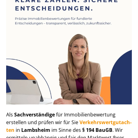
Als
Sachverständige
für Im­mo­bi­li­en­be­wer­tung
erstellen und prüfen wir für Sie
Ver­kehrs­wert­gut­ach­
ten
in
Lambsheim
im Sinne des
§ 194 BauGB
. Wir
ermitteln unabhängig und fair den Marktwert Ihrer