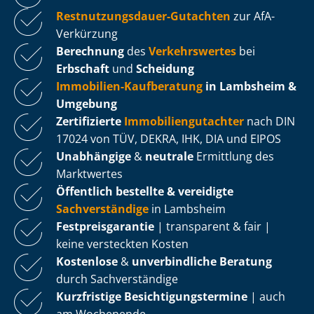
Rest­nut­zungs­dau­er-Gutachten
zur AfA-
Verkürzung
Berechnung
des
Verkehrswertes
bei
Erbschaft
und
Scheidung
Immobilien-Kaufberatung
in Lambsheim &
Umgebung
Zertifizierte
Im­mo­bi­li­en­gut­ach­ter
nach DIN
17024 von TÜV, DEKRA, IHK, DIA und EIPOS
Unabhängige
&
neutrale
Ermittlung des
Marktwertes
Öffentlich bestellte & vereidigte
Sachverständige
in Lambsheim
Fest­preis­ga­ran­tie
| transparent & fair |
keine versteckten Kosten
Kostenlose
&
unverbindliche Beratung
durch Sachverständige
Kurzfristige Be­sich­ti­gungs­ter­mi­ne
| auch
am Wochenende