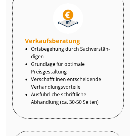
Ver­kaufs­be­ra­tung
Ortsbegehung durch Sach­ver­stän­
di­gen
Grundlage für optimale
Preisgestaltung
Verschafft Inen entscheidende
Ver­hand­lungs­vor­tei­le
Ausführliche schriftliche
Abhandlung (ca. 30-50 Seiten)