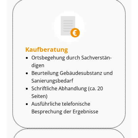
Kaufberatung
Ortsbegehung durch Sach­ver­stän­
di­gen
Beurteilung Gebäudesubstanz und
Sa­nie­rungs­be­darf
Schriftliche Abhandlung (ca. 20
Seiten)
Ausführliche telefonische
Besprechung der Ergebnisse