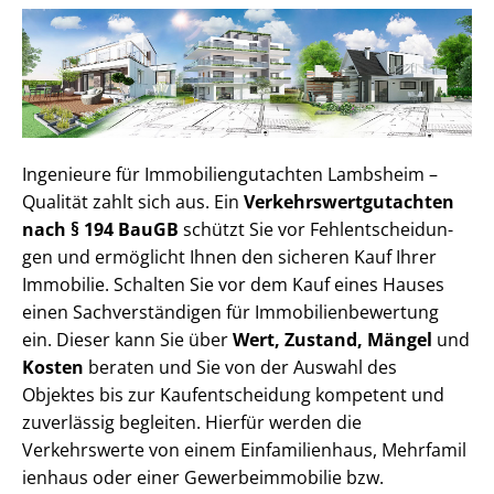
Ingenieure für Im­mo­bi­li­en­gut­ach­ten Lambsheim –
Qualität zahlt sich aus. Ein
Ver­kehrs­wert­gut­ach­ten
nach § 194 BauGB
schützt Sie vor Fehl­ent­schei­dun­
gen und ermöglicht Ihnen den sicheren Kauf Ihrer
Immobilie. Schalten Sie vor dem Kauf eines Hauses
einen Sach­ver­stän­di­gen für Im­mo­bi­li­en­be­wer­tung
ein. Dieser kann Sie über
Wert, Zustand, Mängel
und
Kosten
beraten und Sie von der Auswahl des
Objektes bis zur Kauf­ent­schei­dung kompetent und
zuverlässig begleiten. Hierfür werden die
Verkehrswerte von einem Einfamilienhaus, Mehr­fa­mi­l
i­en­haus oder einer Ge­wer­be­im­mo­bi­lie bzw.