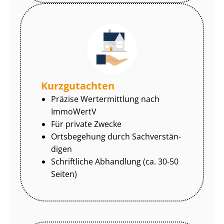
Kurzgutachten
Präzise Wertermittlung nach
ImmoWertV
Für private Zwecke
Ortsbegehung durch Sach­ver­stän­
di­gen
Schriftliche Abhandlung (ca. 30-50
Seiten)