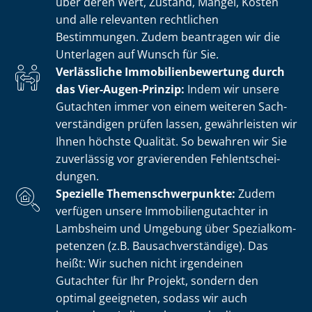
über deren Wert, Zustand, Mängel, Kosten
und alle relevanten rechtlichen
Bestimmungen. Zudem beantragen wir die
Unterlagen auf Wunsch für Sie.
Verlässliche Im­mo­bi­li­en­be­wer­tung durch
das Vier-Augen-Prinzip:
Indem wir unsere
Gutachten immer von einem weiteren Sach­
ver­stän­di­gen prüfen lassen, gewährleisten wir
Ihnen höchste Qualität. So bewahren wir Sie
zuverlässig vor gravierenden Fehl­ent­schei­
dun­gen.
Spezielle The­men­schwer­punk­te:
Zudem
verfügen unsere Im­mo­bi­li­en­gut­ach­ter in
Lambsheim und Umgebung über Spe­zi­al­kom­
pe­ten­zen (z.B. Bau­sach­ver­stän­di­ge). Das
heißt: Wir suchen nicht irgendeinen
Gutachter für Ihr Projekt, sondern den
optimal geeigneten, sodass wir auch