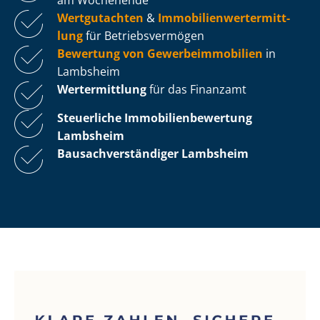
Wertgutachten
&
Im­mo­bi­li­en­wert­ermitt­
lung
für Be­triebs­ver­mö­gen
Bewertung von Ge­wer­be­im­mo­bi­li­en
in
Lambsheim
Wertermittlung
für das Finanzamt
Steuerliche Im­mo­bi­li­en­be­wer­tung
Lambsheim
Bau­sach­ver­stän­di­ger Lambsheim