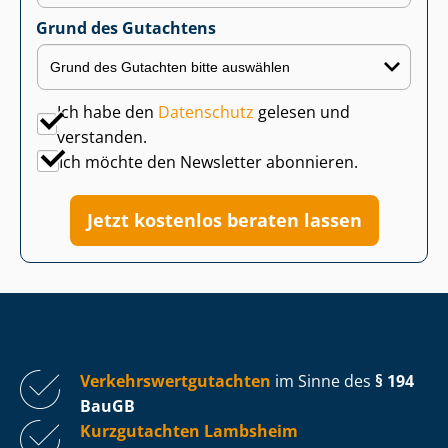
Grund des Gutachtens
Ich habe den
Datenschutz
gelesen und
verstanden.
Ich möchte den Newsletter abonnieren.
Jetzt kostenlos beraten lassen
Ver­kehrs­wert­gut­ach­ten
im Sinne des
§ 194
BauGB
Kurzgutachten Lambsheim