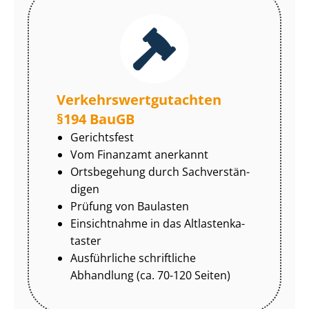
Ver­kehrs­wert­gut­ach­ten
§194 BauGB
Gerichtsfest
Vom Finanzamt anerkannt
Ortsbegehung durch Sach­ver­stän­
di­gen
Prüfung von Baulasten
Einsichtnahme in das Alt­las­ten­ka­
tas­ter
Ausführliche schriftliche
Abhandlung (ca. 70-120 Seiten)