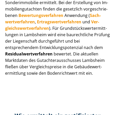
Sonderimmobilie ermittelt. Bei der Erstellung von Im­
mo­bi­li­en­gut­ach­ten finden die gesetzlich vor­ge­schrie­
be­nen
Be­wer­tungs­ver­fah­ren
Anwendung (
Sach­
wert­ver­fah­ren
,
Er­trags­wert­ver­fah­ren
und
Ver­
gleichs­wert­ver­fah­ren
). Für Grund­stücks­wert­ermitt­
lun­gen in Lambsheim wird eine baurechtliche Prüfung
der Liegenschaft durchgeführt und bei
entsprechendem Ent­wick­lungs­po­ten­zi­al nach dem
Re­si­du­al­wert­ver­fah­ren
bewertet. Die aktuellen
Marktdaten des Gut­ach­ter­aus­schus­ses Lambsheim
fließen über Ver­gleichs­prei­se in die Ge­bäu­de­wert­
ermitt­lung sowie den Bodenrichtwert mit ein.