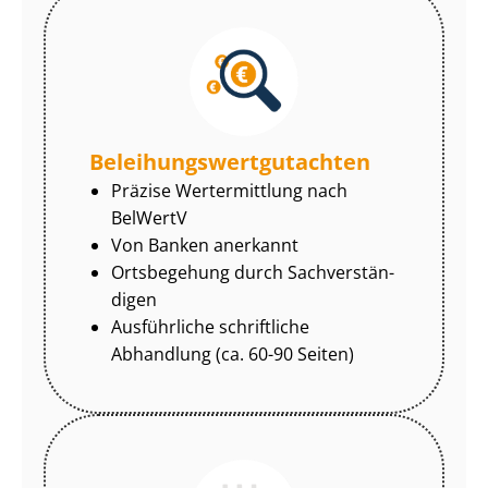
Be­lei­hungs­wert­gut­ach­ten
Präzise Wertermittlung nach
BelWertV
Von Banken anerkannt
Ortsbegehung durch Sach­ver­stän­
di­gen
Ausführliche schriftliche
Abhandlung (ca. 60-90 Seiten)