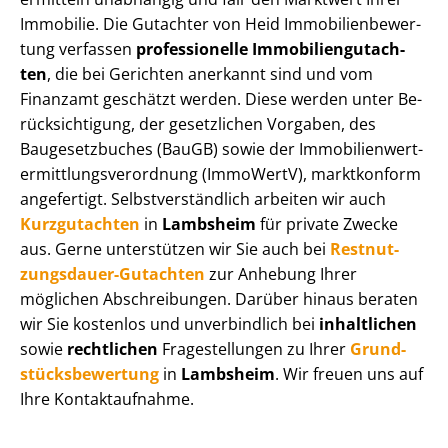
Immobilie. Die Gutachter von Heid Im­mo­bi­li­en­be­wer­
tung verfassen
professionelle Im­mo­bi­li­en­gut­ach­
ten
, die bei Gerichten anerkannt sind und vom
Finanzamt geschätzt werden. Diese werden unter Be­
rück­sich­ti­gung, der gesetzlichen Vorgaben, des
Baugesetzbuches (BauGB) sowie der Im­mo­bi­li­en­wert­
ermitt­lungs­ver­ord­nung (ImmoWertV), marktkonform
angefertigt. Selbst­ver­ständ­lich arbeiten wir auch
Kurzgutachten
in
Lambsheim
für private Zwecke
aus. Gerne unterstützen wir Sie auch bei
Rest­nut­
zungs­dau­er-Gutachten
zur Anhebung Ihrer
möglichen Abschreibungen. Darüber hinaus beraten
wir Sie kostenlos und unverbindlich bei
inhaltlichen
sowie
rechtlichen
Fragestellungen zu Ihrer
Grund­
stücks­be­wer­tung
in
Lambsheim
. Wir freuen uns auf
Ihre Kontaktaufnahme.