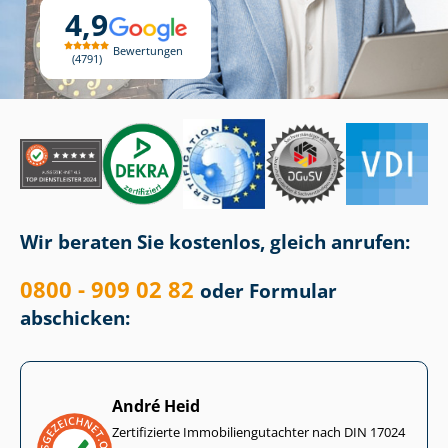
4,9
Bewertungen
4791
Wir beraten Sie kostenlos, gleich anrufen:
0800 - 909 02 82
oder Formular
abschicken:
André Heid
Zertifizierte Im­mo­bi­li­en­gut­ach­ter nach DIN 17024