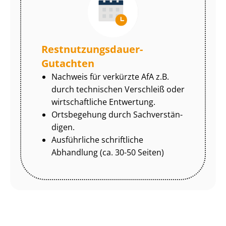
Rest­nut­zungs­dau­er-
Gutachten
Nachweis für verkürzte AfA z.B.
durch technischen Verschleiß oder
wirtschaftliche Entwertung.
Ortsbegehung durch Sach­ver­stän­
di­gen.
Ausführliche schriftliche
Abhandlung (ca. 30-50 Seiten)