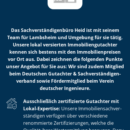
Das Sach­ver­stän­di­gen­bü­ro Heid ist mit seinem
Team für Lambsheim und Umgebung für sie tätig.
Unsere lokal versierten Im­mo­bi­li­en­gut­ach­ter
kennen sich bestens mit den Im­mo­bi­li­en­prei­sen
vor Ort aus. Dabei zeichnen die folgenden Punkte
unser Angebot für Sie aus: Wir sind zudem Mitglied
beim Deutschen Gutachter & Sach­ver­stän­di­gen­
ver­band sowie Fördermitglied beim Verein
deutscher Ingenieure.
Ausschließlich zertifizierte Gutachter mit
Lokal-Expertise:
Unsere Im­mo­bi­li­en­sach­ver­
stän­di­gen verfügen über verschiedene
renommierte Zer­ti­fi­zie­run­gen, welche die