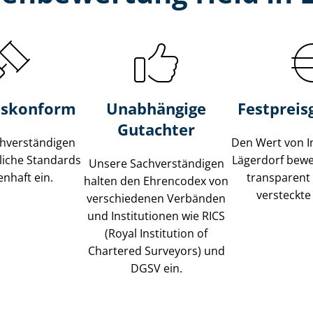
s­konform
Unabhängige
Festpreis​
Gutachter
­ver­stän­di­gen
Den Wert von I
liche Standards
Lägerdorf bewer
Unsere Sach­ver­stän­di­gen
nhaft ein.
transparent
halten den Ehrencodex von
versteckte
verschiedenen Verbänden
und Institutionen wie RICS
(Royal Institution of
Chartered Surveyors) und
DGSV ein.