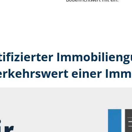
tifizierter Immobilien­
erkehrswert einer Immo