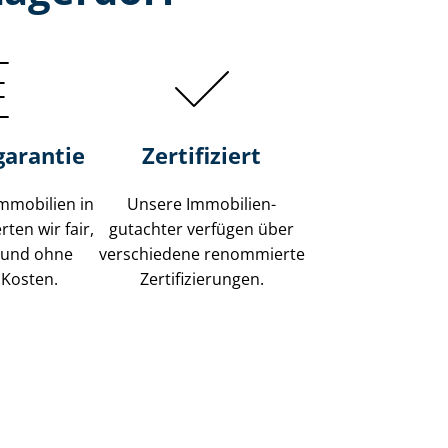
garantie
Zertifiziert
mmobilien in
Unsere Immobilien­
ten wir fair,
gutachter verfügen über
 und ohne
verschiedene renommierte
 Kosten.
Zer­ti­fi­zie­run­gen.