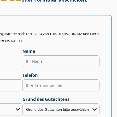
li­en­gut­ach­ter nach DIN 17024 von TÜV, DEKRA, IHK, DIA und EIPOS
lie sachgemäß.
Name
Telefon
Grund des Gutachtens