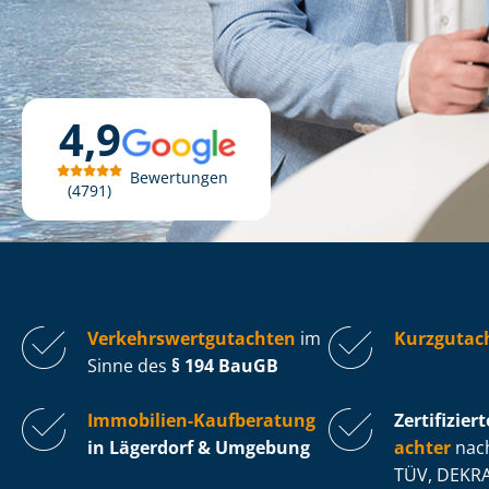
4,9
Bewertungen
4791
Ver­kehrs­wert­gut­ach­ten
im
Kurzgutac
Sinne des
§ 194 BauGB
Immobilien-Kaufberatung
Zertifiziert
in Lägerdorf & Umgebung
ach­ter
nach
TÜV, DEKRA