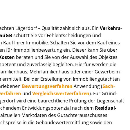
t­ach­ten Lägerdorf – Qualität zahlt sich aus. Ein
Ver­kehrs­
 BauGB
schützt Sie vor Fehl­ent­schei­dun­gen und
 Kauf Ihrer Immobilie. Schalten Sie vor dem Kauf eines
n für Im­mo­bi­li­en­be­wer­tung ein. Dieser kann Sie über
Kosten
beraten und Sie von der Auswahl des Objektes
ompetent und zuverlässig begleiten. Hierfür werden die
ilienhaus, Mehr­fa­mi­li­en­haus oder einer Ge­wer­be­im­
rmittelt. Bei der Erstellung von Im­mo­bi­li­en­gut­ach­ten
hrie­be­nen
Be­wer­tungs­ver­fah­ren
Anwendung (
Sach­
ver­fah­ren
und
Ver­gleichs­wert­ver­fah­ren
). Für Grund­
Lägerdorf wird eine baurechtliche Prüfung der Liegenschaft
hendem Ent­wick­lungs­po­ten­zi­al nach dem
Re­si­du­al­
aktuellen Marktdaten des Gut­ach­ter­aus­schus­ses
chs­prei­se in die Ge­bäu­de­wert­ermitt­lung sowie den