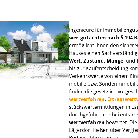
Ingenieure für Im­mo­bi­li­en­gu
wert­gut­ach­ten nach § 194
ermöglicht Ihnen den sicheren
Hauses einen Sach­ver­stän­di­ge
Wert, Zustand, Mängel
und
bis zur Kauf­ent­schei­dung k
Verkehrswerte von einem Einfam
mo­bi­lie bzw. Sonderimmobilie e
finden die gesetzlich vor­ge­sc
wert­ver­fah­ren
,
Er­trags­wert­
stücks­wert­ermitt­lun­gen in 
durchgeführt und bei entsprec
wert­ver­fah­ren
bewertet. Die 
Lägerdorf fließen über Ver­glei
Bodenrichtwert mit ein.