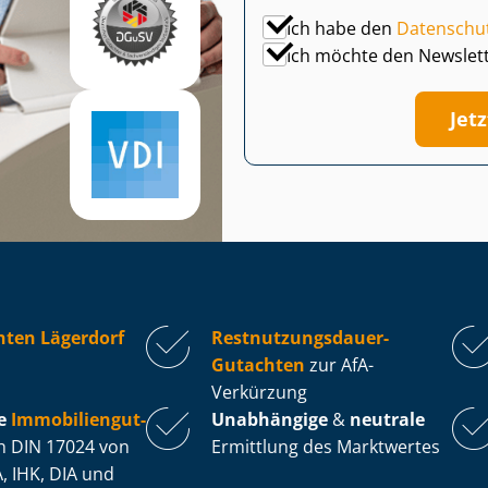
Ich habe den
Datenschu
Ich möchte den Newslet
Jet
hten Lägerdorf
Rest­nut­zungs­dau­er-
Gutachten
zur AfA-
Verkürzung
e
Im­mo­bi­li­en­gut­
Unabhängige
&
neutrale
 DIN 17024 von
Ermittlung des Marktwertes
, IHK, DIA und