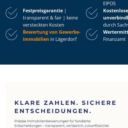
EIPOS
Fest­preis­ga­ran­tie
|
Kostenlos
transparent & fair | keine
unverbindl
versteckten Kosten
durch Sach
Bewertung von Ge­wer­be­
Wertermit
im­mo­bi­li­en
in Lägerdorf
Finanzamt