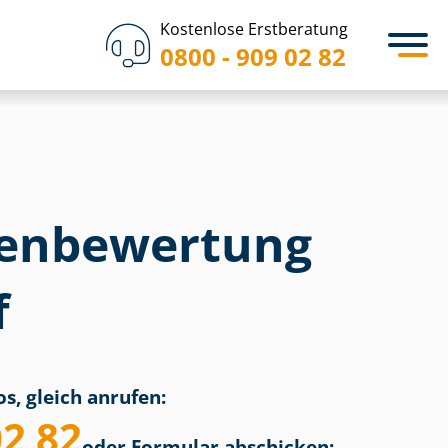
Kostenlose Erstberatung
0800 - 909 02 82
en­bewertung
f
s, gleich anrufen:
02 82
oder Formular abschicken: