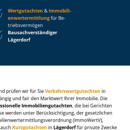
Wertgutachten
&
Im­mo­bi­li­
en­wert­ermitt­lung
für Be­
triebs­ver­mö­gen
Bau­sach­ver­stän­di­ger
Lägerdorf
 und prüfen wir für Sie
Ver­kehrs­wert­gut­ach­ten
in
ängig und fair den Marktwert Ihrer Immobilie. Die
ssionelle Im­mo­bi­li­en­gut­ach­ten
, die bei Gerichten
werden unter Be­rück­sich­ti­gung, der gesetzlichen
i­en­wert­ermitt­lungs­ver­ord­nung (ImmoWertV),
r auch
Kurzgutachten
in
Lägerdorf
für private Zwecke