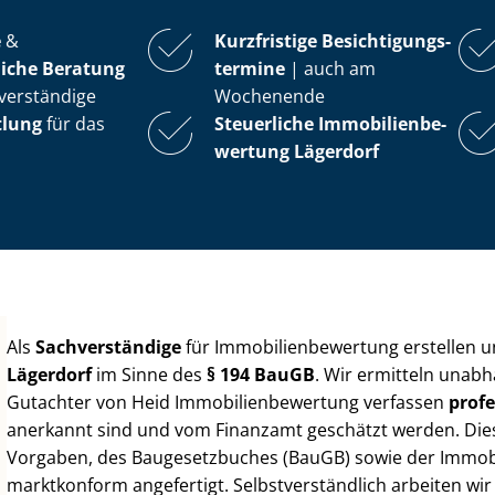
e
&
Kurzfristige Be­sich­ti­gungs­
iche Beratung
ter­mi­ne
| auch am
verständige
Wochenende
tlung
für das
Steuerliche Im­mo­bi­li­en­be­
wer­tung
Lägerdorf
Als
Sachverständige
für Im­mo­bi­li­en­be­wer­tung erstellen
Lägerdorf
im Sinne des
§ 194 BauGB
. Wir ermitteln unabh
Gutachter von Heid Im­mo­bi­li­en­be­wer­tung verfassen
profe
anerkannt sind und vom Finanzamt geschätzt werden. Diese 
Vorgaben, des Baugesetzbuches (BauGB) sowie der Im­mo­bi­l
marktkonform angefertigt. Selbst­ver­ständ­lich arbeiten wi