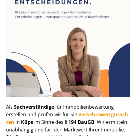
Als
Sachverständige
für Im­mo­bi­li­en­be­wer­tung
erstellen und prüfen wir für Sie
Ver­kehrs­wert­gut­ach­
ten
in
Küps
im Sinne des
§ 194 BauGB
. Wir ermitteln
unabhängig und fair den Marktwert Ihrer Immobilie.