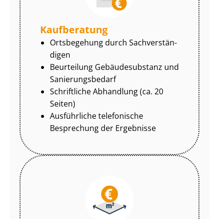
Kaufberatung
Ortsbegehung durch Sach­ver­stän­
di­gen
Beurteilung Gebäudesubstanz und
Sa­nie­rungs­be­darf
Schriftliche Abhandlung (ca. 20
Seiten)
Ausführliche telefonische
Besprechung der Ergebnisse