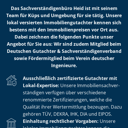
Das Sach­ver­stän­di­gen­bü­ro Heid ist mit seinem
Team für Küps und Umgebung für sie tätig. Unsere
lokal versierten Im­mo­bi­li­en­gut­ach­ter kennen sich
bestens mit den Im­mo­bi­li­en­prei­sen vor Ort aus.
Dabei zeichnen die folgenden Punkte unser
Angebot für Sie aus: Wir sind zudem Mitglied beim
Deutschen Gutachter & Sach­ver­stän­di­gen­ver­band
sowie Fördermitglied beim Verein deutscher
Ingenieure.
Ausschließlich zertifizierte Gutachter mit
Lokal-Expertise:
Unsere Im­mo­bi­li­en­sach­ver­
stän­di­gen verfügen über verschiedene
renommierte Zer­ti­fi­zie­run­gen, welche die
Qualität ihrer Wertermittlung bezeugen. Dazu
gehören TÜV, DEKRA, IHK, DIA und EIPOS.
Einhaltung rechtlicher Vorgaben:
Unsere