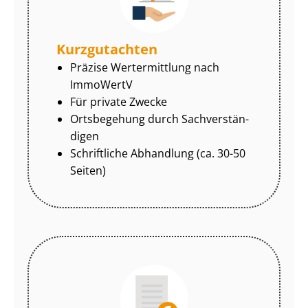
Kurzgutachten
Präzise Wertermittlung nach
ImmoWertV
Für private Zwecke
Ortsbegehung durch Sach­ver­stän­
di­gen
Schriftliche Abhandlung (ca. 30-50
Seiten)