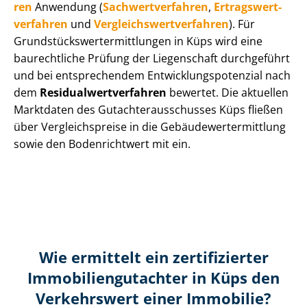
ren
Anwendung (
Sach­wert­ver­fah­ren
,
Er­trags­wert­
ver­fah­ren
und
Ver­gleichs­wert­ver­fah­ren
). Für
Grund­stücks­wert­ermitt­lun­gen in Küps wird eine
baurechtliche Prüfung der Liegenschaft durchgeführt
und bei entsprechendem Ent­wick­lungs­po­ten­zi­al nach
dem
Re­si­du­al­wert­ver­fah­ren
bewertet. Die aktuellen
Marktdaten des Gut­ach­ter­aus­schus­ses Küps fließen
über Ver­gleichs­prei­se in die Ge­bäu­de­wert­ermitt­lung
sowie den Bodenrichtwert mit ein.
Wie ermittelt ein zertifizierter
Immobilien­gutachter in Küps den
Verkehrswert einer Immobilie?