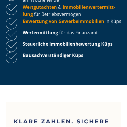
Wertgutachten
&
Im­mo­bi­li­en­wert­ermitt­
lung
für Be­triebs­ver­mö­gen
Bewertung von Ge­wer­be­im­mo­bi­li­en
in Küps
Wertermittlung
für das Finanzamt
Steuerliche Im­mo­bi­li­en­be­wer­tung
Küps
Bau­sach­ver­stän­di­ger Küps