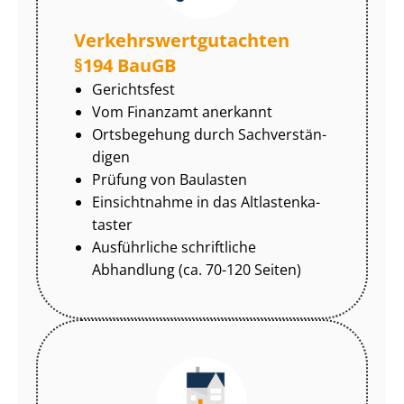
Ver­kehrs­wert­gut­ach­ten
§194 BauGB
Gerichtsfest
Vom Finanzamt anerkannt
Ortsbegehung durch Sach­ver­stän­
di­gen
Prüfung von Baulasten
Einsichtnahme in das Alt­las­ten­ka­
tas­ter
Ausführliche schriftliche
Abhandlung (ca. 70-120 Seiten)