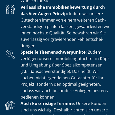
Wunsch für Sie.
Verlässliche Im­mo­bi­li­en­be­wer­tung durch
das Vier-Augen-Prinzip:
Indem wir unsere
Gutachten immer von einem weiteren Sach­
ver­stän­di­gen prüfen lassen, gewährleisten wir
Ihnen höchste Qualität. So bewahren wir Sie
zuverlässig vor gravierenden Fehl­ent­schei­
dun­gen.
Spezielle The­men­schwer­punk­te:
Zudem
verfügen unsere Im­mo­bi­li­en­gut­ach­ter in Küps
und Umgebung über Spe­zi­al­kom­pe­ten­zen
(z.B. Bau­sach­ver­stän­di­ge). Das heißt: Wir
suchen nicht irgendeinen Gutachter für Ihr
Projekt, sondern den optimal geeigneten,
sodass wir auch besondere Anliegen bestens
bedienen können.
Auch kurzfristige Termine:
Unsere Kunden
sind uns wichtig. Deshalb richten sich unsere