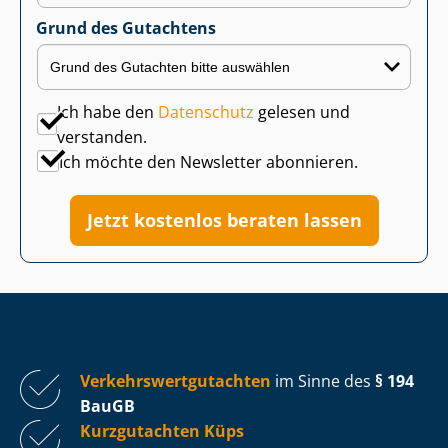
Grund des Gutachtens
Ich habe den
Datenschutz
gelesen und
verstanden.
Ich möchte den Newsletter abonnieren.
Jetzt kostenlos beraten lassen
Ver­kehrs­wert­gut­ach­ten
im Sinne des
§ 194
BauGB
Kurzgutachten Küps