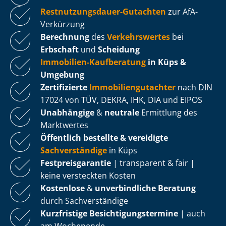
Rest­nut­zungs­dau­er-Gutachten
zur AfA-
Verkürzung
Berechnung
des
Verkehrswertes
bei
Erbschaft
und
Scheidung
Immobilien-Kaufberatung
in Küps &
Umgebung
Zertifizierte
Im­mo­bi­li­en­gut­ach­ter
nach DIN
17024 von TÜV, DEKRA, IHK, DIA und EIPOS
Unabhängige
&
neutrale
Ermittlung des
Marktwertes
Öffentlich bestellte & vereidigte
Sachverständige
in Küps
Fest­preis­ga­ran­tie
| transparent & fair |
keine versteckten Kosten
Kostenlose
&
unverbindliche Beratung
durch Sachverständige
Kurzfristige Be­sich­ti­gungs­ter­mi­ne
| auch
am Wochenende