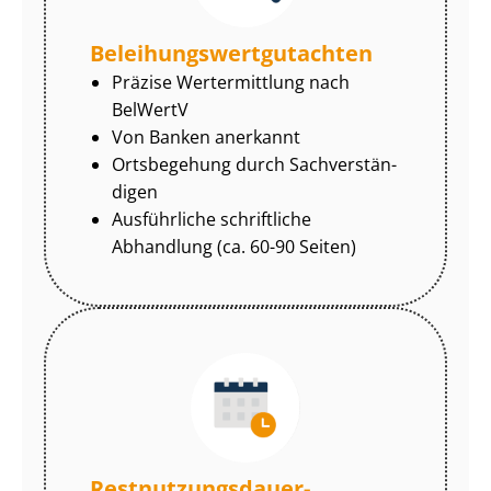
Be­lei­hungs­wert­gut­ach­ten
Präzise Wertermittlung nach
BelWertV
Von Banken anerkannt
Ortsbegehung durch Sach­ver­stän­
di­gen
Ausführliche schriftliche
Abhandlung (ca. 60-90 Seiten)
Rest­nut­zungs­dau­er-