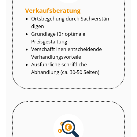
Ver­kaufs­be­ra­tung
Ortsbegehung durch Sach­ver­stän­
di­gen
Grundlage für optimale
Preisgestaltung
Verschafft Inen entscheidende
Ver­hand­lungs­vor­tei­le
Ausführliche schriftliche
Abhandlung (ca. 30-50 Seiten)