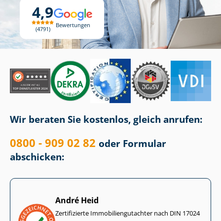
4,9
Bewertungen
4791
Wir beraten Sie kostenlos, gleich anrufen:
0800 - 909 02 82
oder Formular
abschicken:
André Heid
Zertifizierte Im­mo­bi­li­en­gut­ach­ter nach DIN 17024