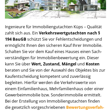
Ingenieure für Im­mo­bi­li­en­gut­ach­ten Küps – Qualität
zahlt sich aus. Ein
Ver­kehrs­wert­gut­ach­ten nach §
194 BauGB
schützt Sie vor Fehl­ent­schei­dun­gen und
ermöglicht Ihnen den sicheren Kauf Ihrer Immobilie.
Schalten Sie vor dem Kauf eines Hauses einen Sach­
ver­stän­di­gen für Im­mo­bi­li­en­be­wer­tung ein. Dieser
kann Sie über
Wert, Zustand, Mängel
und
Kosten
beraten und Sie von der Auswahl des Objektes bis zur
Kauf­ent­schei­dung kompetent und zuverlässig
begleiten. Hierfür werden die Verkehrswerte von
einem Einfamilienhaus, Mehr­fa­mi­li­en­haus oder einer
Ge­wer­be­im­mo­bi­lie bzw. Sonderimmobilie ermittelt.
Bei der Erstellung von Im­mo­bi­li­en­gut­ach­ten finden
die gesetzlich vor­ge­schrie­be­nen
Be­wer­tungs­ver­fah­