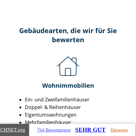
Gebäudearten, die wir für Sie
bewerten
Wohnimmobilien
Ein- und Zwei­fa­mi­li­en­häu­ser
Doppel- & Reihenhäuser
Ei­gen­tums­woh­nun­gen
Mehr­fa­mi­li­en­häu­ser
Wohn- & Geschäftshäuser
SEHR GUT
ICHNET
.org
764 Bewertungen
Hinweise