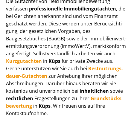
Die Gutachter von Heid Im­mo­bi­li­en­be­wer­tung
verfassen
professionelle Im­mo­bi­li­en­gut­ach­ten
, die
bei Gerichten anerkannt sind und vom Finanzamt
geschätzt werden. Diese werden unter Be­rück­sich­ti­
gung, der gesetzlichen Vorgaben, des
Baugesetzbuches (BauGB) sowie der Im­mo­bi­li­en­wert­
ermitt­lungs­ver­ord­nung (ImmoWertV), marktkonform
angefertigt. Selbst­ver­ständ­lich arbeiten wir auch
Kurzgutachten
in
Küps
für private Zwecke aus.
Gerne unterstützen wir Sie auch bei
Rest­nut­zungs­
dau­er-Gutachten
zur Anhebung Ihrer möglichen
Abschreibungen. Darüber hinaus beraten wir Sie
kostenlos und unverbindlich bei
inhaltlichen
sowie
rechtlichen
Fragestellungen zu Ihrer
Grund­stücks­
be­wer­tung
in
Küps
. Wir freuen uns auf Ihre
Kontaktaufnahme.