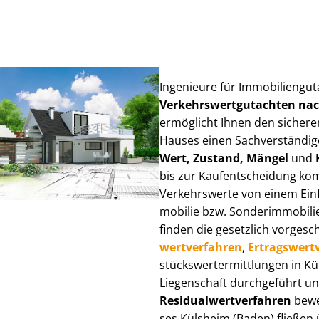
Ingenieure für Im­mo­bi­li­en­gu
Ver­kehrs­wert­gut­ach­ten n
ermöglicht Ihnen den sicheren
Hauses einen Sach­ver­stän­di­ge
Wert, Zustand, Mängel
und
bis zur Kauf­ent­schei­dung k
Verkehrswerte von einem Einfam
mo­bi­lie bzw. Sonderimmobilie e
finden die gesetzlich vor­ge­sc
wert­ver­fah­ren
,
Er­trags­wert­
stücks­wert­ermitt­lun­gen in 
Liegenschaft durchgeführt und
Re­si­du­al­wert­ver­fah­ren
bewer
ses Külsheim (Baden) fließen üb