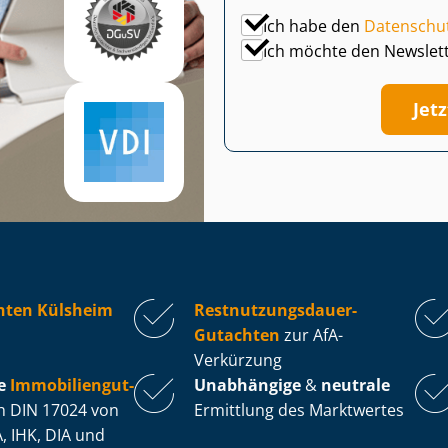
Ich habe den
Datenschu
Ich möchte den Newslet
Jet
hten Külsheim
Rest­nut­zungs­dau­er-
Gutachten
zur AfA-
Verkürzung
e
Im­mo­bi­li­en­gut­
Unabhängige
&
neutrale
 DIN 17024 von
Ermittlung des Marktwertes
, IHK, DIA und