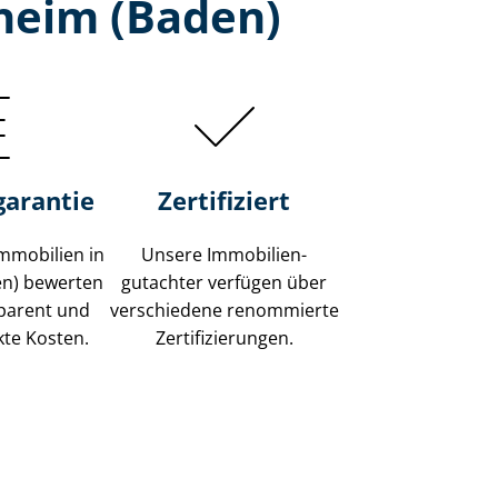
heim (Baden)
garantie
Zertifiziert
mmobilien in
Unsere Immobilien­
en) bewerten
gutachter verfügen über
sparent und
verschiedene renommierte
kte Kosten.
Zer­ti­fi­zie­run­gen.