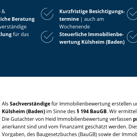
e
&
Kurzfristige Be­sich­ti­gungs­
iche Beratung
ter­mi­ne
| auch am
verständige
Wochenende
tlung
für das
Steuerliche Im­mo­bi­li­en­be­
wer­tung
Külsheim (Baden)
Als
Sachverständige
für Im­mo­bi­li­en­be­wer­tung erstellen
Külsheim (Baden)
im Sinne des
§ 194 BauGB
. Wir ermitt
Die Gutachter von Heid Im­mo­bi­li­en­be­wer­tung verfassen
p
anerkannt sind und vom Finanzamt geschätzt werden. Diese 
Vorgaben, des Baugesetzbuches (BauGB) sowie der Im­mo­bi­l