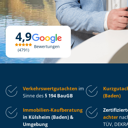
4,9
Bewertungen
4791
Ver­kehrs­wert­gut­ach­ten
im
Kurzgutac
Sinne des
§ 194 BauGB
(Baden)
Immobilien-Kaufberatung
Zertifiziert
in Külsheim (Baden) &
ach­ter
nach
Umgebung
TÜV, DEKRA