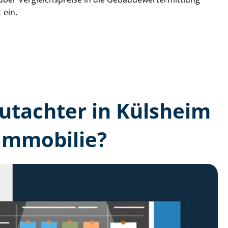
 ein.
­gutachter in Külsheim
Immobilie?