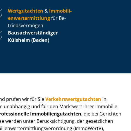
Wertgutachten
&
Im­mo­bi­li­
en­wert­ermitt­lung
für Be­
triebs­ver­mö­gen
Bau­sach­ver­stän­di­ger
Külsheim (Baden)
 und prüfen wir für Sie
Ver­kehrs­wert­gut­ach­ten
in
eln unabhängig und fair den Marktwert Ihrer Immobilie.
rofessionelle Im­mo­bi­li­en­gut­ach­ten
, die bei Gerichten
werden unter Be­rück­sich­ti­gung, der gesetzlichen
i­en­wert­ermitt­lungs­ver­ord­nung (ImmoWertV),