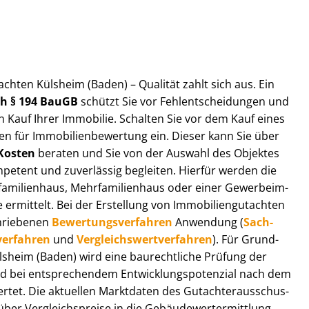
t­ach­ten Külsheim (Baden) – Qualität zahlt sich aus. Ein
ach § 194 BauGB
schützt Sie vor Fehl­ent­schei­dun­gen und
 Kauf Ihrer Immobilie. Schalten Sie vor dem Kauf eines
n für Im­mo­bi­li­en­be­wer­tung ein. Dieser kann Sie über
Kosten
beraten und Sie von der Auswahl des Objektes
ompetent und zuverlässig begleiten. Hierfür werden die
ilienhaus, Mehr­fa­mi­li­en­haus oder einer Ge­wer­be­im­
rmittelt. Bei der Erstellung von Im­mo­bi­li­en­gut­ach­ten
hrie­be­nen
Be­wer­tungs­ver­fah­ren
Anwendung (
Sach­
ver­fah­ren
und
Ver­gleichs­wert­ver­fah­ren
). Für Grund­
Külsheim (Baden) wird eine baurechtliche Prüfung der
 bei entsprechendem Ent­wick­lungs­po­ten­zi­al nach dem
tet. Die aktuellen Marktdaten des Gut­ach­ter­aus­schus­
er Ver­gleichs­prei­se in die Ge­bäu­de­wert­ermitt­lung