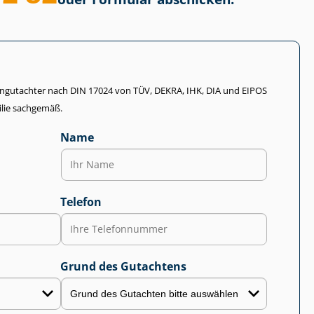
li­en­gut­ach­ter nach DIN 17024 von TÜV, DEKRA, IHK, DIA und EIPOS
lie sachgemäß.
Name
Telefon
Grund des Gutachtens