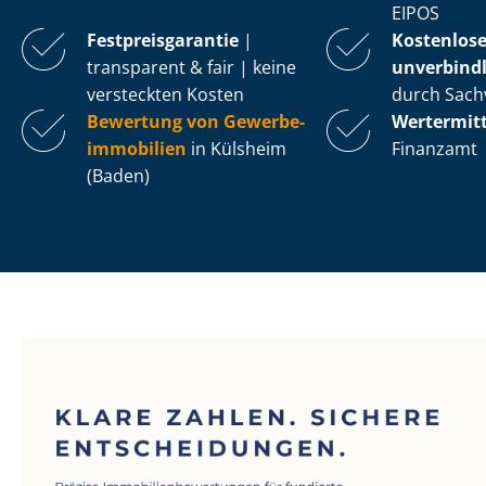
EIPOS
Fest­preis­ga­ran­tie
|
Kostenlos
transparent & fair | keine
unverbindl
versteckten Kosten
durch Sach
Bewertung von Ge­wer­be­
Wertermit
im­mo­bi­li­en
in Külsheim
Finanzamt
(Baden)