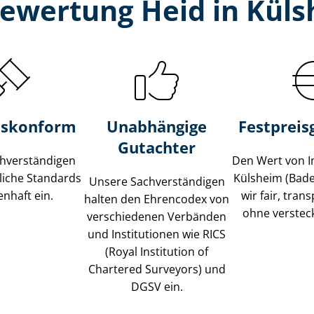
bewertung Heid in Küls
s­konform
Unabhängige
Festpreis​
Gutachter
­ver­stän­di­gen
Den Wert von I
liche Standards
Külsheim (Bad
Unsere Sach­ver­stän­di­gen
nhaft ein.
wir fair, tran
halten den Ehrencodex von
ohne verstec
verschiedenen Verbänden
und Institutionen wie RICS
(Royal Institution of
Chartered Surveyors) und
DGSV ein.