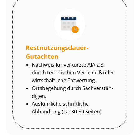
Rest­nut­zungs­dau­er-
Gutachten
Nachweis für verkürzte AfA z.B.
durch technischen Verschleiß oder
wirtschaftliche Entwertung.
Ortsbegehung durch Sach­ver­stän­
di­gen.
Ausführliche schriftliche
Abhandlung (ca. 30-50 Seiten)