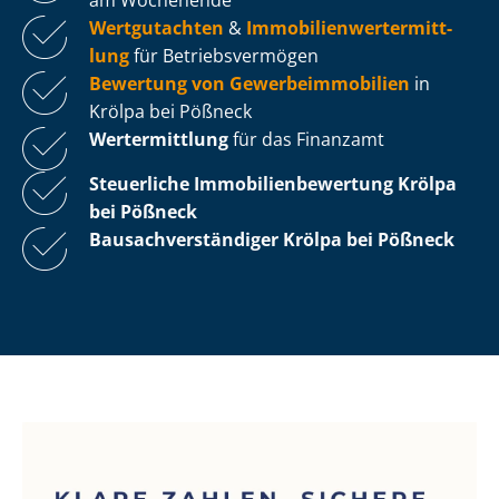
Wertgutachten
&
Im­mo­bi­li­en­wert­ermitt­
lung
für Be­triebs­ver­mö­gen
Bewertung von Ge­wer­be­im­mo­bi­li­en
in
Krölpa bei Pößneck
Wertermittlung
für das Finanzamt
Steuerliche Im­mo­bi­li­en­be­wer­tung
Krölpa
bei Pößneck
Bau­sach­ver­stän­di­ger Krölpa bei Pößneck