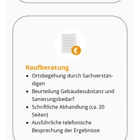
Kaufberatung
Ortsbegehung durch Sach­ver­stän­
di­gen
Beurteilung Gebäudesubstanz und
Sa­nie­rungs­be­darf
Schriftliche Abhandlung (ca. 20
Seiten)
Ausführliche telefonische
Besprechung der Ergebnisse