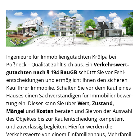
Ingenieure für Im­mo­bi­li­en­gut­ach­ten Krölpa bei
Pößneck – Qualität zahlt sich aus. Ein
Ver­kehrs­wert­
gut­ach­ten nach § 194 BauGB
schützt Sie vor Fehl­
ent­schei­dun­gen und ermöglicht Ihnen den sicheren
Kauf Ihrer Immobilie. Schalten Sie vor dem Kauf eines
Hauses einen Sach­ver­stän­di­gen für Im­mo­bi­li­en­be­wer­
tung ein. Dieser kann Sie über
Wert, Zustand,
Mängel
und
Kosten
beraten und Sie von der Auswahl
des Objektes bis zur Kauf­ent­schei­dung kompetent
und zuverlässig begleiten. Hierfür werden die
Verkehrswerte von einem Einfamilienhaus, Mehr­fa­mi­l