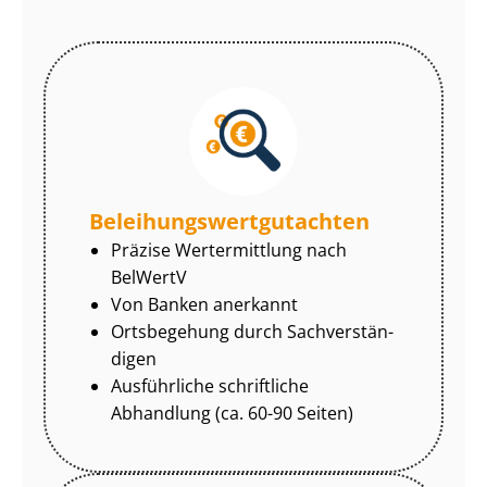
Be­lei­hungs­wert­gut­ach­ten
Präzise Wertermittlung nach
BelWertV
Von Banken anerkannt
Ortsbegehung durch Sach­ver­stän­
di­gen
Ausführliche schriftliche
Abhandlung (ca. 60-90 Seiten)