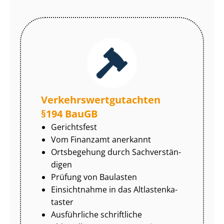
Ver­kehrs­wert­gut­ach­ten
§194 BauGB
Gerichtsfest
Vom Finanzamt anerkannt
Ortsbegehung durch Sach­ver­stän­
di­gen
Prüfung von Baulasten
Einsichtnahme in das Alt­las­ten­ka­
tas­ter
Ausführliche schriftliche