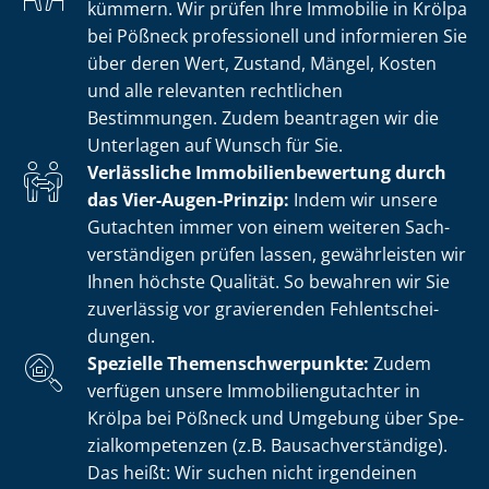
kümmern. Wir prüfen Ihre Immobilie in Krölpa
bei Pößneck professionell und informieren Sie
über deren Wert, Zustand, Mängel, Kosten
und alle relevanten rechtlichen
Bestimmungen. Zudem beantragen wir die
Unterlagen auf Wunsch für Sie.
Verlässliche Im­mo­bi­li­en­be­wer­tung durch
das Vier-Augen-Prinzip:
Indem wir unsere
Gutachten immer von einem weiteren Sach­
ver­stän­di­gen prüfen lassen, gewährleisten wir
Ihnen höchste Qualität. So bewahren wir Sie
zuverlässig vor gravierenden Fehl­ent­schei­
dun­gen.
Spezielle The­men­schwer­punk­te:
Zudem
verfügen unsere Im­mo­bi­li­en­gut­ach­ter in
Krölpa bei Pößneck und Umgebung über Spe­
zi­al­kom­pe­ten­zen (z.B. Bau­sach­ver­stän­di­ge).
Das heißt: Wir suchen nicht irgendeinen