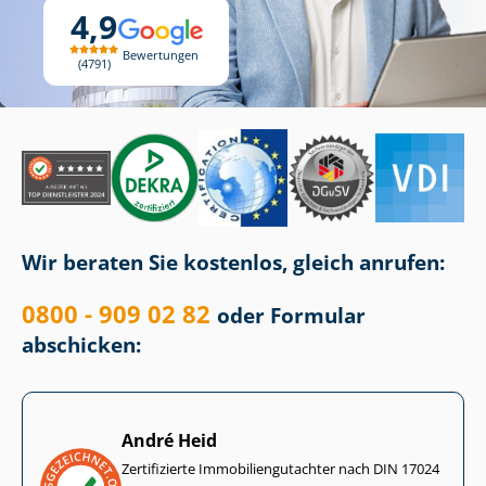
4,9
Bewertungen
4791
Wir beraten Sie kostenlos, gleich anrufen:
0800 - 909 02 82
oder Formular
abschicken:
André Heid
Zertifizierte Im­mo­bi­li­en­gut­ach­ter nach DIN 17024