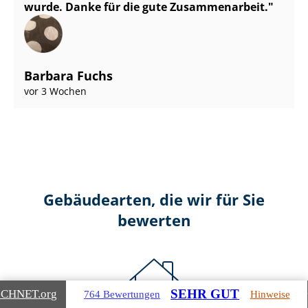
wurde. Danke für die gute Zusammenarbeit.
Barbara Fuchs
vor 3 Wochen
Gebäudearten, die wir für Sie
bewerten
SEHR GUT
ICHNET
.org
764 Bewertungen
Hinweise