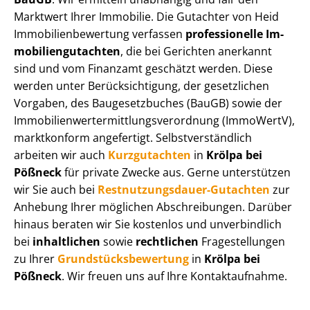
Marktwert Ihrer Immobilie. Die Gutachter von Heid
Im­mo­bi­li­en­be­wer­tung verfassen
professionelle Im­
mo­bi­li­en­gut­ach­ten
, die bei Gerichten anerkannt
sind und vom Finanzamt geschätzt werden. Diese
werden unter Be­rück­sich­ti­gung, der gesetzlichen
Vorgaben, des Baugesetzbuches (BauGB) sowie der
Im­mo­bi­li­en­wert­ermitt­lungs­ver­ord­nung (ImmoWertV),
marktkonform angefertigt. Selbst­ver­ständ­lich
arbeiten wir auch
Kurzgutachten
in
Krölpa bei
Pößneck
für private Zwecke aus. Gerne unterstützen
wir Sie auch bei
Rest­nut­zungs­dau­er-Gutachten
zur
Anhebung Ihrer möglichen Abschreibungen. Darüber
hinaus beraten wir Sie kostenlos und unverbindlich
bei
inhaltlichen
sowie
rechtlichen
Fragestellungen
zu Ihrer
Grund­stücks­be­wer­tung
in
Krölpa bei
Pößneck
. Wir freuen uns auf Ihre Kontaktaufnahme.