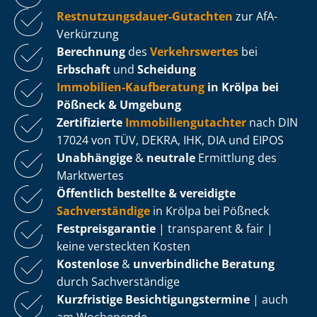
Rest­nut­zungs­dau­er-Gutachten
zur AfA-
Verkürzung
Berechnung
des
Verkehrswertes
bei
Erbschaft
und
Scheidung
Immobilien-Kaufberatung
in Krölpa bei
Pößneck & Umgebung
Zertifizierte
Im­mo­bi­li­en­gut­ach­ter
nach DIN
17024 von TÜV, DEKRA, IHK, DIA und EIPOS
Unabhängige
&
neutrale
Ermittlung des
Marktwertes
Öffentlich bestellte & vereidigte
Sachverständige
in Krölpa bei Pößneck
Fest­preis­ga­ran­tie
| transparent & fair |
keine versteckten Kosten
Kostenlose
&
unverbindliche Beratung
durch Sachverständige
Kurzfristige Be­sich­ti­gungs­ter­mi­ne
| auch
am Wochenende