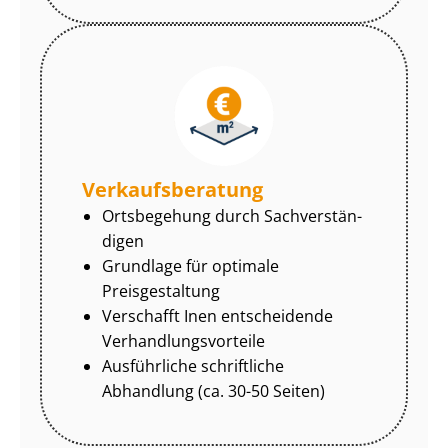
Ver­kaufs­be­ra­tung
Ortsbegehung durch Sach­ver­stän­
di­gen
Grundlage für optimale
Preisgestaltung
Verschafft Inen entscheidende
Ver­hand­lungs­vor­tei­le
Ausführliche schriftliche
Abhandlung (ca. 30-50 Seiten)