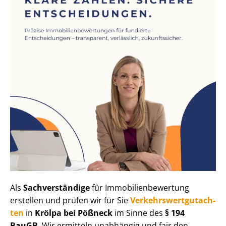
Als
Sachverständige
für Im­mo­bi­li­en­be­wer­tung
erstellen und prüfen wir für Sie
Ver­kehrs­wert­gut­ach­
ten
in
Krölpa bei Pößneck
im Sinne des
§ 194
BauGB
. Wir ermitteln unabhängig und fair den