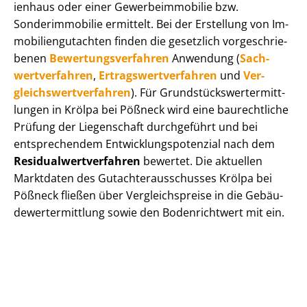
i­en­haus oder einer Ge­wer­be­im­mo­bi­lie bzw.
Sonderimmobilie ermittelt. Bei der Erstellung von Im­
mo­bi­li­en­gut­ach­ten finden die gesetzlich vor­ge­schrie­
be­nen
Be­wer­tungs­ver­fah­ren
Anwendung (
Sach­
wert­ver­fah­ren
,
Er­trags­wert­ver­fah­ren
und
Ver­
gleichs­wert­ver­fah­ren
). Für Grund­stücks­wert­ermitt­
lun­gen in Krölpa bei Pößneck wird eine baurechtliche
Prüfung der Liegenschaft durchgeführt und bei
entsprechendem Ent­wick­lungs­po­ten­zi­al nach dem
Re­si­du­al­wert­ver­fah­ren
bewertet. Die aktuellen
Marktdaten des Gut­ach­ter­aus­schus­ses Krölpa bei
Pößneck fließen über Ver­gleichs­prei­se in die Ge­bäu­
de­wert­ermitt­lung sowie den Bodenrichtwert mit ein.