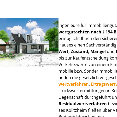
Ingenieure für Im­mo­bi­li­en­gu
wert­gut­ach­ten nach § 194
ermöglicht Ihnen den sicheren
Hauses einen Sach­ver­stän­di­ge
Wert, Zustand, Mängel
und
bis zur Kauf­ent­schei­dung k
Verkehrswerte von einem Einfam
mo­bi­lie bzw. Sonderimmobilie e
finden die gesetzlich vor­ge­sc
wert­ver­fah­ren
,
Er­trags­wert­
stücks­wert­ermitt­lun­gen in 
Liegenschaft durchgeführt und
Re­si­du­al­wert­ver­fah­ren
bewer
ses Kolitzheim fließen über Ver
Bodenrichtwert mit ein.