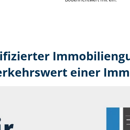
tifizierter Immobilien­g
erkehrswert einer Immo