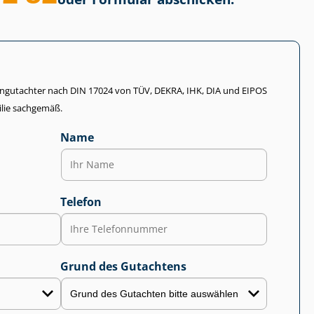
li­en­gut­ach­ter nach DIN 17024 von TÜV, DEKRA, IHK, DIA und EIPOS
lie sachgemäß.
Name
Telefon
Grund des Gutachtens