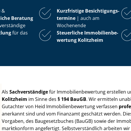
e
&
Kurzfristige Be­sich­ti­gungs­
iche Beratung
ter­mi­ne
| auch am
verständige
Wochenende
tlung
für das
Steuerliche Im­mo­bi­li­en­be­
wer­tung
Kolitzheim
Als
Sachverständige
für Im­mo­bi­li­en­be­wer­tung erstellen
Kolitzheim
im Sinne des
§ 194 BauGB
. Wir ermitteln unab
Gutachter von Heid Im­mo­bi­li­en­be­wer­tung verfassen
profe
anerkannt sind und vom Finanzamt geschätzt werden. Diese 
Vorgaben, des Baugesetzbuches (BauGB) sowie der Im­mo­bi­l
marktkonform angefertigt. Selbst­ver­ständ­lich arbeiten wi