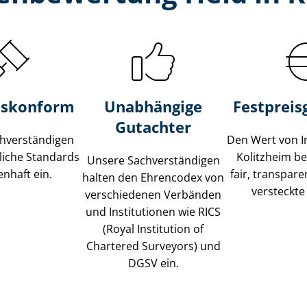
s­konform
Unabhängige
Festpreis​
Gutachter
­ver­stän­di­gen
Den Wert von I
liche Standards
Kolitzheim b
Unsere Sach­ver­stän­di­gen
nhaft ein.
fair, transpar
halten den Ehrencodex von
versteckte
verschiedenen Verbänden
und Institutionen wie RICS
(Royal Institution of
Chartered Surveyors) und
DGSV ein.