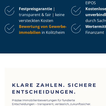
EIPOS
Fest­preis­ga­ran­tie
|
Kostenlos
transparent & fair | keine
unverbindl
versteckten Kosten
durch Sach
Bewertung von Ge­wer­be­
Wertermit
im­mo­bi­li­en
in Kolitzheim
Finanzamt