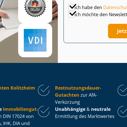
Ich habe den
Datenschu
Ich möchte den Newslet
Jet
hten Kolitzheim
Rest­nut­zungs­dau­er-
Gutachten
zur AfA-
Verkürzung
e
Im­mo­bi­li­en­gut­
Unabhängige
&
neutrale
 DIN 17024 von
Ermittlung des Marktwertes
, IHK, DIA und