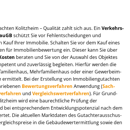
t­ach­ten Kolitzheim – Qualität zahlt sich aus. Ein
Ver­kehrs­
 BauGB
schützt Sie vor Fehl­ent­schei­dun­gen und
 Kauf Ihrer Immobilie. Schalten Sie vor dem Kauf eines
n für Im­mo­bi­li­en­be­wer­tung ein. Dieser kann Sie über
Kosten
beraten und Sie von der Auswahl des Objektes
ompetent und zuverlässig begleiten. Hierfür werden die
ilienhaus, Mehr­fa­mi­li­en­haus oder einer Ge­wer­be­im­
rmittelt. Bei der Erstellung von Im­mo­bi­li­en­gut­ach­ten
hrie­be­nen
Be­wer­tungs­ver­fah­ren
Anwendung (
Sach­
ver­fah­ren
und
Ver­gleichs­wert­ver­fah­ren
). Für Grund­
Kolitzheim wird eine baurechtliche Prüfung der
 bei entsprechendem Ent­wick­lungs­po­ten­zi­al nach dem
tet. Die aktuellen Marktdaten des Gut­ach­ter­aus­schus­
­gleichs­prei­se in die Ge­bäu­de­wert­ermitt­lung sowie den