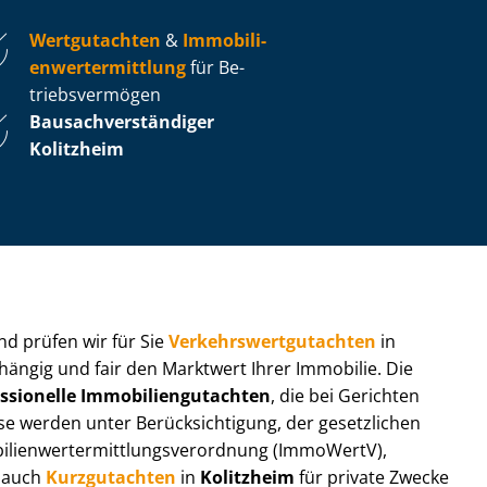
Wertgutachten
&
Im­mo­bi­li­
en­wert­ermitt­lung
für Be­
triebs­ver­mö­gen
Bau­sach­ver­stän­di­ger
Kolitzheim
 und prüfen wir für Sie
Ver­kehrs­wert­gut­ach­ten
in
hängig und fair den Marktwert Ihrer Immobilie. Die
ssionelle Im­mo­bi­li­en­gut­ach­ten
, die bei Gerichten
werden unter Be­rück­sich­ti­gung, der gesetzlichen
i­en­wert­ermitt­lungs­ver­ord­nung (ImmoWertV),
r auch
Kurzgutachten
in
Kolitzheim
für private Zwecke