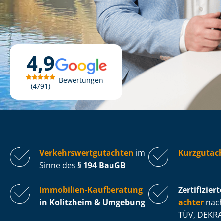
4,9
Bewertungen
4791
Ver­kehrs­wert­gut­ach­ten
im
Kurzgutac
Sinne des
§ 194 BauGB
Immobilien-Kaufberatung
Zertifiziert
in Kolitzheim & Umgebung
ach­ter
nach
TÜV, DEKRA