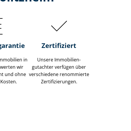
garantie
Zertifiziert
mmobilien in
Unsere Immobilien­
ewerten wir
gutachter verfügen über
ent und ohne
verschiedene renommierte
 Kosten.
Zer­ti­fi­zie­run­gen.