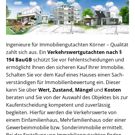
Ingenieure für Im­mo­bi­li­en­gut­ach­ten Körner – Qualität
zahlt sich aus. Ein
Ver­kehrs­wert­gut­ach­ten nach §
194 BauGB
schützt Sie vor Fehl­ent­schei­dun­gen und
ermöglicht Ihnen den sicheren Kauf Ihrer Immobilie.
Schalten Sie vor dem Kauf eines Hauses einen Sach­
ver­stän­di­gen für Im­mo­bi­li­en­be­wer­tung ein. Dieser
kann Sie über
Wert, Zustand, Mängel
und
Kosten
beraten und Sie von der Auswahl des Objektes bis zur
Kauf­ent­schei­dung kompetent und zuverlässig
begleiten. Hierfür werden die Verkehrswerte von
einem Einfamilienhaus, Mehr­fa­mi­li­en­haus oder einer
Ge­wer­be­im­mo­bi­lie bzw. Sonderimmobilie ermittelt.