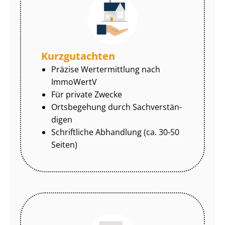
Kurzgutachten
Präzise Wertermittlung nach
ImmoWertV
Für private Zwecke
Ortsbegehung durch Sach­ver­stän­
di­gen
Schriftliche Abhandlung (ca. 30-50
Seiten)