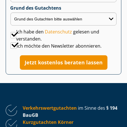
Grund des Gutachtens
Ich habe den
Datenschutz
gelesen und
verstanden.
Ich möchte den Newsletter abonnieren.
Jetzt kostenlos beraten lassen
Ver­kehrs­wert­gut­ach­ten
im Sinne des
§ 194
BauGB
Kurzgutachten Körner