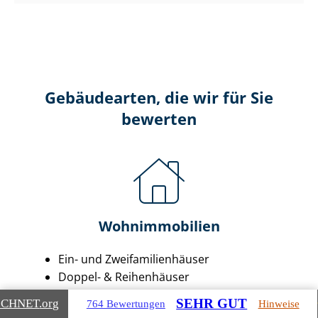
Gebäudearten, die wir für Sie
bewerten
Wohnimmobilien
Ein- und Zwei­fa­mi­li­en­häu­ser
Doppel- & Reihenhäuser
Ei­gen­tums­woh­nun­gen
SEHR GUT
ICHNET
.org
764 Bewertungen
Hinweise
Mehr­fa­mi­li­en­häu­ser