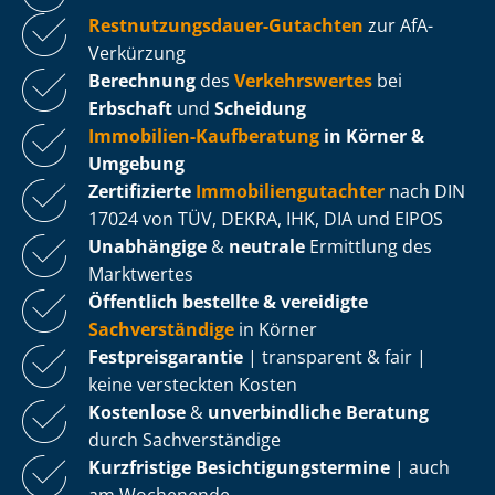
Rest­nut­zungs­dau­er-Gutachten
zur AfA-
Verkürzung
Berechnung
des
Verkehrswertes
bei
Erbschaft
und
Scheidung
Immobilien-Kaufberatung
in Körner &
Umgebung
Zertifizierte
Im­mo­bi­li­en­gut­ach­ter
nach DIN
17024 von TÜV, DEKRA, IHK, DIA und EIPOS
Unabhängige
&
neutrale
Ermittlung des
Marktwertes
Öffentlich bestellte & vereidigte
Sachverständige
in Körner
Fest­preis­ga­ran­tie
| transparent & fair |
keine versteckten Kosten
Kostenlose
&
unverbindliche Beratung
durch Sachverständige
Kurzfristige Be­sich­ti­gungs­ter­mi­ne
| auch
am Wochenende