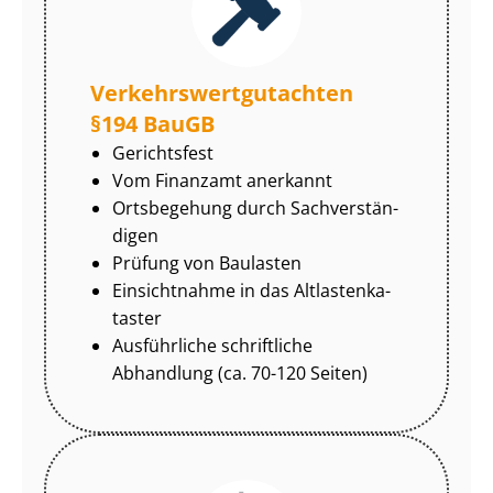
Ver­kehrs­wert­gut­ach­ten
§194 BauGB
Gerichtsfest
Vom Finanzamt anerkannt
Ortsbegehung durch Sach­ver­stän­
di­gen
Prüfung von Baulasten
Einsichtnahme in das Alt­las­ten­ka­
tas­ter
Ausführliche schriftliche
Abhandlung (ca. 70-120 Seiten)