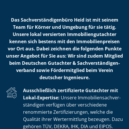
Das Sach­ver­stän­di­gen­bü­ro Heid ist mit seinem
Team für Körner und Umgebung für sie tätig.
Unsere lokal versierten Im­mo­bi­li­en­gut­ach­ter
kennen sich bestens mit den Im­mo­bi­li­en­prei­sen
vor Ort aus. Dabei zeichnen die folgenden Punkte
unser Angebot für Sie aus: Wir sind zudem Mitglied
beim Deutschen Gutachter & Sach­ver­stän­di­gen­
ver­band sowie Fördermitglied beim Verein
deutscher Ingenieure.
Ausschließlich zertifizierte Gutachter mit
Lokal-Expertise:
Unsere Im­mo­bi­li­en­sach­ver­
stän­di­gen verfügen über verschiedene
renommierte Zer­ti­fi­zie­run­gen, welche die
Qualität ihrer Wertermittlung bezeugen. Dazu
gehören TÜV, DEKRA, IHK, DIA und EIPOS.