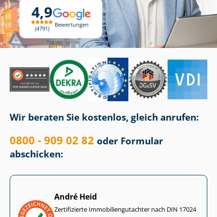
4,9
Bewertungen
4791
Wir beraten Sie kostenlos, gleich anrufen:
0800 - 909 02 82
oder Formular
abschicken:
André Heid
Zertifizierte Im­mo­bi­li­en­gut­ach­ter nach DIN 17024