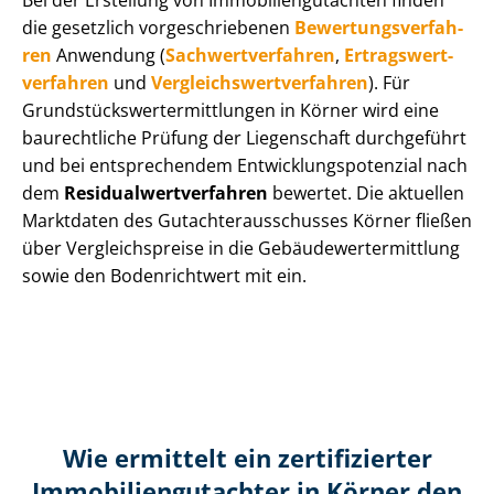
Bei der Erstellung von Im­mo­bi­li­en­gut­ach­ten finden
die gesetzlich vor­ge­schrie­be­nen
Be­wer­tungs­ver­fah­
ren
Anwendung (
Sach­wert­ver­fah­ren
,
Er­trags­wert­
ver­fah­ren
und
Ver­gleichs­wert­ver­fah­ren
). Für
Grund­stücks­wert­ermitt­lun­gen in Körner wird eine
baurechtliche Prüfung der Liegenschaft durchgeführt
und bei entsprechendem Ent­wick­lungs­po­ten­zi­al nach
dem
Re­si­du­al­wert­ver­fah­ren
bewertet. Die aktuellen
Marktdaten des Gut­ach­ter­aus­schus­ses Körner fließen
über Ver­gleichs­prei­se in die Ge­bäu­de­wert­ermitt­lung
sowie den Bodenrichtwert mit ein.
Wie ermittelt ein zertifizierter
Immobilien­gutachter in Körner den