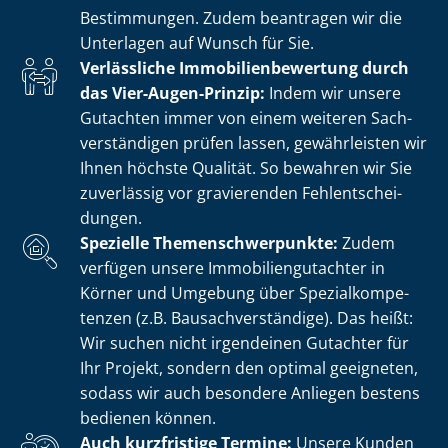
Bestimmungen. Zudem beantragen wir die
Unterlagen auf Wunsch für Sie.
Verlässliche Im­mo­bi­li­en­be­wer­tung durch
das Vier-Augen-Prinzip:
Indem wir unsere
Gutachten immer von einem weiteren Sach­
ver­stän­di­gen prüfen lassen, gewährleisten wir
Ihnen höchste Qualität. So bewahren wir Sie
zuverlässig vor gravierenden Fehl­ent­schei­
dun­gen.
Spezielle The­men­schwer­punk­te:
Zudem
verfügen unsere Im­mo­bi­li­en­gut­ach­ter in
Körner und Umgebung über Spe­zi­al­kom­pe­
ten­zen (z.B. Bau­sach­ver­stän­di­ge). Das heißt:
Wir suchen nicht irgendeinen Gutachter für
Ihr Projekt, sondern den optimal geeigneten,
sodass wir auch besondere Anliegen bestens
bedienen können.
Auch kurzfristige Termine:
Unsere Kunden