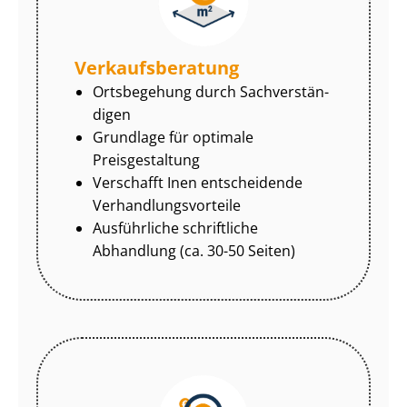
Ver­kaufs­be­ra­tung
Ortsbegehung durch Sach­ver­stän­
di­gen
Grundlage für optimale
Preisgestaltung
Verschafft Inen entscheidende
Ver­hand­lungs­vor­tei­le
Ausführliche schriftliche
Abhandlung (ca. 30-50 Seiten)