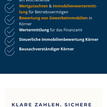
Wertgutachten
&
Im­mo­bi­li­en­wert­ermitt­
lung
für Be­triebs­ver­mö­gen
Bewertung von Ge­wer­be­im­mo­bi­li­en
in
Körner
Wertermittlung
für das Finanzamt
Steuerliche Im­mo­bi­li­en­be­wer­tung
Körner
Bau­sach­ver­stän­di­ger Körner