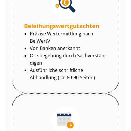
Be­lei­hungs­wert­gut­ach­ten
Präzise Wertermittlung nach
BelWertV
Von Banken anerkannt
Ortsbegehung durch Sach­ver­stän­
di­gen
Ausführliche schriftliche
Abhandlung (ca. 60-90 Seiten)