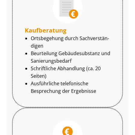
Kaufberatung
Ortsbegehung durch Sach­ver­stän­
di­gen
Beurteilung Gebäudesubstanz und
Sa­nie­rungs­be­darf
Schriftliche Abhandlung (ca. 20
Seiten)
Ausführliche telefonische
Besprechung der Ergebnisse