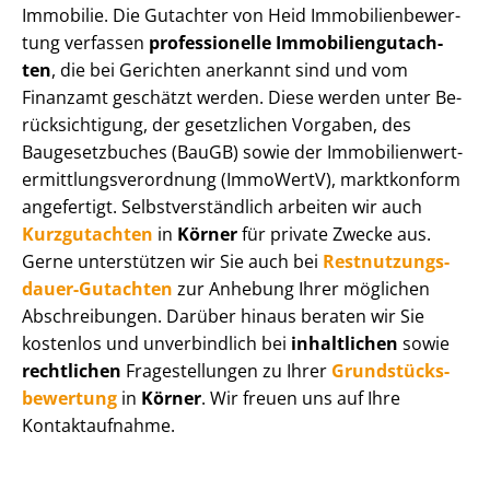
Immobilie. Die Gutachter von Heid Im­mo­bi­li­en­be­wer­
tung verfassen
professionelle Im­mo­bi­li­en­gut­ach­
ten
, die bei Gerichten anerkannt sind und vom
Finanzamt geschätzt werden. Diese werden unter Be­
rück­sich­ti­gung, der gesetzlichen Vorgaben, des
Baugesetzbuches (BauGB) sowie der Im­mo­bi­li­en­wert­
ermitt­lungs­ver­ord­nung (ImmoWertV), marktkonform
angefertigt. Selbst­ver­ständ­lich arbeiten wir auch
Kurzgutachten
in
Körner
für private Zwecke aus.
Gerne unterstützen wir Sie auch bei
Rest­nut­zungs­
dau­er-Gutachten
zur Anhebung Ihrer möglichen
Abschreibungen. Darüber hinaus beraten wir Sie
kostenlos und unverbindlich bei
inhaltlichen
sowie
rechtlichen
Fragestellungen zu Ihrer
Grund­stücks­
be­wer­tung
in
Körner
. Wir freuen uns auf Ihre
Kontaktaufnahme.