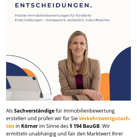
Als
Sachverständige
für Im­mo­bi­li­en­be­wer­tung
erstellen und prüfen wir für Sie
Ver­kehrs­wert­gut­ach­
ten
in
Körner
im Sinne des
§ 194 BauGB
. Wir
ermitteln unabhängig und fair den Marktwert Ihrer