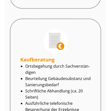
Kaufberatung
Ortsbegehung durch Sach­ver­stän­
di­gen
Beurteilung Gebäudesubstanz und
Sa­nie­rungs­be­darf
Schriftliche Abhandlung (ca. 20
Seiten)
Ausführliche telefonische
Besprechung der Ergebnisse