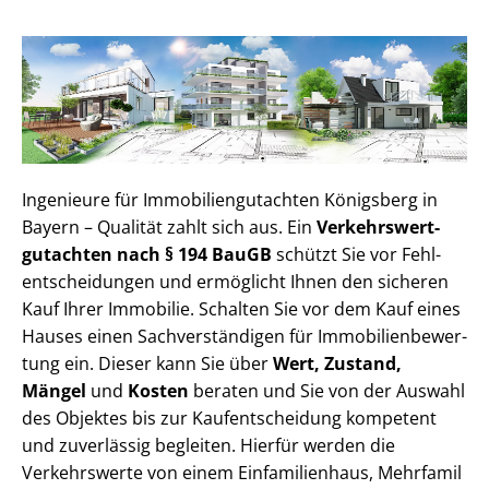
Ingenieure für Im­mo­bi­li­en­gut­ach­ten Königsberg in
Bayern – Qualität zahlt sich aus. Ein
Ver­kehrs­wert­
gut­ach­ten nach § 194 BauGB
schützt Sie vor Fehl­
ent­schei­dun­gen und ermöglicht Ihnen den sicheren
Kauf Ihrer Immobilie. Schalten Sie vor dem Kauf eines
Hauses einen Sach­ver­stän­di­gen für Im­mo­bi­li­en­be­wer­
tung ein. Dieser kann Sie über
Wert, Zustand,
Mängel
und
Kosten
beraten und Sie von der Auswahl
des Objektes bis zur Kauf­ent­schei­dung kompetent
und zuverlässig begleiten. Hierfür werden die
Verkehrswerte von einem Einfamilienhaus, Mehr­fa­mi­l