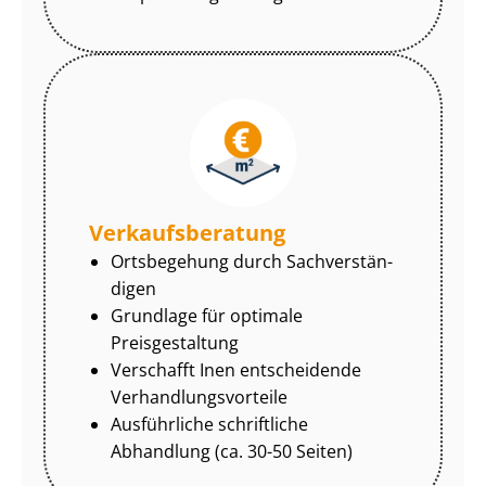
Ver­kaufs­be­ra­tung
Ortsbegehung durch Sach­ver­stän­
di­gen
Grundlage für optimale
Preisgestaltung
Verschafft Inen entscheidende
Ver­hand­lungs­vor­tei­le
Ausführliche schriftliche
Abhandlung (ca. 30-50 Seiten)