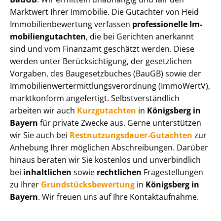
Marktwert Ihrer Immobilie. Die Gutachter von Heid
Im­mo­bi­li­en­be­wer­tung verfassen
professionelle Im­
mo­bi­li­en­gut­ach­ten
, die bei Gerichten anerkannt
sind und vom Finanzamt geschätzt werden. Diese
werden unter Be­rück­sich­ti­gung, der gesetzlichen
Vorgaben, des Baugesetzbuches (BauGB) sowie der
Im­mo­bi­li­en­wert­ermitt­lungs­ver­ord­nung (ImmoWertV),
marktkonform angefertigt. Selbst­ver­ständ­lich
arbeiten wir auch
Kurzgutachten
in
Königsberg in
Bayern
für private Zwecke aus. Gerne unterstützen
wir Sie auch bei
Rest­nut­zungs­dau­er-Gutachten
zur
Anhebung Ihrer möglichen Abschreibungen. Darüber
hinaus beraten wir Sie kostenlos und unverbindlich
bei
inhaltlichen
sowie
rechtlichen
Fragestellungen
zu Ihrer
Grund­stücks­be­wer­tung
in
Königsberg in
Bayern
. Wir freuen uns auf Ihre Kontaktaufnahme.