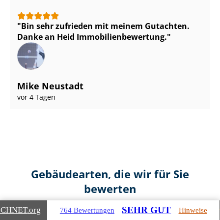
Bin sehr zufrieden mit meinem Gutachten.
Danke an Heid Im­mo­bi­li­en­be­wer­tung.
Mike Neustadt
vor 4 Tagen
Gebäudearten, die wir für Sie
bewerten
SEHR GUT
ICHNET
.org
764 Bewertungen
Hinweise