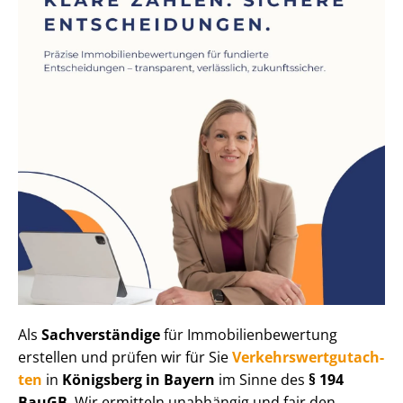
Als
Sachverständige
für Im­mo­bi­li­en­be­wer­tung
erstellen und prüfen wir für Sie
Ver­kehrs­wert­gut­ach­
ten
in
Königsberg in Bayern
im Sinne des
§ 194
BauGB
. Wir ermitteln unabhängig und fair den