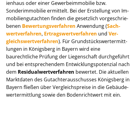
i­en­haus oder einer Ge­wer­be­im­mo­bi­lie bzw.
Sonderimmobilie ermittelt. Bei der Erstellung von Im­
mo­bi­li­en­gut­ach­ten finden die gesetzlich vor­ge­schrie­
be­nen
Be­wer­tungs­ver­fah­ren
Anwendung (
Sach­
wert­ver­fah­ren
,
Er­trags­wert­ver­fah­ren
und
Ver­
gleichs­wert­ver­fah­ren
). Für Grund­stücks­wert­ermitt­
lun­gen in Königsberg in Bayern wird eine
baurechtliche Prüfung der Liegenschaft durchgeführt
und bei entsprechendem Ent­wick­lungs­po­ten­zi­al nach
dem
Re­si­du­al­wert­ver­fah­ren
bewertet. Die aktuellen
Marktdaten des Gut­ach­ter­aus­schus­ses Königsberg in
Bayern fließen über Ver­gleichs­prei­se in die Ge­bäu­de­
wert­ermitt­lung sowie den Bodenrichtwert mit ein.