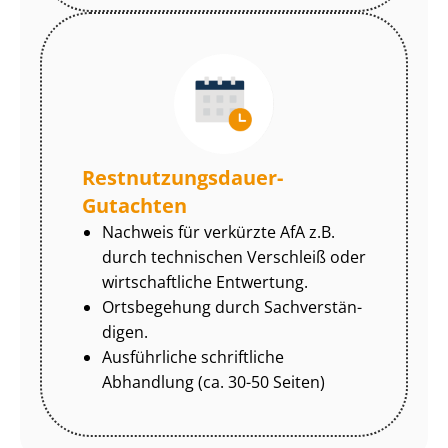
Rest­nut­zungs­dau­er-
Gutachten
Nachweis für verkürzte AfA z.B.
durch technischen Verschleiß oder
wirtschaftliche Entwertung.
Ortsbegehung durch Sach­ver­stän­
di­gen.
Ausführliche schriftliche
Abhandlung (ca. 30-50 Seiten)