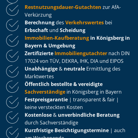
Rest­nut­zungs­dau­er-Gutachten
zur AfA-
Verkürzung
Berechnung
des
Verkehrswertes
bei
Erbschaft
und
Scheidung
Immobilien-Kaufberatung
in Königsberg in
Bayern & Umgebung
Zertifizierte
Im­mo­bi­li­en­gut­ach­ter
nach DIN
17024 von TÜV, DEKRA, IHK, DIA und EIPOS
Unabhängige
&
neutrale
Ermittlung des
Marktwertes
Öffentlich bestellte & vereidigte
Sachverständige
in Königsberg in Bayern
Fest­preis­ga­ran­tie
| transparent & fair |
keine versteckten Kosten
Kostenlose
&
unverbindliche Beratung
durch Sachverständige
Kurzfristige Be­sich­ti­gungs­ter­mi­ne
| auch
am Wochenende