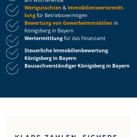
Wertgutachten
&
Im­mo­bi­li­en­wert­ermitt­
lung
für Be­triebs­ver­mö­gen
Bewertung von Ge­wer­be­im­mo­bi­li­en
in
Königsberg in Bayern
Wertermittlung
für das Finanzamt
Steuerliche Im­mo­bi­li­en­be­wer­tung
Königsberg in Bayern
Bau­sach­ver­stän­di­ger Königsberg in Bayern