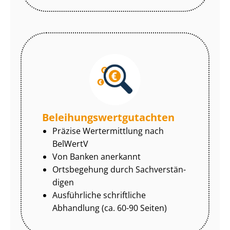
Be­lei­hungs­wert­gut­ach­ten
Präzise Wertermittlung nach
BelWertV
Von Banken anerkannt
Ortsbegehung durch Sach­ver­stän­
di­gen
Ausführliche schriftliche
Abhandlung (ca. 60-90 Seiten)