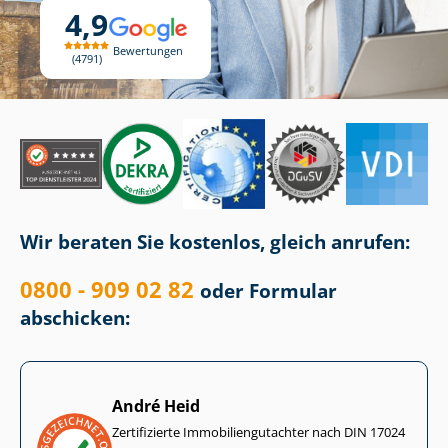
4,9
Bewertungen
4791
Wir beraten Sie kostenlos, gleich anrufen:
0800 - 909 02 82
oder Formular
abschicken:
André Heid
Zertifizierte Im­mo­bi­li­en­gut­ach­ter nach DIN 17024