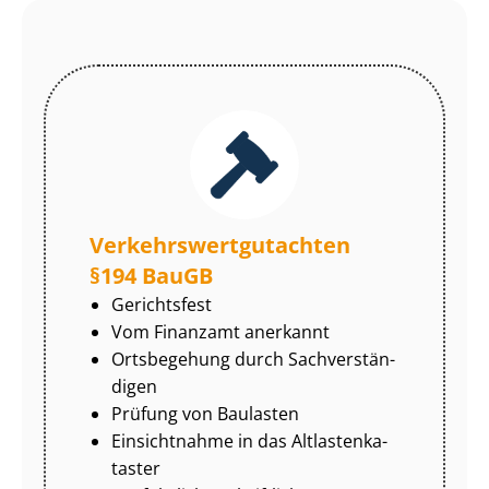
Ver­kehrs­wert­gut­ach­ten
§194 BauGB
Gerichtsfest
Vom Finanzamt anerkannt
Ortsbegehung durch Sach­ver­stän­
di­gen
Prüfung von Baulasten
Einsichtnahme in das Alt­las­ten­ka­
tas­ter