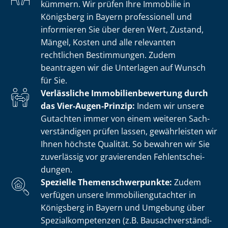
kümmern. Wir prüfen Ihre Immobilie in
Königsberg in Bayern professionell und
informieren Sie über deren Wert, Zustand,
Mängel, Kosten und alle relevanten
rechtlichen Bestimmungen. Zudem
beantragen wir die Unterlagen auf Wunsch
für Sie.
Verlässliche Im­mo­bi­li­en­be­wer­tung durch
das Vier-Augen-Prinzip:
Indem wir unsere
Gutachten immer von einem weiteren Sach­
ver­stän­di­gen prüfen lassen, gewährleisten wir
Ihnen höchste Qualität. So bewahren wir Sie
zuverlässig vor gravierenden Fehl­ent­schei­
dun­gen.
Spezielle The­men­schwer­punk­te:
Zudem
verfügen unsere Im­mo­bi­li­en­gut­ach­ter in
Königsberg in Bayern und Umgebung über
Spe­zi­al­kom­pe­ten­zen (z.B. Bau­sach­ver­stän­di­