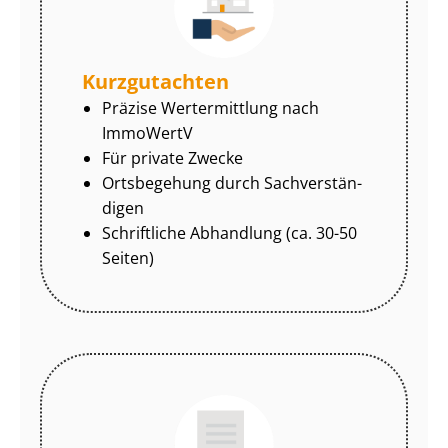
Kurzgutachten
Präzise Wertermittlung nach
ImmoWertV
Für private Zwecke
Ortsbegehung durch Sach­ver­stän­
di­gen
Schriftliche Abhandlung (ca. 30-50
Seiten)