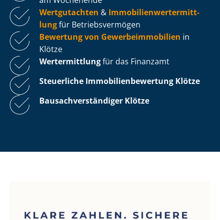
Wertgutachten
&
Im­mo­bi­li­en­wert­ermitt­
lung
für Be­triebs­ver­mö­gen
Bewertung von Ge­wer­be­im­mo­bi­li­en
in
Klötze
Wertermittlung
für das Finanzamt
Steuerliche Im­mo­bi­li­en­be­wer­tung
Klötze
Bau­sach­ver­stän­di­ger Klötze