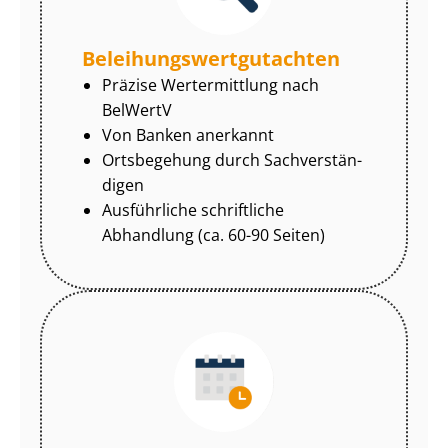
Be­lei­hungs­wert­gut­ach­ten
Präzise Wertermittlung nach
BelWertV
Von Banken anerkannt
Ortsbegehung durch Sach­ver­stän­
di­gen
Ausführliche schriftliche
Abhandlung (ca. 60-90 Seiten)