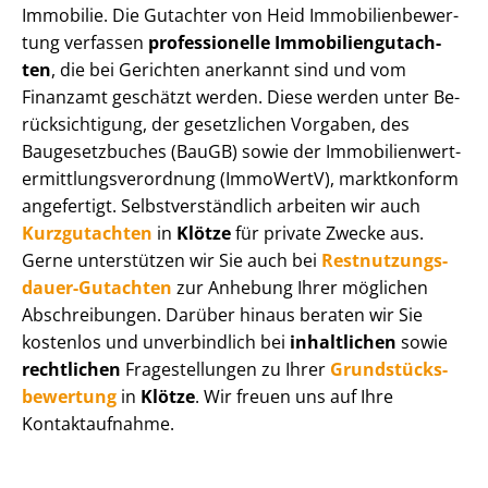
Immobilie. Die Gutachter von Heid Im­mo­bi­li­en­be­wer­
tung verfassen
professionelle Im­mo­bi­li­en­gut­ach­
ten
, die bei Gerichten anerkannt sind und vom
Finanzamt geschätzt werden. Diese werden unter Be­
rück­sich­ti­gung, der gesetzlichen Vorgaben, des
Baugesetzbuches (BauGB) sowie der Im­mo­bi­li­en­wert­
ermitt­lungs­ver­ord­nung (ImmoWertV), marktkonform
angefertigt. Selbst­ver­ständ­lich arbeiten wir auch
Kurzgutachten
in
Klötze
für private Zwecke aus.
Gerne unterstützen wir Sie auch bei
Rest­nut­zungs­
dau­er-Gutachten
zur Anhebung Ihrer möglichen
Abschreibungen. Darüber hinaus beraten wir Sie
kostenlos und unverbindlich bei
inhaltlichen
sowie
rechtlichen
Fragestellungen zu Ihrer
Grund­stücks­
be­wer­tung
in
Klötze
. Wir freuen uns auf Ihre
Kontaktaufnahme.