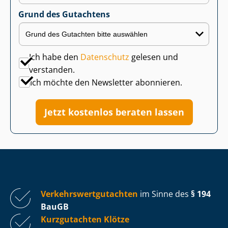
Grund des Gutachtens
Ich habe den
Datenschutz
gelesen und
verstanden.
Ich möchte den Newsletter abonnieren.
Jetzt kostenlos beraten lassen
Ver­kehrs­wert­gut­ach­ten
im Sinne des
§ 194
BauGB
Kurzgutachten Klötze