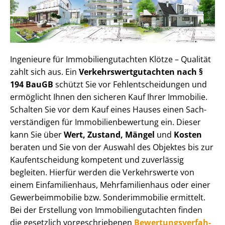
Ingenieure für Im­mo­bi­li­en­gut­ach­ten Klötze – Qualität
zahlt sich aus. Ein
Ver­kehrs­wert­gut­ach­ten nach §
194 BauGB
schützt Sie vor Fehl­ent­schei­dun­gen und
ermöglicht Ihnen den sicheren Kauf Ihrer Immobilie.
Schalten Sie vor dem Kauf eines Hauses einen Sach­
ver­stän­di­gen für Im­mo­bi­li­en­be­wer­tung ein. Dieser
kann Sie über
Wert, Zustand, Mängel
und
Kosten
beraten und Sie von der Auswahl des Objektes bis zur
Kauf­ent­schei­dung kompetent und zuverlässig
begleiten. Hierfür werden die Verkehrswerte von
einem Einfamilienhaus, Mehr­fa­mi­li­en­haus oder einer
Ge­wer­be­im­mo­bi­lie bzw. Sonderimmobilie ermittelt.
Bei der Erstellung von Im­mo­bi­li­en­gut­ach­ten finden
die gesetzlich vor­ge­schrie­be­nen
Be­wer­tungs­ver­fah­