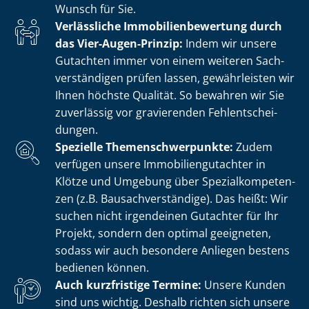
Wunsch für Sie.
Verlässliche Im­mo­bi­li­en­be­wer­tung durch
das Vier-Augen-Prinzip:
Indem wir unsere
Gutachten immer von einem weiteren Sach­
ver­stän­di­gen prüfen lassen, gewährleisten wir
Ihnen höchste Qualität. So bewahren wir Sie
zuverlässig vor gravierenden Fehl­ent­schei­
dun­gen.
Spezielle The­men­schwer­punk­te:
Zudem
verfügen unsere Im­mo­bi­li­en­gut­ach­ter in
Klötze und Umgebung über Spe­zi­al­kom­pe­ten­
zen (z.B. Bau­sach­ver­stän­di­ge). Das heißt: Wir
suchen nicht irgendeinen Gutachter für Ihr
Projekt, sondern den optimal geeigneten,
sodass wir auch besondere Anliegen bestens
bedienen können.
Auch kurzfristige Termine:
Unsere Kunden
sind uns wichtig. Deshalb richten sich unsere