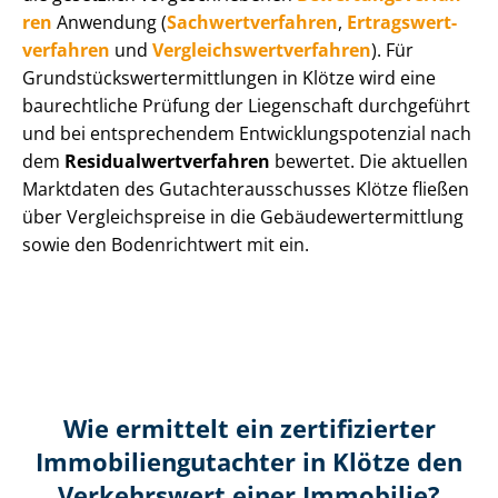
ren
Anwendung (
Sach­wert­ver­fah­ren
,
Er­trags­wert­
ver­fah­ren
und
Ver­gleichs­wert­ver­fah­ren
). Für
Grund­stücks­wert­ermitt­lun­gen in Klötze wird eine
baurechtliche Prüfung der Liegenschaft durchgeführt
und bei entsprechendem Ent­wick­lungs­po­ten­zi­al nach
dem
Re­si­du­al­wert­ver­fah­ren
bewertet. Die aktuellen
Marktdaten des Gut­ach­ter­aus­schus­ses Klötze fließen
über Ver­gleichs­prei­se in die Ge­bäu­de­wert­ermitt­lung
sowie den Bodenrichtwert mit ein.
Wie ermittelt ein zertifizierter
Immobilien­gutachter in Klötze den
Verkehrswert einer Immobilie?