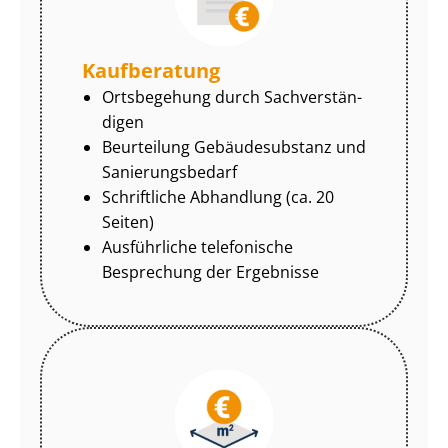
Kaufberatung
Ortsbegehung durch Sach­ver­stän­
di­gen
Beurteilung Gebäudesubstanz und
Sa­nie­rungs­be­darf
Schriftliche Abhandlung (ca. 20
Seiten)
Ausführliche telefonische
Besprechung der Ergebnisse