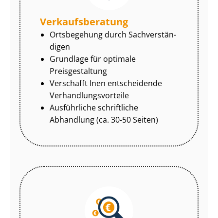
Ver­kaufs­be­ra­tung
Ortsbegehung durch Sach­ver­stän­
di­gen
Grundlage für optimale
Preisgestaltung
Verschafft Inen entscheidende
Ver­hand­lungs­vor­tei­le
Ausführliche schriftliche
Abhandlung (ca. 30-50 Seiten)