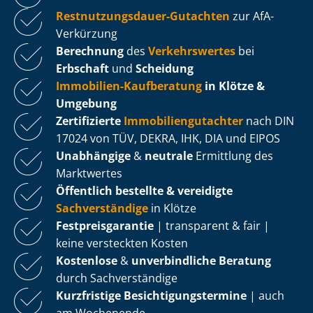
Rest­nut­zungs­dau­er-Gutachten
zur AfA-
Verkürzung
Berechnung
des
Verkehrswertes
bei
Erbschaft
und
Scheidung
Immobilien-Kaufberatung
in Klötze &
Umgebung
Zertifizierte
Im­mo­bi­li­en­gut­ach­ter
nach DIN
17024 von TÜV, DEKRA, IHK, DIA und EIPOS
Unabhängige
&
neutrale
Ermittlung des
Marktwertes
Öffentlich bestellte & vereidigte
Sachverständige
in Klötze
Fest­preis­ga­ran­tie
| transparent & fair |
keine versteckten Kosten
Kostenlose
&
unverbindliche Beratung
durch Sachverständige
Kurzfristige Be­sich­ti­gungs­ter­mi­ne
| auch
am Wochenende