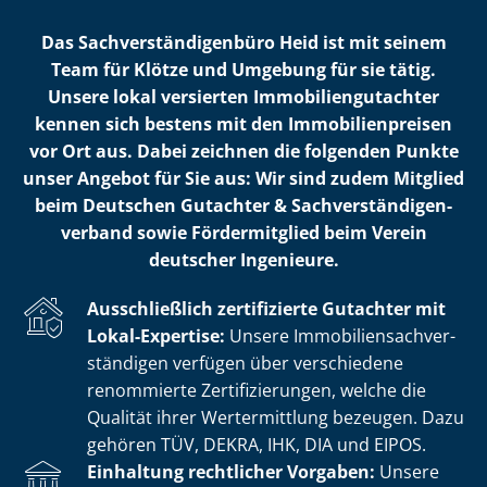
Das Sach­ver­stän­di­gen­bü­ro Heid ist mit seinem
Team für Klötze und Umgebung für sie tätig.
Unsere lokal versierten Im­mo­bi­li­en­gut­ach­ter
kennen sich bestens mit den Im­mo­bi­li­en­prei­sen
vor Ort aus. Dabei zeichnen die folgenden Punkte
unser Angebot für Sie aus: Wir sind zudem Mitglied
beim Deutschen Gutachter & Sach­ver­stän­di­gen­
ver­band sowie Fördermitglied beim Verein
deutscher Ingenieure.
Ausschließlich zertifizierte Gutachter mit
Lokal-Expertise:
Unsere Im­mo­bi­li­en­sach­ver­
stän­di­gen verfügen über verschiedene
renommierte Zer­ti­fi­zie­run­gen, welche die
Qualität ihrer Wertermittlung bezeugen. Dazu
gehören TÜV, DEKRA, IHK, DIA und EIPOS.
Einhaltung rechtlicher Vorgaben:
Unsere