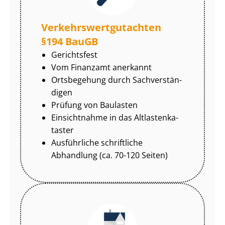
Ver­kehrs­wert­gut­ach­ten
§194 BauGB
Gerichtsfest
Vom Finanzamt anerkannt
Ortsbegehung durch Sach­ver­stän­
di­gen
Prüfung von Baulasten
Einsichtnahme in das Alt­las­ten­ka­
tas­ter
Ausführliche schriftliche
Abhandlung (ca. 70-120 Seiten)