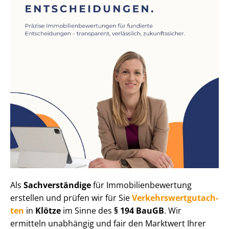
Als
Sachverständige
für Im­mo­bi­li­en­be­wer­tung
erstellen und prüfen wir für Sie
Ver­kehrs­wert­gut­ach­
ten
in
Klötze
im Sinne des
§ 194 BauGB
. Wir
ermitteln unabhängig und fair den Marktwert Ihrer