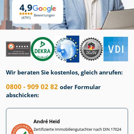
4,9
Bewertungen
4791
Wir beraten Sie kostenlos, gleich anrufen:
0800 - 909 02 82
oder Formular
abschicken:
André Heid
Zertifizierte Im­mo­bi­li­en­gut­ach­ter nach DIN 17024