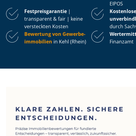
EIPOS
Fest­preis­ga­ran­tie
|
Kostenlos
transparent & fair | keine
unverbindl
versteckten Kosten
durch Sach
Bewertung von Ge­wer­be­
Wertermit
im­mo­bi­li­en
in Kehl (Rhein)
Finanzamt