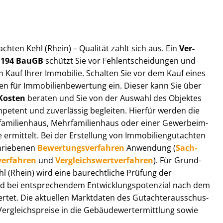
t­ach­ten Kehl (Rhein) – Qualität zahlt sich aus. Ein
Ver­
§ 194 BauGB
schützt Sie vor Fehl­ent­schei­dun­gen und
 Kauf Ihrer Immobilie. Schalten Sie vor dem Kauf eines
n für Im­mo­bi­li­en­be­wer­tung ein. Dieser kann Sie über
Kosten
beraten und Sie von der Auswahl des Objektes
ompetent und zuverlässig begleiten. Hierfür werden die
ilienhaus, Mehr­fa­mi­li­en­haus oder einer Ge­wer­be­im­
rmittelt. Bei der Erstellung von Im­mo­bi­li­en­gut­ach­ten
hrie­be­nen
Be­wer­tungs­ver­fah­ren
Anwendung (
Sach­
ver­fah­ren
und
Ver­gleichs­wert­ver­fah­ren
). Für Grund­
Kehl (Rhein) wird eine baurechtliche Prüfung der
 bei entsprechendem Ent­wick­lungs­po­ten­zi­al nach dem
tet. Die aktuellen Marktdaten des Gut­ach­ter­aus­schus­
r­gleichs­prei­se in die Ge­bäu­de­wert­ermitt­lung sowie