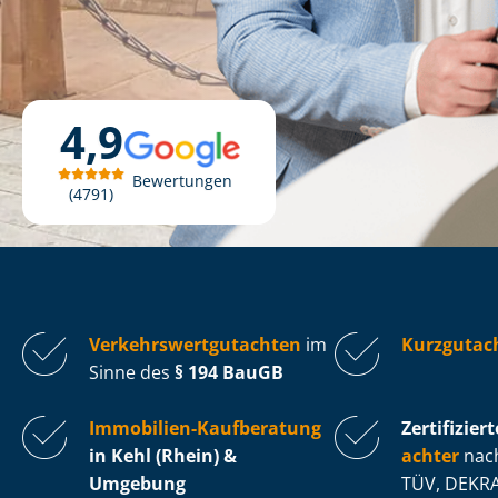
4,9
Bewertungen
4791
Ver­kehrs­wert­gut­ach­ten
im
Kurzgutach
Sinne des
§ 194 BauGB
Immobilien-Kaufberatung
Zertifiziert
in Kehl (Rhein) &
ach­ter
nach
Umgebung
TÜV, DEKRA