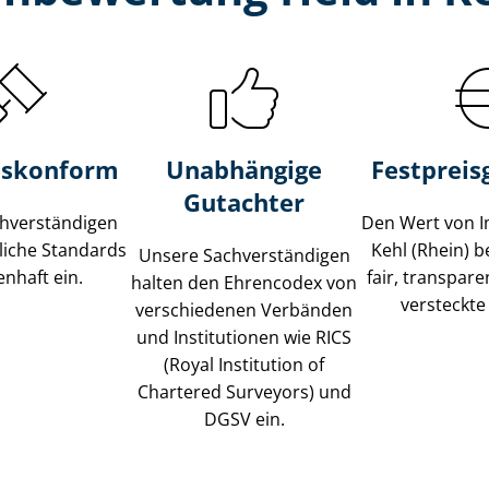
s­konform
Unabhängige
Festpreis​
Gutachter
­ver­stän­di­gen
Den Wert von I
liche Standards
Kehl (Rhein) 
Unsere Sach­ver­stän­di­gen
nhaft ein.
fair, transpar
halten den Ehrencodex von
versteckte
verschiedenen Verbänden
und Institutionen wie RICS
(Royal Institution of
Chartered Surveyors) und
DGSV ein.