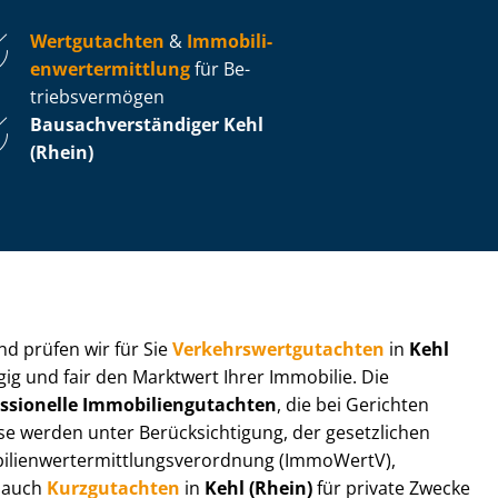
Wertgutachten
&
Im­mo­bi­li­
en­wert­ermitt­lung
für Be­
triebs­ver­mö­gen
Bau­sach­ver­stän­di­ger Kehl
(Rhein)
 und prüfen wir für Sie
Ver­kehrs­wert­gut­ach­ten
in
Kehl
ig und fair den Marktwert Ihrer Immobilie. Die
ssionelle Im­mo­bi­li­en­gut­ach­ten
, die bei Gerichten
werden unter Be­rück­sich­ti­gung, der gesetzlichen
i­en­wert­ermitt­lungs­ver­ord­nung (ImmoWertV),
r auch
Kurzgutachten
in
Kehl (Rhein)
für private Zwecke