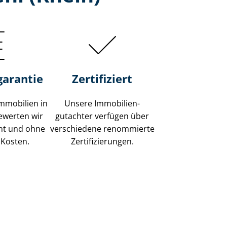
garantie
Zertifiziert
mmobilien in
Unsere Immobilien­
bewerten wir
gutachter verfügen über
ent und ohne
verschiedene renommierte
 Kosten.
Zer­ti­fi­zie­run­gen.