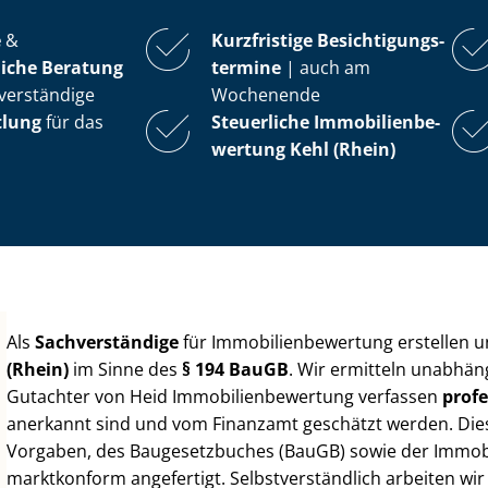
e
&
Kurzfristige Be­sich­ti­gungs­
iche Beratung
ter­mi­ne
| auch am
verständige
Wochenende
tlung
für das
Steuerliche Im­mo­bi­li­en­be­
wer­tung
Kehl (Rhein)
Als
Sachverständige
für Im­mo­bi­li­en­be­wer­tung erstellen
(Rhein)
im Sinne des
§ 194 BauGB
. Wir ermitteln unabhäng
Gutachter von Heid Im­mo­bi­li­en­be­wer­tung verfassen
profe
anerkannt sind und vom Finanzamt geschätzt werden. Diese 
Vorgaben, des Baugesetzbuches (BauGB) sowie der Im­mo­bi­l
marktkonform angefertigt. Selbst­ver­ständ­lich arbeiten wi