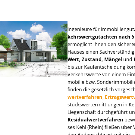
Ingenieure für Im­mo­bi­li­en­gu
kehrs­wert­gut­ach­ten nach 
ermöglicht Ihnen den sicheren
Hauses einen Sach­ver­stän­di­ge
Wert, Zustand, Mängel
und
bis zur Kauf­ent­schei­dung k
Verkehrswerte von einem Einfam
mo­bi­lie bzw. Sonderimmobilie e
finden die gesetzlich vor­ge­sc
wert­ver­fah­ren
,
Er­trags­wert­
stücks­wert­ermitt­lun­gen in 
Liegenschaft durchgeführt und
Re­si­du­al­wert­ver­fah­ren
bewer
ses Kehl (Rhein) fließen über Ve
den Bodenrichtwert mit ein.