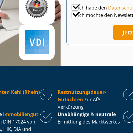
Ich habe den
Datenschu
Ich möchte den Newslet
Jet
ten Kehl (Rhein)
Rest­nut­zungs­dau­er-
Gutachten
zur AfA-
Verkürzung
e
Im­mo­bi­li­en­gut­
Unabhängige
&
neutrale
 DIN 17024 von
Ermittlung des Marktwertes
, IHK, DIA und