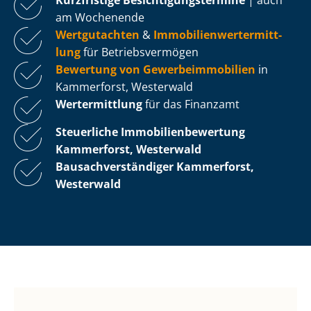
am Wochenende
Wertgutachten
&
Im­mo­bi­li­en­wert­ermitt­
lung
für Be­triebs­ver­mö­gen
Bewertung von Ge­wer­be­im­mo­bi­li­en
in
Kammerforst, Westerwald
Wertermittlung
für das Finanzamt
Steuerliche Im­mo­bi­li­en­be­wer­tung
Kammerforst, Westerwald
Bau­sach­ver­stän­di­ger Kammerforst,
Westerwald