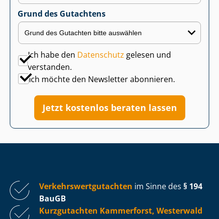
Grund des Gutachtens
Ich habe den
Datenschutz
gelesen und
verstanden.
Ich möchte den Newsletter abonnieren.
Jetzt kostenlos beraten lassen
Ver­kehrs­wert­gut­ach­ten
im Sinne des
§ 194
BauGB
Kurzgutachten Kammerforst, Westerwald