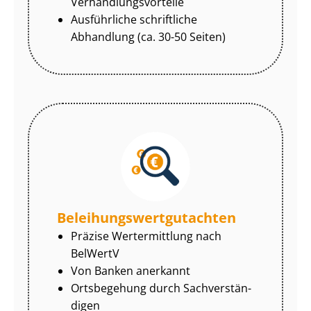
Ver­hand­lungs­vor­tei­le
Ausführliche schriftliche
Abhandlung (ca. 30-50 Seiten)
Be­lei­hungs­wert­gut­ach­ten
Präzise Wertermittlung nach
BelWertV
Von Banken anerkannt
Ortsbegehung durch Sach­ver­stän­
di­gen