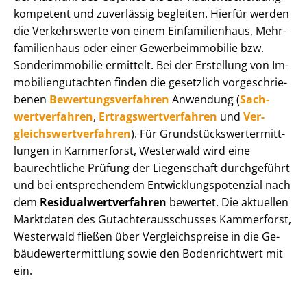
kompetent und zuverlässig begleiten. Hierfür werden
die Verkehrswerte von einem Einfamilienhaus, Mehr­
fa­mi­li­en­haus oder einer Ge­wer­be­im­mo­bi­lie bzw.
Sonderimmobilie ermittelt. Bei der Erstellung von Im­
mo­bi­li­en­gut­ach­ten finden die gesetzlich vor­ge­schrie­
be­nen
Be­wer­tungs­ver­fah­ren
Anwendung (
Sach­
wert­ver­fah­ren
,
Er­trags­wert­ver­fah­ren
und
Ver­
gleichs­wert­ver­fah­ren
). Für Grund­stücks­wert­ermitt­
lun­gen in Kammerforst, Westerwald wird eine
baurechtliche Prüfung der Liegenschaft durchgeführt
und bei entsprechendem Ent­wick­lungs­po­ten­zi­al nach
dem
Re­si­du­al­wert­ver­fah­ren
bewertet. Die aktuellen
Marktdaten des Gut­ach­ter­aus­schus­ses Kammerforst,
Westerwald fließen über Ver­gleichs­prei­se in die Ge­
bäu­de­wert­ermitt­lung sowie den Bodenrichtwert mit
ein.