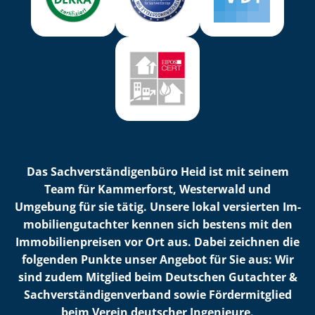
Das Sach­ver­stän­di­gen­bü­ro Heid ist mit seinem
Team für Kammerforst, Westerwald und
Umgebung für sie tätig. Unsere lokal versierten Im­
mo­bi­li­en­gut­ach­ter kennen sich bestens mit den
Im­mo­bi­li­en­prei­sen vor Ort aus. Dabei zeichnen die
folgenden Punkte unser Angebot für Sie aus: Wir
sind zudem Mitglied beim Deutschen Gutachter &
Sach­ver­stän­di­gen­ver­band sowie Fördermitglied
beim Verein deutscher Ingenieure.