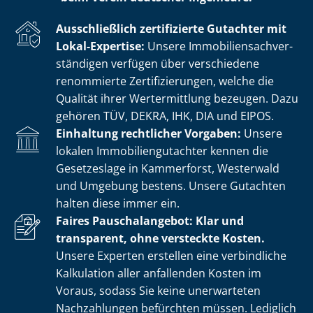
Ausschließlich zertifizierte Gutachter mit
Lokal-Expertise:
Unsere Im­mo­bi­li­en­sach­ver­
stän­di­gen verfügen über verschiedene
renommierte Zer­ti­fi­zie­run­gen, welche die
Qualität ihrer Wertermittlung bezeugen. Dazu
gehören TÜV, DEKRA, IHK, DIA und EIPOS.
Einhaltung rechtlicher Vorgaben:
Unsere
lokalen Im­mo­bi­li­en­gut­ach­ter kennen die
Gesetzeslage in Kammerforst, Westerwald
und Umgebung bestens. Unsere Gutachten
halten diese immer ein.
Faires Pauschalangebot: Klar und
transparent, ohne versteckte Kosten.
Unsere Experten erstellen eine verbindliche
Kalkulation aller anfallenden Kosten im
Voraus, sodass Sie keine unerwarteten
Nachzahlungen befürchten müssen. Lediglich