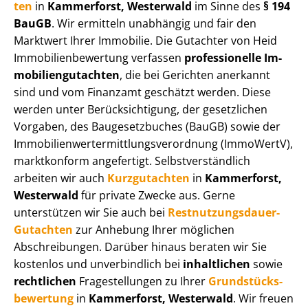
ten
in
Kammerforst, Westerwald
im Sinne des
§ 194
BauGB
. Wir ermitteln unabhängig und fair den
Marktwert Ihrer Immobilie. Die Gutachter von Heid
Im­mo­bi­li­en­be­wer­tung verfassen
professionelle Im­
mo­bi­li­en­gut­ach­ten
, die bei Gerichten anerkannt
sind und vom Finanzamt geschätzt werden. Diese
werden unter Be­rück­sich­ti­gung, der gesetzlichen
Vorgaben, des Baugesetzbuches (BauGB) sowie der
Im­mo­bi­li­en­wert­ermitt­lungs­ver­ord­nung (ImmoWertV),
marktkonform angefertigt. Selbst­ver­ständ­lich
arbeiten wir auch
Kurzgutachten
in
Kammerforst,
Westerwald
für private Zwecke aus. Gerne
unterstützen wir Sie auch bei
Rest­nut­zungs­dau­er-
Gutachten
zur Anhebung Ihrer möglichen
Abschreibungen. Darüber hinaus beraten wir Sie
kostenlos und unverbindlich bei
inhaltlichen
sowie
rechtlichen
Fragestellungen zu Ihrer
Grund­stücks­
be­wer­tung
in
Kammerforst, Westerwald
. Wir freuen