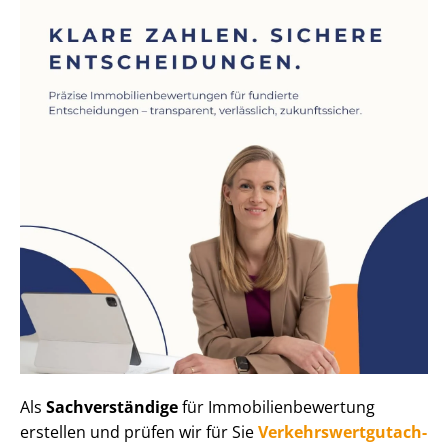
Als
Sachverständige
für Im­mo­bi­li­en­be­wer­tung
erstellen und prüfen wir für Sie
Ver­kehrs­wert­gut­ach­