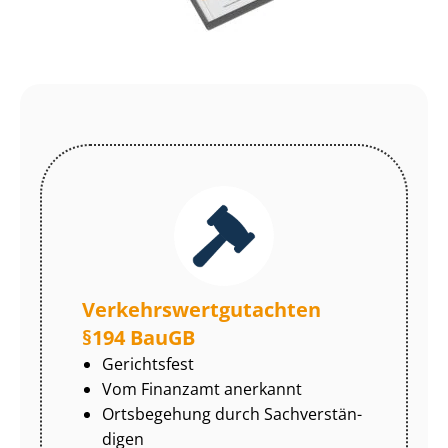
Ver­kehrs­wert­gut­ach­ten
§194 BauGB
Gerichtsfest
Vom Finanzamt anerkannt
Ortsbegehung durch Sach­ver­stän­
di­gen