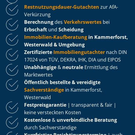
Rest­nut­zungs­dau­er-Gutachten
zur AfA-
Verkürzung
Berechnung
des
Verkehrswertes
bei
Erbschaft
und
Scheidung
Immobilien-Kaufberatung
in Kammerforst,
Westerwald & Umgebung
Zertifizierte
Im­mo­bi­li­en­gut­ach­ter
nach DIN
17024 von TÜV, DEKRA, IHK, DIA und EIPOS
Unabhängige
&
neutrale
Ermittlung des
Marktwertes
Öffentlich bestellte & vereidigte
Sachverständige
in Kammerforst,
Westerwald
Fest­preis­ga­ran­tie
| transparent & fair |
keine versteckten Kosten
Kostenlose
&
unverbindliche Beratung
durch Sachverständige
Kurzfristige Be­sich­ti­gungs­ter­mi­ne
| auch