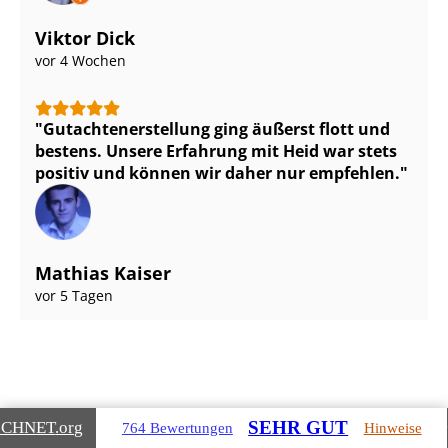
Viktor Dick
vor 4 Wochen
Gut­ach­ten­er­stel­lung ging äußerst flott und
bestens. Unsere Erfahrung mit Heid war stets
positiv und können wir daher nur empfehlen.
Mathias Kaiser
vor 5 Tagen
SEHR GUT
ICHNET
.org
764 Bewertungen
Hinweise