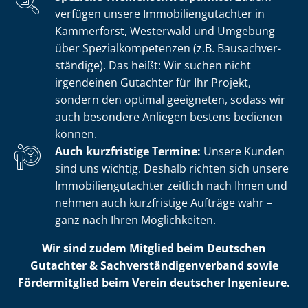
verfügen unsere Im­mo­bi­li­en­gut­ach­ter in
Kammerforst, Westerwald und Umgebung
über Spe­zi­al­kom­pe­ten­zen (z.B. Bau­sach­ver­
stän­di­ge). Das heißt: Wir suchen nicht
irgendeinen Gutachter für Ihr Projekt,
sondern den optimal geeigneten, sodass wir
auch besondere Anliegen bestens bedienen
können.
Auch kurzfristige Termine:
Unsere Kunden
sind uns wichtig. Deshalb richten sich unsere
Im­mo­bi­li­en­gut­ach­ter zeitlich nach Ihnen und
nehmen auch kurzfristige Aufträge wahr –
ganz nach Ihren Möglichkeiten.
Wir sind zudem Mitglied beim Deutschen
Gutachter & Sach­ver­stän­di­gen­ver­band sowie
Fördermitglied beim Verein deutscher Ingenieure.