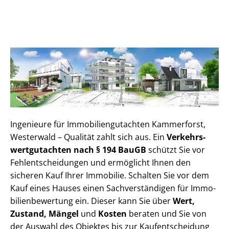
Ingenieure für Im­mo­bi­li­en­gut­ach­ten Kammerforst,
Westerwald – Qualität zahlt sich aus. Ein
Ver­kehrs­
wert­gut­ach­ten nach § 194 BauGB
schützt Sie vor
Fehl­ent­schei­dun­gen und ermöglicht Ihnen den
sicheren Kauf Ihrer Immobilie. Schalten Sie vor dem
Kauf eines Hauses einen Sach­ver­stän­di­gen für Im­mo­
bi­li­en­be­wer­tung ein. Dieser kann Sie über
Wert,
Zustand, Mängel
und
Kosten
beraten und Sie von
der Auswahl des Objektes bis zur Kauf­ent­schei­dung