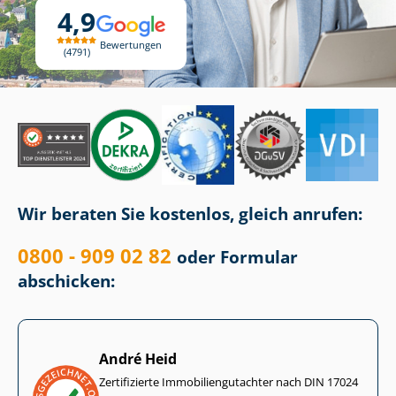
4,9
Bewertungen
4791
Wir beraten Sie kostenlos, gleich anrufen:
0800 - 909 02 82
oder Formular
abschicken:
André Heid
Zertifizierte Im­mo­bi­li­en­gut­ach­ter nach DIN 17024