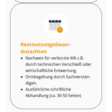
Rest­nut­zungs­dau­er-
Gutachten
Nachweis für verkürzte AfA z.B.
durch technischen Verschleiß oder
wirtschaftliche Entwertung.
Ortsbegehung durch Sach­ver­stän­
di­gen.
Ausführliche schriftliche
Abhandlung (ca. 30-50 Seiten)