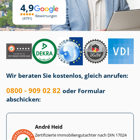
4,9
Bewertungen
4791
Wir beraten Sie kostenlos, gleich anrufen:
0800 - 909 02 82
oder Formular
abschicken:
André Heid
Zertifizierte Im­mo­bi­li­en­gut­ach­ter nach DIN 17024