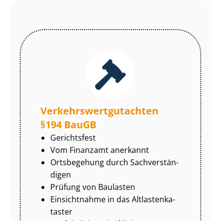
Ver­kehrs­wert­gut­ach­ten
§194 BauGB
Gerichtsfest
Vom Finanzamt anerkannt
Ortsbegehung durch Sach­ver­stän­
di­gen
Prüfung von Baulasten
Einsichtnahme in das Alt­las­ten­ka­
tas­ter