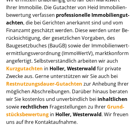
Ihrer Immobilie. Die Gutachter von Heid Im­mo­bi­li­en­
be­wer­tung verfassen
professionelle Im­mo­bi­li­en­gut­
ach­ten
, die bei Gerichten anerkannt sind und vom
Finanzamt geschätzt werden. Diese werden unter Be­
rück­sich­ti­gung, der gesetzlichen Vorgaben, des
Baugesetzbuches (BauGB) sowie der Im­mo­bi­li­en­wert­
ermitt­lungs­ver­ord­nung (ImmoWertV), marktkonform
angefertigt. Selbst­ver­ständ­lich arbeiten wir auch
Kurzgutachten
in
Holler, Westerwald
für private
Zwecke aus. Gerne unterstützen wir Sie auch bei
Rest­nut­zungs­dau­er-Gutachten
zur Anhebung Ihrer
möglichen Abschreibungen. Darüber hinaus beraten
wir Sie kostenlos und unverbindlich bei
inhaltlichen
sowie
rechtlichen
Fragestellungen zu Ihrer
Grund­
stücks­be­wer­tung
in
Holler, Westerwald
. Wir freuen
uns auf Ihre Kontaktaufnahme.