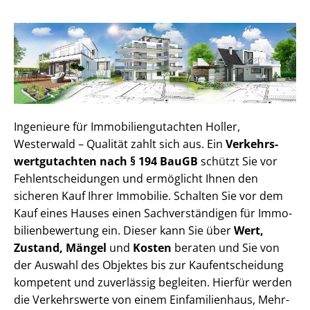
Ingenieure für Im­mo­bi­li­en­gut­ach­ten Holler,
Westerwald – Qualität zahlt sich aus. Ein
Ver­kehrs­
wert­gut­ach­ten nach § 194 BauGB
schützt Sie vor
Fehl­ent­schei­dun­gen und ermöglicht Ihnen den
sicheren Kauf Ihrer Immobilie. Schalten Sie vor dem
Kauf eines Hauses einen Sach­ver­stän­di­gen für Im­mo­
bi­li­en­be­wer­tung ein. Dieser kann Sie über
Wert,
Zustand, Mängel
und
Kosten
beraten und Sie von
der Auswahl des Objektes bis zur Kauf­ent­schei­dung
kompetent und zuverlässig begleiten. Hierfür werden
die Verkehrswerte von einem Einfamilienhaus, Mehr­