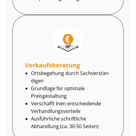
Ver­kaufs­be­ra­tung
Ortsbegehung durch Sach­ver­stän­
di­gen
Grundlage für optimale
Preisgestaltung
Verschafft Inen entscheidende
Ver­hand­lungs­vor­tei­le
Ausführliche schriftliche
Abhandlung (ca. 30-50 Seiten)