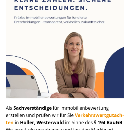
Als
Sachverständige
für Im­mo­bi­li­en­be­wer­tung
erstellen und prüfen wir für Sie
Ver­kehrs­wert­gut­ach­
ten
in
Holler, Westerwald
im Sinne des
§ 194 BauGB
.
Wir ermitteln unabhängig und fair den Marktwert