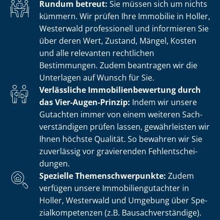
Rundum betreut:
Sie müssen sich um nichts
kümmern. Wir prüfen Ihre Immobilie in Holler,
Westerwald professionell und informieren Sie
über deren Wert, Zustand, Mängel, Kosten
und alle relevanten rechtlichen
Bestimmungen. Zudem beantragen wir die
Unterlagen auf Wunsch für Sie.
Verlässliche Im­mo­bi­li­en­be­wer­tung durch
das Vier-Augen-Prinzip:
Indem wir unsere
Gutachten immer von einem weiteren Sach­
ver­stän­di­gen prüfen lassen, gewährleisten wir
Ihnen höchste Qualität. So bewahren wir Sie
zuverlässig vor gravierenden Fehl­ent­schei­
dun­gen.
Spezielle The­men­schwer­punk­te:
Zudem
verfügen unsere Im­mo­bi­li­en­gut­ach­ter in
Holler, Westerwald und Umgebung über Spe­
zi­al­kom­pe­ten­zen (z.B. Bau­sach­ver­stän­di­ge).