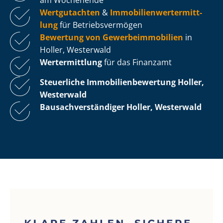
Wertgutachten
&
Im­mo­bi­li­en­wert­ermitt­
lung
für Be­triebs­ver­mö­gen
Bewertung von Ge­wer­be­im­mo­bi­li­en
in
Holler, Westerwald
Wertermittlung
für das Finanzamt
Steuerliche Im­mo­bi­li­en­be­wer­tung
Holler,
Westerwald
Bau­sach­ver­stän­di­ger Holler, Westerwald