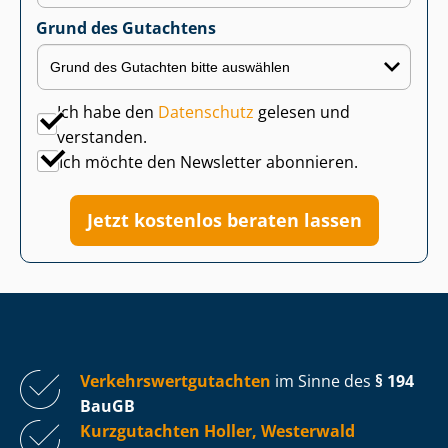
Grund des Gutachtens
Ich habe den
Datenschutz
gelesen und
verstanden.
Ich möchte den Newsletter abonnieren.
Jetzt kostenlos beraten lassen
Ver­kehrs­wert­gut­ach­ten
im Sinne des
§ 194
BauGB
Kurzgutachten Holler, Westerwald