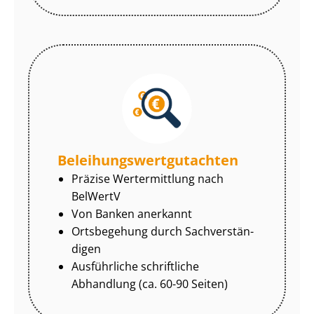
Be­lei­hungs­wert­gut­ach­ten
Präzise Wertermittlung nach
BelWertV
Von Banken anerkannt
Ortsbegehung durch Sach­ver­stän­
di­gen
Ausführliche schriftliche
Abhandlung (ca. 60-90 Seiten)