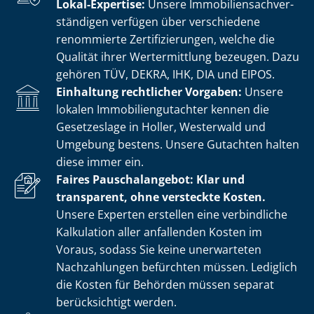
Lokal-Expertise:
Unsere Im­mo­bi­li­en­sach­ver­
stän­di­gen verfügen über verschiedene
renommierte Zer­ti­fi­zie­run­gen, welche die
Qualität ihrer Wertermittlung bezeugen. Dazu
gehören TÜV, DEKRA, IHK, DIA und EIPOS.
Einhaltung rechtlicher Vorgaben:
Unsere
lokalen Im­mo­bi­li­en­gut­ach­ter kennen die
Gesetzeslage in Holler, Westerwald und
Umgebung bestens. Unsere Gutachten halten
diese immer ein.
Faires Pauschalangebot: Klar und
transparent, ohne versteckte Kosten.
Unsere Experten erstellen eine verbindliche
Kalkulation aller anfallenden Kosten im
Voraus, sodass Sie keine unerwarteten
Nachzahlungen befürchten müssen. Lediglich
die Kosten für Behörden müssen separat
berücksichtigt werden.