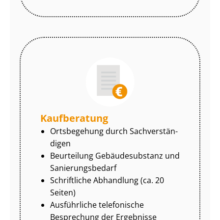
Kaufberatung
Ortsbegehung durch Sach­ver­stän­
di­gen
Beurteilung Gebäudesubstanz und
Sa­nie­rungs­be­darf
Schriftliche Abhandlung (ca. 20
Seiten)
Ausführliche telefonische
Besprechung der Ergebnisse