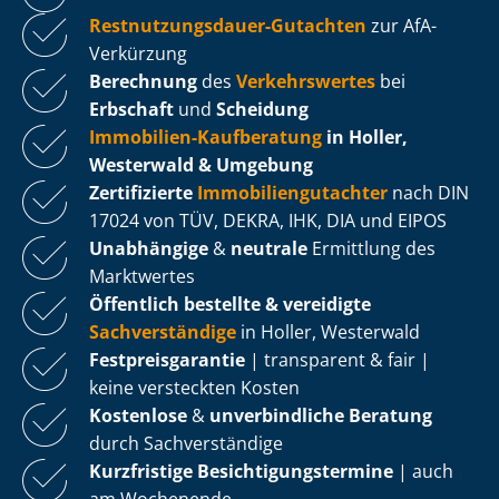
Rest­nut­zungs­dau­er-Gutachten
zur AfA-
Verkürzung
Berechnung
des
Verkehrswertes
bei
Erbschaft
und
Scheidung
Immobilien-Kaufberatung
in Holler,
Westerwald & Umgebung
Zertifizierte
Im­mo­bi­li­en­gut­ach­ter
nach DIN
17024 von TÜV, DEKRA, IHK, DIA und EIPOS
Unabhängige
&
neutrale
Ermittlung des
Marktwertes
Öffentlich bestellte & vereidigte
Sachverständige
in Holler, Westerwald
Fest­preis­ga­ran­tie
| transparent & fair |
keine versteckten Kosten
Kostenlose
&
unverbindliche Beratung
durch Sachverständige
Kurzfristige Be­sich­ti­gungs­ter­mi­ne
| auch
am Wochenende