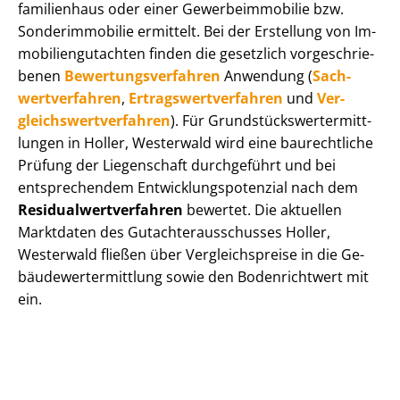
fa­mi­li­en­haus oder einer Ge­wer­be­im­mo­bi­lie bzw.
Sonderimmobilie ermittelt. Bei der Erstellung von Im­
mo­bi­li­en­gut­ach­ten finden die gesetzlich vor­ge­schrie­
be­nen
Be­wer­tungs­ver­fah­ren
Anwendung (
Sach­
wert­ver­fah­ren
,
Er­trags­wert­ver­fah­ren
und
Ver­
gleichs­wert­ver­fah­ren
). Für Grund­stücks­wert­ermitt­
lun­gen in Holler, Westerwald wird eine baurechtliche
Prüfung der Liegenschaft durchgeführt und bei
entsprechendem Ent­wick­lungs­po­ten­zi­al nach dem
Re­si­du­al­wert­ver­fah­ren
bewertet. Die aktuellen
Marktdaten des Gut­ach­ter­aus­schus­ses Holler,
Westerwald fließen über Ver­gleichs­prei­se in die Ge­
bäu­de­wert­ermitt­lung sowie den Bodenrichtwert mit
ein.