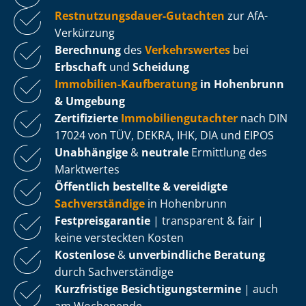
Rest­nut­zungs­dau­er-Gutachten
zur AfA-
Verkürzung
Berechnung
des
Verkehrswertes
bei
Erbschaft
und
Scheidung
Immobilien-Kaufberatung
in Hohenbrunn
& Umgebung
Zertifizierte
Im­mo­bi­li­en­gut­ach­ter
nach DIN
17024 von TÜV, DEKRA, IHK, DIA und EIPOS
Unabhängige
&
neutrale
Ermittlung des
Marktwertes
Öffentlich bestellte & vereidigte
Sachverständige
in Hohenbrunn
Fest­preis­ga­ran­tie
| transparent & fair |
keine versteckten Kosten
Kostenlose
&
unverbindliche Beratung
durch Sachverständige
Kurzfristige Be­sich­ti­gungs­ter­mi­ne
| auch
am Wochenende