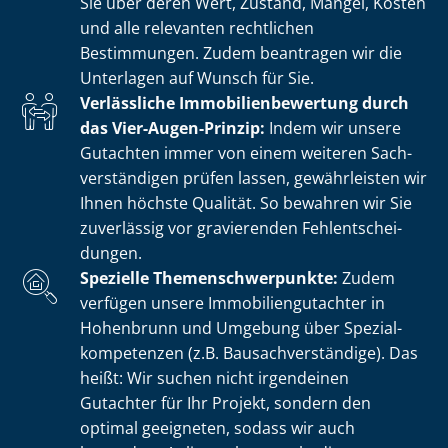
Sie über deren Wert, Zustand, Mängel, Kosten
und alle relevanten rechtlichen
Bestimmungen. Zudem beantragen wir die
Unterlagen auf Wunsch für Sie.
Verlässliche Im­mo­bi­li­en­be­wer­tung durch
das Vier-Augen-Prinzip:
Indem wir unsere
Gutachten immer von einem weiteren Sach­
ver­stän­di­gen prüfen lassen, gewährleisten wir
Ihnen höchste Qualität. So bewahren wir Sie
zuverlässig vor gravierenden Fehl­ent­schei­
dun­gen.
Spezielle The­men­schwer­punk­te:
Zudem
verfügen unsere Im­mo­bi­li­en­gut­ach­ter in
Hohenbrunn und Umgebung über Spe­zi­al­
kom­pe­ten­zen (z.B. Bau­sach­ver­stän­di­ge). Das
heißt: Wir suchen nicht irgendeinen
Gutachter für Ihr Projekt, sondern den
optimal geeigneten, sodass wir auch