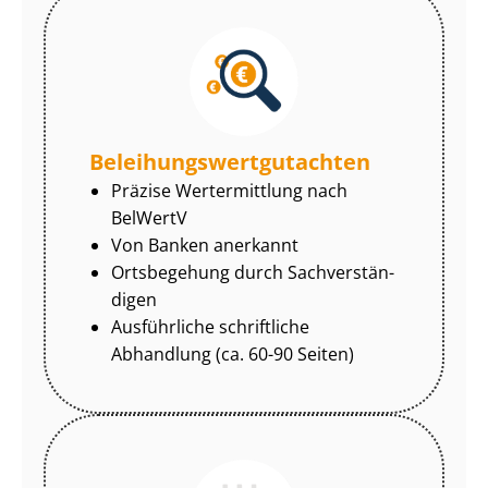
Be­lei­hungs­wert­gut­ach­ten
Präzise Wertermittlung nach
BelWertV
Von Banken anerkannt
Ortsbegehung durch Sach­ver­stän­
di­gen
Ausführliche schriftliche
Abhandlung (ca. 60-90 Seiten)