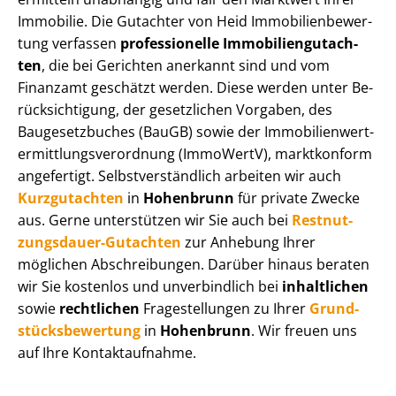
Immobilie. Die Gutachter von Heid Im­mo­bi­li­en­be­wer­
tung verfassen
professionelle Im­mo­bi­li­en­gut­ach­
ten
, die bei Gerichten anerkannt sind und vom
Finanzamt geschätzt werden. Diese werden unter Be­
rück­sich­ti­gung, der gesetzlichen Vorgaben, des
Baugesetzbuches (BauGB) sowie der Im­mo­bi­li­en­wert­
ermitt­lungs­ver­ord­nung (ImmoWertV), marktkonform
angefertigt. Selbst­ver­ständ­lich arbeiten wir auch
Kurzgutachten
in
Hohenbrunn
für private Zwecke
aus. Gerne unterstützen wir Sie auch bei
Rest­nut­
zungs­dau­er-Gutachten
zur Anhebung Ihrer
möglichen Abschreibungen. Darüber hinaus beraten
wir Sie kostenlos und unverbindlich bei
inhaltlichen
sowie
rechtlichen
Fragestellungen zu Ihrer
Grund­
stücks­be­wer­tung
in
Hohenbrunn
. Wir freuen uns
auf Ihre Kontaktaufnahme.