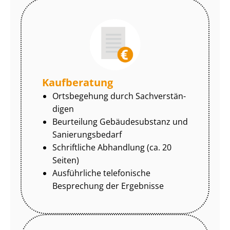
Kaufberatung
Ortsbegehung durch Sach­ver­stän­
di­gen
Beurteilung Gebäudesubstanz und
Sa­nie­rungs­be­darf
Schriftliche Abhandlung (ca. 20
Seiten)
Ausführliche telefonische
Besprechung der Ergebnisse