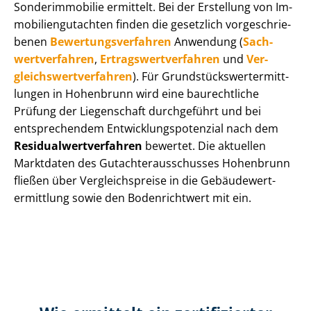
Sonderimmobilie ermittelt. Bei der Erstellung von Im­
mo­bi­li­en­gut­ach­ten finden die gesetzlich vor­ge­schrie­
be­nen
Be­wer­tungs­ver­fah­ren
Anwendung (
Sach­
wert­ver­fah­ren
,
Er­trags­wert­ver­fah­ren
und
Ver­
gleichs­wert­ver­fah­ren
). Für Grund­stücks­wert­ermitt­
lun­gen in Hohenbrunn wird eine baurechtliche
Prüfung der Liegenschaft durchgeführt und bei
entsprechendem Ent­wick­lungs­po­ten­zi­al nach dem
Re­si­du­al­wert­ver­fah­ren
bewertet. Die aktuellen
Marktdaten des Gut­ach­ter­aus­schus­ses Hohenbrunn
fließen über Ver­gleichs­prei­se in die Ge­bäu­de­wert­
ermitt­lung sowie den Bodenrichtwert mit ein.