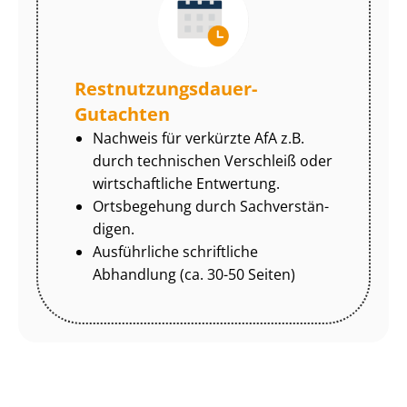
Rest­nut­zungs­dau­er-
Gutachten
Nachweis für verkürzte AfA z.B.
durch technischen Verschleiß oder
wirtschaftliche Entwertung.
Ortsbegehung durch Sach­ver­stän­
di­gen.
Ausführliche schriftliche
Abhandlung (ca. 30-50 Seiten)