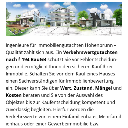
Ingenieure für Im­mo­bi­li­en­gut­ach­ten Hohenbrunn –
Qualität zahlt sich aus. Ein
Ver­kehrs­wert­gut­ach­ten
nach § 194 BauGB
schützt Sie vor Fehl­ent­schei­dun­
gen und ermöglicht Ihnen den sicheren Kauf Ihrer
Immobilie. Schalten Sie vor dem Kauf eines Hauses
einen Sach­ver­stän­di­gen für Im­mo­bi­li­en­be­wer­tung
ein. Dieser kann Sie über
Wert, Zustand, Mängel
und
Kosten
beraten und Sie von der Auswahl des
Objektes bis zur Kauf­ent­schei­dung kompetent und
zuverlässig begleiten. Hierfür werden die
Verkehrswerte von einem Einfamilienhaus, Mehr­fa­mi­l
i­en­haus oder einer Ge­wer­be­im­mo­bi­lie bzw.