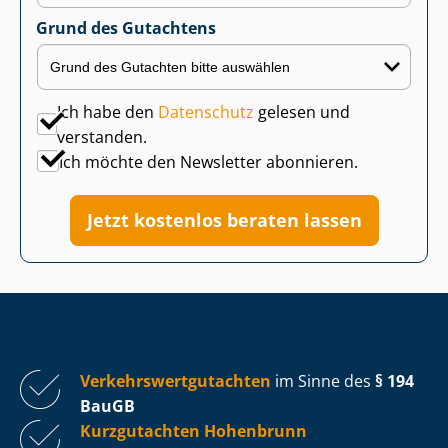
Grund des Gutachtens
Ich habe den
Datenschutz
gelesen und
verstanden.
Ich möchte den Newsletter abonnieren.
Jetzt kostenlos beraten lassen
Ver­kehrs­wert­gut­ach­ten
im Sinne des
§ 194
BauGB
Kurzgutachten Hohenbrunn