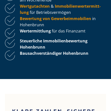
Wertgutachten
&
Im­mo­bi­li­en­wert­ermitt­
lung
für Be­triebs­ver­mö­gen
Bewertung von Ge­wer­be­im­mo­bi­li­en
in
Hohenbrunn
Wertermittlung
für das Finanzamt
Steuerliche Im­mo­bi­li­en­be­wer­tung
Hohenbrunn
Bau­sach­ver­stän­di­ger Hohenbrunn