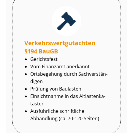
Ver­kehrs­wert­gut­ach­ten
§194 BauGB
Gerichtsfest
Vom Finanzamt anerkannt
Ortsbegehung durch Sach­ver­stän­
di­gen
Prüfung von Baulasten
Einsichtnahme in das Alt­las­ten­ka­
tas­ter
Ausführliche schriftliche
Abhandlung (ca. 70-120 Seiten)