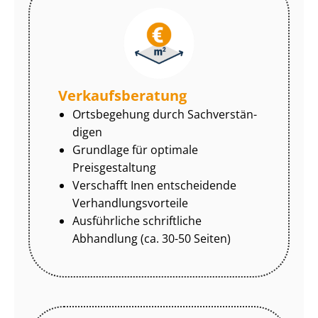
Ver­kaufs­be­ra­tung
Ortsbegehung durch Sach­ver­stän­
di­gen
Grundlage für optimale
Preisgestaltung
Verschafft Inen entscheidende
Ver­hand­lungs­vor­tei­le
Ausführliche schriftliche
Abhandlung (ca. 30-50 Seiten)