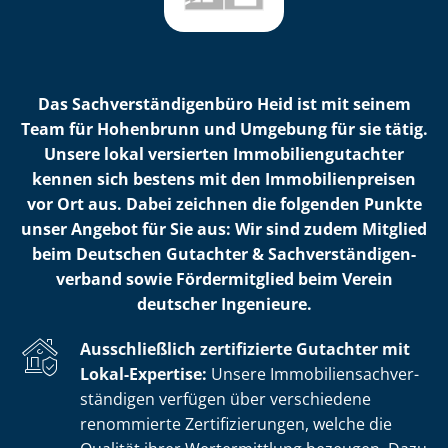
Das Sach­ver­stän­di­gen­bü­ro Heid ist mit seinem
Team für Hohenbrunn und Umgebung für sie tätig.
Unsere lokal versierten Im­mo­bi­li­en­gut­ach­ter
kennen sich bestens mit den Im­mo­bi­li­en­prei­sen
vor Ort aus. Dabei zeichnen die folgenden Punkte
unser Angebot für Sie aus: Wir sind zudem Mitglied
beim Deutschen Gutachter & Sach­ver­stän­di­gen­
ver­band sowie Fördermitglied beim Verein
deutscher Ingenieure.
Ausschließlich zertifizierte Gutachter mit
Lokal-Expertise:
Unsere Im­mo­bi­li­en­sach­ver­
stän­di­gen verfügen über verschiedene
renommierte Zer­ti­fi­zie­run­gen, welche die