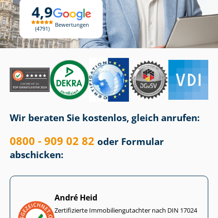
4,9
Bewertungen
4791
Wir beraten Sie kostenlos, gleich anrufen:
0800 - 909 02 82
oder Formular
abschicken:
André Heid
Zertifizierte Im­mo­bi­li­en­gut­ach­ter nach DIN 17024