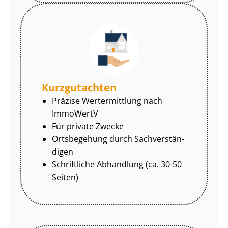
Kurzgutachten
Präzise Wertermittlung nach
ImmoWertV
Für private Zwecke
Ortsbegehung durch Sach­ver­stän­
di­gen
Schriftliche Abhandlung (ca. 30-50
Seiten)