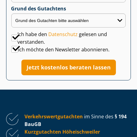
Grund des Gutachtens
Ich habe den
Datenschutz
gelesen und
verstanden.
Ich möchte den Newsletter abonnieren.
Jetzt kostenlos beraten lassen
Ver­kehrs­wert­gut­ach­ten
im Sinne des
§ 194
BauGB
Kurzgutachten Höheischweiler