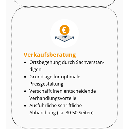
Ver­kaufs­be­ra­tung
Ortsbegehung durch Sach­ver­stän­
di­gen
Grundlage für optimale
Preisgestaltung
Verschafft Inen entscheidende
Ver­hand­lungs­vor­tei­le
Ausführliche schriftliche
Abhandlung (ca. 30-50 Seiten)