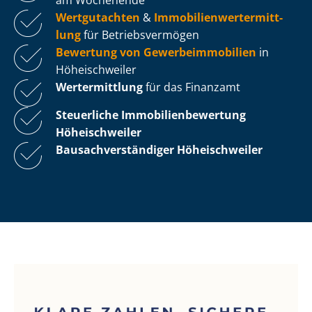
Wertgutachten
&
Im­mo­bi­li­en­wert­ermitt­
lung
für Be­triebs­ver­mö­gen
Bewertung von Ge­wer­be­im­mo­bi­li­en
in
Höheischweiler
Wertermittlung
für das Finanzamt
Steuerliche Im­mo­bi­li­en­be­wer­tung
Höheischweiler
Bau­sach­ver­stän­di­ger Höheischweiler