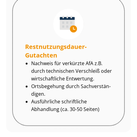
Rest­nut­zungs­dau­er-
Gutachten
Nachweis für verkürzte AfA z.B.
durch technischen Verschleiß oder
wirtschaftliche Entwertung.
Ortsbegehung durch Sach­ver­stän­
di­gen.
Ausführliche schriftliche
Abhandlung (ca. 30-50 Seiten)