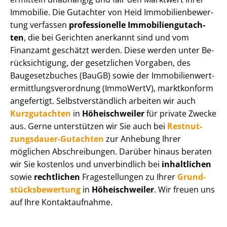
Immobilie. Die Gutachter von Heid Im­mo­bi­li­en­be­wer­
tung verfassen
professionelle Im­mo­bi­li­en­gut­ach­
ten
, die bei Gerichten anerkannt sind und vom
Finanzamt geschätzt werden. Diese werden unter Be­
rück­sich­ti­gung, der gesetzlichen Vorgaben, des
Baugesetzbuches (BauGB) sowie der Im­mo­bi­li­en­wert­
ermitt­lungs­ver­ord­nung (ImmoWertV), marktkonform
angefertigt. Selbst­ver­ständ­lich arbeiten wir auch
Kurzgutachten
in
Höheischweiler
für private Zwecke
aus. Gerne unterstützen wir Sie auch bei
Rest­nut­
zungs­dau­er-Gutachten
zur Anhebung Ihrer
möglichen Abschreibungen. Darüber hinaus beraten
wir Sie kostenlos und unverbindlich bei
inhaltlichen
sowie
rechtlichen
Fragestellungen zu Ihrer
Grund­
stücks­be­wer­tung
in
Höheischweiler
. Wir freuen uns
auf Ihre Kontaktaufnahme.