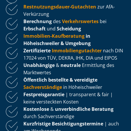
Rest­nut­zungs­dau­er-Gutachten
zur AfA-
Verkürzung
Berechnung
des
Verkehrswertes
bei
Erbschaft
und
Scheidung
Immobilien-Kaufberatung
in
Höheischweiler & Umgebung
Zertifizierte
Im­mo­bi­li­en­gut­ach­ter
nach DIN
17024 von TÜV, DEKRA, IHK, DIA und EIPOS
Unabhängige
&
neutrale
Ermittlung des
Marktwertes
Öffentlich bestellte & vereidigte
Sachverständige
in Höheischweiler
Fest­preis­ga­ran­tie
| transparent & fair |
keine versteckten Kosten
Kostenlose
&
unverbindliche Beratung
durch Sachverständige
Kurzfristige Be­sich­ti­gungs­ter­mi­ne
| auch
am Wochenende