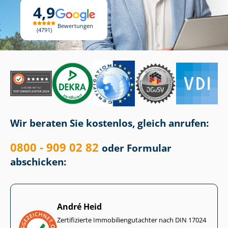
4,9
Bewertungen
4791
Wir beraten Sie kostenlos, gleich anrufen:
0800 - 909 02 82
oder Formular
abschicken:
André Heid
Zertifizierte Im­mo­bi­li­en­gut­ach­ter nach DIN 17024