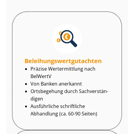
Be­lei­hungs­wert­gut­ach­ten
Präzise Wertermittlung nach
BelWertV
Von Banken anerkannt
Ortsbegehung durch Sach­ver­stän­
di­gen
Ausführliche schriftliche
Abhandlung (ca. 60-90 Seiten)