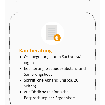
Kaufberatung
Ortsbegehung durch Sach­ver­stän­
di­gen
Beurteilung Gebäudesubstanz und
Sa­nie­rungs­be­darf
Schriftliche Abhandlung (ca. 20
Seiten)
Ausführliche telefonische
Besprechung der Ergebnisse