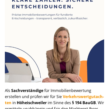
Als
Sachverständige
für Im­mo­bi­li­en­be­wer­tung
erstellen und prüfen wir für Sie
Ver­kehrs­wert­gut­ach­
ten
in
Höheischweiler
im Sinne des
§ 194 BauGB
. Wir
ermitteln unabhängig und fair den Marktwert Ihrer