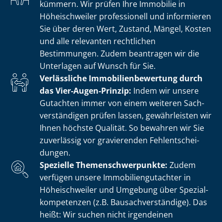
kümmern. Wir prüfen Ihre Immobilie in
Höheischweiler professionell und informieren
Sie über deren Wert, Zustand, Mängel, Kosten
und alle relevanten rechtlichen
Bestimmungen. Zudem beantragen wir die
Unterlagen auf Wunsch für Sie.
Verlässliche Im­mo­bi­li­en­be­wer­tung durch
das Vier-Augen-Prinzip:
Indem wir unsere
Gutachten immer von einem weiteren Sach­
ver­stän­di­gen prüfen lassen, gewährleisten wir
Ihnen höchste Qualität. So bewahren wir Sie
zuverlässig vor gravierenden Fehl­ent­schei­
dun­gen.
Spezielle The­men­schwer­punk­te:
Zudem
verfügen unsere Im­mo­bi­li­en­gut­ach­ter in
Höheischweiler und Umgebung über Spe­zi­al­
kom­pe­ten­zen (z.B. Bau­sach­ver­stän­di­ge). Das
heißt: Wir suchen nicht irgendeinen