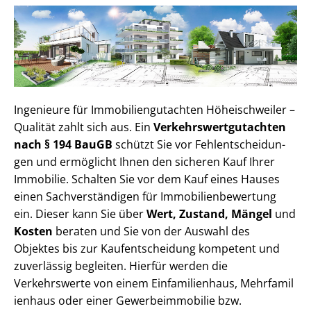
Ingenieure für Im­mo­bi­li­en­gut­ach­ten Höheischweiler –
Qualität zahlt sich aus. Ein
Ver­kehrs­wert­gut­ach­ten
nach § 194 BauGB
schützt Sie vor Fehl­ent­schei­dun­
gen und ermöglicht Ihnen den sicheren Kauf Ihrer
Immobilie. Schalten Sie vor dem Kauf eines Hauses
einen Sach­ver­stän­di­gen für Im­mo­bi­li­en­be­wer­tung
ein. Dieser kann Sie über
Wert, Zustand, Mängel
und
Kosten
beraten und Sie von der Auswahl des
Objektes bis zur Kauf­ent­schei­dung kompetent und
zuverlässig begleiten. Hierfür werden die
Verkehrswerte von einem Einfamilienhaus, Mehr­fa­mi­l
i­en­haus oder einer Ge­wer­be­im­mo­bi­lie bzw.