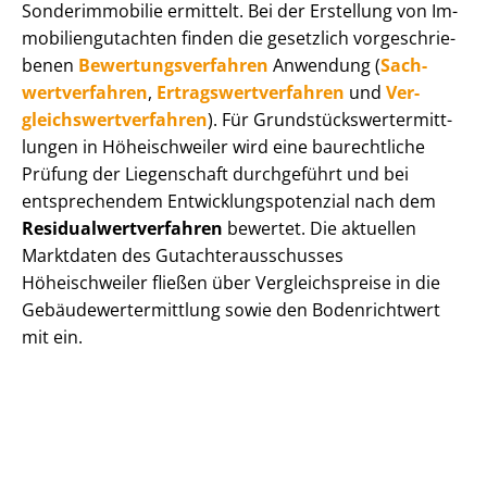
Sonderimmobilie ermittelt. Bei der Erstellung von Im­
mo­bi­li­en­gut­ach­ten finden die gesetzlich vor­ge­schrie­
be­nen
Be­wer­tungs­ver­fah­ren
Anwendung (
Sach­
wert­ver­fah­ren
,
Er­trags­wert­ver­fah­ren
und
Ver­
gleichs­wert­ver­fah­ren
). Für Grund­stücks­wert­ermitt­
lun­gen in Höheischweiler wird eine baurechtliche
Prüfung der Liegenschaft durchgeführt und bei
entsprechendem Ent­wick­lungs­po­ten­zi­al nach dem
Re­si­du­al­wert­ver­fah­ren
bewertet. Die aktuellen
Marktdaten des Gut­ach­ter­aus­schus­ses
Höheischweiler fließen über Ver­gleichs­prei­se in die
Ge­bäu­de­wert­ermitt­lung sowie den Bodenrichtwert
mit ein.