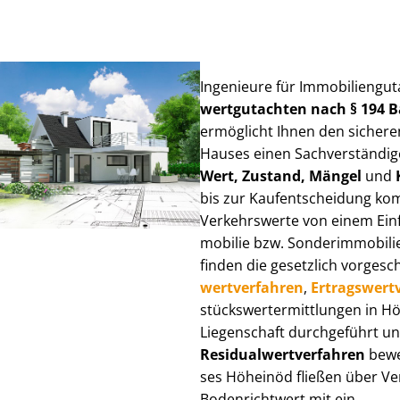
Ingenieure für Im­mo­bi­li­en­g
wert­gut­ach­ten nach § 194
ermöglicht Ihnen den sicheren
Hauses einen Sach­ver­stän­di­ge
Wert, Zustand, Mängel
und
bis zur Kauf­ent­schei­dung k
Verkehrswerte von einem Einfam
mo­bi­lie bzw. Sonderimmobilie e
finden die gesetzlich vor­ge­sc
wert­ver­fah­ren
,
Er­trags­wert­
stücks­wert­ermitt­lun­gen in
Liegenschaft durchgeführt und
Re­si­du­al­wert­ver­fah­ren
bewer
ses Höheinöd fließen über Ver­g
Bodenrichtwert mit ein.