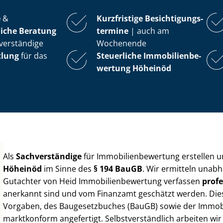
e
&
Kurzfristige Be­sich­ti­gungs­
iche Beratung
ter­mi­ne
| auch am
verständige
Wochenende
tlung
für das
Steuerliche Im­mo­bi­li­en­be­
wer­tung
Höheinöd
Als
Sachverständige
für Im­mo­bi­li­en­be­wer­tung erstellen
Höheinöd
im Sinne des
§ 194 BauGB
. Wir ermitteln unabh
Gutachter von Heid Im­mo­bi­li­en­be­wer­tung verfassen
profe
anerkannt sind und vom Finanzamt geschätzt werden. Diese 
Vorgaben, des Baugesetzbuches (BauGB) sowie der Im­mo­bi­l
marktkonform angefertigt. Selbst­ver­ständ­lich arbeiten wi