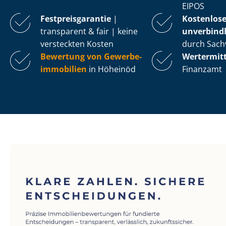
EIPOS
Fest­preis­ga­ran­tie
|
Kostenlos
transparent & fair | keine
unverbindl
versteckten Kosten
durch Sach
Bewertung von Ge­wer­be­
Wertermit
im­mo­bi­li­en
in Höheinöd
Finanzamt