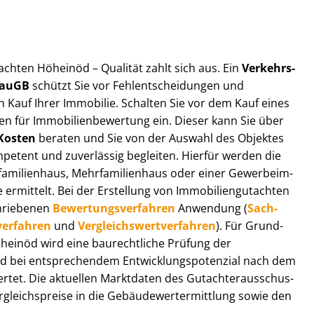
ut­ach­ten Höheinöd – Qualität zahlt sich aus. Ein
Ver­kehrs­
 BauGB
schützt Sie vor Fehl­ent­schei­dun­gen und
 Kauf Ihrer Immobilie. Schalten Sie vor dem Kauf eines
n für Im­mo­bi­li­en­be­wer­tung ein. Dieser kann Sie über
Kosten
beraten und Sie von der Auswahl des Objektes
ompetent und zuverlässig begleiten. Hierfür werden die
ilienhaus, Mehr­fa­mi­li­en­haus oder einer Ge­wer­be­im­
rmittelt. Bei der Erstellung von Im­mo­bi­li­en­gut­ach­ten
hrie­be­nen
Be­wer­tungs­ver­fah­ren
Anwendung (
Sach­
ver­fah­ren
und
Ver­gleichs­wert­ver­fah­ren
). Für Grund­
 Höheinöd wird eine baurechtliche Prüfung der
 bei entsprechendem Ent­wick­lungs­po­ten­zi­al nach dem
tet. Die aktuellen Marktdaten des Gut­ach­ter­aus­schus­
leichs­prei­se in die Ge­bäu­de­wert­ermitt­lung sowie den