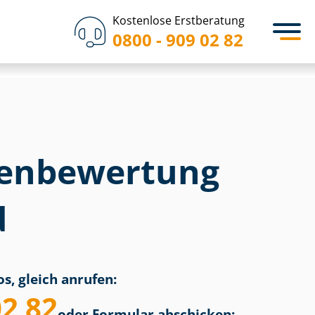
Kostenlose Erstberatung
0800 - 909 02 82
en­bewertung
d
s, gleich anrufen:
02 82
oder Formular abschicken: