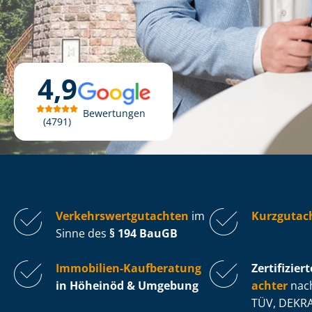
4,9
Bewertungen
4791
Ver­kehrs­wert­gut­ach­ten
im
Kurzgutac
Sinne des
§ 194 BauGB
Immobilien-Kaufberatung
Zertifiziert
in Höheinöd & Umgebung
ach­ter
nach
TÜV, DEKRA