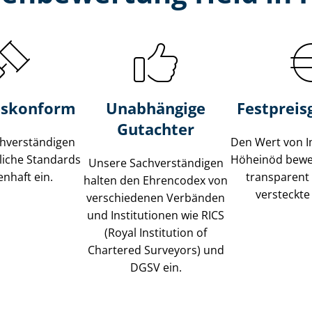
s­konform
Unabhängige
Festpreis​
Gutachter
­ver­stän­di­gen
Den Wert von I
liche Standards
Höheinöd bewer
Unsere Sach­ver­stän­di­gen
nhaft ein.
transparent
halten den Ehrencodex von
versteckte
verschiedenen Verbänden
und Institutionen wie RICS
(Royal Institution of
Chartered Surveyors) und
DGSV ein.