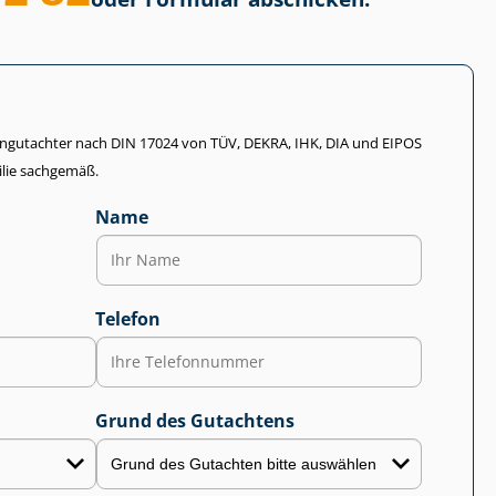
li­en­gut­ach­ter nach DIN 17024 von TÜV, DEKRA, IHK, DIA und EIPOS
lie sachgemäß.
Name
Telefon
Grund des Gutachtens