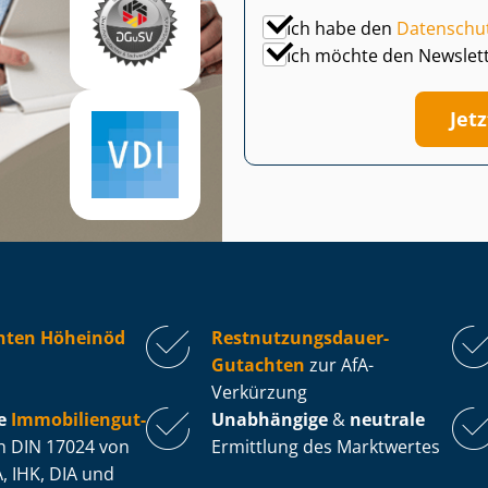
Ich habe den
Datenschu
Ich möchte den Newslet
Jet
hten Höheinöd
Rest­nut­zungs­dau­er-
Gutachten
zur AfA-
Verkürzung
e
Im­mo­bi­li­en­gut­
Unabhängige
&
neutrale
 DIN 17024 von
Ermittlung des Marktwertes
, IHK, DIA und