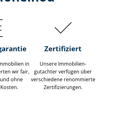
garantie
Zertifiziert
mmobilien in
Unsere Immobilien­
ten wir fair,
gutachter verfügen über
 und ohne
verschiedene renommierte
 Kosten.
Zer­ti­fi­zie­run­gen.