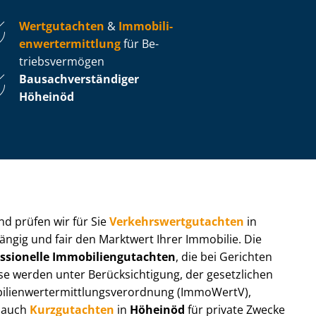
Wertgutachten
&
Im­mo­bi­li­
en­wert­ermitt­lung
für Be­
triebs­ver­mö­gen
Bau­sach­ver­stän­di­ger
Höheinöd
 und prüfen wir für Sie
Ver­kehrs­wert­gut­ach­ten
in
ängig und fair den Marktwert Ihrer Immobilie. Die
ssionelle Im­mo­bi­li­en­gut­ach­ten
, die bei Gerichten
werden unter Be­rück­sich­ti­gung, der gesetzlichen
i­en­wert­ermitt­lungs­ver­ord­nung (ImmoWertV),
r auch
Kurzgutachten
in
Höheinöd
für private Zwecke