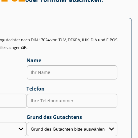
li­en­gut­ach­ter nach DIN 17024 von TÜV, DEKRA, IHK, DIA und EIPOS
lie sachgemäß.
Name
Telefon
Grund des Gutachtens