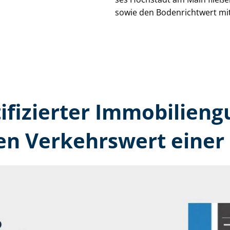
sowie den Bodenrichtwert mit
tifizierter Immobilien­
n Verkehrswert einer