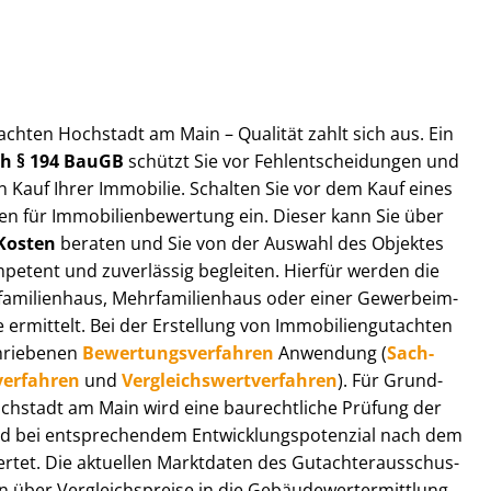
ut­ach­ten Hochstadt am Main – Qualität zahlt sich aus. Ein
ach § 194 BauGB
schützt Sie vor Fehl­ent­schei­dun­gen und
 Kauf Ihrer Immobilie. Schalten Sie vor dem Kauf eines
n für Im­mo­bi­li­en­be­wer­tung ein. Dieser kann Sie über
Kosten
beraten und Sie von der Auswahl des Objektes
ompetent und zuverlässig begleiten. Hierfür werden die
ilienhaus, Mehr­fa­mi­li­en­haus oder einer Ge­wer­be­im­
rmittelt. Bei der Erstellung von Im­mo­bi­li­en­gut­ach­ten
hrie­be­nen
Be­wer­tungs­ver­fah­ren
Anwendung (
Sach­
ver­fah­ren
und
Ver­gleichs­wert­ver­fah­ren
). Für Grund­
 Hochstadt am Main wird eine baurechtliche Prüfung der
 bei entsprechendem Ent­wick­lungs­po­ten­zi­al nach dem
tet. Die aktuellen Marktdaten des Gut­ach­ter­aus­schus­
ber Ver­gleichs­prei­se in die Ge­bäu­de­wert­ermitt­lung