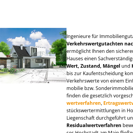
Ingenieure für Im­mo­bi­li­en­g
Ver­kehrs­wert­gut­ach­ten n
ermöglicht Ihnen den sicheren
Hauses einen Sach­ver­stän­di­ge
Wert, Zustand, Mängel
und
bis zur Kauf­ent­schei­dung k
Verkehrswerte von einem Einfam
mo­bi­lie bzw. Sonderimmobilie e
finden die gesetzlich vor­ge­sc
wert­ver­fah­ren
,
Er­trags­wert­
stücks­wert­ermitt­lun­gen in
Liegenschaft durchgeführt und
Re­si­du­al­wert­ver­fah­ren
bewer
ses Hochstadt am Main fließen ü