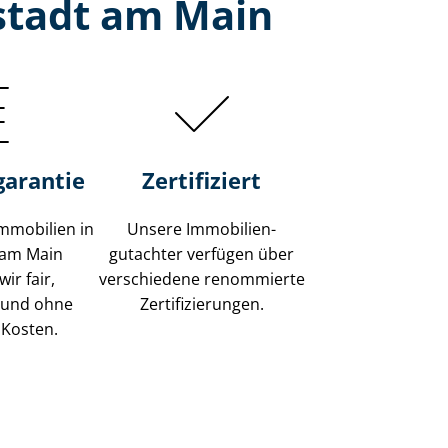
stadt am Main
garantie
Zertifiziert
mmobilien in
Unsere Immobilien­
 am Main
gutachter verfügen über
ir fair,
verschiedene renommierte
 und ohne
Zer­ti­fi­zie­run­gen.
 Kosten.