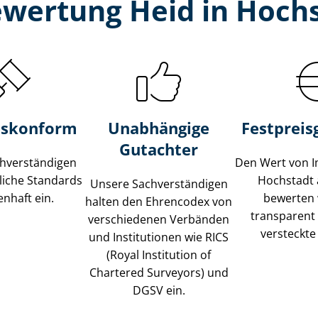
ewertung Heid in Hoch
s­konform
Unabhängige
Festpreis​
Gutachter
­ver­stän­di­gen
Den Wert von I
liche Standards
Hochstadt
Unsere Sach­ver­stän­di­gen
nhaft ein.
bewerten w
halten den Ehrencodex von
transparent
verschiedenen Verbänden
versteckte
und Institutionen wie RICS
(Royal Institution of
Chartered Surveyors) und
DGSV ein.