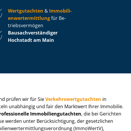
Wertgutachten
&
Im­mo­bi­li­
en­wert­ermitt­lung
für Be­
triebs­ver­mö­gen
Bau­sach­ver­stän­di­ger
Hochstadt am Main
 und prüfen wir für Sie
Ver­kehrs­wert­gut­ach­ten
in
tteln unabhängig und fair den Marktwert Ihrer Immobilie.
rofessionelle Im­mo­bi­li­en­gut­ach­ten
, die bei Gerichten
werden unter Be­rück­sich­ti­gung, der gesetzlichen
i­en­wert­ermitt­lungs­ver­ord­nung (ImmoWertV),