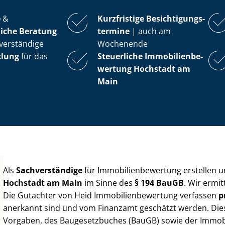
e
&
Kurzfristige Be­sich­ti­gungs­
iche Beratung
ter­mi­ne
| auch am
verständige
Wochenende
tlung
für das
Steuerliche Im­mo­bi­li­en­be­
wer­tung
Hochstadt am
Main
Als
Sachverständige
für Im­mo­bi­li­en­be­wer­tung erstellen
Hochstadt am Main
im Sinne des
§ 194 BauGB
. Wir ermi
Die Gutachter von Heid Im­mo­bi­li­en­be­wer­tung verfassen
p
anerkannt sind und vom Finanzamt geschätzt werden. Diese 
Vorgaben, des Baugesetzbuches (BauGB) sowie der Im­mo­bi­l