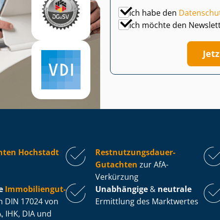
Ich habe den
Datenschu
Ich möchte den Newslet
Jet
hten Hochstadt
Rest­nut­zungs­dau­er-
Gutachten
zur AfA-
Verkürzung
e
Im­mo­bi­li­en­gut­
Unabhängige
&
neutrale
 DIN 17024 von
Ermittlung des Marktwertes
, IHK, DIA und