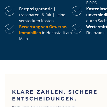
EIPOS
Fest­preis­ga­ran­tie
|
Kostenlos
transparent & fair | keine
unverbindl
versteckten Kosten
durch Sach
Bewertung von Ge­wer­be­
Wertermit
im­mo­bi­li­en
in Hochstadt am
Finanzamt
Main