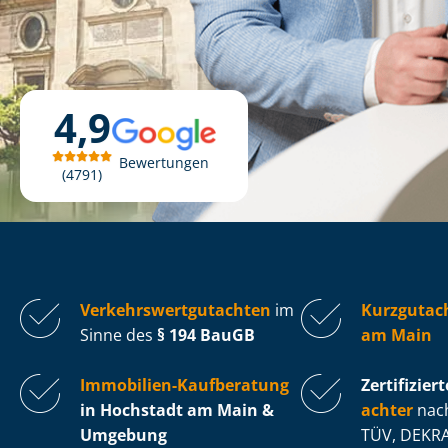
4,9
Bewertungen
4791
Ver­kehrs­wert­gut­ach­ten
im
Kurzgutac
Sinne des
§ 194 BauGB
am Main
Immobilien-Kaufberatung
Zertifiziert
in Hochstadt am Main &
ach­ter
nach
Umgebung
TÜV, DEKRA