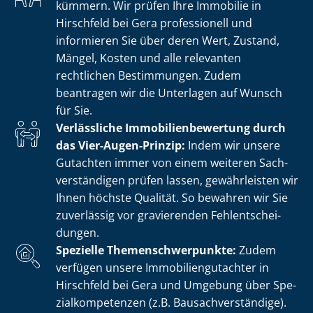
kümmern. Wir prüfen Ihre Immobilie in
Hirschfeld bei Gera professionell und
informieren Sie über deren Wert, Zustand,
Mängel, Kosten und alle relevanten
rechtlichen Bestimmungen. Zudem
beantragen wir die Unterlagen auf Wunsch
für Sie.
Verlässliche Im­mo­bi­li­en­be­wer­tung durch
das Vier-Augen-Prinzip:
Indem wir unsere
Gutachten immer von einem weiteren Sach­
ver­stän­di­gen prüfen lassen, gewährleisten wir
Ihnen höchste Qualität. So bewahren wir Sie
zuverlässig vor gravierenden Fehl­ent­schei­
dun­gen.
Spezielle The­men­schwer­punk­te:
Zudem
verfügen unsere Im­mo­bi­li­en­gut­ach­ter in
Hirschfeld bei Gera und Umgebung über Spe­
zi­al­kom­pe­ten­zen (z.B. Bau­sach­ver­stän­di­ge).