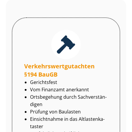
Ver­kehrs­wert­gut­ach­ten
§194 BauGB
Gerichtsfest
Vom Finanzamt anerkannt
Ortsbegehung durch Sach­ver­stän­
di­gen
Prüfung von Baulasten
Einsichtnahme in das Alt­las­ten­ka­
tas­ter