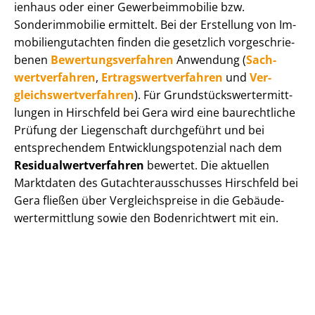
i­en­haus oder einer Ge­wer­be­im­mo­bi­lie bzw.
Sonderimmobilie ermittelt. Bei der Erstellung von Im­
mo­bi­li­en­gut­ach­ten finden die gesetzlich vor­ge­schrie­
be­nen
Be­wer­tungs­ver­fah­ren
Anwendung (
Sach­
wert­ver­fah­ren
,
Er­trags­wert­ver­fah­ren
und
Ver­
gleichs­wert­ver­fah­ren
). Für Grund­stücks­wert­ermitt­
lun­gen in Hirschfeld bei Gera wird eine baurechtliche
Prüfung der Liegenschaft durchgeführt und bei
entsprechendem Ent­wick­lungs­po­ten­zi­al nach dem
Re­si­du­al­wert­ver­fah­ren
bewertet. Die aktuellen
Marktdaten des Gut­ach­ter­aus­schus­ses Hirschfeld bei
Gera fließen über Ver­gleichs­prei­se in die Ge­bäu­de­
wert­ermitt­lung sowie den Bodenrichtwert mit ein.