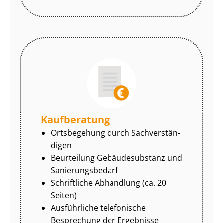
Kaufberatung
Ortsbegehung durch Sach­ver­stän­
di­gen
Beurteilung Gebäudesubstanz und
Sa­nie­rungs­be­darf
Schriftliche Abhandlung (ca. 20
Seiten)
Ausführliche telefonische
Besprechung der Ergebnisse