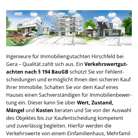
Ingenieure für Im­mo­bi­li­en­gut­ach­ten Hirschfeld bei
Gera – Qualität zahlt sich aus. Ein
Ver­kehrs­wert­gut­
ach­ten nach § 194 BauGB
schützt Sie vor Fehl­ent­
schei­dun­gen und ermöglicht Ihnen den sicheren Kauf
Ihrer Immobilie. Schalten Sie vor dem Kauf eines
Hauses einen Sach­ver­stän­di­gen für Im­mo­bi­li­en­be­wer­
tung ein. Dieser kann Sie über
Wert, Zustand,
Mängel
und
Kosten
beraten und Sie von der Auswahl
des Objektes bis zur Kauf­ent­schei­dung kompetent
und zuverlässig begleiten. Hierfür werden die
Verkehrswerte von einem Einfamilienhaus, Mehr­fa­mi­l