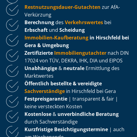
Rest­nut­zungs­dau­er-Gutachten
zur AfA-
Verkürzung
Berechnung
des
Verkehrswertes
bei
Erbschaft
und
Scheidung
Immobilien-Kaufberatung
in Hirschfeld bei
Gera & Umgebung
Zertifizierte
Im­mo­bi­li­en­gut­ach­ter
nach DIN
17024 von TÜV, DEKRA, IHK, DIA und EIPOS
Unabhängige
&
neutrale
Ermittlung des
Marktwertes
Öffentlich bestellte & vereidigte
Sachverständige
in Hirschfeld bei Gera
Fest­preis­ga­ran­tie
| transparent & fair |
keine versteckten Kosten
Kostenlose
&
unverbindliche Beratung
durch Sachverständige
Kurzfristige Be­sich­ti­gungs­ter­mi­ne
| auch
am Wochenende