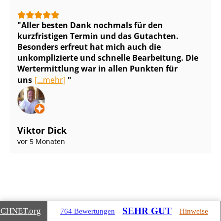
Aller besten Dank nochmals für den
kurzfristigen Termin und das Gutachten.
Besonders erfreut hat mich auch die
unkomplizierte und schnelle Bearbeitung. Die
Wertermittlung war in allen Punkten für
uns
[...mehr]
Viktor Dick
vor 5 Monaten
SEHR GUT
ICHNET
.org
764 Bewertungen
Hinweise
Gebäudearten, die wir für Sie