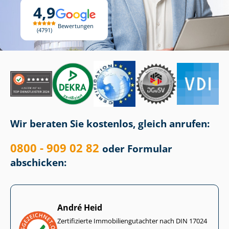
4,9
Bewertungen
4791
Wir beraten Sie kostenlos, gleich anrufen:
0800 - 909 02 82
oder Formular
abschicken:
André Heid
Zertifizierte Im­mo­bi­li­en­gut­ach­ter nach DIN 17024