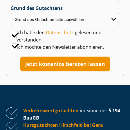
Grund des Gutachtens
Ich habe den
Datenschutz
gelesen und
verstanden.
Ich möchte den Newsletter abonnieren.
Jetzt kostenlos beraten lassen
Ver­kehrs­wert­gut­ach­ten
im Sinne des
§ 194
BauGB
Kurzgutachten Hirschfeld bei Gera