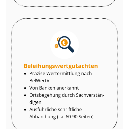
Be­lei­hungs­wert­gut­ach­ten
Präzise Wertermittlung nach
BelWertV
Von Banken anerkannt
Ortsbegehung durch Sach­ver­stän­
di­gen
Ausführliche schriftliche
Abhandlung (ca. 60-90 Seiten)