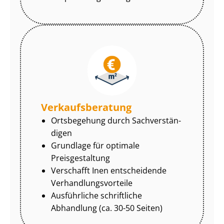
Ver­kaufs­be­ra­tung
Ortsbegehung durch Sach­ver­stän­
di­gen
Grundlage für optimale
Preisgestaltung
Verschafft Inen entscheidende
Ver­hand­lungs­vor­tei­le
Ausführliche schriftliche
Abhandlung (ca. 30-50 Seiten)