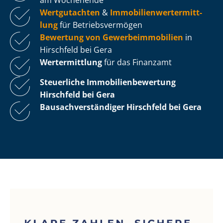
Wertgutachten
&
Im­mo­bi­li­en­wert­ermitt­
lung
für Be­triebs­ver­mö­gen
Bewertung von Ge­wer­be­im­mo­bi­li­en
in
Hirschfeld bei Gera
Wertermittlung
für das Finanzamt
Steuerliche Im­mo­bi­li­en­be­wer­tung
Hirschfeld bei Gera
Bau­sach­ver­stän­di­ger Hirschfeld bei Gera