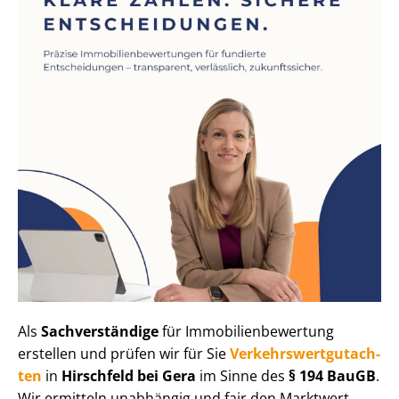
Als
Sachverständige
für Im­mo­bi­li­en­be­wer­tung
erstellen und prüfen wir für Sie
Ver­kehrs­wert­gut­ach­
ten
in
Hirschfeld bei Gera
im Sinne des
§ 194 BauGB
.
Wir ermitteln unabhängig und fair den Marktwert