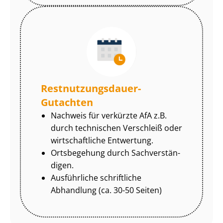
Rest­nut­zungs­dau­er-
Gutachten
Nachweis für verkürzte AfA z.B.
durch technischen Verschleiß oder
wirtschaftliche Entwertung.
Ortsbegehung durch Sach­ver­stän­
di­gen.
Ausführliche schriftliche
Abhandlung (ca. 30-50 Seiten)