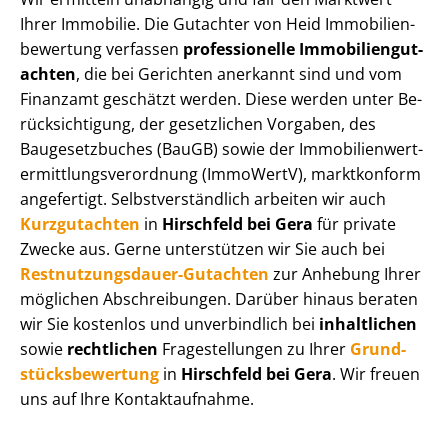
Ihrer Immobilie. Die Gutachter von Heid Im­mo­bi­li­en­
be­wer­tung verfassen
professionelle Im­mo­bi­li­en­gut­
ach­ten
, die bei Gerichten anerkannt sind und vom
Finanzamt geschätzt werden. Diese werden unter Be­
rück­sich­ti­gung, der gesetzlichen Vorgaben, des
Baugesetzbuches (BauGB) sowie der Im­mo­bi­li­en­wert­
ermitt­lungs­ver­ord­nung (ImmoWertV), marktkonform
angefertigt. Selbst­ver­ständ­lich arbeiten wir auch
Kurzgutachten
in
Hirschfeld bei Gera
für private
Zwecke aus. Gerne unterstützen wir Sie auch bei
Rest­nut­zungs­dau­er-Gutachten
zur Anhebung Ihrer
möglichen Abschreibungen. Darüber hinaus beraten
wir Sie kostenlos und unverbindlich bei
inhaltlichen
sowie
rechtlichen
Fragestellungen zu Ihrer
Grund­
stücks­be­wer­tung
in
Hirschfeld bei Gera
. Wir freuen
uns auf Ihre Kontaktaufnahme.