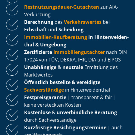
Rest­nut­zungs­dau­er-Gutachten
zur AfA-
Verkürzung
Berechnung
des
Verkehrswertes
bei
Erbschaft
und
Scheidung
Immobilien-Kaufberatung
in Hin­ter­wei­den­
thal & Umgebung
Zertifizierte
Im­mo­bi­li­en­gut­ach­ter
nach DIN
17024 von TÜV, DEKRA, IHK, DIA und EIPOS
Unabhängige
&
neutrale
Ermittlung des
Marktwertes
Öffentlich bestellte & vereidigte
Sachverständige
in Hin­ter­wei­den­thal
Fest­preis­ga­ran­tie
| transparent & fair |
keine versteckten Kosten
Kostenlose
&
unverbindliche Beratung
durch Sachverständige
Kurzfristige Be­sich­ti­gungs­ter­mi­ne
| auch
am Wochenende