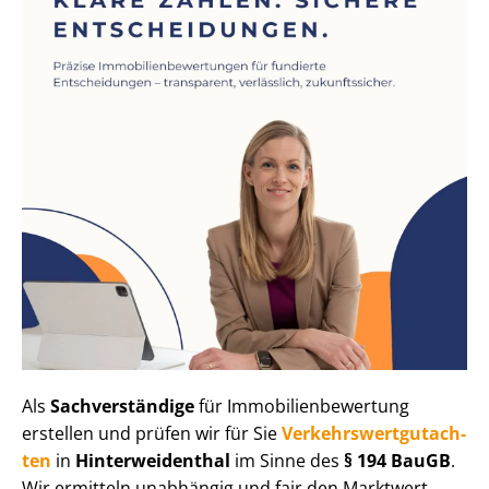
Als
Sachverständige
für Im­mo­bi­li­en­be­wer­tung
erstellen und prüfen wir für Sie
Ver­kehrs­wert­gut­ach­
ten
in
Hin­ter­wei­den­thal
im Sinne des
§ 194 BauGB
.
Wir ermitteln unabhängig und fair den Marktwert