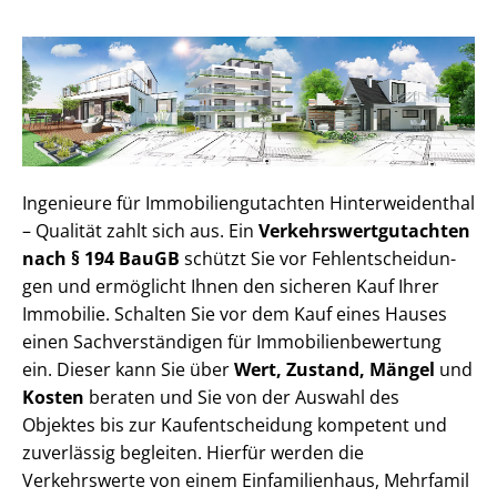
Ingenieure für Im­mo­bi­li­en­gut­ach­ten Hin­ter­wei­den­thal
– Qualität zahlt sich aus. Ein
Ver­kehrs­wert­gut­ach­ten
nach § 194 BauGB
schützt Sie vor Fehl­ent­schei­dun­
gen und ermöglicht Ihnen den sicheren Kauf Ihrer
Immobilie. Schalten Sie vor dem Kauf eines Hauses
einen Sach­ver­stän­di­gen für Im­mo­bi­li­en­be­wer­tung
ein. Dieser kann Sie über
Wert, Zustand, Mängel
und
Kosten
beraten und Sie von der Auswahl des
Objektes bis zur Kauf­ent­schei­dung kompetent und
zuverlässig begleiten. Hierfür werden die
Verkehrswerte von einem Einfamilienhaus, Mehr­fa­mi­l