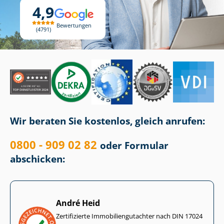
4,9
Bewertungen
4791
Wir beraten Sie kostenlos, gleich anrufen:
0800 - 909 02 82
oder Formular
abschicken:
André Heid
Zertifizierte Im­mo­bi­li­en­gut­ach­ter nach DIN 17024