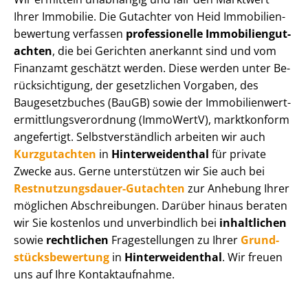
Ihrer Immobilie. Die Gutachter von Heid Im­mo­bi­li­en­
be­wer­tung verfassen
professionelle Im­mo­bi­li­en­gut­
ach­ten
, die bei Gerichten anerkannt sind und vom
Finanzamt geschätzt werden. Diese werden unter Be­
rück­sich­ti­gung, der gesetzlichen Vorgaben, des
Baugesetzbuches (BauGB) sowie der Im­mo­bi­li­en­wert­
ermitt­lungs­ver­ord­nung (ImmoWertV), marktkonform
angefertigt. Selbst­ver­ständ­lich arbeiten wir auch
Kurzgutachten
in
Hin­ter­wei­den­thal
für private
Zwecke aus. Gerne unterstützen wir Sie auch bei
Rest­nut­zungs­dau­er-Gutachten
zur Anhebung Ihrer
möglichen Abschreibungen. Darüber hinaus beraten
wir Sie kostenlos und unverbindlich bei
inhaltlichen
sowie
rechtlichen
Fragestellungen zu Ihrer
Grund­
stücks­be­wer­tung
in
Hin­ter­wei­den­thal
. Wir freuen
uns auf Ihre Kontaktaufnahme.