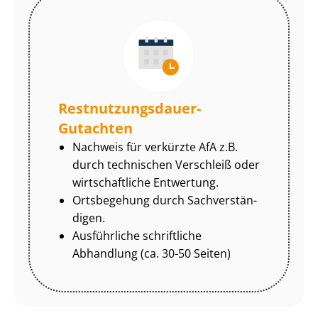
Rest­nut­zungs­dau­er-
Gutachten
Nachweis für verkürzte AfA z.B.
durch technischen Verschleiß oder
wirtschaftliche Entwertung.
Ortsbegehung durch Sach­ver­stän­
di­gen.
Ausführliche schriftliche
Abhandlung (ca. 30-50 Seiten)