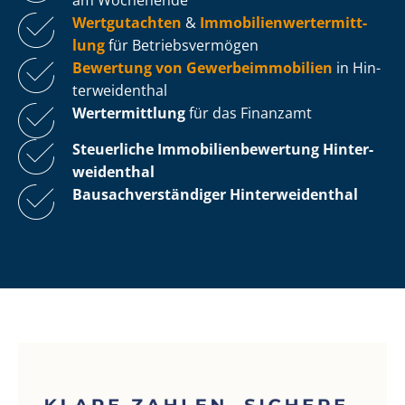
Wertgutachten
&
Im­mo­bi­li­en­wert­ermitt­
lung
für Be­triebs­ver­mö­gen
Bewertung von Ge­wer­be­im­mo­bi­li­en
in Hin­
ter­wei­den­thal
Wertermittlung
für das Finanzamt
Steuerliche Im­mo­bi­li­en­be­wer­tung
Hin­ter­
wei­den­thal
Bau­sach­ver­stän­di­ger Hin­ter­wei­den­thal