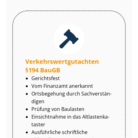
Ver­kehrs­wert­gut­ach­ten
§194 BauGB
Gerichtsfest
Vom Finanzamt anerkannt
Ortsbegehung durch Sach­ver­stän­
di­gen
Prüfung von Baulasten
Einsichtnahme in das Alt­las­ten­ka­
tas­ter
Ausführliche schriftliche