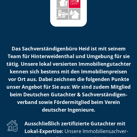
Das Sach­ver­stän­di­gen­bü­ro Heid ist mit seinem
Team für Hin­ter­wei­den­thal und Umgebung für sie
tätig. Unsere lokal versierten Im­mo­bi­li­en­gut­ach­ter
kennen sich bestens mit den Im­mo­bi­li­en­prei­sen
vor Ort aus. Dabei zeichnen die folgenden Punkte
unser Angebot für Sie aus: Wir sind zudem Mitglied
beim Deutschen Gutachter & Sach­ver­stän­di­gen­
ver­band sowie Fördermitglied beim Verein
deutscher Ingenieure.
Ausschließlich zertifizierte Gutachter mit
Lokal-Expertise:
Unsere Im­mo­bi­li­en­sach­ver­