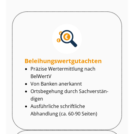
Be­lei­hungs­wert­gut­ach­ten
Präzise Wertermittlung nach
BelWertV
Von Banken anerkannt
Ortsbegehung durch Sach­ver­stän­
di­gen
Ausführliche schriftliche
Abhandlung (ca. 60-90 Seiten)