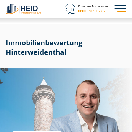
Kostenlose Erstberatung
0800 - 909 02 82
Immobilien­bewertung
Hin­ter­wei­den­thal