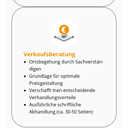
Ver­kaufs­be­ra­tung
Ortsbegehung durch Sach­ver­stän­
di­gen
Grundlage für optimale
Preisgestaltung
Verschafft Inen entscheidende
Ver­hand­lungs­vor­tei­le
Ausführliche schriftliche
Abhandlung (ca. 30-50 Seiten)