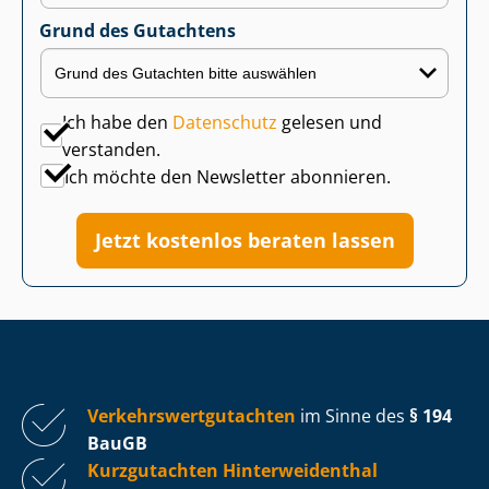
Grund des Gutachtens
Ich habe den
Datenschutz
gelesen und
verstanden.
Ich möchte den Newsletter abonnieren.
Jetzt kostenlos beraten lassen
Ver­kehrs­wert­gut­ach­ten
im Sinne des
§ 194
BauGB
Kurzgutachten Hin­ter­wei­den­thal