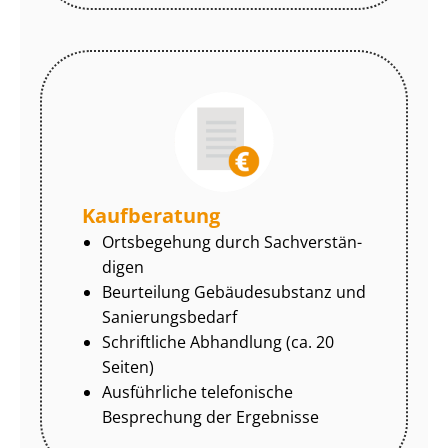
Kaufberatung
Ortsbegehung durch Sach­ver­stän­
di­gen
Beurteilung Gebäudesubstanz und
Sa­nie­rungs­be­darf
Schriftliche Abhandlung (ca. 20
Seiten)
Ausführliche telefonische
Besprechung der Ergebnisse