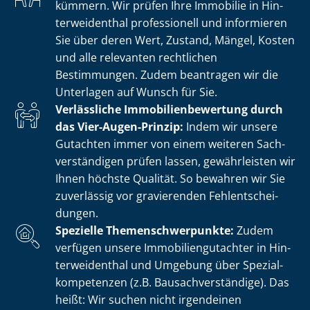
kümmern. Wir prüfen Ihre Immobilie in Hin­
ter­wei­den­thal professionell und informieren
Sie über deren Wert, Zustand, Mängel, Kosten
und alle relevanten rechtlichen
Bestimmungen. Zudem beantragen wir die
Unterlagen auf Wunsch für Sie.
Verlässliche Im­mo­bi­li­en­be­wer­tung durch
das Vier-Augen-Prinzip:
Indem wir unsere
Gutachten immer von einem weiteren Sach­
ver­stän­di­gen prüfen lassen, gewährleisten wir
Ihnen höchste Qualität. So bewahren wir Sie
zuverlässig vor gravierenden Fehl­ent­schei­
dun­gen.
Spezielle The­men­schwer­punk­te:
Zudem
verfügen unsere Im­mo­bi­li­en­gut­ach­ter in Hin­
ter­wei­den­thal und Umgebung über Spe­zi­al­
kom­pe­ten­zen (z.B. Bau­sach­ver­stän­di­ge). Das
heißt: Wir suchen nicht irgendeinen