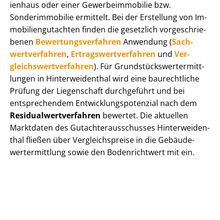
i­en­haus oder einer Ge­wer­be­im­mo­bi­lie bzw.
Sonderimmobilie ermittelt. Bei der Erstellung von Im­
mo­bi­li­en­gut­ach­ten finden die gesetzlich vor­ge­schrie­
be­nen
Be­wer­tungs­ver­fah­ren
Anwendung (
Sach­
wert­ver­fah­ren
,
Er­trags­wert­ver­fah­ren
und
Ver­
gleichs­wert­ver­fah­ren
). Für Grund­stücks­wert­ermitt­
lun­gen in Hin­ter­wei­den­thal wird eine baurechtliche
Prüfung der Liegenschaft durchgeführt und bei
entsprechendem Ent­wick­lungs­po­ten­zi­al nach dem
Re­si­du­al­wert­ver­fah­ren
bewertet. Die aktuellen
Marktdaten des Gut­ach­ter­aus­schus­ses Hin­ter­wei­den­
thal fließen über Ver­gleichs­prei­se in die Ge­bäu­de­
wert­ermitt­lung sowie den Bodenrichtwert mit ein.