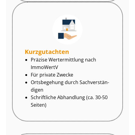
Kurzgutachten
Präzise Wertermittlung nach
ImmoWertV
Für private Zwecke
Ortsbegehung durch Sach­ver­stän­
di­gen
Schriftliche Abhandlung (ca. 30-50
Seiten)