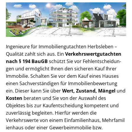
Ingenieure für Im­mo­bi­li­en­gut­ach­ten Herbsleben –
Qualität zahlt sich aus. Ein
Ver­kehrs­wert­gut­ach­ten
nach § 194 BauGB
schützt Sie vor Fehl­ent­schei­dun­
gen und ermöglicht Ihnen den sicheren Kauf Ihrer
Immobilie. Schalten Sie vor dem Kauf eines Hauses
einen Sach­ver­stän­di­gen für Im­mo­bi­li­en­be­wer­tung
ein. Dieser kann Sie über
Wert, Zustand, Mängel
und
Kosten
beraten und Sie von der Auswahl des
Objektes bis zur Kauf­ent­schei­dung kompetent und
zuverlässig begleiten. Hierfür werden die
Verkehrswerte von einem Einfamilienhaus, Mehr­fa­mi­l
i­en­haus oder einer Ge­wer­be­im­mo­bi­lie bzw.