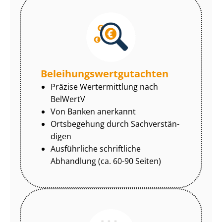
Be­lei­hungs­wert­gut­ach­ten
Präzise Wertermittlung nach
BelWertV
Von Banken anerkannt
Ortsbegehung durch Sach­ver­stän­
di­gen
Ausführliche schriftliche
Abhandlung (ca. 60-90 Seiten)