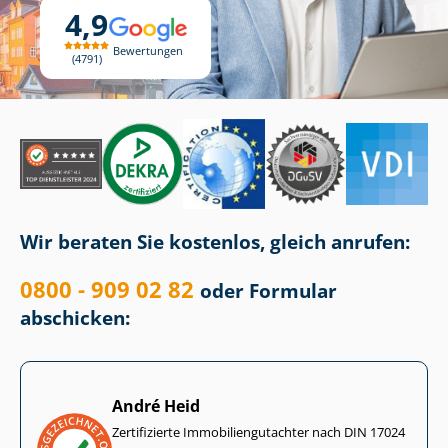
4,9
Bewertungen
4791
Wir beraten Sie kostenlos, gleich anrufen:
0800 - 909 02 82
oder Formular
abschicken:
André Heid
Zertifizierte Im­mo­bi­li­en­gut­ach­ter nach DIN 17024