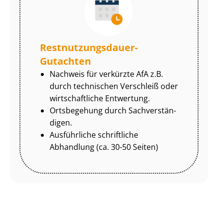
Rest­nut­zungs­dau­er-
Gutachten
Nachweis für verkürzte AfA z.B.
durch technischen Verschleiß oder
wirtschaftliche Entwertung.
Ortsbegehung durch Sach­ver­stän­
di­gen.
Ausführliche schriftliche
Abhandlung (ca. 30-50 Seiten)