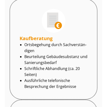
Kaufberatung
Ortsbegehung durch Sach­ver­stän­
di­gen
Beurteilung Gebäudesubstanz und
Sa­nie­rungs­be­darf
Schriftliche Abhandlung (ca. 20
Seiten)
Ausführliche telefonische
Besprechung der Ergebnisse