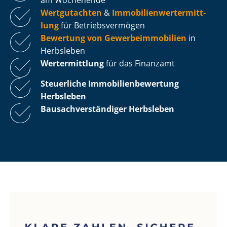
Wertgutachten
&
Im­mo­bi­li­en­wert­ermitt­
lung
für Be­triebs­ver­mö­gen
Bewertung von Ge­wer­be­im­mo­bi­li­en
in
Herbsleben
Wertermittlung
für das Finanzamt
Steuerliche Im­mo­bi­li­en­be­wer­tung
Herbsleben
Bau­sach­ver­stän­di­ger Herbsleben