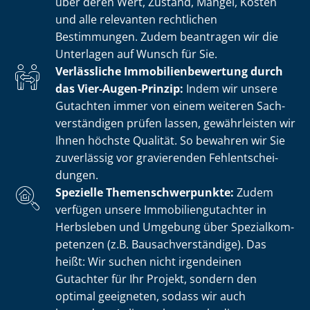
über deren Wert, Zustand, Mängel, Kosten
und alle relevanten rechtlichen
Bestimmungen. Zudem beantragen wir die
Unterlagen auf Wunsch für Sie.
Verlässliche Im­mo­bi­li­en­be­wer­tung durch
das Vier-Augen-Prinzip:
Indem wir unsere
Gutachten immer von einem weiteren Sach­
ver­stän­di­gen prüfen lassen, gewährleisten wir
Ihnen höchste Qualität. So bewahren wir Sie
zuverlässig vor gravierenden Fehl­ent­schei­
dun­gen.
Spezielle The­men­schwer­punk­te:
Zudem
verfügen unsere Im­mo­bi­li­en­gut­ach­ter in
Herbsleben und Umgebung über Spe­zi­al­kom­
pe­ten­zen (z.B. Bau­sach­ver­stän­di­ge). Das
heißt: Wir suchen nicht irgendeinen
Gutachter für Ihr Projekt, sondern den
optimal geeigneten, sodass wir auch