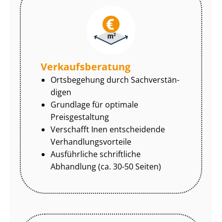
Ver­kaufs­be­ra­tung
Ortsbegehung durch Sach­ver­stän­
di­gen
Grundlage für optimale
Preisgestaltung
Verschafft Inen entscheidende
Ver­hand­lungs­vor­tei­le
Ausführliche schriftliche
Abhandlung (ca. 30-50 Seiten)