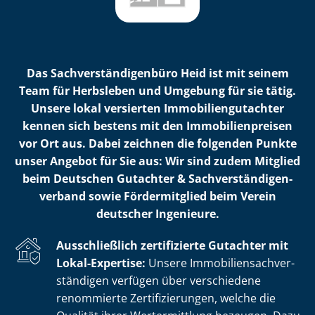
Das Sach­ver­stän­di­gen­bü­ro Heid ist mit seinem
Team für Herbsleben und Umgebung für sie tätig.
Unsere lokal versierten Im­mo­bi­li­en­gut­ach­ter
kennen sich bestens mit den Im­mo­bi­li­en­prei­sen
vor Ort aus. Dabei zeichnen die folgenden Punkte
unser Angebot für Sie aus: Wir sind zudem Mitglied
beim Deutschen Gutachter & Sach­ver­stän­di­gen­
ver­band sowie Fördermitglied beim Verein
deutscher Ingenieure.
Ausschließlich zertifizierte Gutachter mit
Lokal-Expertise:
Unsere Im­mo­bi­li­en­sach­ver­
stän­di­gen verfügen über verschiedene
renommierte Zer­ti­fi­zie­run­gen, welche die