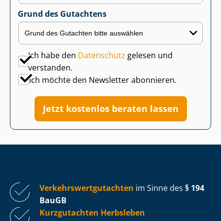
Grund des Gutachtens
Ich habe den
Datenschutz
gelesen und
verstanden.
Ich möchte den Newsletter abonnieren.
Jetzt kostenlos beraten lassen
Ver­kehrs­wert­gut­ach­ten
im Sinne des
§ 194
BauGB
Kurzgutachten Herbsleben