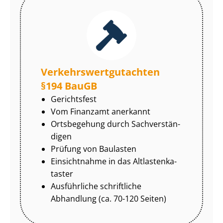
Ver­kehrs­wert­gut­ach­ten
§194 BauGB
Gerichtsfest
Vom Finanzamt anerkannt
Ortsbegehung durch Sach­ver­stän­
di­gen
Prüfung von Baulasten
Einsichtnahme in das Alt­las­ten­ka­
tas­ter
Ausführliche schriftliche
Abhandlung (ca. 70-120 Seiten)