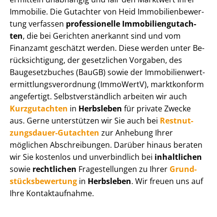
Immobilie. Die Gutachter von Heid Im­mo­bi­li­en­be­wer­
tung verfassen
professionelle Im­mo­bi­li­en­gut­ach­
ten
, die bei Gerichten anerkannt sind und vom
Finanzamt geschätzt werden. Diese werden unter Be­
rück­sich­ti­gung, der gesetzlichen Vorgaben, des
Baugesetzbuches (BauGB) sowie der Im­mo­bi­li­en­wert­
ermitt­lungs­ver­ord­nung (ImmoWertV), marktkonform
angefertigt. Selbst­ver­ständ­lich arbeiten wir auch
Kurzgutachten
in
Herbsleben
für private Zwecke
aus. Gerne unterstützen wir Sie auch bei
Rest­nut­
zungs­dau­er-Gutachten
zur Anhebung Ihrer
möglichen Abschreibungen. Darüber hinaus beraten
wir Sie kostenlos und unverbindlich bei
inhaltlichen
sowie
rechtlichen
Fragestellungen zu Ihrer
Grund­
stücks­be­wer­tung
in
Herbsleben
. Wir freuen uns auf
Ihre Kontaktaufnahme.