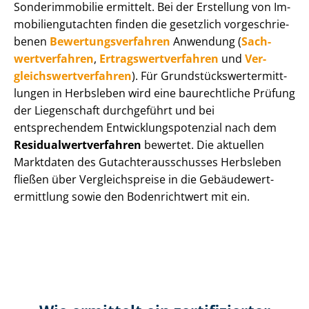
Sonderimmobilie ermittelt. Bei der Erstellung von Im­
mo­bi­li­en­gut­ach­ten finden die gesetzlich vor­ge­schrie­
be­nen
Be­wer­tungs­ver­fah­ren
Anwendung (
Sach­
wert­ver­fah­ren
,
Er­trags­wert­ver­fah­ren
und
Ver­
gleichs­wert­ver­fah­ren
). Für Grund­stücks­wert­ermitt­
lun­gen in Herbsleben wird eine baurechtliche Prüfung
der Liegenschaft durchgeführt und bei
entsprechendem Ent­wick­lungs­po­ten­zi­al nach dem
Re­si­du­al­wert­ver­fah­ren
bewertet. Die aktuellen
Marktdaten des Gut­ach­ter­aus­schus­ses Herbsleben
fließen über Ver­gleichs­prei­se in die Ge­bäu­de­wert­
ermitt­lung sowie den Bodenrichtwert mit ein.