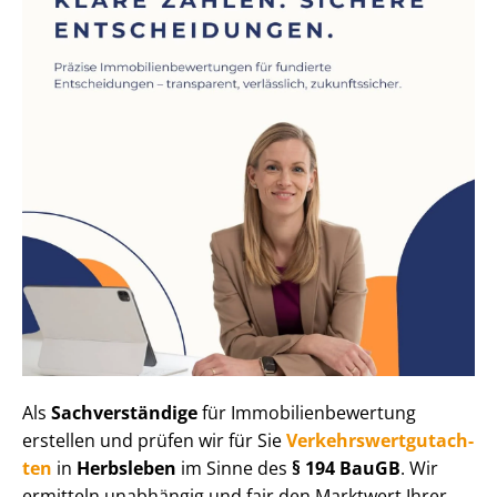
Als
Sachverständige
für Im­mo­bi­li­en­be­wer­tung
erstellen und prüfen wir für Sie
Ver­kehrs­wert­gut­ach­
ten
in
Herbsleben
im Sinne des
§ 194 BauGB
. Wir
ermitteln unabhängig und fair den Marktwert Ihrer