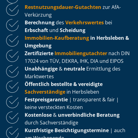
Rest­nut­zungs­dau­er-Gutachten
zur AfA-
Verkürzung
Berechnung
des
Verkehrswertes
bei
Erbschaft
und
Scheidung
Immobilien-Kaufberatung
in Herbsleben &
Umgebung
Zertifizierte
Im­mo­bi­li­en­gut­ach­ter
nach DIN
17024 von TÜV, DEKRA, IHK, DIA und EIPOS
Unabhängige
&
neutrale
Ermittlung des
Marktwertes
Öffentlich bestellte & vereidigte
Sachverständige
in Herbsleben
Fest­preis­ga­ran­tie
| transparent & fair |
keine versteckten Kosten
Kostenlose
&
unverbindliche Beratung
durch Sachverständige
Kurzfristige Be­sich­ti­gungs­ter­mi­ne
| auch
am Wochenende