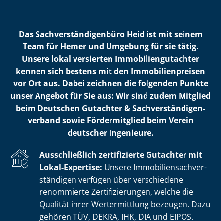
Das Sach­ver­stän­di­gen­bü­ro Heid ist mit seinem
Team für Hemer und Umgebung für sie tätig.
Unsere lokal versierten Im­mo­bi­li­en­gut­ach­ter
kennen sich bestens mit den Im­mo­bi­li­en­prei­sen
vor Ort aus. Dabei zeichnen die folgenden Punkte
unser Angebot für Sie aus: Wir sind zudem Mitglied
beim Deutschen Gutachter & Sach­ver­stän­di­gen­
ver­band sowie Fördermitglied beim Verein
deutscher Ingenieure.
Ausschließlich zertifizierte Gutachter mit
Lokal-Expertise:
Unsere Im­mo­bi­li­en­sach­ver­
stän­di­gen verfügen über verschiedene
renommierte Zer­ti­fi­zie­run­gen, welche die
Qualität ihrer Wertermittlung bezeugen. Dazu
gehören TÜV, DEKRA, IHK, DIA und EIPOS.