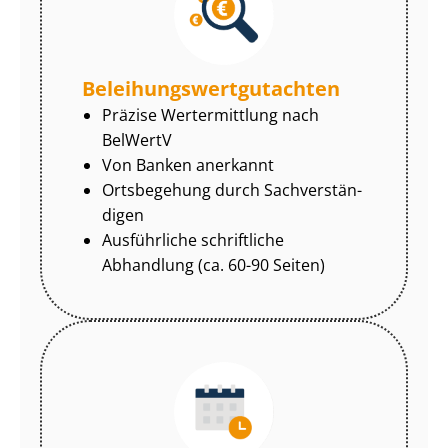
Be­lei­hungs­wert­gut­ach­ten
Präzise Wertermittlung nach
BelWertV
Von Banken anerkannt
Ortsbegehung durch Sach­ver­stän­
di­gen
Ausführliche schriftliche
Abhandlung (ca. 60-90 Seiten)