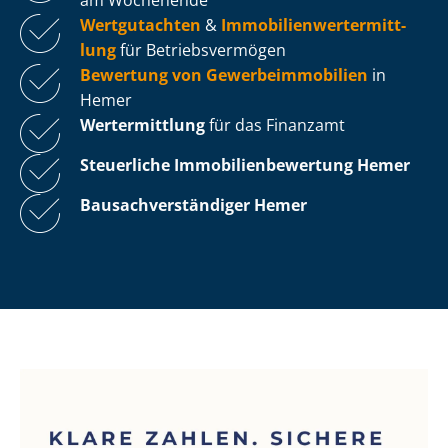
Wertgutachten
&
Im­mo­bi­li­en­wert­ermitt­
lung
für Be­triebs­ver­mö­gen
Bewertung von Ge­wer­be­im­mo­bi­li­en
in
Hemer
Wertermittlung
für das Finanzamt
Steuerliche Im­mo­bi­li­en­be­wer­tung
Hemer
Bau­sach­ver­stän­di­ger Hemer