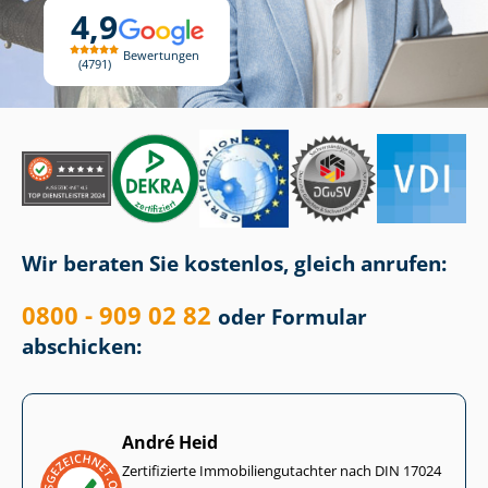
4,9
Bewertungen
4791
Wir beraten Sie kostenlos, gleich anrufen:
0800 - 909 02 82
oder Formular
abschicken:
André Heid
Zertifizierte Im­mo­bi­li­en­gut­ach­ter nach DIN 17024