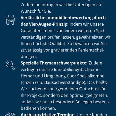
Zudem beantragen wir die Unterlagen auf
Wunsch für Sie.
Verlässliche Im­mo­bi­li­en­be­wer­tung durch
das Vier-Augen-Prinzip:
Indem wir unsere
Gutachten immer von einem weiteren Sach­
ver­stän­di­gen prüfen lassen, gewährleisten wir
Ihnen höchste Qualität. So bewahren wir Sie
zuverlässig vor gravierenden Fehl­ent­schei­
dun­gen.
Spezielle The­men­schwer­punk­te:
Zudem
verfügen unsere Im­mo­bi­li­en­gut­ach­ter in
Hemer und Umgebung über Spe­zi­al­kom­pe­
ten­zen (z.B. Bau­sach­ver­stän­di­ge). Das heißt:
Wir suchen nicht irgendeinen Gutachter für
Ihr Projekt, sondern den optimal geeigneten,
sodass wir auch besondere Anliegen bestens
bedienen können.
Auch kurzfristige Termine:
Unsere Kunden