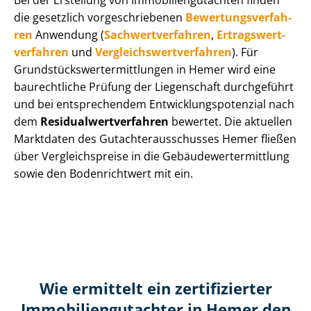
Bei der Erstellung von Im­mo­bi­li­en­gut­ach­ten finden
die gesetzlich vor­ge­schrie­be­nen
Be­wer­tungs­ver­fah­
ren
Anwendung (
Sach­wert­ver­fah­ren
,
Er­trags­wert­
ver­fah­ren
und
Ver­gleichs­wert­ver­fah­ren
). Für
Grund­stücks­wert­ermitt­lun­gen in Hemer wird eine
baurechtliche Prüfung der Liegenschaft durchgeführt
und bei entsprechendem Ent­wick­lungs­po­ten­zi­al nach
dem
Re­si­du­al­wert­ver­fah­ren
bewertet. Die aktuellen
Marktdaten des Gut­ach­ter­aus­schus­ses Hemer fließen
über Ver­gleichs­prei­se in die Ge­bäu­de­wert­ermitt­lung
sowie den Bodenrichtwert mit ein.
Wie ermittelt ein zertifizierter
Immobilien­gutachter in Hemer den