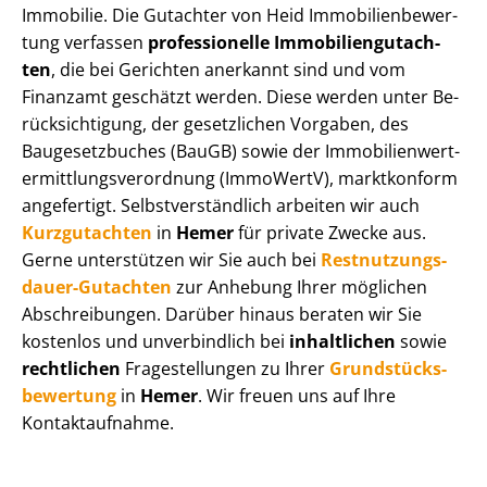
Immobilie. Die Gutachter von Heid Im­mo­bi­li­en­be­wer­
tung verfassen
professionelle Im­mo­bi­li­en­gut­ach­
ten
, die bei Gerichten anerkannt sind und vom
Finanzamt geschätzt werden. Diese werden unter Be­
rück­sich­ti­gung, der gesetzlichen Vorgaben, des
Baugesetzbuches (BauGB) sowie der Im­mo­bi­li­en­wert­
ermitt­lungs­ver­ord­nung (ImmoWertV), marktkonform
angefertigt. Selbst­ver­ständ­lich arbeiten wir auch
Kurzgutachten
in
Hemer
für private Zwecke aus.
Gerne unterstützen wir Sie auch bei
Rest­nut­zungs­
dau­er-Gutachten
zur Anhebung Ihrer möglichen
Abschreibungen. Darüber hinaus beraten wir Sie
kostenlos und unverbindlich bei
inhaltlichen
sowie
rechtlichen
Fragestellungen zu Ihrer
Grund­stücks­
be­wer­tung
in
Hemer
. Wir freuen uns auf Ihre
Kontaktaufnahme.