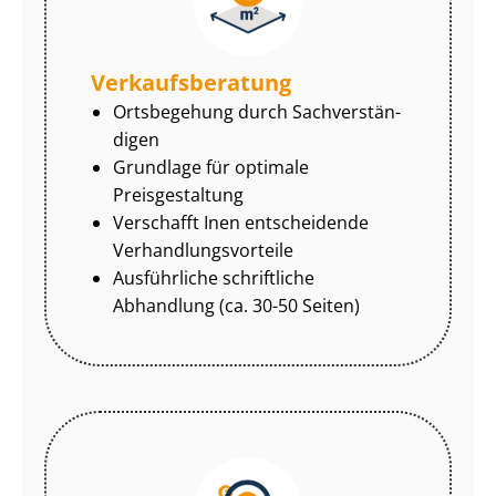
Ver­kaufs­be­ra­tung
Ortsbegehung durch Sach­ver­stän­
di­gen
Grundlage für optimale
Preisgestaltung
Verschafft Inen entscheidende
Ver­hand­lungs­vor­tei­le
Ausführliche schriftliche
Abhandlung (ca. 30-50 Seiten)