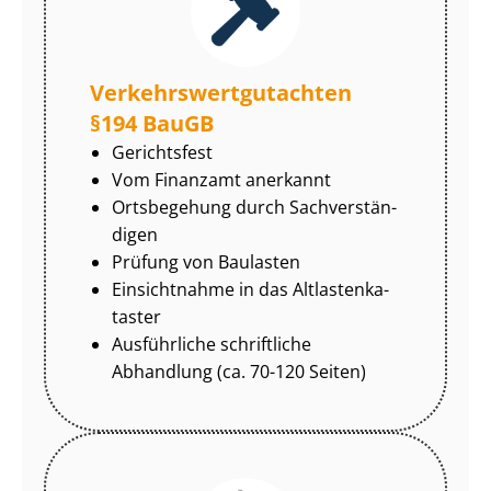
Ver­kehrs­wert­gut­ach­ten
§194 BauGB
Gerichtsfest
Vom Finanzamt anerkannt
Ortsbegehung durch Sach­ver­stän­
di­gen
Prüfung von Baulasten
Einsichtnahme in das Alt­las­ten­ka­
tas­ter
Ausführliche schriftliche
Abhandlung (ca. 70-120 Seiten)