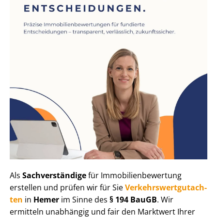
Als
Sachverständige
für Im­mo­bi­li­en­be­wer­tung
erstellen und prüfen wir für Sie
Ver­kehrs­wert­gut­ach­
ten
in
Hemer
im Sinne des
§ 194 BauGB
. Wir
ermitteln unabhängig und fair den Marktwert Ihrer