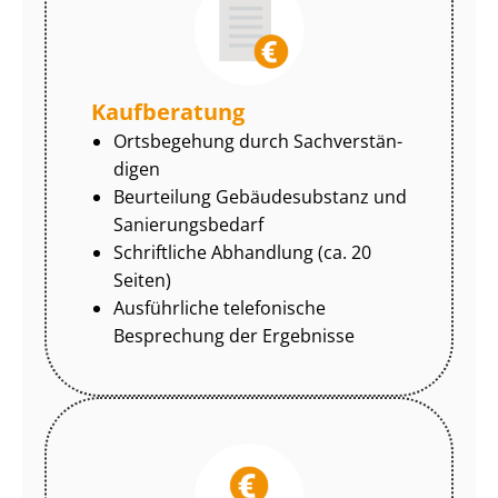
Kaufberatung
Ortsbegehung durch Sach­ver­stän­
di­gen
Beurteilung Gebäudesubstanz und
Sa­nie­rungs­be­darf
Schriftliche Abhandlung (ca. 20
Seiten)
Ausführliche telefonische
Besprechung der Ergebnisse