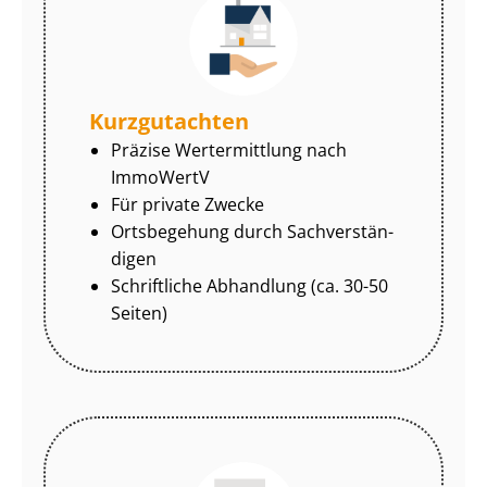
Kurzgutachten
Präzise Wertermittlung nach
ImmoWertV
Für private Zwecke
Ortsbegehung durch Sach­ver­stän­
di­gen
Schriftliche Abhandlung (ca. 30-50
Seiten)