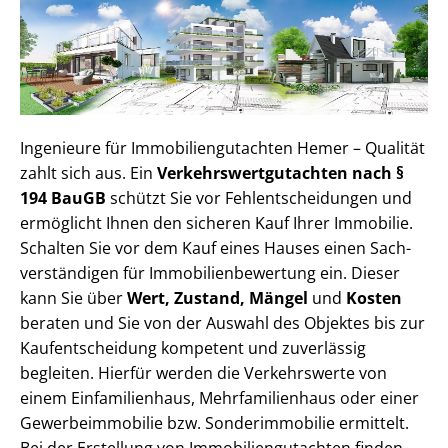
Ingenieure für Im­mo­bi­li­en­gut­ach­ten Hemer – Qualität
zahlt sich aus. Ein
Ver­kehrs­wert­gut­ach­ten nach §
194 BauGB
schützt Sie vor Fehl­ent­schei­dun­gen und
ermöglicht Ihnen den sicheren Kauf Ihrer Immobilie.
Schalten Sie vor dem Kauf eines Hauses einen Sach­
ver­stän­di­gen für Im­mo­bi­li­en­be­wer­tung ein. Dieser
kann Sie über
Wert, Zustand, Mängel
und
Kosten
beraten und Sie von der Auswahl des Objektes bis zur
Kauf­ent­schei­dung kompetent und zuverlässig
begleiten. Hierfür werden die Verkehrswerte von
einem Einfamilienhaus, Mehr­fa­mi­li­en­haus oder einer
Ge­wer­be­im­mo­bi­lie bzw. Sonderimmobilie ermittelt.