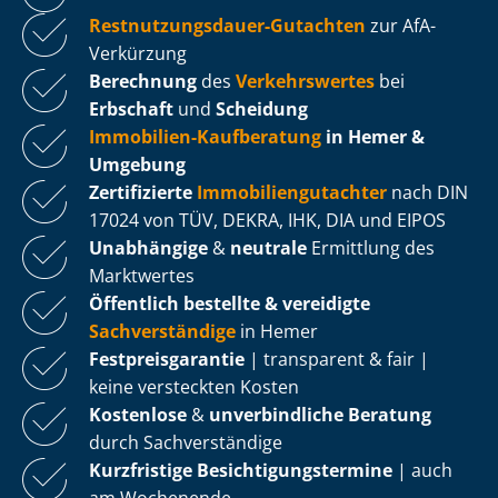
Rest­nut­zungs­dau­er-Gutachten
zur AfA-
Verkürzung
Berechnung
des
Verkehrswertes
bei
Erbschaft
und
Scheidung
Immobilien-Kaufberatung
in Hemer &
Umgebung
Zertifizierte
Im­mo­bi­li­en­gut­ach­ter
nach DIN
17024 von TÜV, DEKRA, IHK, DIA und EIPOS
Unabhängige
&
neutrale
Ermittlung des
Marktwertes
Öffentlich bestellte & vereidigte
Sachverständige
in Hemer
Fest­preis­ga­ran­tie
| transparent & fair |
keine versteckten Kosten
Kostenlose
&
unverbindliche Beratung
durch Sachverständige
Kurzfristige Be­sich­ti­gungs­ter­mi­ne
| auch
am Wochenende