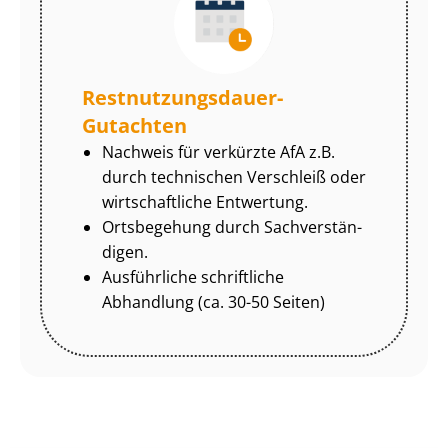
Rest­nut­zungs­dau­er-
Gutachten
Nachweis für verkürzte AfA z.B.
durch technischen Verschleiß oder
wirtschaftliche Entwertung.
Ortsbegehung durch Sach­ver­stän­
di­gen.
Ausführliche schriftliche
Abhandlung (ca. 30-50 Seiten)