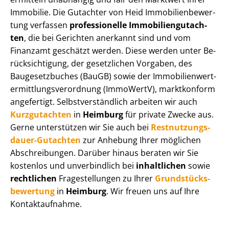
Immobilie. Die Gutachter von Heid Im­mo­bi­li­en­be­wer­
tung verfassen
professionelle Im­mo­bi­li­en­gut­ach­
ten
, die bei Gerichten anerkannt sind und vom
Finanzamt geschätzt werden. Diese werden unter Be­
rück­sich­ti­gung, der gesetzlichen Vorgaben, des
Baugesetzbuches (BauGB) sowie der Im­mo­bi­li­en­wert­
ermitt­lungs­ver­ord­nung (ImmoWertV), marktkonform
angefertigt. Selbst­ver­ständ­lich arbeiten wir auch
Kurzgutachten
in
Heimburg
für private Zwecke aus.
Gerne unterstützen wir Sie auch bei
Rest­nut­zungs­
dau­er-Gutachten
zur Anhebung Ihrer möglichen
Abschreibungen. Darüber hinaus beraten wir Sie
kostenlos und unverbindlich bei
inhaltlichen
sowie
rechtlichen
Fragestellungen zu Ihrer
Grund­stücks­
be­wer­tung
in
Heimburg
. Wir freuen uns auf Ihre
Kontaktaufnahme.