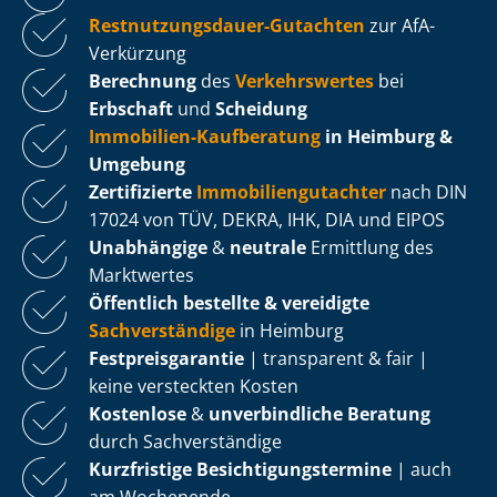
Rest­nut­zungs­dau­er-Gutachten
zur AfA-
Verkürzung
Berechnung
des
Verkehrswertes
bei
Erbschaft
und
Scheidung
Immobilien-Kaufberatung
in Heimburg &
Umgebung
Zertifizierte
Im­mo­bi­li­en­gut­ach­ter
nach DIN
17024 von TÜV, DEKRA, IHK, DIA und EIPOS
Unabhängige
&
neutrale
Ermittlung des
Marktwertes
Öffentlich bestellte & vereidigte
Sachverständige
in Heimburg
Fest­preis­ga­ran­tie
| transparent & fair |
keine versteckten Kosten
Kostenlose
&
unverbindliche Beratung
durch Sachverständige
Kurzfristige Be­sich­ti­gungs­ter­mi­ne
| auch
am Wochenende