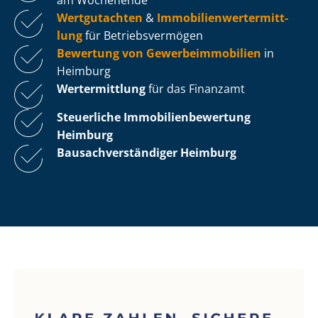
Wertgutachten
&
Im­mo­bi­li­en­wert­ermitt­
lung
für Be­triebs­ver­mö­gen
Bewertung von Ge­wer­be­im­mo­bi­li­en
in
Heimburg
Wertermittlung
für das Finanzamt
Steuerliche Im­mo­bi­li­en­be­wer­tung
Heimburg
Bau­sach­ver­stän­di­ger Heimburg