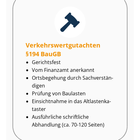
Ver­kehrs­wert­gut­ach­ten
§194 BauGB
Gerichtsfest
Vom Finanzamt anerkannt
Ortsbegehung durch Sach­ver­stän­
di­gen
Prüfung von Baulasten
Einsichtnahme in das Alt­las­ten­ka­
tas­ter
Ausführliche schriftliche
Abhandlung (ca. 70-120 Seiten)