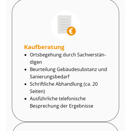
Kaufberatung
Ortsbegehung durch Sach­ver­stän­
di­gen
Beurteilung Gebäudesubstanz und
Sa­nie­rungs­be­darf
Schriftliche Abhandlung (ca. 20
Seiten)
Ausführliche telefonische
Besprechung der Ergebnisse