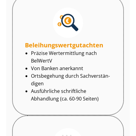
Be­lei­hungs­wert­gut­ach­ten
Präzise Wertermittlung nach
BelWertV
Von Banken anerkannt
Ortsbegehung durch Sach­ver­stän­
di­gen
Ausführliche schriftliche
Abhandlung (ca. 60-90 Seiten)