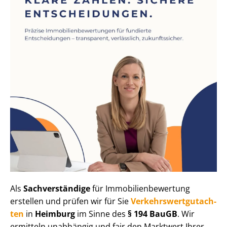
Als
Sachverständige
für Im­mo­bi­li­en­be­wer­tung
erstellen und prüfen wir für Sie
Ver­kehrs­wert­gut­ach­
ten
in
Heimburg
im Sinne des
§ 194 BauGB
. Wir
ermitteln unabhängig und fair den Marktwert Ihrer