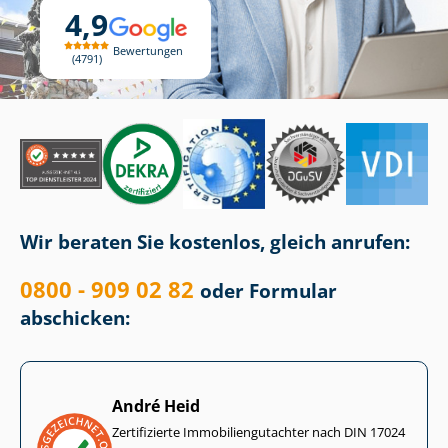
4,9
Bewertungen
4791
Wir beraten Sie kostenlos, gleich anrufen:
0800 - 909 02 82
oder Formular
abschicken:
André Heid
Zertifizierte Im­mo­bi­li­en­gut­ach­ter nach DIN 17024