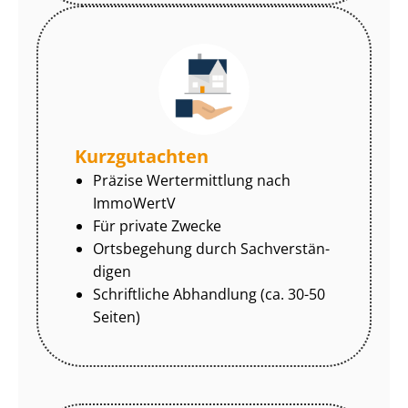
Kurzgutachten
Präzise Wertermittlung nach
ImmoWertV
Für private Zwecke
Ortsbegehung durch Sach­ver­stän­
di­gen
Schriftliche Abhandlung (ca. 30-50
Seiten)