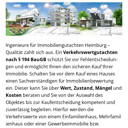
Ingenieure für Im­mo­bi­li­en­gut­ach­ten Heimburg –
Qualität zahlt sich aus. Ein
Ver­kehrs­wert­gut­ach­ten
nach § 194 BauGB
schützt Sie vor Fehl­ent­schei­dun­
gen und ermöglicht Ihnen den sicheren Kauf Ihrer
Immobilie. Schalten Sie vor dem Kauf eines Hauses
einen Sach­ver­stän­di­gen für Im­mo­bi­li­en­be­wer­tung
ein. Dieser kann Sie über
Wert, Zustand, Mängel
und
Kosten
beraten und Sie von der Auswahl des
Objektes bis zur Kauf­ent­schei­dung kompetent und
zuverlässig begleiten. Hierfür werden die
Verkehrswerte von einem Einfamilienhaus, Mehr­fa­mi­l
i­en­haus oder einer Ge­wer­be­im­mo­bi­lie bzw.