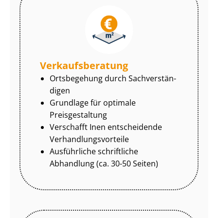
Ver­kaufs­be­ra­tung
Ortsbegehung durch Sach­ver­stän­
di­gen
Grundlage für optimale
Preisgestaltung
Verschafft Inen entscheidende
Ver­hand­lungs­vor­tei­le
Ausführliche schriftliche
Abhandlung (ca. 30-50 Seiten)