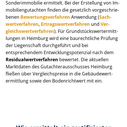
Sonderimmobilie ermittelt. Bei der Erstellung von Im­
mo­bi­li­en­gut­ach­ten finden die gesetzlich vor­ge­schrie­
be­nen
Be­wer­tungs­ver­fah­ren
Anwendung (
Sach­
wert­ver­fah­ren
,
Er­trags­wert­ver­fah­ren
und
Ver­
gleichs­wert­ver­fah­ren
). Für Grund­stücks­wert­ermitt­
lun­gen in Heimburg wird eine baurechtliche Prüfung
der Liegenschaft durchgeführt und bei
entsprechendem Ent­wick­lungs­po­ten­zi­al nach dem
Re­si­du­al­wert­ver­fah­ren
bewertet. Die aktuellen
Marktdaten des Gut­ach­ter­aus­schus­ses Heimburg
fließen über Ver­gleichs­prei­se in die Ge­bäu­de­wert­
ermitt­lung sowie den Bodenrichtwert mit ein.