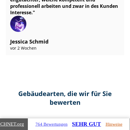
professionell arbeiten und zwar in des Kunden
Interesse.
Jessica Schmid
vor 2 Wochen
Gebäudearten, die wir für Sie
bewerten
SEHR GUT
ICHNET
.org
764 Bewertungen
Hinweise