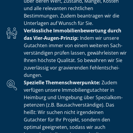
über deren Wert, Zustand, Mängel, Kosten
und alle relevanten rechtlichen
Bestimmungen. Zudem beantragen wir die
Unterlagen auf Wunsch für Sie.
Verlässliche Im­mo­bi­li­en­be­wer­tung durch
das Vier-Augen-Prinzip:
Indem wir unsere
Gutachten immer von einem weiteren Sach­
ver­stän­di­gen prüfen lassen, gewährleisten wir
Ihnen höchste Qualität. So bewahren wir Sie
zuverlässig vor gravierenden Fehl­ent­schei­
dun­gen.
Spezielle The­men­schwer­punk­te:
Zudem
verfügen unsere Im­mo­bi­li­en­gut­ach­ter in
Heimburg und Umgebung über Spe­zi­al­kom­
pe­ten­zen (z.B. Bau­sach­ver­stän­di­ge). Das
heißt: Wir suchen nicht irgendeinen
Gutachter für Ihr Projekt, sondern den
optimal geeigneten, sodass wir auch