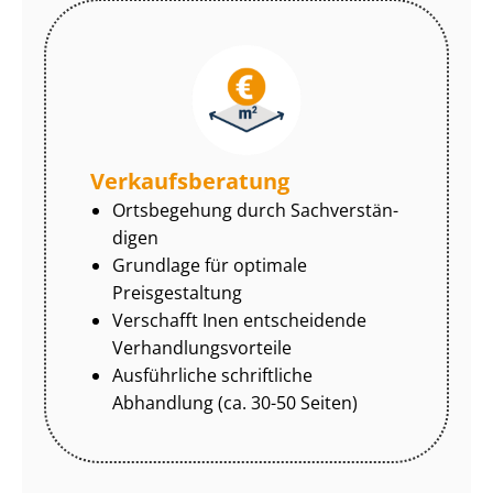
Ver­kaufs­be­ra­tung
Ortsbegehung durch Sach­ver­stän­
di­gen
Grundlage für optimale
Preisgestaltung
Verschafft Inen entscheidende
Ver­hand­lungs­vor­tei­le
Ausführliche schriftliche
Abhandlung (ca. 30-50 Seiten)