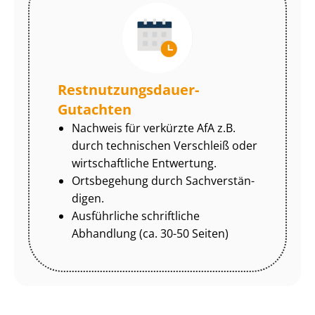
Rest­nut­zungs­dau­er-
Gutachten
Nachweis für verkürzte AfA z.B.
durch technischen Verschleiß oder
wirtschaftliche Entwertung.
Ortsbegehung durch Sach­ver­stän­
di­gen.
Ausführliche schriftliche
Abhandlung (ca. 30-50 Seiten)