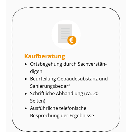
Kaufberatung
Ortsbegehung durch Sach­ver­stän­
di­gen
Beurteilung Gebäudesubstanz und
Sa­nie­rungs­be­darf
Schriftliche Abhandlung (ca. 20
Seiten)
Ausführliche telefonische
Besprechung der Ergebnisse