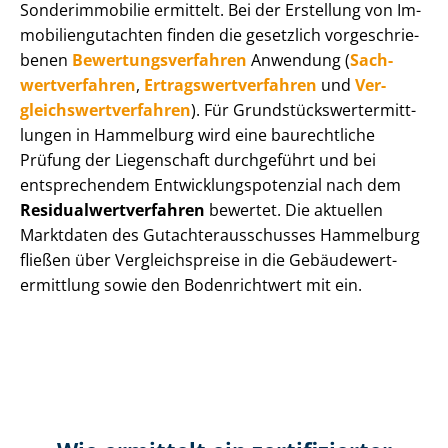
Sonderimmobilie ermittelt. Bei der Erstellung von Im­
mo­bi­li­en­gut­ach­ten finden die gesetzlich vor­ge­schrie­
be­nen
Be­wer­tungs­ver­fah­ren
Anwendung (
Sach­
wert­ver­fah­ren
,
Er­trags­wert­ver­fah­ren
und
Ver­
gleichs­wert­ver­fah­ren
). Für Grund­stücks­wert­ermitt­
lun­gen in Hammelburg wird eine baurechtliche
Prüfung der Liegenschaft durchgeführt und bei
entsprechendem Ent­wick­lungs­po­ten­zi­al nach dem
Re­si­du­al­wert­ver­fah­ren
bewertet. Die aktuellen
Marktdaten des Gut­ach­ter­aus­schus­ses Hammelburg
fließen über Ver­gleichs­prei­se in die Ge­bäu­de­wert­
ermitt­lung sowie den Bodenrichtwert mit ein.