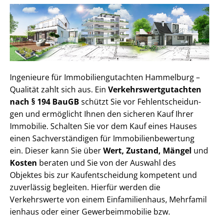
Ingenieure für Im­mo­bi­li­en­gut­ach­ten Hammelburg –
Qualität zahlt sich aus. Ein
Ver­kehrs­wert­gut­ach­ten
nach § 194 BauGB
schützt Sie vor Fehl­ent­schei­dun­
gen und ermöglicht Ihnen den sicheren Kauf Ihrer
Immobilie. Schalten Sie vor dem Kauf eines Hauses
einen Sach­ver­stän­di­gen für Im­mo­bi­li­en­be­wer­tung
ein. Dieser kann Sie über
Wert, Zustand, Mängel
und
Kosten
beraten und Sie von der Auswahl des
Objektes bis zur Kauf­ent­schei­dung kompetent und
zuverlässig begleiten. Hierfür werden die
Verkehrswerte von einem Einfamilienhaus, Mehr­fa­mi­l
i­en­haus oder einer Ge­wer­be­im­mo­bi­lie bzw.