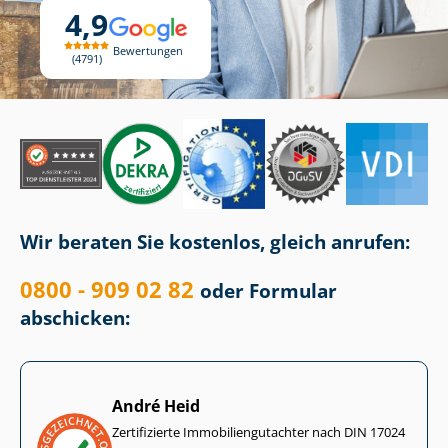
4,9
Bewertungen
4791
Wir beraten Sie kostenlos, gleich anrufen:
0800 - 909 02 82
oder Formular
abschicken:
André Heid
Zertifizierte Im­mo­bi­li­en­gut­ach­ter nach DIN 17024