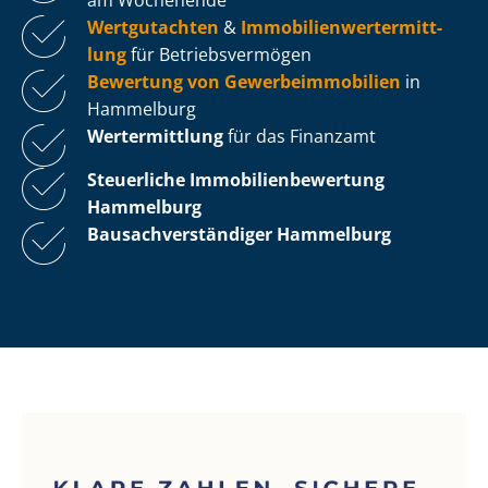
Wertgutachten
&
Im­mo­bi­li­en­wert­ermitt­
lung
für Be­triebs­ver­mö­gen
Bewertung von Ge­wer­be­im­mo­bi­li­en
in
Hammelburg
Wertermittlung
für das Finanzamt
Steuerliche Im­mo­bi­li­en­be­wer­tung
Hammelburg
Bau­sach­ver­stän­di­ger Hammelburg