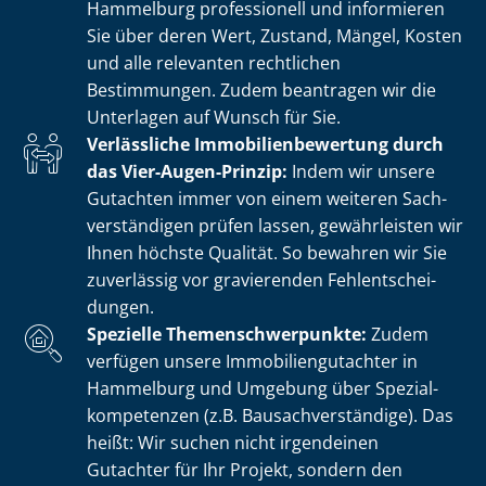
Hammelburg professionell und informieren
Sie über deren Wert, Zustand, Mängel, Kosten
und alle relevanten rechtlichen
Bestimmungen. Zudem beantragen wir die
Unterlagen auf Wunsch für Sie.
Verlässliche Im­mo­bi­li­en­be­wer­tung durch
das Vier-Augen-Prinzip:
Indem wir unsere
Gutachten immer von einem weiteren Sach­
ver­stän­di­gen prüfen lassen, gewährleisten wir
Ihnen höchste Qualität. So bewahren wir Sie
zuverlässig vor gravierenden Fehl­ent­schei­
dun­gen.
Spezielle The­men­schwer­punk­te:
Zudem
verfügen unsere Im­mo­bi­li­en­gut­ach­ter in
Hammelburg und Umgebung über Spe­zi­al­
kom­pe­ten­zen (z.B. Bau­sach­ver­stän­di­ge). Das
heißt: Wir suchen nicht irgendeinen
Gutachter für Ihr Projekt, sondern den