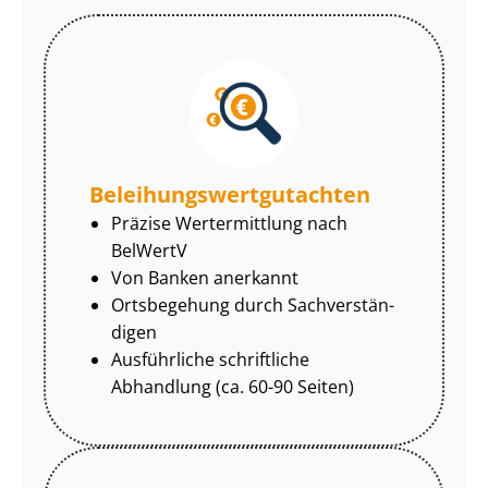
Be­lei­hungs­wert­gut­ach­ten
Präzise Wertermittlung nach
BelWertV
Von Banken anerkannt
Ortsbegehung durch Sach­ver­stän­
di­gen
Ausführliche schriftliche
Abhandlung (ca. 60-90 Seiten)