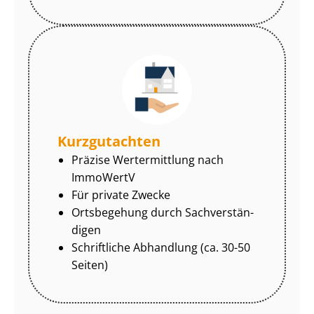
Kurzgutachten
Präzise Wertermittlung nach
ImmoWertV
Für private Zwecke
Ortsbegehung durch Sach­ver­stän­
di­gen
Schriftliche Abhandlung (ca. 30-50
Seiten)