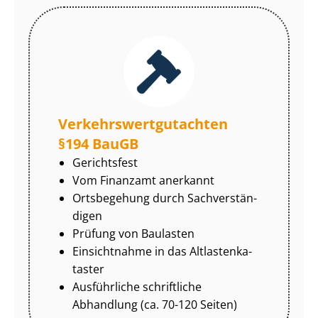
Ver­kehrs­wert­gut­ach­ten
§194 BauGB
Gerichtsfest
Vom Finanzamt anerkannt
Ortsbegehung durch Sach­ver­stän­
di­gen
Prüfung von Baulasten
Einsichtnahme in das Alt­las­ten­ka­
tas­ter
Ausführliche schriftliche
Abhandlung (ca. 70-120 Seiten)