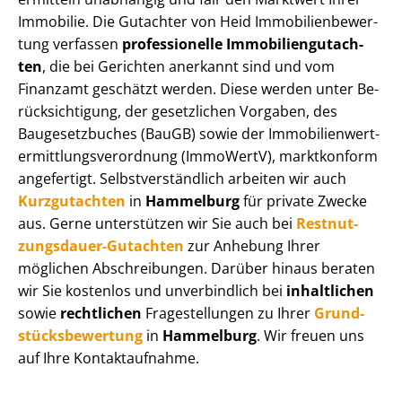
Immobilie. Die Gutachter von Heid Im­mo­bi­li­en­be­wer­
tung verfassen
professionelle Im­mo­bi­li­en­gut­ach­
ten
, die bei Gerichten anerkannt sind und vom
Finanzamt geschätzt werden. Diese werden unter Be­
rück­sich­ti­gung, der gesetzlichen Vorgaben, des
Baugesetzbuches (BauGB) sowie der Im­mo­bi­li­en­wert­
ermitt­lungs­ver­ord­nung (ImmoWertV), marktkonform
angefertigt. Selbst­ver­ständ­lich arbeiten wir auch
Kurzgutachten
in
Hammelburg
für private Zwecke
aus. Gerne unterstützen wir Sie auch bei
Rest­nut­
zungs­dau­er-Gutachten
zur Anhebung Ihrer
möglichen Abschreibungen. Darüber hinaus beraten
wir Sie kostenlos und unverbindlich bei
inhaltlichen
sowie
rechtlichen
Fragestellungen zu Ihrer
Grund­
stücks­be­wer­tung
in
Hammelburg
. Wir freuen uns
auf Ihre Kontaktaufnahme.