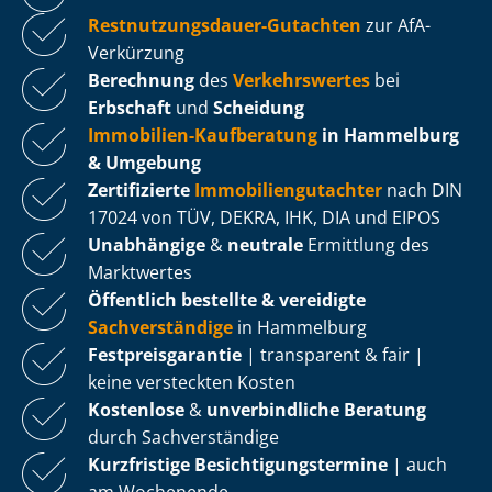
Rest­nut­zungs­dau­er-Gutachten
zur AfA-
Verkürzung
Berechnung
des
Verkehrswertes
bei
Erbschaft
und
Scheidung
Immobilien-Kaufberatung
in Hammelburg
& Umgebung
Zertifizierte
Im­mo­bi­li­en­gut­ach­ter
nach DIN
17024 von TÜV, DEKRA, IHK, DIA und EIPOS
Unabhängige
&
neutrale
Ermittlung des
Marktwertes
Öffentlich bestellte & vereidigte
Sachverständige
in Hammelburg
Fest­preis­ga­ran­tie
| transparent & fair |
keine versteckten Kosten
Kostenlose
&
unverbindliche Beratung
durch Sachverständige
Kurzfristige Be­sich­ti­gungs­ter­mi­ne
| auch
am Wochenende