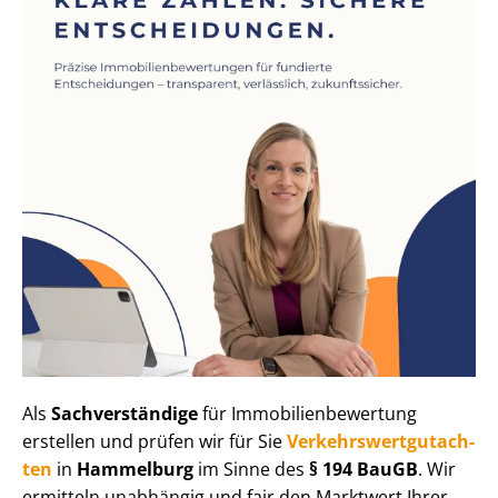
Als
Sachverständige
für Im­mo­bi­li­en­be­wer­tung
erstellen und prüfen wir für Sie
Ver­kehrs­wert­gut­ach­
ten
in
Hammelburg
im Sinne des
§ 194 BauGB
. Wir
ermitteln unabhängig und fair den Marktwert Ihrer