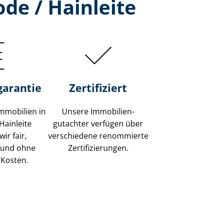
de / Hainleite
garantie
Zertifiziert
mmobilien in
Unsere Immobilien­
Hainleite
gutachter verfügen über
ir fair,
verschiedene renommierte
 und ohne
Zer­ti­fi­zie­run­gen.
 Kosten.