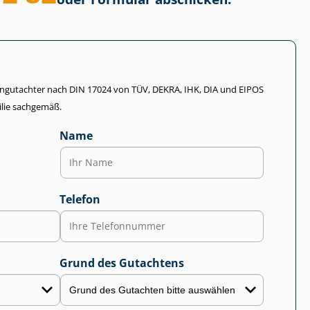
li­en­gut­ach­ter nach DIN 17024 von TÜV, DEKRA, IHK, DIA und EIPOS
lie sachgemäß.
Name
Telefon
Grund des Gutachtens