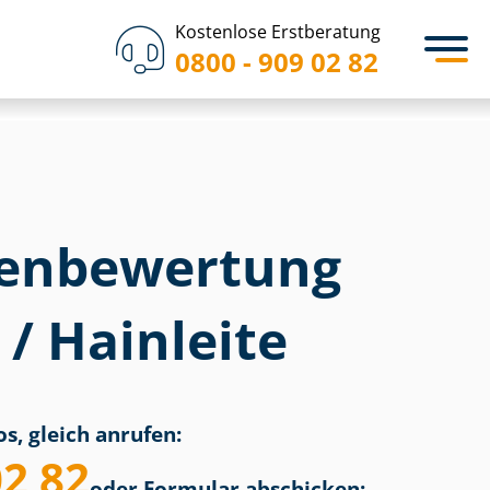
Kostenlose Erstberatung
0800 - 909 02 82
en­bewertung
/ Hainleite
s, gleich anrufen:
02 82
oder Formular abschicken: