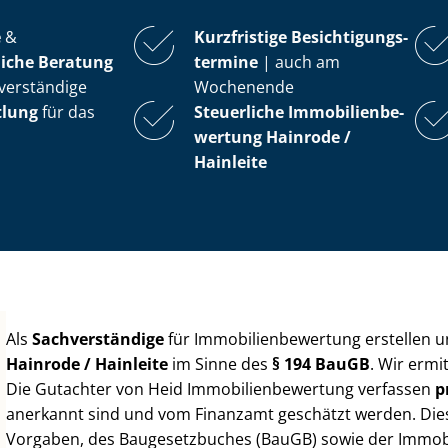
e
&
Kurzfristige Be­sich­ti­gungs­
iche Beratung
ter­mi­ne
| auch am
verständige
Wochenende
tlung
für das
Steuerliche Im­mo­bi­li­en­be­
wer­tung
Hainrode /
Hainleite
Als
Sachverständige
für Im­mo­bi­li­en­be­wer­tung erstellen
Hainrode / Hainleite
im Sinne des
§ 194 BauGB
. Wir ermi
Die Gutachter von Heid Im­mo­bi­li­en­be­wer­tung verfassen
p
anerkannt sind und vom Finanzamt geschätzt werden. Diese 
Vorgaben, des Baugesetzbuches (BauGB) sowie der Im­mo­bi­l