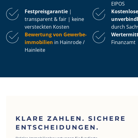
EIPOS
Fest­preis­ga­ran­tie
|
Kostenlos
transparent & fair | keine
unverbindl
versteckten Kosten
durch Sach
Bewertung von Ge­wer­be­
Wertermit
im­mo­bi­li­en
in Hainrode /
Finanzamt
Hainleite