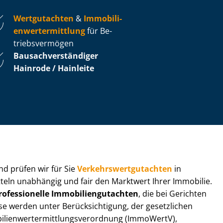
Wertgutachten
&
Im­mo­bi­li­
en­wert­ermitt­lung
für Be­
triebs­ver­mö­gen
Bau­sach­ver­stän­di­ger
Hainrode / Hainleite
 und prüfen wir für Sie
Ver­kehrs­wert­gut­ach­ten
in
tteln unabhängig und fair den Marktwert Ihrer Immobilie.
rofessionelle Im­mo­bi­li­en­gut­ach­ten
, die bei Gerichten
werden unter Be­rück­sich­ti­gung, der gesetzlichen
i­en­wert­ermitt­lungs­ver­ord­nung (ImmoWertV),