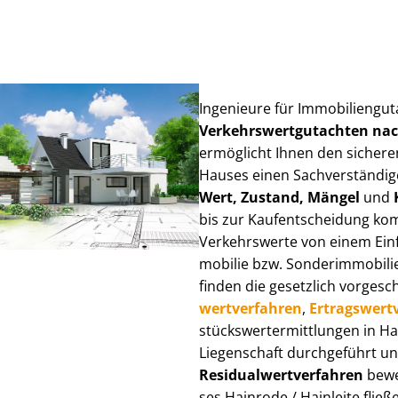
Ingenieure für Im­mo­bi­li­en­gu
Ver­kehrs­wert­gut­ach­ten n
ermöglicht Ihnen den sicheren
Hauses einen Sach­ver­stän­di­ge
Wert, Zustand, Mängel
und
bis zur Kauf­ent­schei­dung k
Verkehrswerte von einem Einfam
mo­bi­lie bzw. Sonderimmobilie e
finden die gesetzlich vor­ge­sc
wert­ver­fah­ren
,
Er­trags­wert­
stücks­wert­ermitt­lun­gen in 
Liegenschaft durchgeführt und
Re­si­du­al­wert­ver­fah­ren
bewer
ses Hainrode / Hainleite fließen