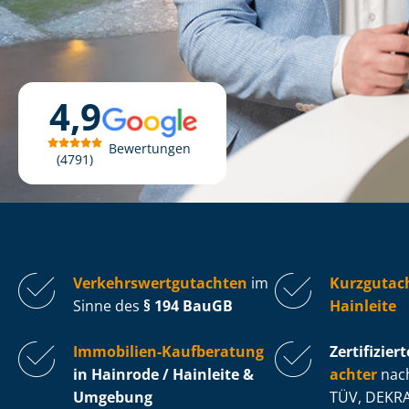
4,9
Bewertungen
4791
Ver­kehrs­wert­gut­ach­ten
im
Kurzgutac
Sinne des
§ 194 BauGB
Hainleite
Immobilien-Kaufberatung
Zertifiziert
in Hainrode / Hainleite &
ach­ter
nach
Umgebung
TÜV, DEKRA