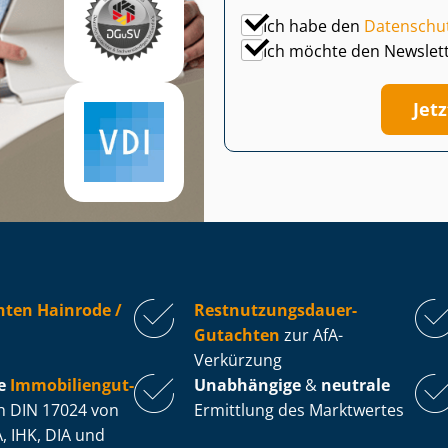
Ich habe den
Datenschu
Ich möchte den Newslet
Jet
hten Hainrode /
Rest­nut­zungs­dau­er-
Gutachten
zur AfA-
Verkürzung
e
Im­mo­bi­li­en­gut­
Unabhängige
&
neutrale
 DIN 17024 von
Ermittlung des Marktwertes
, IHK, DIA und