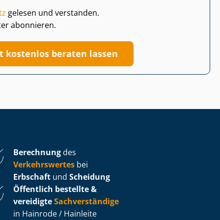
tz
gelesen und verstanden.
ter abonnieren.
zt kostenlos beraten lassen
Berechnung
des
Verkehrswertes
bei
Erbschaft
und
Scheidung
Öffentlich bestellte &
vereidigte
Sachverständige
in Hainrode / Hainleite