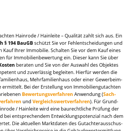
t­ach­ten Hainrode / Hainleite – Qualität zahlt sich aus. Ein
ach § 194 BauGB
schützt Sie vor Fehl­ent­schei­dun­gen und
 Kauf Ihrer Immobilie. Schalten Sie vor dem Kauf eines
n für Im­mo­bi­li­en­be­wer­tung ein. Dieser kann Sie über
Kosten
beraten und Sie von der Auswahl des Objektes
ompetent und zuverlässig begleiten. Hierfür werden die
ilienhaus, Mehr­fa­mi­li­en­haus oder einer Ge­wer­be­im­
rmittelt. Bei der Erstellung von Im­mo­bi­li­en­gut­ach­ten
hrie­be­nen
Be­wer­tungs­ver­fah­ren
Anwendung (
Sach­
ver­fah­ren
und
Ver­gleichs­wert­ver­fah­ren
). Für Grund­
Hainrode / Hainleite wird eine baurechtliche Prüfung der
 bei entsprechendem Ent­wick­lungs­po­ten­zi­al nach dem
tet. Die aktuellen Marktdaten des Gut­ach­ter­aus­schus­
 über Ver­gleichs­prei­se in die Ge­bäu­de­wert­ermitt­lung