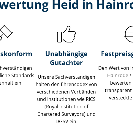
wertung Heid in Hainro
s­konform
Unabhängige
Festpreis​
Gutachter
­ver­stän­di­gen
Den Wert von I
liche Standards
Hainrode / 
Unsere Sach­ver­stän­di­gen
nhaft ein.
bewerten w
halten den Ehrencodex von
transparent
verschiedenen Verbänden
versteckte
und Institutionen wie RICS
(Royal Institution of
Chartered Surveyors) und
DGSV ein.