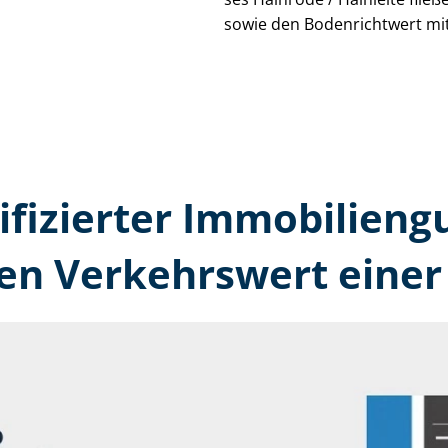
sowie den Bodenrichtwert mit
tifizierter Immobilien­g
den Verkehrswert einer