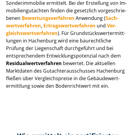
Sonderimmobilie ermittelt. Bei der Erstellung von Im­
mo­bi­li­en­gut­ach­ten finden die gesetzlich vor­ge­schrie­
be­nen
Be­wer­tungs­ver­fah­ren
Anwendung (
Sach­
wert­ver­fah­ren
,
Er­trags­wert­ver­fah­ren
und
Ver­
gleichs­wert­ver­fah­ren
). Für Grund­stücks­wert­ermitt­
lun­gen in Hachenburg wird eine baurechtliche
Prüfung der Liegenschaft durchgeführt und bei
entsprechendem Ent­wick­lungs­po­ten­zi­al nach dem
Re­si­du­al­wert­ver­fah­ren
bewertet. Die aktuellen
Marktdaten des Gut­ach­ter­aus­schus­ses Hachenburg
fließen über Ver­gleichs­prei­se in die Ge­bäu­de­wert­
ermitt­lung sowie den Bodenrichtwert mit ein.