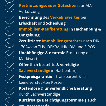
Rest­nut­zungs­dau­er-Gutachten
zur AfA-
Verkürzung
Berechnung
des
Verkehrswertes
bei
Erbschaft
und
Scheidung
Immobilien-Kaufberatung
in Hachenburg &
Umgebung
Zertifizierte
Im­mo­bi­li­en­gut­ach­ter
nach DIN
17024 von TÜV, DEKRA, IHK, DIA und EIPOS
Unabhängige
&
neutrale
Ermittlung des
Marktwertes
Öffentlich bestellte & vereidigte
Sachverständige
in Hachenburg
Fest­preis­ga­ran­tie
| transparent & fair |
keine versteckten Kosten
Kostenlose
&
unverbindliche Beratung
durch Sachverständige
Kurzfristige Be­sich­ti­gungs­ter­mi­ne
| auch
am Wochenende