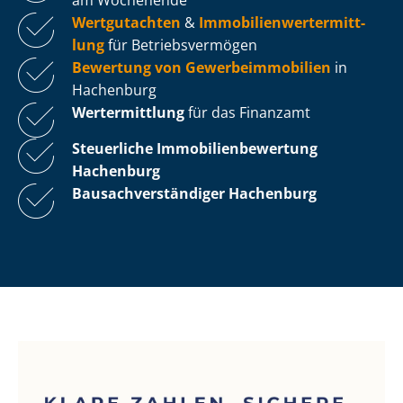
Wertgutachten
&
Im­mo­bi­li­en­wert­ermitt­
lung
für Be­triebs­ver­mö­gen
Bewertung von Ge­wer­be­im­mo­bi­li­en
in
Hachenburg
Wertermittlung
für das Finanzamt
Steuerliche Im­mo­bi­li­en­be­wer­tung
Hachenburg
Bau­sach­ver­stän­di­ger Hachenburg