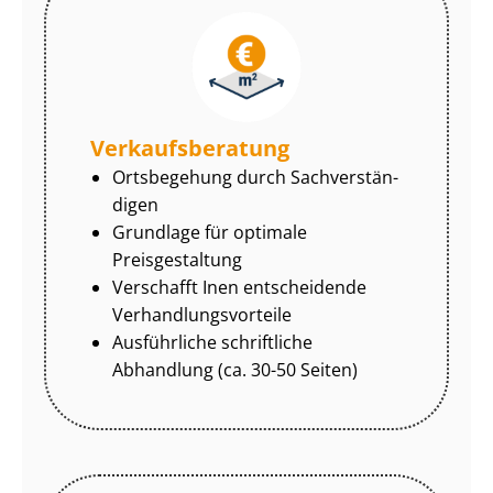
Ver­kaufs­be­ra­tung
Ortsbegehung durch Sach­ver­stän­
di­gen
Grundlage für optimale
Preisgestaltung
Verschafft Inen entscheidende
Ver­hand­lungs­vor­tei­le
Ausführliche schriftliche
Abhandlung (ca. 30-50 Seiten)