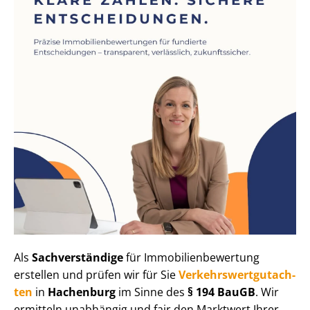
Als
Sachverständige
für Im­mo­bi­li­en­be­wer­tung
erstellen und prüfen wir für Sie
Ver­kehrs­wert­gut­ach­
ten
in
Hachenburg
im Sinne des
§ 194 BauGB
. Wir
ermitteln unabhängig und fair den Marktwert Ihrer