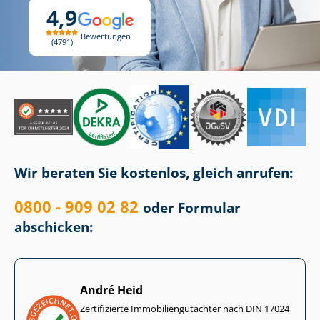
4,9
Bewertungen
4791
Wir beraten Sie kostenlos, gleich anrufen:
0800 - 909 02 82
oder Formular
abschicken:
André Heid
Zertifizierte Im­mo­bi­li­en­gut­ach­ter nach DIN 17024