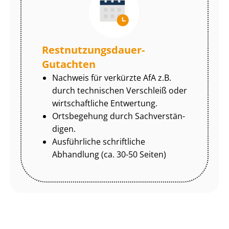
Rest­nut­zungs­dau­er-
Gutachten
Nachweis für verkürzte AfA z.B.
durch technischen Verschleiß oder
wirtschaftliche Entwertung.
Ortsbegehung durch Sach­ver­stän­
di­gen.
Ausführliche schriftliche
Abhandlung (ca. 30-50 Seiten)