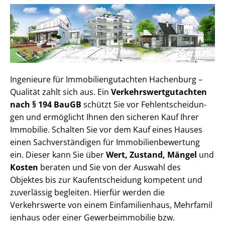
Ingenieure für Im­mo­bi­li­en­gut­ach­ten Hachenburg –
Qualität zahlt sich aus. Ein
Ver­kehrs­wert­gut­ach­ten
nach § 194 BauGB
schützt Sie vor Fehl­ent­schei­dun­
gen und ermöglicht Ihnen den sicheren Kauf Ihrer
Immobilie. Schalten Sie vor dem Kauf eines Hauses
einen Sach­ver­stän­di­gen für Im­mo­bi­li­en­be­wer­tung
ein. Dieser kann Sie über
Wert, Zustand, Mängel
und
Kosten
beraten und Sie von der Auswahl des
Objektes bis zur Kauf­ent­schei­dung kompetent und
zuverlässig begleiten. Hierfür werden die
Verkehrswerte von einem Einfamilienhaus, Mehr­fa­mi­l
i­en­haus oder einer Ge­wer­be­im­mo­bi­lie bzw.