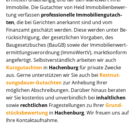
Immobilie. Die Gutachter von Heid Im­mo­bi­li­en­be­wer­
tung verfassen
professionelle Im­mo­bi­li­en­gut­ach­
ten
, die bei Gerichten anerkannt sind und vom
Finanzamt geschätzt werden. Diese werden unter Be­
rück­sich­ti­gung, der gesetzlichen Vorgaben, des
Baugesetzbuches (BauGB) sowie der Im­mo­bi­li­en­wert­
ermitt­lungs­ver­ord­nung (ImmoWertV), marktkonform
angefertigt. Selbst­ver­ständ­lich arbeiten wir auch
Kurzgutachten
in
Hachenburg
für private Zwecke
aus. Gerne unterstützen wir Sie auch bei
Rest­nut­
zungs­dau­er-Gutachten
zur Anhebung Ihrer
möglichen Abschreibungen. Darüber hinaus beraten
wir Sie kostenlos und unverbindlich bei
inhaltlichen
sowie
rechtlichen
Fragestellungen zu Ihrer
Grund­
stücks­be­wer­tung
in
Hachenburg
. Wir freuen uns auf
Ihre Kontaktaufnahme.