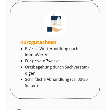
Kurzgutachten
Präzise Wertermittlung nach
ImmoWertV
Für private Zwecke
Ortsbegehung durch Sach­ver­stän­
di­gen
Schriftliche Abhandlung (ca. 30-50
Seiten)