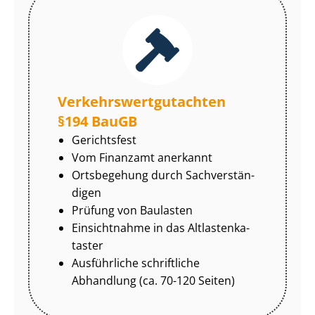
Ver­kehrs­wert­gut­ach­ten
§194 BauGB
Gerichtsfest
Vom Finanzamt anerkannt
Ortsbegehung durch Sach­ver­stän­
di­gen
Prüfung von Baulasten
Einsichtnahme in das Alt­las­ten­ka­
tas­ter
Ausführliche schriftliche
Abhandlung (ca. 70-120 Seiten)