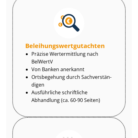
Be­lei­hungs­wert­gut­ach­ten
Präzise Wertermittlung nach
BelWertV
Von Banken anerkannt
Ortsbegehung durch Sach­ver­stän­
di­gen
Ausführliche schriftliche
Abhandlung (ca. 60-90 Seiten)