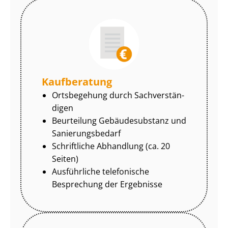
Kaufberatung
Ortsbegehung durch Sach­ver­stän­
di­gen
Beurteilung Gebäudesubstanz und
Sa­nie­rungs­be­darf
Schriftliche Abhandlung (ca. 20
Seiten)
Ausführliche telefonische
Besprechung der Ergebnisse