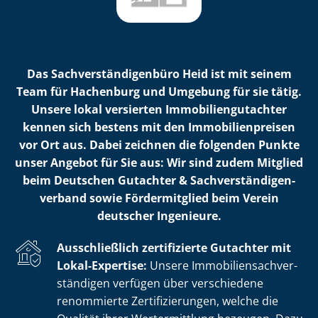
Das Sach­ver­stän­di­gen­bü­ro Heid ist mit seinem
Team für Hachenburg und Umgebung für sie tätig.
Unsere lokal versierten Im­mo­bi­li­en­gut­ach­ter
kennen sich bestens mit den Im­mo­bi­li­en­prei­sen
vor Ort aus. Dabei zeichnen die folgenden Punkte
unser Angebot für Sie aus: Wir sind zudem Mitglied
beim Deutschen Gutachter & Sach­ver­stän­di­gen­
ver­band sowie Fördermitglied beim Verein
deutscher Ingenieure.
Ausschließlich zertifizierte Gutachter mit
Lokal-Expertise:
Unsere Im­mo­bi­li­en­sach­ver­
stän­di­gen verfügen über verschiedene
renommierte Zer­ti­fi­zie­run­gen, welche die