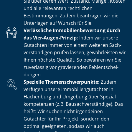
Sie über deren Wert, Zustand, Mängel, Kosten
und alle relevanten rechtlichen
Bestimmungen. Zudem beantragen wir die
Unterlagen auf Wunsch für Sie.
Verlässliche Im­mo­bi­li­en­be­wer­tung durch
das Vier-Augen-Prinzip:
Indem wir unsere
Gutachten immer von einem weiteren Sach­
ver­stän­di­gen prüfen lassen, gewährleisten wir
Ihnen höchste Qualität. So bewahren wir Sie
zuverlässig vor gravierenden Fehl­ent­schei­
dun­gen.
Spezielle The­men­schwer­punk­te:
Zudem
verfügen unsere Im­mo­bi­li­en­gut­ach­ter in
Hachenburg und Umgebung über Spe­zi­al­
kom­pe­ten­zen (z.B. Bau­sach­ver­stän­di­ge). Das
heißt: Wir suchen nicht irgendeinen
Gutachter für Ihr Projekt, sondern den
optimal geeigneten, sodass wir auch