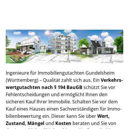
Ingenieure für Im­mo­bi­li­en­gut­ach­ten Gundelsheim
(Württemberg) – Qualität zahlt sich aus. Ein
Ver­kehrs­
wert­gut­ach­ten nach § 194 BauGB
schützt Sie vor
Fehl­ent­schei­dun­gen und ermöglicht Ihnen den
sicheren Kauf Ihrer Immobilie. Schalten Sie vor dem
Kauf eines Hauses einen Sach­ver­stän­di­gen für Im­mo­
bi­li­en­be­wer­tung ein. Dieser kann Sie über
Wert,
Zustand, Mängel
und
Kosten
beraten und Sie von