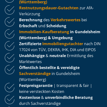
(Württemberg)
Rest­nut­zungs­dau­er-Gutachten
zur AfA-
Verkürzung
Berechnung
des
Verkehrswertes
bei
Erbschaft
und
Scheidung
Immobilien-Kaufberatung
in Gundelsheim
(Württemberg) & Umgebung
Zertifizierte
Im­mo­bi­li­en­gut­ach­ter
nach DIN
17024 von TÜV, DEKRA, IHK, DIA und EIPOS
Unabhängige
&
neutrale
Ermittlung des
Marktwertes
Öffentlich bestellte & vereidigte
Sachverständige
in Gundelsheim
(Württemberg)
Fest­preis­ga­ran­tie
| transparent & fair |
keine versteckten Kosten
Kostenlose
&
unverbindliche Beratung
durch Sachverständige