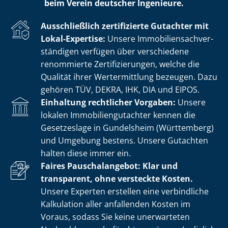
beim Verein deutscher Ingenieure.
Ausschließlich zertifizierte Gutachter mit
Lokal-Expertise:
Unsere Im­mo­bi­li­en­sach­ver­
stän­di­gen verfügen über verschiedene
renommierte Zer­ti­fi­zie­run­gen, welche die
Qualität ihrer Wertermittlung bezeugen. Dazu
gehören TÜV, DEKRA, IHK, DIA und EIPOS.
Einhaltung rechtlicher Vorgaben:
Unsere
lokalen Im­mo­bi­li­en­gut­ach­ter kennen die
Gesetzeslage in Gundelsheim (Württemberg)
und Umgebung bestens. Unsere Gutachten
halten diese immer ein.
Faires Pauschalangebot: Klar und
transparent, ohne versteckte Kosten.
Unsere Experten erstellen eine verbindliche
Kalkulation aller anfallenden Kosten im
Voraus, sodass Sie keine unerwarteten