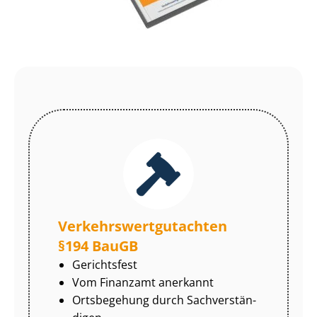
Ver­kehrs­wert­gut­ach­ten
§194 BauGB
Gerichtsfest
Vom Finanzamt anerkannt
Ortsbegehung durch Sach­ver­stän­