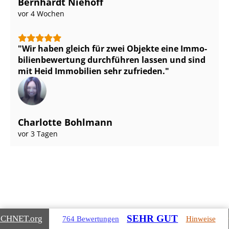
Bernhardt Niehoff
vor 4 Wochen
Wir haben gleich für zwei Objekte eine Im­mo­
bi­li­en­be­wer­tung durchführen lassen und sind
mit Heid Immobilien sehr zufrieden.
Charlotte Bohlmann
vor 3 Tagen
Gebäudearten, die wir für Sie
SEHR GUT
ICHNET
.org
764 Bewertungen
Hinweise