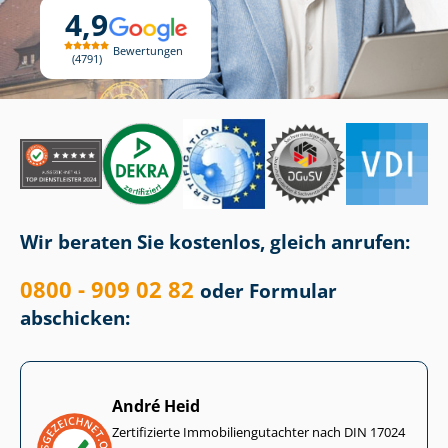
4,9
Bewertungen
4791
Wir beraten Sie kostenlos, gleich anrufen:
0800 - 909 02 82
oder Formular
abschicken:
André Heid
Zertifizierte Im­mo­bi­li­en­gut­ach­ter nach DIN 17024