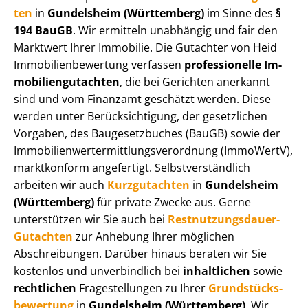
ten
in
Gundelsheim (Württemberg)
im Sinne des
§
194 BauGB
. Wir ermitteln unabhängig und fair den
Marktwert Ihrer Immobilie. Die Gutachter von Heid
Im­mo­bi­li­en­be­wer­tung verfassen
professionelle Im­
mo­bi­li­en­gut­ach­ten
, die bei Gerichten anerkannt
sind und vom Finanzamt geschätzt werden. Diese
werden unter Be­rück­sich­ti­gung, der gesetzlichen
Vorgaben, des Baugesetzbuches (BauGB) sowie der
Im­mo­bi­li­en­wert­ermitt­lungs­ver­ord­nung (ImmoWertV),
marktkonform angefertigt. Selbst­ver­ständ­lich
arbeiten wir auch
Kurzgutachten
in
Gundelsheim
(Württemberg)
für private Zwecke aus. Gerne
unterstützen wir Sie auch bei
Rest­nut­zungs­dau­er-
Gutachten
zur Anhebung Ihrer möglichen
Abschreibungen. Darüber hinaus beraten wir Sie
kostenlos und unverbindlich bei
inhaltlichen
sowie
rechtlichen
Fragestellungen zu Ihrer
Grund­stücks­
be­wer­tung
in
Gundelsheim (Württemberg)
. Wir