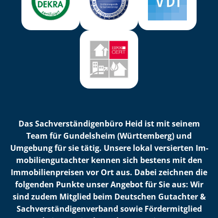
Das Sach­ver­stän­di­gen­bü­ro Heid ist mit seinem
Team für Gundelsheim (Württemberg) und
Umgebung für sie tätig. Unsere lokal versierten Im­
mo­bi­li­en­gut­ach­ter kennen sich bestens mit den
Im­mo­bi­li­en­prei­sen vor Ort aus. Dabei zeichnen die
folgenden Punkte unser Angebot für Sie aus: Wir
sind zudem Mitglied beim Deutschen Gutachter &
Sach­ver­stän­di­gen­ver­band sowie Fördermitglied