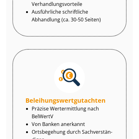
Ver­hand­lungs­vor­tei­le
Ausführliche schriftliche
Abhandlung (ca. 30-50 Seiten)
Be­lei­hungs­wert­gut­ach­ten
Präzise Wertermittlung nach
BelWertV
Von Banken anerkannt
Ortsbegehung durch Sach­ver­stän­