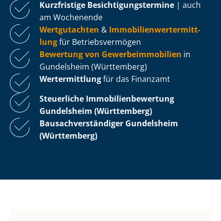
Kurzfristige Be­sich­ti­gungs­ter­mi­ne
| auch
am Wochenende
Wertgutachten
&
Im­mo­bi­li­en­wert­ermitt­
lung
für Be­triebs­ver­mö­gen
Bewertung von Ge­wer­be­im­mo­bi­li­en
in
Gundelsheim (Württemberg)
Wertermittlung
für das Finanzamt
Steuerliche Im­mo­bi­li­en­be­wer­tung
Gundelsheim (Württemberg)
Bau­sach­ver­stän­di­ger Gundelsheim
(Württemberg)