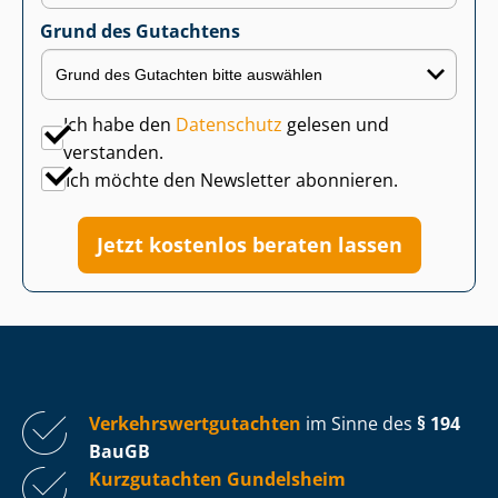
Grund des Gutachtens
Ich habe den
Datenschutz
gelesen und
verstanden.
Ich möchte den Newsletter abonnieren.
Jetzt kostenlos beraten lassen
Ver­kehrs­wert­gut­ach­ten
im Sinne des
§ 194
BauGB
Kurzgutachten Gundelsheim