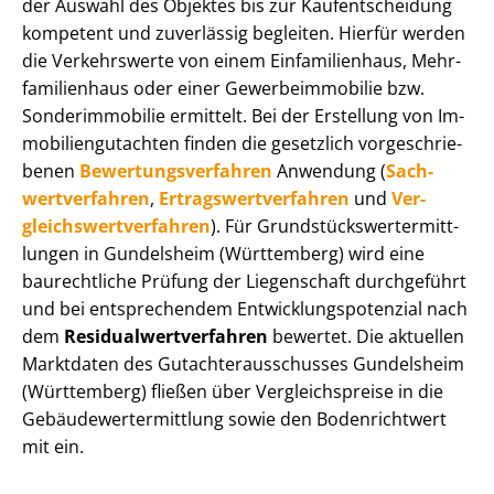
der Auswahl des Objektes bis zur Kauf­ent­schei­dung
kompetent und zuverlässig begleiten. Hierfür werden
die Verkehrswerte von einem Einfamilienhaus, Mehr­
fa­mi­li­en­haus oder einer Ge­wer­be­im­mo­bi­lie bzw.
Sonderimmobilie ermittelt. Bei der Erstellung von Im­
mo­bi­li­en­gut­ach­ten finden die gesetzlich vor­ge­schrie­
be­nen
Be­wer­tungs­ver­fah­ren
Anwendung (
Sach­
wert­ver­fah­ren
,
Er­trags­wert­ver­fah­ren
und
Ver­
gleichs­wert­ver­fah­ren
). Für Grund­stücks­wert­ermitt­
lun­gen in Gundelsheim (Württemberg) wird eine
baurechtliche Prüfung der Liegenschaft durchgeführt
und bei entsprechendem Ent­wick­lungs­po­ten­zi­al nach
dem
Re­si­du­al­wert­ver­fah­ren
bewertet. Die aktuellen
Marktdaten des Gut­ach­ter­aus­schus­ses Gundelsheim
(Württemberg) fließen über Ver­gleichs­prei­se in die
Ge­bäu­de­wert­ermitt­lung sowie den Bodenrichtwert
mit ein.