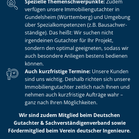
Spezielle The­men­schwer­punk­te:
Zudem
verfügen unsere Im­mo­bi­li­en­gut­ach­ter in
Gundelsheim (Württemberg) und Umgebung
über Spe­zi­al­kom­pe­ten­zen (z.B. Bau­sach­ver­
stän­di­ge). Das heißt: Wir suchen nicht
irgendeinen Gutachter für Ihr Projekt,
sondern den optimal geeigneten, sodass wir
auch besondere Anliegen bestens bedienen
können.
Auch kurzfristige Termine:
Unsere Kunden
sind uns wichtig. Deshalb richten sich unsere
Im­mo­bi­li­en­gut­ach­ter zeitlich nach Ihnen und
nehmen auch kurzfristige Aufträge wahr –
ganz nach Ihren Möglichkeiten.
Wir sind zudem Mitglied beim Deutschen
Gutachter & Sach­ver­stän­di­gen­ver­band sowie
Fördermitglied beim Verein deutscher Ingenieure.