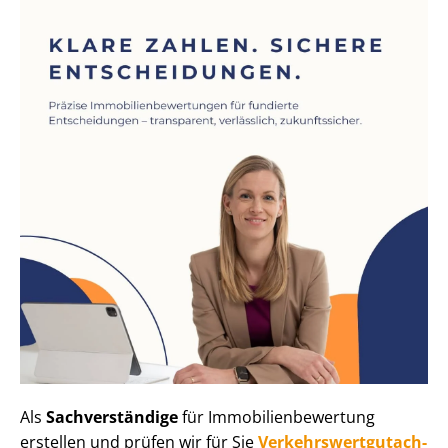
Als
Sachverständige
für Im­mo­bi­li­en­be­wer­tung
erstellen und prüfen wir für Sie
Ver­kehrs­wert­gut­ach­