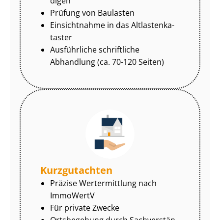
di­gen
Prüfung von Baulasten
Einsichtnahme in das Alt­las­ten­ka­
tas­ter
Ausführliche schriftliche
Abhandlung (ca. 70-120 Seiten)
Kurzgutachten
Präzise Wertermittlung nach
ImmoWertV
Für private Zwecke
Ortsbegehung durch Sach­ver­stän­