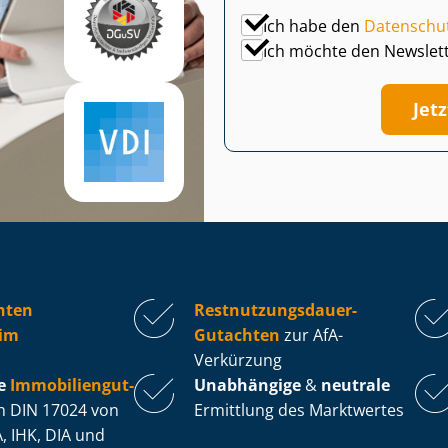
Ich habe den
Datenschu
Ich möchte den Newslet
Jet
hten
Rest­nut­zungs­dau­er-
im
Gutachten
zur AfA-
Verkürzung
e
Im­mo­bi­li­en­gut­
Unabhängige
&
neutrale
 DIN 17024 von
Ermittlung des Marktwertes
, IHK, DIA und