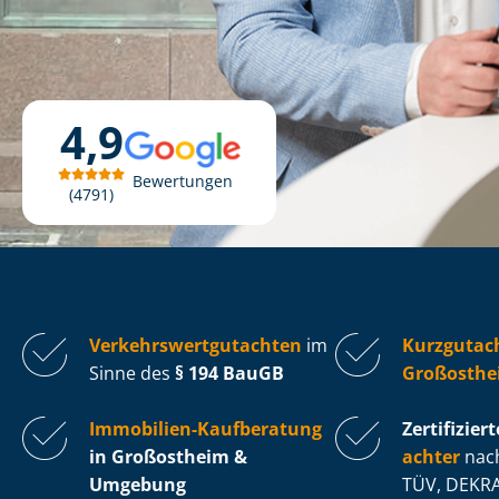
4,9
Bewertungen
4791
Ver­kehrs­wert­gut­ach­ten
im
Kurzgutac
Sinne des
§ 194 BauGB
Großosthe
Immobilien-Kaufberatung
Zertifiziert
in Großostheim &
ach­ter
nach
Umgebung
TÜV, DEKRA