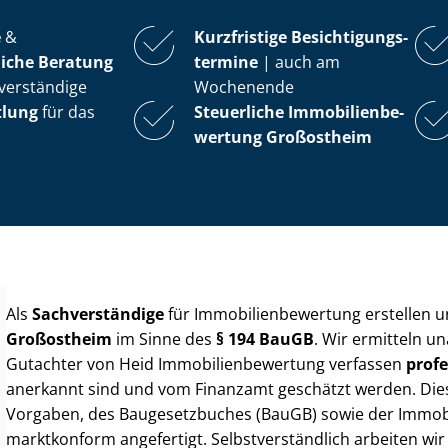
e
&
Kurzfristige Be­sich­ti­gungs­
iche Beratung
ter­mi­ne
| auch am
verständige
Wochenende
tlung
für das
Steuerliche Im­mo­bi­li­en­be­
wer­tung
Großostheim
Als
Sachverständige
für Im­mo­bi­li­en­be­wer­tung erstellen
Großostheim
im Sinne des
§ 194 BauGB
. Wir ermitteln u
Gutachter von Heid Im­mo­bi­li­en­be­wer­tung verfassen
profe
anerkannt sind und vom Finanzamt geschätzt werden. Diese 
Vorgaben, des Baugesetzbuches (BauGB) sowie der Im­mo­bi­l
marktkonform angefertigt. Selbst­ver­ständ­lich arbeiten wi