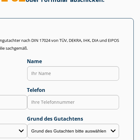
li­en­gut­ach­ter nach DIN 17024 von TÜV, DEKRA, IHK, DIA und EIPOS
lie sachgemäß.
Name
Telefon
Grund des Gutachtens