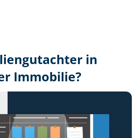
lien­gutachter in
er Immobilie?