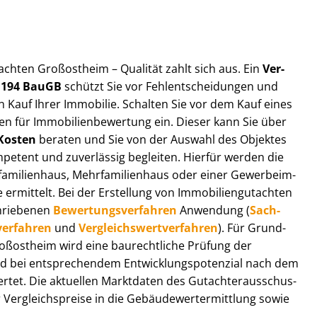
ut­ach­ten Großostheim – Qualität zahlt sich aus. Ein
Ver­
§ 194 BauGB
schützt Sie vor Fehl­ent­schei­dun­gen und
 Kauf Ihrer Immobilie. Schalten Sie vor dem Kauf eines
n für Im­mo­bi­li­en­be­wer­tung ein. Dieser kann Sie über
Kosten
beraten und Sie von der Auswahl des Objektes
ompetent und zuverlässig begleiten. Hierfür werden die
ilienhaus, Mehr­fa­mi­li­en­haus oder einer Ge­wer­be­im­
rmittelt. Bei der Erstellung von Im­mo­bi­li­en­gut­ach­ten
hrie­be­nen
Be­wer­tungs­ver­fah­ren
Anwendung (
Sach­
ver­fah­ren
und
Ver­gleichs­wert­ver­fah­ren
). Für Grund­
 Großostheim wird eine baurechtliche Prüfung der
 bei entsprechendem Ent­wick­lungs­po­ten­zi­al nach dem
tet. Die aktuellen Marktdaten des Gut­ach­ter­aus­schus­
r­gleichs­prei­se in die Ge­bäu­de­wert­ermitt­lung sowie