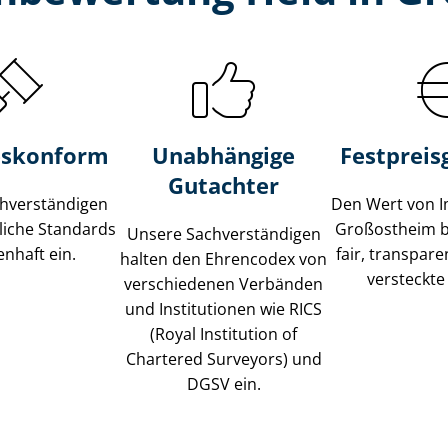
s­konform
Unabhängige
Festpreis​
Gutachter
­ver­stän­di­gen
Den Wert von I
liche Standards
Großostheim b
Unsere Sach­ver­stän­di­gen
nhaft ein.
fair, transpar
halten den Ehrencodex von
versteckte
verschiedenen Verbänden
und Institutionen wie RICS
(Royal Institution of
Chartered Surveyors) und
DGSV ein.