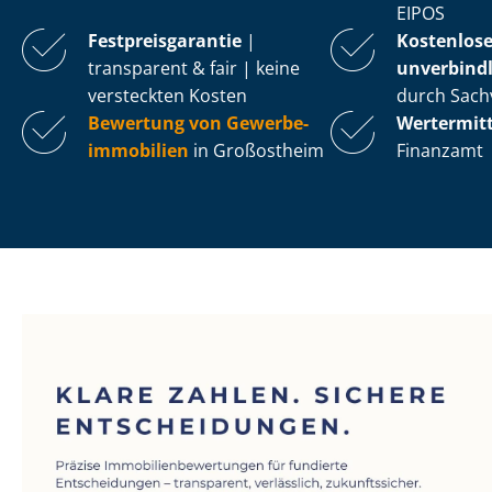
EIPOS
Fest­preis­ga­ran­tie
|
Kostenlos
transparent & fair | keine
unverbindl
versteckten Kosten
durch Sach
Bewertung von Ge­wer­be­
Wertermit
im­mo­bi­li­en
in Großostheim
Finanzamt