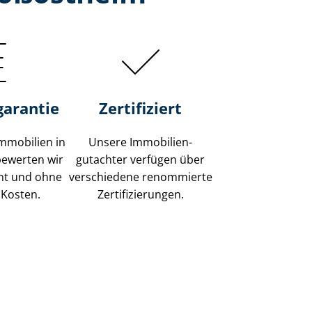
garantie
Zertifiziert
mmobilien in
Unsere Immobilien­
ewerten wir
gutachter verfügen über
ent und ohne
verschiedene renommierte
 Kosten.
Zer­ti­fi­zie­run­gen.