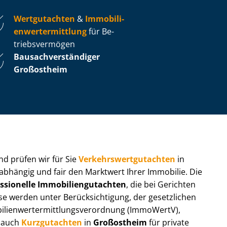
Wertgutachten
&
Im­mo­bi­li­
en­wert­ermitt­lung
für Be­
triebs­ver­mö­gen
Bau­sach­ver­stän­di­ger
Großostheim
 und prüfen wir für Sie
Ver­kehrs­wert­gut­ach­ten
in
nabhängig und fair den Marktwert Ihrer Immobilie. Die
ssionelle Im­mo­bi­li­en­gut­ach­ten
, die bei Gerichten
werden unter Be­rück­sich­ti­gung, der gesetzlichen
i­en­wert­ermitt­lungs­ver­ord­nung (ImmoWertV),
r auch
Kurzgutachten
in
Großostheim
für private