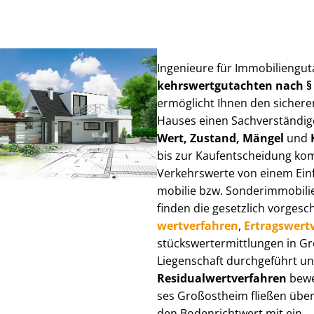
Ingenieure für Im­mo­bi­li­en­g
kehrs­wert­gut­ach­ten nach 
ermöglicht Ihnen den sicheren
Hauses einen Sach­ver­stän­di­ge
Wert, Zustand, Mängel
und
bis zur Kauf­ent­schei­dung k
Verkehrswerte von einem Einfam
mo­bi­lie bzw. Sonderimmobilie e
finden die gesetzlich vor­ge­sc
wert­ver­fah­ren
,
Er­trags­wert­
stücks­wert­ermitt­lun­gen in
Liegenschaft durchgeführt und
Re­si­du­al­wert­ver­fah­ren
bewer
ses Großostheim fließen über Ve
den Bodenrichtwert mit ein.