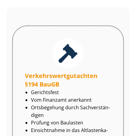
Ver­kehrs­wert­gut­ach­ten
§194 BauGB
Gerichtsfest
Vom Finanzamt anerkannt
Ortsbegehung durch Sach­ver­stän­
di­gen
Prüfung von Baulasten
Einsichtnahme in das Alt­las­ten­ka­