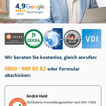
4,9
Bewertungen
4791
Wir beraten Sie kostenlos, gleich anrufen:
0800 - 909 02 82
oder Formular
abschicken:
André Heid
Zertifizierte Im­mo­bi­li­en­gut­ach­ter nach DIN 17024