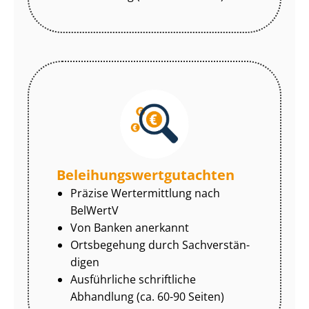
Be­lei­hungs­wert­gut­ach­ten
Präzise Wertermittlung nach
BelWertV
Von Banken anerkannt
Ortsbegehung durch Sach­ver­stän­
di­gen
Ausführliche schriftliche
Abhandlung (ca. 60-90 Seiten)