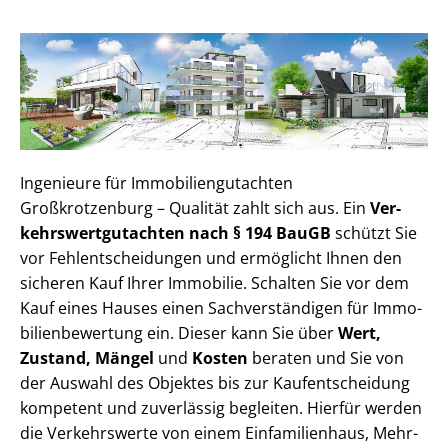
Ingenieure für Im­mo­bi­li­en­gut­ach­ten
Großkrotzenburg – Qualität zahlt sich aus. Ein
Ver­
kehrs­wert­gut­ach­ten nach § 194 BauGB
schützt Sie
vor Fehl­ent­schei­dun­gen und ermöglicht Ihnen den
sicheren Kauf Ihrer Immobilie. Schalten Sie vor dem
Kauf eines Hauses einen Sach­ver­stän­di­gen für Im­mo­
bi­li­en­be­wer­tung ein. Dieser kann Sie über
Wert,
Zustand, Mängel
und
Kosten
beraten und Sie von
der Auswahl des Objektes bis zur Kauf­ent­schei­dung
kompetent und zuverlässig begleiten. Hierfür werden
die Verkehrswerte von einem Einfamilienhaus, Mehr­