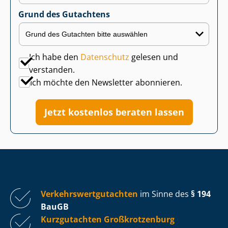
Grund des Gutachtens
Ich habe den
Datenschutz
gelesen und
verstanden.
Ich möchte den Newsletter abonnieren.
Jetzt kostenlos beraten lassen
Ver­kehrs­wert­gut­ach­ten
im Sinne des
§ 194
BauGB
Kurzgutachten Großkrotzenburg