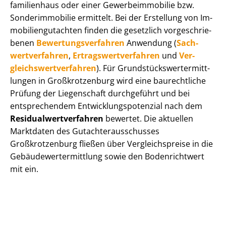
fa­mi­li­en­haus oder einer Ge­wer­be­im­mo­bi­lie bzw.
Sonderimmobilie ermittelt. Bei der Erstellung von Im­
mo­bi­li­en­gut­ach­ten finden die gesetzlich vor­ge­schrie­
be­nen
Be­wer­tungs­ver­fah­ren
Anwendung (
Sach­
wert­ver­fah­ren
,
Er­trags­wert­ver­fah­ren
und
Ver­
gleichs­wert­ver­fah­ren
). Für Grund­stücks­wert­ermitt­
lun­gen in Großkrotzenburg wird eine baurechtliche
Prüfung der Liegenschaft durchgeführt und bei
entsprechendem Ent­wick­lungs­po­ten­zi­al nach dem
Re­si­du­al­wert­ver­fah­ren
bewertet. Die aktuellen
Marktdaten des Gut­ach­ter­aus­schus­ses
Großkrotzenburg fließen über Ver­gleichs­prei­se in die
Ge­bäu­de­wert­ermitt­lung sowie den Bodenrichtwert
mit ein.