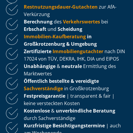
Rest­nut­zungs­dau­er-Gutachten
zur AfA-
Verkürzung
Berechnung
des
Verkehrswertes
bei
Erbschaft
und
Scheidung
Immobilien-Kaufberatung
in
Großkrotzenburg & Umgebung
Zertifizierte
Im­mo­bi­li­en­gut­ach­ter
nach DIN
17024 von TÜV, DEKRA, IHK, DIA und EIPOS
Unabhängige
&
neutrale
Ermittlung des
Marktwertes
Öffentlich bestellte & vereidigte
Sachverständige
in Großkrotzenburg
Fest­preis­ga­ran­tie
| transparent & fair |
keine versteckten Kosten
Kostenlose
&
unverbindliche Beratung
durch Sachverständige
Kurzfristige Be­sich­ti­gungs­ter­mi­ne
| auch
am Wochenende