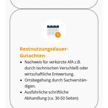
Rest­nut­zungs­dau­er-
Gutachten
Nachweis für verkürzte AfA z.B.
durch technischen Verschleiß oder
wirtschaftliche Entwertung.
Ortsbegehung durch Sach­ver­stän­
di­gen.
Ausführliche schriftliche
Abhandlung (ca. 30-50 Seiten)