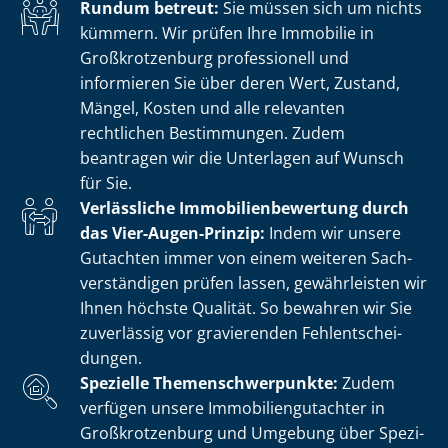
Rundum betreut:
Sie müssen sich um nichts
kümmern. Wir prüfen Ihre Immobilie in
Großkrotzenburg professionell und
informieren Sie über deren Wert, Zustand,
Mängel, Kosten und alle relevanten
rechtlichen Bestimmungen. Zudem
beantragen wir die Unterlagen auf Wunsch
für Sie.
Verlässliche Im­mo­bi­li­en­be­wer­tung durch
das Vier-Augen-Prinzip:
Indem wir unsere
Gutachten immer von einem weiteren Sach­
ver­stän­di­gen prüfen lassen, gewährleisten wir
Ihnen höchste Qualität. So bewahren wir Sie
zuverlässig vor gravierenden Fehl­ent­schei­
dun­gen.
Spezielle The­men­schwer­punk­te:
Zudem
verfügen unsere Im­mo­bi­li­en­gut­ach­ter in
Großkrotzenburg und Umgebung über Spe­zi­