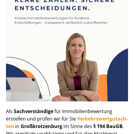
Als
Sachverständige
für Im­mo­bi­li­en­be­wer­tung
erstellen und prüfen wir für Sie
Ver­kehrs­wert­gut­ach­
ten
in
Großkrotzenburg
im Sinne des
§ 194 BauGB
.
Wir ermitteln unabhängig und fair den Marktwert