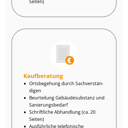
Seiten)
Kaufberatung
Ortsbegehung durch Sach­ver­stän­
di­gen
Beurteilung Gebäudesubstanz und
Sa­nie­rungs­be­darf
Schriftliche Abhandlung (ca. 20
Seiten)
Ausführliche telefonische