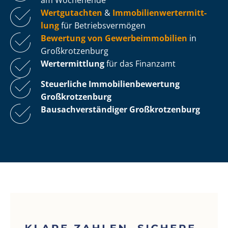
Wertgutachten
&
Im­mo­bi­li­en­wert­ermitt­
lung
für Be­triebs­ver­mö­gen
Bewertung von Ge­wer­be­im­mo­bi­li­en
in
Großkrotzenburg
Wertermittlung
für das Finanzamt
Steuerliche Im­mo­bi­li­en­be­wer­tung
Großkrotzenburg
Bau­sach­ver­stän­di­ger Großkrotzenburg