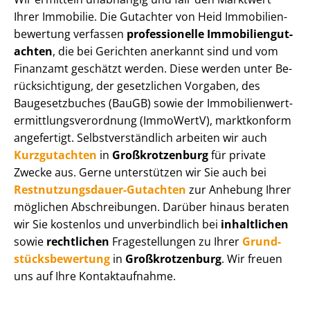
Ihrer Immobilie. Die Gutachter von Heid Im­mo­bi­li­en­
be­wer­tung verfassen
professionelle Im­mo­bi­li­en­gut­
ach­ten
, die bei Gerichten anerkannt sind und vom
Finanzamt geschätzt werden. Diese werden unter Be­
rück­sich­ti­gung, der gesetzlichen Vorgaben, des
Baugesetzbuches (BauGB) sowie der Im­mo­bi­li­en­wert­
ermitt­lungs­ver­ord­nung (ImmoWertV), marktkonform
angefertigt. Selbst­ver­ständ­lich arbeiten wir auch
Kurzgutachten
in
Großkrotzenburg
für private
Zwecke aus. Gerne unterstützen wir Sie auch bei
Rest­nut­zungs­dau­er-Gutachten
zur Anhebung Ihrer
möglichen Abschreibungen. Darüber hinaus beraten
wir Sie kostenlos und unverbindlich bei
inhaltlichen
sowie
rechtlichen
Fragestellungen zu Ihrer
Grund­
stücks­be­wer­tung
in
Großkrotzenburg
. Wir freuen
uns auf Ihre Kontaktaufnahme.