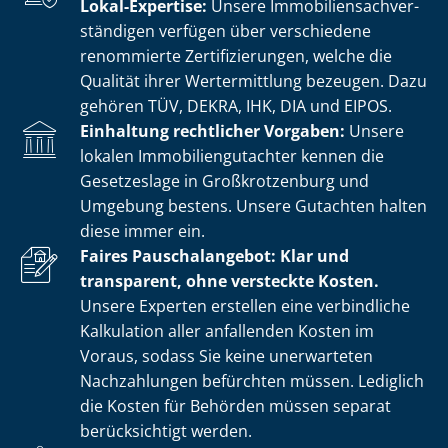
Lokal-Expertise:
Unsere Im­mo­bi­li­en­sach­ver­
stän­di­gen verfügen über verschiedene
renommierte Zer­ti­fi­zie­run­gen, welche die
Qualität ihrer Wertermittlung bezeugen. Dazu
gehören TÜV, DEKRA, IHK, DIA und EIPOS.
Einhaltung rechtlicher Vorgaben:
Unsere
lokalen Im­mo­bi­li­en­gut­ach­ter kennen die
Gesetzeslage in Großkrotzenburg und
Umgebung bestens. Unsere Gutachten halten
diese immer ein.
Faires Pauschalangebot: Klar und
transparent, ohne versteckte Kosten.
Unsere Experten erstellen eine verbindliche
Kalkulation aller anfallenden Kosten im
Voraus, sodass Sie keine unerwarteten
Nachzahlungen befürchten müssen. Lediglich
die Kosten für Behörden müssen separat
berücksichtigt werden.