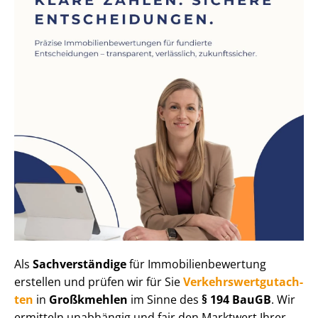
Als
Sachverständige
für Im­mo­bi­li­en­be­wer­tung
erstellen und prüfen wir für Sie
Ver­kehrs­wert­gut­ach­
ten
in
Großkmehlen
im Sinne des
§ 194 BauGB
. Wir
ermitteln unabhängig und fair den Marktwert Ihrer