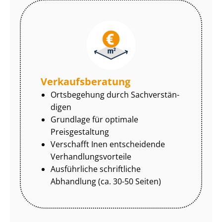
Ver­kaufs­be­ra­tung
Ortsbegehung durch Sach­ver­stän­
di­gen
Grundlage für optimale
Preisgestaltung
Verschafft Inen entscheidende
Ver­hand­lungs­vor­tei­le
Ausführliche schriftliche
Abhandlung (ca. 30-50 Seiten)