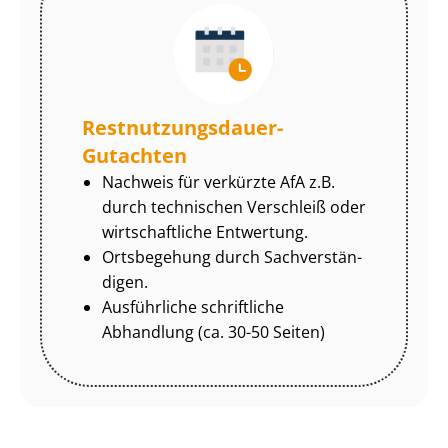
Rest­nut­zungs­dau­er-
Gutachten
Nachweis für verkürzte AfA z.B.
durch technischen Verschleiß oder
wirtschaftliche Entwertung.
Ortsbegehung durch Sach­ver­stän­
di­gen.
Ausführliche schriftliche
Abhandlung (ca. 30-50 Seiten)