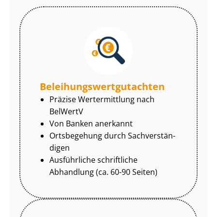
Be­lei­hungs­wert­gut­ach­ten
Präzise Wertermittlung nach
BelWertV
Von Banken anerkannt
Ortsbegehung durch Sach­ver­stän­
di­gen
Ausführliche schriftliche
Abhandlung (ca. 60-90 Seiten)