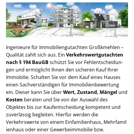
Ingenieure für Im­mo­bi­li­en­gut­ach­ten Großkmehlen –
Qualität zahlt sich aus. Ein
Ver­kehrs­wert­gut­ach­ten
nach § 194 BauGB
schützt Sie vor Fehl­ent­schei­dun­
gen und ermöglicht Ihnen den sicheren Kauf Ihrer
Immobilie. Schalten Sie vor dem Kauf eines Hauses
einen Sach­ver­stän­di­gen für Im­mo­bi­li­en­be­wer­tung
ein. Dieser kann Sie über
Wert, Zustand, Mängel
und
Kosten
beraten und Sie von der Auswahl des
Objektes bis zur Kauf­ent­schei­dung kompetent und
zuverlässig begleiten. Hierfür werden die
Verkehrswerte von einem Einfamilienhaus, Mehr­fa­mi­l
i­en­haus oder einer Ge­wer­be­im­mo­bi­lie bzw.