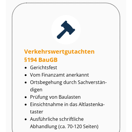
Ver­kehrs­wert­gut­ach­ten
§194 BauGB
Gerichtsfest
Vom Finanzamt anerkannt
Ortsbegehung durch Sach­ver­stän­
di­gen
Prüfung von Baulasten
Einsichtnahme in das Alt­las­ten­ka­
tas­ter
Ausführliche schriftliche
Abhandlung (ca. 70-120 Seiten)