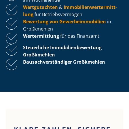
Wertgutachten
&
Im­mo­bi­li­en­wert­ermitt­
lung
für Be­triebs­ver­mö­gen
Bewertung von Ge­wer­be­im­mo­bi­li­en
in
Großkmehlen
Wertermittlung
für das Finanzamt
Steuerliche Im­mo­bi­li­en­be­wer­tung
Großkmehlen
Bau­sach­ver­stän­di­ger Großkmehlen