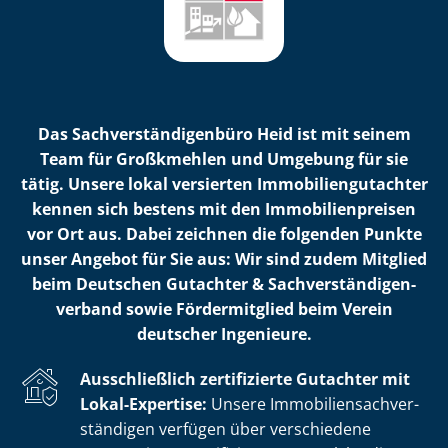
Das Sach­ver­stän­di­gen­bü­ro Heid ist mit seinem
Team für Großkmehlen und Umgebung für sie
tätig. Unsere lokal versierten Im­mo­bi­li­en­gut­ach­ter
kennen sich bestens mit den Im­mo­bi­li­en­prei­sen
vor Ort aus. Dabei zeichnen die folgenden Punkte
unser Angebot für Sie aus: Wir sind zudem Mitglied
beim Deutschen Gutachter & Sach­ver­stän­di­gen­
ver­band sowie Fördermitglied beim Verein
deutscher Ingenieure.
Ausschließlich zertifizierte Gutachter mit
Lokal-Expertise:
Unsere Im­mo­bi­li­en­sach­ver­
stän­di­gen verfügen über verschiedene