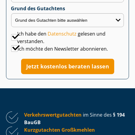
Grund des Gutachtens
Ich habe den
Datenschutz
gelesen und
verstanden.
Ich möchte den Newsletter abonnieren.
Jetzt kostenlos beraten lassen
Ver­kehrs­wert­gut­ach­ten
im Sinne des
§ 194
BauGB
Kurzgutachten Großkmehlen