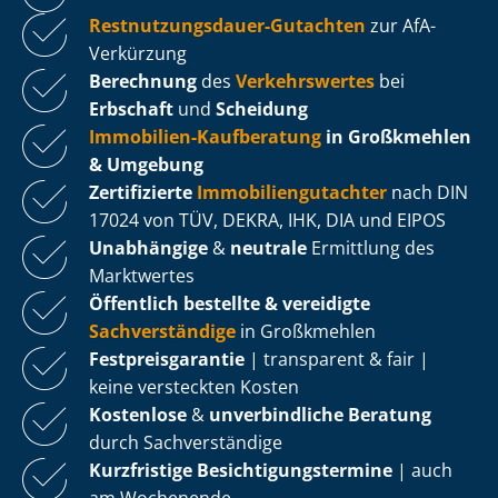
Rest­nut­zungs­dau­er-Gutachten
zur AfA-
Verkürzung
Berechnung
des
Verkehrswertes
bei
Erbschaft
und
Scheidung
Immobilien-Kaufberatung
in Großkmehlen
& Umgebung
Zertifizierte
Im­mo­bi­li­en­gut­ach­ter
nach DIN
17024 von TÜV, DEKRA, IHK, DIA und EIPOS
Unabhängige
&
neutrale
Ermittlung des
Marktwertes
Öffentlich bestellte & vereidigte
Sachverständige
in Großkmehlen
Fest­preis­ga­ran­tie
| transparent & fair |
keine versteckten Kosten
Kostenlose
&
unverbindliche Beratung
durch Sachverständige
Kurzfristige Be­sich­ti­gungs­ter­mi­ne
| auch
am Wochenende