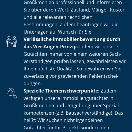
Großkmehlen professionell und informieren
Sie über deren Wert, Zustand, Mängel, Kosten
und alle relevanten rechtlichen
Bestimmungen. Zudem beantragen wir die
Unterlagen auf Wunsch für Sie.
Verlässliche Im­mo­bi­li­en­be­wer­tung durch
das Vier-Augen-Prinzip:
Indem wir unsere
Gutachten immer von einem weiteren Sach­
ver­stän­di­gen prüfen lassen, gewährleisten wir
Ihnen höchste Qualität. So bewahren wir Sie
zuverlässig vor gravierenden Fehl­ent­schei­
dun­gen.
Spezielle The­men­schwer­punk­te:
Zudem
verfügen unsere Im­mo­bi­li­en­gut­ach­ter in
Großkmehlen und Umgebung über Spe­zi­al­
kom­pe­ten­zen (z.B. Bau­sach­ver­stän­di­ge). Das
heißt: Wir suchen nicht irgendeinen
Gutachter für Ihr Projekt, sondern den