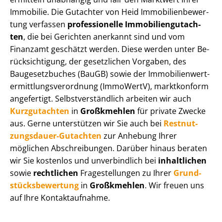
Immobilie. Die Gutachter von Heid Im­mo­bi­li­en­be­wer­
tung verfassen
professionelle Im­mo­bi­li­en­gut­ach­
ten
, die bei Gerichten anerkannt sind und vom
Finanzamt geschätzt werden. Diese werden unter Be­
rück­sich­ti­gung, der gesetzlichen Vorgaben, des
Baugesetzbuches (BauGB) sowie der Im­mo­bi­li­en­wert­
ermitt­lungs­ver­ord­nung (ImmoWertV), marktkonform
angefertigt. Selbst­ver­ständ­lich arbeiten wir auch
Kurzgutachten
in
Großkmehlen
für private Zwecke
aus. Gerne unterstützen wir Sie auch bei
Rest­nut­
zungs­dau­er-Gutachten
zur Anhebung Ihrer
möglichen Abschreibungen. Darüber hinaus beraten
wir Sie kostenlos und unverbindlich bei
inhaltlichen
sowie
rechtlichen
Fragestellungen zu Ihrer
Grund­
stücks­be­wer­tung
in
Großkmehlen
. Wir freuen uns
auf Ihre Kontaktaufnahme.