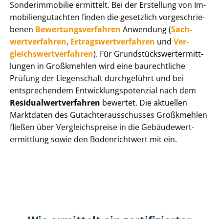
Sonderimmobilie ermittelt. Bei der Erstellung von Im­
mo­bi­li­en­gut­ach­ten finden die gesetzlich vor­ge­schrie­
be­nen
Be­wer­tungs­ver­fah­ren
Anwendung (
Sach­
wert­ver­fah­ren
,
Er­trags­wert­ver­fah­ren
und
Ver­
gleichs­wert­ver­fah­ren
). Für Grund­stücks­wert­ermitt­
lun­gen in Großkmehlen wird eine baurechtliche
Prüfung der Liegenschaft durchgeführt und bei
entsprechendem Ent­wick­lungs­po­ten­zi­al nach dem
Re­si­du­al­wert­ver­fah­ren
bewertet. Die aktuellen
Marktdaten des Gut­ach­ter­aus­schus­ses Großkmehlen
fließen über Ver­gleichs­prei­se in die Ge­bäu­de­wert­
ermitt­lung sowie den Bodenrichtwert mit ein.