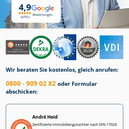
4,9
Bewertungen
4791
Wir beraten Sie kostenlos, gleich anrufen:
0800 - 909 02 82
oder Formular
abschicken:
André Heid
Zertifizierte Im­mo­bi­li­en­gut­ach­ter nach DIN 17024