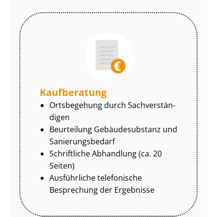
Kaufberatung
Ortsbegehung durch Sach­ver­stän­
di­gen
Beurteilung Gebäudesubstanz und
Sa­nie­rungs­be­darf
Schriftliche Abhandlung (ca. 20
Seiten)
Ausführliche telefonische
Besprechung der Ergebnisse