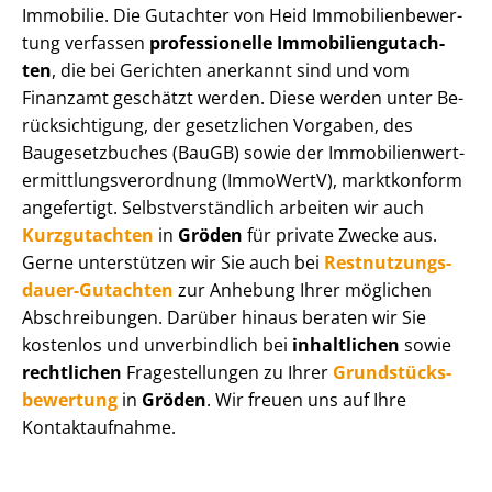
Immobilie. Die Gutachter von Heid Im­mo­bi­li­en­be­wer­
tung verfassen
professionelle Im­mo­bi­li­en­gut­ach­
ten
, die bei Gerichten anerkannt sind und vom
Finanzamt geschätzt werden. Diese werden unter Be­
rück­sich­ti­gung, der gesetzlichen Vorgaben, des
Baugesetzbuches (BauGB) sowie der Im­mo­bi­li­en­wert­
ermitt­lungs­ver­ord­nung (ImmoWertV), marktkonform
angefertigt. Selbst­ver­ständ­lich arbeiten wir auch
Kurzgutachten
in
Gröden
für private Zwecke aus.
Gerne unterstützen wir Sie auch bei
Rest­nut­zungs­
dau­er-Gutachten
zur Anhebung Ihrer möglichen
Abschreibungen. Darüber hinaus beraten wir Sie
kostenlos und unverbindlich bei
inhaltlichen
sowie
rechtlichen
Fragestellungen zu Ihrer
Grund­stücks­
be­wer­tung
in
Gröden
. Wir freuen uns auf Ihre
Kontaktaufnahme.