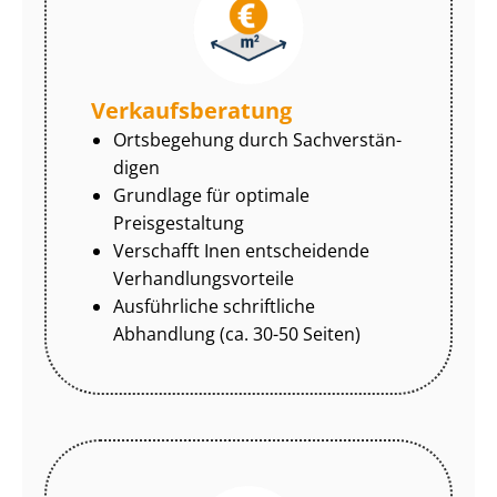
Ver­kaufs­be­ra­tung
Ortsbegehung durch Sach­ver­stän­
di­gen
Grundlage für optimale
Preisgestaltung
Verschafft Inen entscheidende
Ver­hand­lungs­vor­tei­le
Ausführliche schriftliche
Abhandlung (ca. 30-50 Seiten)