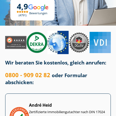
4,9
Bewertungen
4791
Wir beraten Sie kostenlos, gleich anrufen:
0800 - 909 02 82
oder Formular
abschicken:
André Heid
Zertifizierte Im­mo­bi­li­en­gut­ach­ter nach DIN 17024