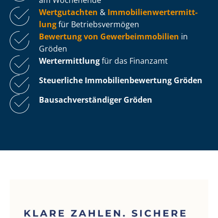
Wertgutachten
&
Im­mo­bi­li­en­wert­ermitt­
lung
für Be­triebs­ver­mö­gen
Bewertung von Ge­wer­be­im­mo­bi­li­en
in
Gröden
Wertermittlung
für das Finanzamt
Steuerliche Im­mo­bi­li­en­be­wer­tung
Gröden
Bau­sach­ver­stän­di­ger Gröden