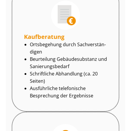
Kaufberatung
Ortsbegehung durch Sach­ver­stän­
di­gen
Beurteilung Gebäudesubstanz und
Sa­nie­rungs­be­darf
Schriftliche Abhandlung (ca. 20
Seiten)
Ausführliche telefonische
Besprechung der Ergebnisse