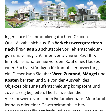
Ingenieure für Im­mo­bi­li­en­gut­ach­ten Gröden –
Qualität zahlt sich aus. Ein
Ver­kehrs­wert­gut­ach­ten
nach § 194 BauGB
schützt Sie vor Fehl­ent­schei­dun­
gen und ermöglicht Ihnen den sicheren Kauf Ihrer
Immobilie. Schalten Sie vor dem Kauf eines Hauses
einen Sach­ver­stän­di­gen für Im­mo­bi­li­en­be­wer­tung
ein. Dieser kann Sie über
Wert, Zustand, Mängel
und
Kosten
beraten und Sie von der Auswahl des
Objektes bis zur Kauf­ent­schei­dung kompetent und
zuverlässig begleiten. Hierfür werden die
Verkehrswerte von einem Einfamilienhaus, Mehr­fa­mi­l
i­en­haus oder einer Ge­wer­be­im­mo­bi­lie bzw.