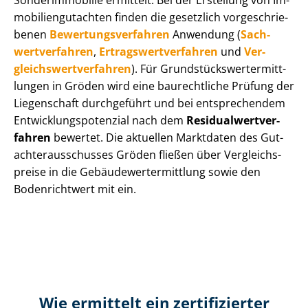
Sonderimmobilie ermittelt. Bei der Erstellung von Im­
mo­bi­li­en­gut­ach­ten finden die gesetzlich vor­ge­schrie­
be­nen
Be­wer­tungs­ver­fah­ren
Anwendung (
Sach­
wert­ver­fah­ren
,
Er­trags­wert­ver­fah­ren
und
Ver­
gleichs­wert­ver­fah­ren
). Für Grund­stücks­wert­ermitt­
lun­gen in Gröden wird eine baurechtliche Prüfung der
Liegenschaft durchgeführt und bei entsprechendem
Ent­wick­lungs­po­ten­zi­al nach dem
Re­si­du­al­wert­ver­
fah­ren
bewertet. Die aktuellen Marktdaten des Gut­
ach­ter­aus­schus­ses Gröden fließen über Ver­gleichs­
prei­se in die Ge­bäu­de­wert­ermitt­lung sowie den
Bodenrichtwert mit ein.
Wie ermittelt ein zertifizierter