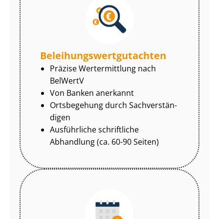
Be­lei­hungs­wert­gut­ach­ten
Präzise Wertermittlung nach
BelWertV
Von Banken anerkannt
Ortsbegehung durch Sach­ver­stän­
di­gen
Ausführliche schriftliche
Abhandlung (ca. 60-90 Seiten)