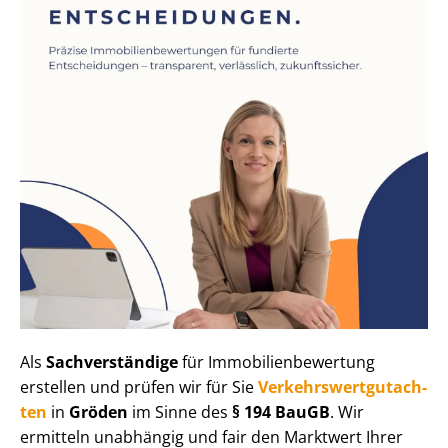
Als
Sachverständige
für Im­mo­bi­li­en­be­wer­tung
erstellen und prüfen wir für Sie
Ver­kehrs­wert­gut­ach­
ten
in
Gröden
im Sinne des
§ 194 BauGB
. Wir
ermitteln unabhängig und fair den Marktwert Ihrer