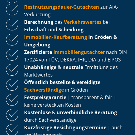
Rest­nut­zungs­dau­er-Gutachten
zur AfA-
Verkürzung
Berechnung
des
Verkehrswertes
bei
Erbschaft
und
Scheidung
Immobilien-Kaufberatung
in Gröden &
Umgebung
Zertifizierte
Im­mo­bi­li­en­gut­ach­ter
nach DIN
17024 von TÜV, DEKRA, IHK, DIA und EIPOS
Unabhängige
&
neutrale
Ermittlung des
Marktwertes
Öffentlich bestellte & vereidigte
Sachverständige
in Gröden
Fest­preis­ga­ran­tie
| transparent & fair |
keine versteckten Kosten
Kostenlose
&
unverbindliche Beratung
durch Sachverständige
Kurzfristige Be­sich­ti­gungs­ter­mi­ne
| auch
am Wochenende