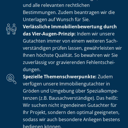
und alle relevanten rechtlichen
Bestimmungen. Zudem beantragen wir die
Unterlagen auf Wunsch für Sie.
Verlässliche Im­mo­bi­li­en­be­wer­tung durch
das Vier-Augen-Prinzip:
Indem wir unsere
Gutachten immer von einem weiteren Sach­
ver­stän­di­gen prüfen lassen, gewährleisten wir
Ihnen höchste Qualität. So bewahren wir Sie
zuverlässig vor gravierenden Fehl­ent­schei­
dun­gen.
Spezielle The­men­schwer­punk­te:
Zudem
verfügen unsere Im­mo­bi­li­en­gut­ach­ter in
Gröden und Umgebung über Spe­zi­al­kom­pe­
ten­zen (z.B. Bau­sach­ver­stän­di­ge). Das heißt:
Wir suchen nicht irgendeinen Gutachter für
Ihr Projekt, sondern den optimal geeigneten,
sodass wir auch besondere Anliegen bestens
bedienen können.