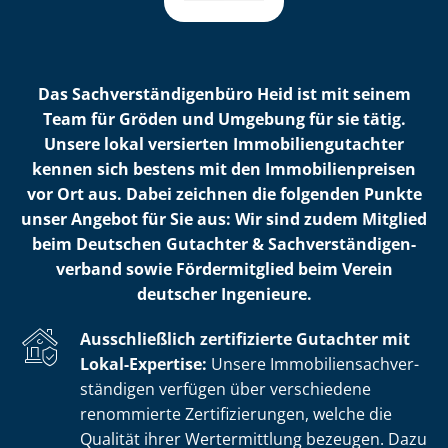
Das Sach­ver­stän­di­gen­bü­ro Heid ist mit seinem
Team für Gröden und Umgebung für sie tätig.
Unsere lokal versierten Im­mo­bi­li­en­gut­ach­ter
kennen sich bestens mit den Im­mo­bi­li­en­prei­sen
vor Ort aus. Dabei zeichnen die folgenden Punkte
unser Angebot für Sie aus: Wir sind zudem Mitglied
beim Deutschen Gutachter & Sach­ver­stän­di­gen­
ver­band sowie Fördermitglied beim Verein
deutscher Ingenieure.
Ausschließlich zertifizierte Gutachter mit
Lokal-Expertise:
Unsere Im­mo­bi­li­en­sach­ver­
stän­di­gen verfügen über verschiedene
renommierte Zer­ti­fi­zie­run­gen, welche die
Qualität ihrer Wertermittlung bezeugen. Dazu