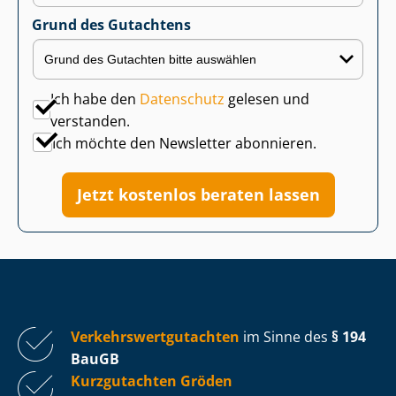
Grund des Gutachtens
Ich habe den
Datenschutz
gelesen und
verstanden.
Ich möchte den Newsletter abonnieren.
Jetzt kostenlos beraten lassen
Ver­kehrs­wert­gut­ach­ten
im Sinne des
§ 194
BauGB
Kurzgutachten Gröden