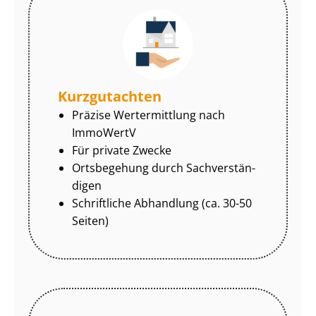
Kurzgutachten
Präzise Wertermittlung nach
ImmoWertV
Für private Zwecke
Ortsbegehung durch Sach­ver­stän­
di­gen
Schriftliche Abhandlung (ca. 30-50
Seiten)