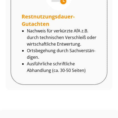
Rest­nut­zungs­dau­er-
Gutachten
Nachweis für verkürzte AfA z.B.
durch technischen Verschleiß oder
wirtschaftliche Entwertung.
Ortsbegehung durch Sach­ver­stän­
di­gen.
Ausführliche schriftliche
Abhandlung (ca. 30-50 Seiten)