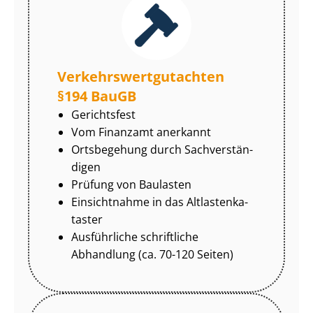
Ver­kehrs­wert­gut­ach­ten
§194 BauGB
Gerichtsfest
Vom Finanzamt anerkannt
Ortsbegehung durch Sach­ver­stän­
di­gen
Prüfung von Baulasten
Einsichtnahme in das Alt­las­ten­ka­
tas­ter
Ausführliche schriftliche
Abhandlung (ca. 70-120 Seiten)