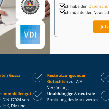
Ich habe den
Datenschu
Ich möchte den Newslet
Jet
hten Gossa
Rest­nut­zungs­dau­er-
Gutachten
zur AfA-
Verkürzung
e
Im­mo­bi­li­en­gut­
Unabhängige
&
neutrale
 DIN 17024 von
Ermittlung des Marktwertes
, IHK, DIA und