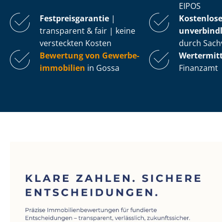
EIPOS
Fest­preis­ga­ran­tie
|
Kostenlos
transparent & fair | keine
unverbindl
versteckten Kosten
durch Sach
Bewertung von Ge­wer­be­
Wertermit
im­mo­bi­li­en
in Gossa
Finanzamt