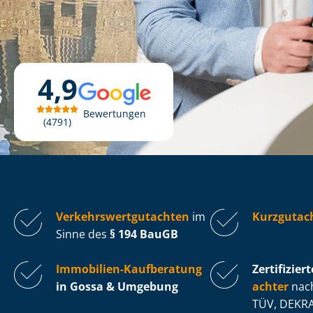
4,9
Bewertungen
4791
Ver­kehrs­wert­gut­ach­ten
im
Kurzgutac
Sinne des
§ 194 BauGB
Immobilien-Kaufberatung
Zertifiziert
in Gossa & Umgebung
ach­ter
nach
TÜV, DEKRA