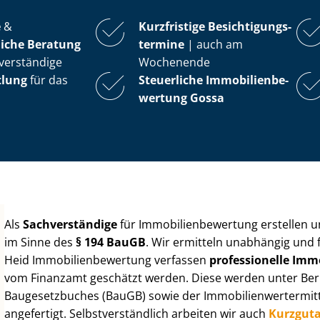
e
&
Kurzfristige Be­sich­ti­gungs­
iche Beratung
ter­mi­ne
| auch am
verständige
Wochenende
tlung
für das
Steuerliche Im­mo­bi­li­en­be­
wer­tung
Gossa
Als
Sachverständige
für Im­mo­bi­li­en­be­wer­tung erstellen
im Sinne des
§ 194 BauGB
. Wir ermitteln unabhängig und 
Heid Im­mo­bi­li­en­be­wer­tung verfassen
professionelle Im­mo­
vom Finanzamt geschätzt werden. Diese werden unter Be­rüc
Baugesetzbuches (BauGB) sowie der Im­mo­bi­li­en­wert­ermi
angefertigt. Selbst­ver­ständ­lich arbeiten wir auch
Kurzgut