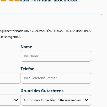
li­en­gut­ach­ter nach DIN 17024 von TÜV, DEKRA, IHK, DIA und EIPOS
lie sachgemäß.
Name
Telefon
Grund des Gutachtens