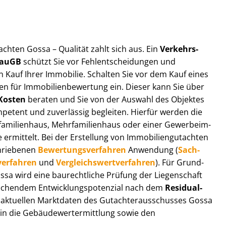
t­ach­ten Gossa – Qualität zahlt sich aus. Ein
Ver­kehrs­
 BauGB
schützt Sie vor Fehl­ent­schei­dun­gen und
 Kauf Ihrer Immobilie. Schalten Sie vor dem Kauf eines
n für Im­mo­bi­li­en­be­wer­tung ein. Dieser kann Sie über
Kosten
beraten und Sie von der Auswahl des Objektes
ompetent und zuverlässig begleiten. Hierfür werden die
ilienhaus, Mehr­fa­mi­li­en­haus oder einer Ge­wer­be­im­
rmittelt. Bei der Erstellung von Im­mo­bi­li­en­gut­ach­ten
hrie­be­nen
Be­wer­tungs­ver­fah­ren
Anwendung (
Sach­
ver­fah­ren
und
Ver­gleichs­wert­ver­fah­ren
). Für Grund­
Gossa wird eine baurechtliche Prüfung der Liegenschaft
hendem Ent­wick­lungs­po­ten­zi­al nach dem
Re­si­du­al­
aktuellen Marktdaten des Gut­ach­ter­aus­schus­ses Gossa
 in die Ge­bäu­de­wert­ermitt­lung sowie den