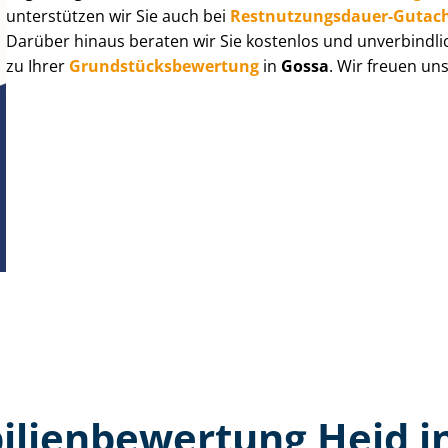
unterstützen wir Sie auch bei
Rest­nut­zungs­dau­er-Gutac
Darüber hinaus beraten wir Sie kostenlos und unverbindli
zu Ihrer
Grund­stücks­be­wer­tung
in
Gossa
. Wir freuen un
lien­bewertung Heid i