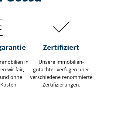
garantie
Zertifiziert
mmobilien in
Unsere Immobilien­
n wir fair,
gutachter verfügen über
 und ohne
verschiedene renommierte
 Kosten.
Zer­ti­fi­zie­run­gen.