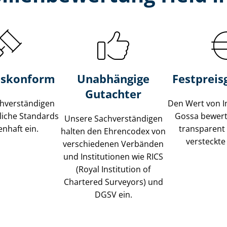
s­konform
Unabhängige
Festpreis​
Gutachter
­ver­stän­di­gen
Den Wert von I
liche Standards
Gossa bewerte
Unsere Sach­ver­stän­di­gen
nhaft ein.
transparent
halten den Ehrencodex von
versteckte
verschiedenen Verbänden
und Institutionen wie RICS
(Royal Institution of
Chartered Surveyors) und
DGSV ein.