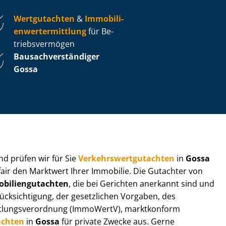
Wertgutachten
&
Im­mo­bi­li­
en­wert­ermitt­lung
für Be­
triebs­ver­mö­gen
Bau­sach­ver­stän­di­ger
Gossa
 und prüfen wir für Sie
Ver­kehrs­wert­gut­ach­ten
in
Gossa
fair den Marktwert Ihrer Immobilie. Die Gutachter von
bi­li­en­gut­ach­ten
, die bei Gerichten anerkannt sind und
k­sich­ti­gung, der gesetzlichen Vorgaben, des
tt­lungs­ver­ord­nung (ImmoWertV), marktkonform
achten
in
Gossa
für private Zwecke aus. Gerne