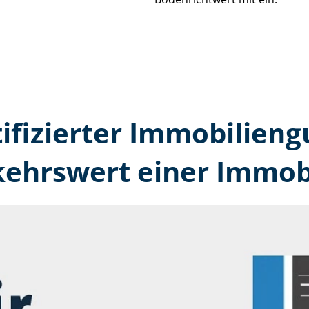
tifizierter Immobilien­
kehrswert einer Immobi