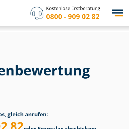
Kostenlose Erstberatung
0800 - 909 02 82
en­bewertung
s, gleich anrufen:
02 82
oder Formular abschicken: