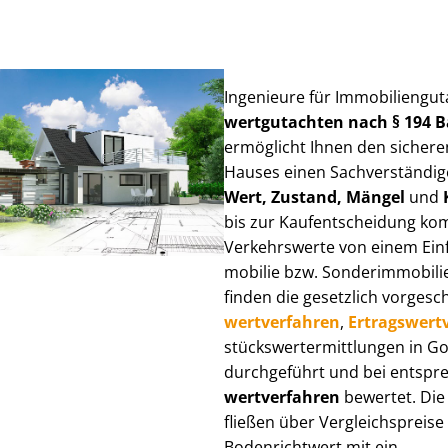
Ingenieure für Im­mo­bi­li­en­gu
wert­gut­ach­ten nach § 194
ermöglicht Ihnen den sicheren
Hauses einen Sach­ver­stän­di­ge
Wert, Zustand, Mängel
und
bis zur Kauf­ent­schei­dung k
Verkehrswerte von einem Einfam
mo­bi­lie bzw. Sonderimmobilie e
finden die gesetzlich vor­ge­sc
wert­ver­fah­ren
,
Er­trags­wert­
stücks­wert­ermitt­lun­gen in 
durchgeführt und bei entsprec
wert­ver­fah­ren
bewertet. Die 
fließen über Ver­gleichs­prei­se
Bodenrichtwert mit ein.