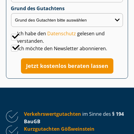
Grund des Gutachtens
Ich habe den
Datenschutz
gelesen und
verstanden.
Ich möchte den Newsletter abonnieren.
Jetzt kostenlos beraten lassen
Ver­kehrs­wert­gut­ach­ten
im Sinne des
§ 194
BauGB
Kurzgutachten Gößweinstein