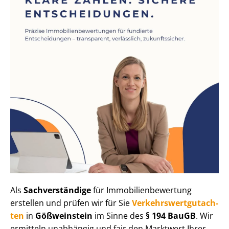
Als
Sachverständige
für Im­mo­bi­li­en­be­wer­tung
erstellen und prüfen wir für Sie
Ver­kehrs­wert­gut­ach­
ten
in
Gößweinstein
im Sinne des
§ 194 BauGB
. Wir
ermitteln unabhängig und fair den Marktwert Ihrer