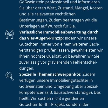
Gößweinstein professionell und informieren
Sie über deren Wert, Zustand, Mängel, Kosten
und alle relevanten rechtlichen
Bestimmungen. Zudem beantragen wir die
Unterlagen auf Wunsch für Sie.
Verlässliche Im­mo­bi­li­en­be­wer­tung durch
das Vier-Augen-Prinzip:
Indem wir unsere
Gutachten immer von einem weiteren Sach­
ver­stän­di­gen prüfen lassen, gewährleisten wir
Ihnen höchste Qualität. So bewahren wir Sie
zuverlässig vor gravierenden Fehl­ent­schei­
dun­gen.
Spezielle The­men­schwer­punk­te:
Zudem
verfügen unsere Im­mo­bi­li­en­gut­ach­ter in
Gößweinstein und Umgebung über Spe­zi­al­
kom­pe­ten­zen (z.B. Bau­sach­ver­stän­di­ge). Das
heißt: Wir suchen nicht irgendeinen
Gutachter für Ihr Projekt, sondern den