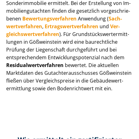
Sonderimmobilie ermittelt. Bei der Erstellung von Im­
mo­bi­li­en­gut­ach­ten finden die gesetzlich vor­ge­schrie­
be­nen
Be­wer­tungs­ver­fah­ren
Anwendung (
Sach­
wert­ver­fah­ren
,
Er­trags­wert­ver­fah­ren
und
Ver­
gleichs­wert­ver­fah­ren
). Für Grund­stücks­wert­ermitt­
lun­gen in Gößweinstein wird eine baurechtliche
Prüfung der Liegenschaft durchgeführt und bei
entsprechendem Ent­wick­lungs­po­ten­zi­al nach dem
Re­si­du­al­wert­ver­fah­ren
bewertet. Die aktuellen
Marktdaten des Gut­ach­ter­aus­schus­ses Gößweinstein
fließen über Ver­gleichs­prei­se in die Ge­bäu­de­wert­
ermitt­lung sowie den Bodenrichtwert mit ein.