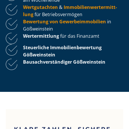
Wertgutachten
&
Im­mo­bi­li­en­wert­ermitt­
lung
für Be­triebs­ver­mö­gen
Bewertung von Ge­wer­be­im­mo­bi­li­en
in
Gößweinstein
Wertermittlung
für das Finanzamt
Steuerliche Im­mo­bi­li­en­be­wer­tung
Gößweinstein
Bau­sach­ver­stän­di­ger Gößweinstein