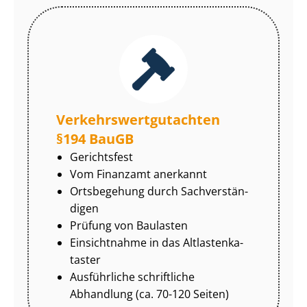
Ver­kehrs­wert­gut­ach­ten
§194 BauGB
Gerichtsfest
Vom Finanzamt anerkannt
Ortsbegehung durch Sach­ver­stän­
di­gen
Prüfung von Baulasten
Einsichtnahme in das Alt­las­ten­ka­
tas­ter
Ausführliche schriftliche
Abhandlung (ca. 70-120 Seiten)