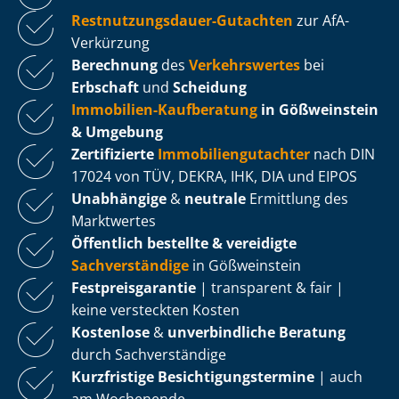
Rest­nut­zungs­dau­er-Gutachten
zur AfA-
Verkürzung
Berechnung
des
Verkehrswertes
bei
Erbschaft
und
Scheidung
Immobilien-Kaufberatung
in Gößweinstein
& Umgebung
Zertifizierte
Im­mo­bi­li­en­gut­ach­ter
nach DIN
17024 von TÜV, DEKRA, IHK, DIA und EIPOS
Unabhängige
&
neutrale
Ermittlung des
Marktwertes
Öffentlich bestellte & vereidigte
Sachverständige
in Gößweinstein
Fest­preis­ga­ran­tie
| transparent & fair |
keine versteckten Kosten
Kostenlose
&
unverbindliche Beratung
durch Sachverständige
Kurzfristige Be­sich­ti­gungs­ter­mi­ne
| auch
am Wochenende