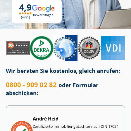
4,9
Bewertungen
4791
Wir beraten Sie kostenlos, gleich anrufen:
0800 - 909 02 82
oder Formular
abschicken:
André Heid
Zertifizierte Im­mo­bi­li­en­gut­ach­ter nach DIN 17024