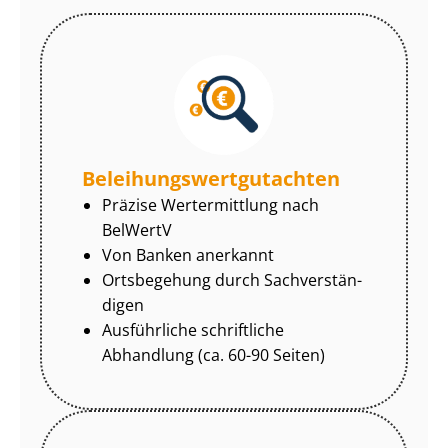
Be­lei­hungs­wert­gut­ach­ten
Präzise Wertermittlung nach
BelWertV
Von Banken anerkannt
Ortsbegehung durch Sach­ver­stän­
di­gen
Ausführliche schriftliche
Abhandlung (ca. 60-90 Seiten)