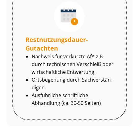
Rest­nut­zungs­dau­er-
Gutachten
Nachweis für verkürzte AfA z.B.
durch technischen Verschleiß oder
wirtschaftliche Entwertung.
Ortsbegehung durch Sach­ver­stän­
di­gen.
Ausführliche schriftliche
Abhandlung (ca. 30-50 Seiten)