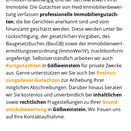
Immobilie. Die Gutachter von Heid Im­mo­bi­li­en­be­wer­
tung verfassen
professionelle Im­mo­bi­li­en­gut­ach­
ten
, die bei Gerichten anerkannt sind und vom
Finanzamt geschätzt werden. Diese werden unter Be­
rück­sich­ti­gung, der gesetzlichen Vorgaben, des
Baugesetzbuches (BauGB) sowie der Im­mo­bi­li­en­wert­
ermitt­lungs­ver­ord­nung (ImmoWertV), marktkonform
angefertigt. Selbst­ver­ständ­lich arbeiten wir auch
Kurzgutachten
in
Gößweinstein
für private Zwecke
aus. Gerne unterstützen wir Sie auch bei
Rest­nut­
zungs­dau­er-Gutachten
zur Anhebung Ihrer
möglichen Abschreibungen. Darüber hinaus beraten
wir Sie kostenlos und unverbindlich bei
inhaltlichen
sowie
rechtlichen
Fragestellungen zu Ihrer
Grund­
stücks­be­wer­tung
in
Gößweinstein
. Wir freuen uns
auf Ihre Kontaktaufnahme.