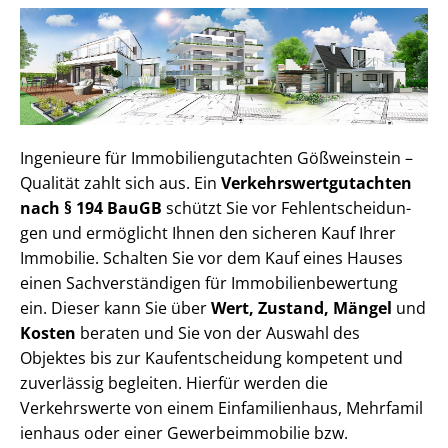
Ingenieure für Im­mo­bi­li­en­gut­ach­ten Gößweinstein –
Qualität zahlt sich aus. Ein
Ver­kehrs­wert­gut­ach­ten
nach § 194 BauGB
schützt Sie vor Fehl­ent­schei­dun­
gen und ermöglicht Ihnen den sicheren Kauf Ihrer
Immobilie. Schalten Sie vor dem Kauf eines Hauses
einen Sach­ver­stän­di­gen für Im­mo­bi­li­en­be­wer­tung
ein. Dieser kann Sie über
Wert, Zustand, Mängel
und
Kosten
beraten und Sie von der Auswahl des
Objektes bis zur Kauf­ent­schei­dung kompetent und
zuverlässig begleiten. Hierfür werden die
Verkehrswerte von einem Einfamilienhaus, Mehr­fa­mi­l
i­en­haus oder einer Ge­wer­be­im­mo­bi­lie bzw.