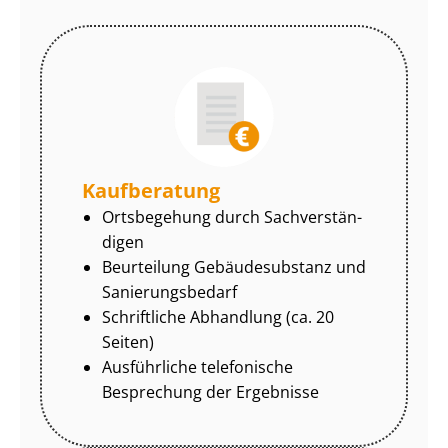
Kaufberatung
Ortsbegehung durch Sach­ver­stän­
di­gen
Beurteilung Gebäudesubstanz und
Sa­nie­rungs­be­darf
Schriftliche Abhandlung (ca. 20
Seiten)
Ausführliche telefonische
Besprechung der Ergebnisse