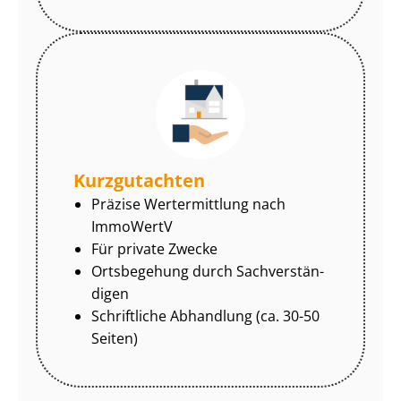
Kurzgutachten
Präzise Wertermittlung nach
ImmoWertV
Für private Zwecke
Ortsbegehung durch Sach­ver­stän­
di­gen
Schriftliche Abhandlung (ca. 30-50
Seiten)