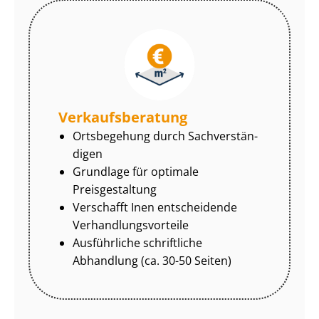
Ver­kaufs­be­ra­tung
Ortsbegehung durch Sach­ver­stän­
di­gen
Grundlage für optimale
Preisgestaltung
Verschafft Inen entscheidende
Ver­hand­lungs­vor­tei­le
Ausführliche schriftliche
Abhandlung (ca. 30-50 Seiten)