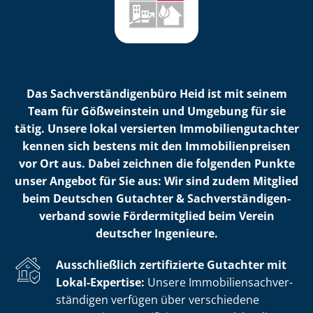
Das Sach­ver­stän­di­gen­bü­ro Heid ist mit seinem
Team für Gößweinstein und Umgebung für sie
tätig. Unsere lokal versierten Im­mo­bi­li­en­gut­ach­ter
kennen sich bestens mit den Im­mo­bi­li­en­prei­sen
vor Ort aus. Dabei zeichnen die folgenden Punkte
unser Angebot für Sie aus: Wir sind zudem Mitglied
beim Deutschen Gutachter & Sach­ver­stän­di­gen­
ver­band sowie Fördermitglied beim Verein
deutscher Ingenieure.
Ausschließlich zertifizierte Gutachter mit
Lokal-Expertise:
Unsere Im­mo­bi­li­en­sach­ver­
stän­di­gen verfügen über verschiedene