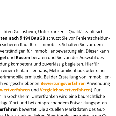
ut­ach­ten Gochsheim, Unterfranken – Qualität zahlt sich
ch­ten nach § 194 BauGB
schützt Sie vor Fehl­ent­schei­dun­
 sicheren Kauf Ihrer Immobilie. Schalten Sie vor dem
r­stän­di­gen für Im­mo­bi­li­en­be­wer­tung ein. Dieser kann
gel
und
Kosten
beraten und Sie von der Auswahl des
ei­dung kompetent und zuverlässig begleiten. Hierfür
einem Einfamilienhaus, Mehr­fa­mi­li­en­haus oder einer
derimmobilie ermittelt. Bei der Erstellung von Im­mo­bi­li­en­
ch vor­ge­schrie­be­nen
Be­wer­tungs­ver­fah­ren
Anwendung
­wert­ver­fah­ren
und
Ver­gleichs­wert­ver­fah­ren
). Für
gen in Gochsheim, Unterfranken wird eine baurechtliche
chgeführt und bei entsprechendem Ent­wick­lungs­po­ten­
ver­fah­ren
bewertet. Die aktuellen Marktdaten des Gut­
m, Unterfranken fließen über Ver­gleichs­prei­se in die Ge­