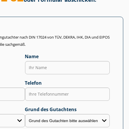
li­en­gut­ach­ter nach DIN 17024 von TÜV, DEKRA, IHK, DIA und EIPOS
lie sachgemäß.
Name
Telefon
Grund des Gutachtens