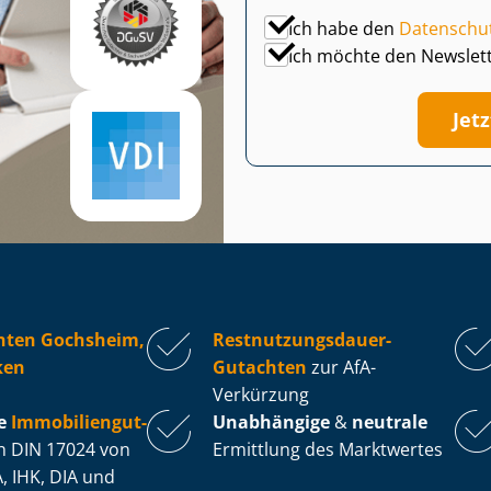
Ich habe den
Datenschu
Ich möchte den Newslet
Jet
hten Gochsheim,
Rest­nut­zungs­dau­er-
ken
Gutachten
zur AfA-
Verkürzung
e
Im­mo­bi­li­en­gut­
Unabhängige
&
neutrale
 DIN 17024 von
Ermittlung des Marktwertes
, IHK, DIA und