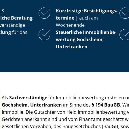
e
&
Kurzfristige Be­sich­ti­gungs­
iche Beratung
ter­mi­ne
| auch am
verständige
Wochenende
tlung
für das
Steuerliche Im­mo­bi­li­en­be­
wer­tung
Gochsheim,
Unterfranken
Als
Sachverständige
für Im­mo­bi­li­en­be­wer­tung erstellen
Gochsheim, Unterfranken
im Sinne des
§ 194 BauGB
. Wi
Immobilie. Die Gutachter von Heid Im­mo­bi­li­en­be­wer­tung
Gerichten anerkannt sind und vom Finanzamt geschätzt werd
gesetzlichen Vorgaben, des Baugesetzbuches (BauGB) sowie de