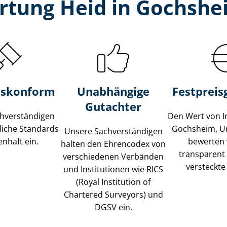
rtung Heid in Gochshe
s­konform
Unabhängige
Festpreis​
Gutachter
­ver­stän­di­gen
Den Wert von I
liche Standards
Gochsheim, U
Unsere Sach­ver­stän­di­gen
nhaft ein.
bewerten w
halten den Ehrencodex von
transparent
verschiedenen Verbänden
versteckte
und Institutionen wie RICS
(Royal Institution of
Chartered Surveyors) und
DGSV ein.