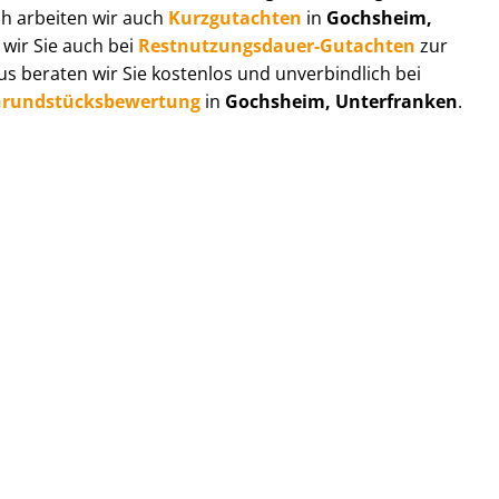
ch arbeiten wir auch
Kurzgutachten
in
Gochsheim,
 wir Sie auch bei
Rest­nut­zungs­dau­er-Gutachten
zur
 beraten wir Sie kostenlos und unverbindlich bei
rund­stücks­be­wer­tung
in
Gochsheim, Unterfranken
.