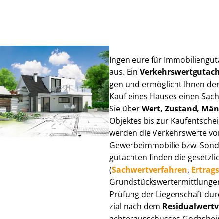
Ingenieure für Im­mo­bi­li­en­g
aus. Ein
Ver­kehrs­wert­gut­a
gen und ermöglicht Ihnen den
Kauf eines Hauses einen Sach­ve
Sie über
Wert, Zustand, Män
Objektes bis zur Kauf­ent­sch
werden die Verkehrswerte von 
Ge­wer­be­im­mo­bi­lie bzw. Son
gut­ach­ten finden die gesetzli
(
Sach­wert­ver­fah­ren
,
Er­trags
Grund­stücks­wert­ermitt­lun­
Prüfung der Liegenschaft dur
zi­al nach dem
Re­si­du­al­wert­
ach­ter­aus­schus­ses Gochshei