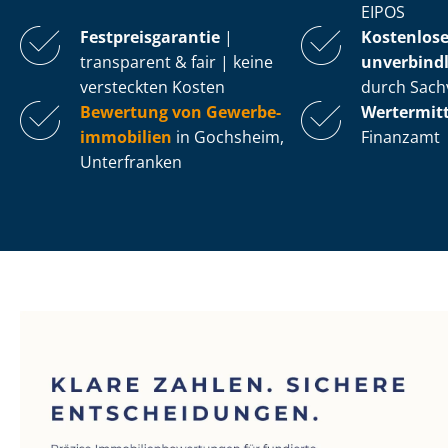
EIPOS
Fest­preis­ga­ran­tie
|
Kostenlos
transparent & fair | keine
unverbindl
versteckten Kosten
durch Sach
Bewertung von Ge­wer­be­
Wertermit
im­mo­bi­li­en
in Gochsheim,
Finanzamt
Unterfranken