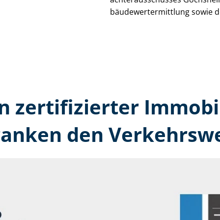
bäu­de­wert­ermitt­lung sowie 
n zertifizierter Immobi
anken den Verkehrswe