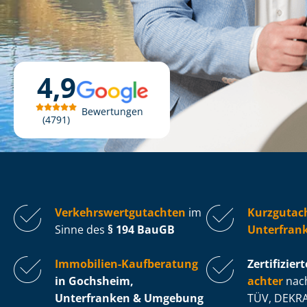
4,9
Bewertungen
4791
Ver­kehrs­wert­gut­ach­ten
im
Kurzgutac
Sinne des
§ 194 BauGB
Unterfran
Immobilien-Kaufberatung
Zertifiziert
in Gochsheim,
ach­ter
nach
Unterfranken & Umgebung
TÜV, DEKRA