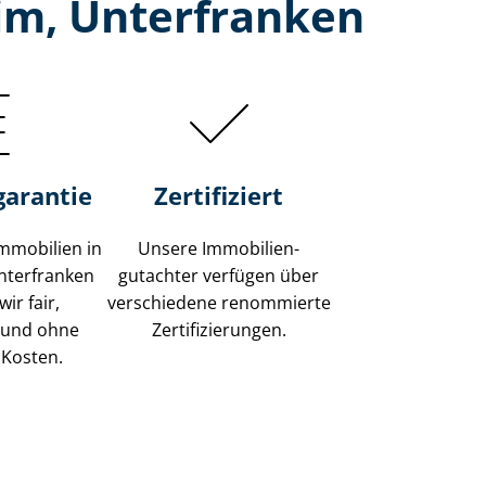
im, Unterfranken
garantie
Zertifiziert
mmobilien in
Unsere Immobilien­
nterfranken
gutachter verfügen über
ir fair,
verschiedene renommierte
 und ohne
Zer­ti­fi­zie­run­gen.
 Kosten.