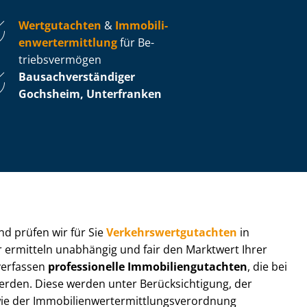
Wertgutachten
&
Im­mo­bi­li­
en­wert­ermitt­lung
für Be­
triebs­ver­mö­gen
Bau­sach­ver­stän­di­ger
Gochsheim, Unterfranken
 und prüfen wir für Sie
Ver­kehrs­wert­gut­ach­ten
in
r ermitteln unabhängig und fair den Marktwert Ihrer
 verfassen
professionelle Im­mo­bi­li­en­gut­ach­ten
, die bei
en. Diese werden unter Be­rück­sich­ti­gung, der
r Im­mo­bi­li­en­wert­ermitt­lungs­ver­ord­nung