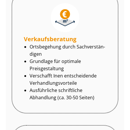
Ver­kaufs­be­ra­tung
Ortsbegehung durch Sach­ver­stän­
di­gen
Grundlage für optimale
Preisgestaltung
Verschafft Inen entscheidende
Ver­hand­lungs­vor­tei­le
Ausführliche schriftliche
Abhandlung (ca. 30-50 Seiten)