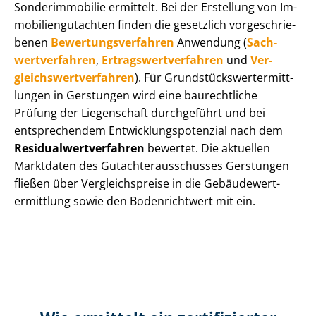
Sonderimmobilie ermittelt. Bei der Erstellung von Im­
mo­bi­li­en­gut­ach­ten finden die gesetzlich vor­ge­schrie­
be­nen
Be­wer­tungs­ver­fah­ren
Anwendung (
Sach­
wert­ver­fah­ren
,
Er­trags­wert­ver­fah­ren
und
Ver­
gleichs­wert­ver­fah­ren
). Für Grund­stücks­wert­ermitt­
lun­gen in Gerstungen wird eine baurechtliche
Prüfung der Liegenschaft durchgeführt und bei
entsprechendem Ent­wick­lungs­po­ten­zi­al nach dem
Re­si­du­al­wert­ver­fah­ren
bewertet. Die aktuellen
Marktdaten des Gut­ach­ter­aus­schus­ses Gerstungen
fließen über Ver­gleichs­prei­se in die Ge­bäu­de­wert­
ermitt­lung sowie den Bodenrichtwert mit ein.