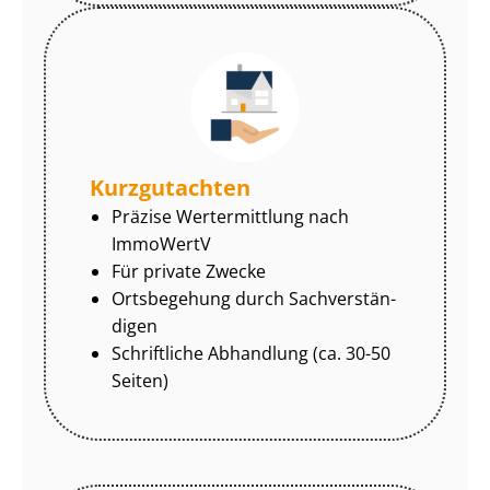
Kurzgutachten
Präzise Wertermittlung nach
ImmoWertV
Für private Zwecke
Ortsbegehung durch Sach­ver­stän­
di­gen
Schriftliche Abhandlung (ca. 30-50
Seiten)