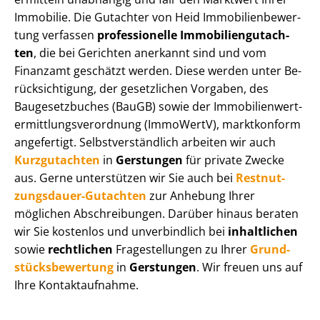
Immobilie. Die Gutachter von Heid Im­mo­bi­li­en­be­wer­
tung verfassen
professionelle Im­mo­bi­li­en­gut­ach­
ten
, die bei Gerichten anerkannt sind und vom
Finanzamt geschätzt werden. Diese werden unter Be­
rück­sich­ti­gung, der gesetzlichen Vorgaben, des
Baugesetzbuches (BauGB) sowie der Im­mo­bi­li­en­wert­
ermitt­lungs­ver­ord­nung (ImmoWertV), marktkonform
angefertigt. Selbst­ver­ständ­lich arbeiten wir auch
Kurzgutachten
in
Gerstungen
für private Zwecke
aus. Gerne unterstützen wir Sie auch bei
Rest­nut­
zungs­dau­er-Gutachten
zur Anhebung Ihrer
möglichen Abschreibungen. Darüber hinaus beraten
wir Sie kostenlos und unverbindlich bei
inhaltlichen
sowie
rechtlichen
Fragestellungen zu Ihrer
Grund­
stücks­be­wer­tung
in
Gerstungen
. Wir freuen uns auf
Ihre Kontaktaufnahme.