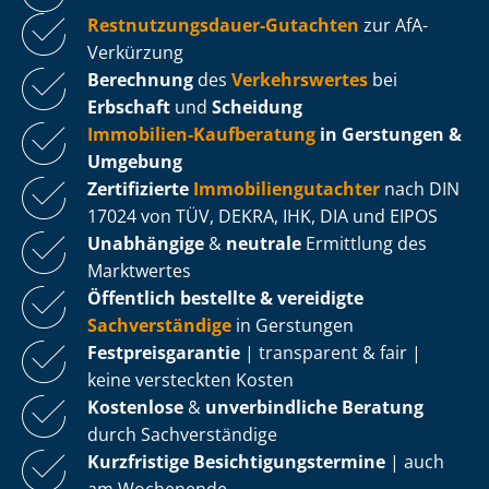
Rest­nut­zungs­dau­er-Gutachten
zur AfA-
Verkürzung
Berechnung
des
Verkehrswertes
bei
Erbschaft
und
Scheidung
Immobilien-Kaufberatung
in Gerstungen &
Umgebung
Zertifizierte
Im­mo­bi­li­en­gut­ach­ter
nach DIN
17024 von TÜV, DEKRA, IHK, DIA und EIPOS
Unabhängige
&
neutrale
Ermittlung des
Marktwertes
Öffentlich bestellte & vereidigte
Sachverständige
in Gerstungen
Fest­preis­ga­ran­tie
| transparent & fair |
keine versteckten Kosten
Kostenlose
&
unverbindliche Beratung
durch Sachverständige
Kurzfristige Be­sich­ti­gungs­ter­mi­ne
| auch
am Wochenende