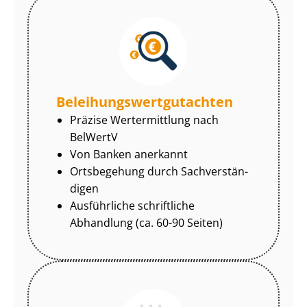
Be­lei­hungs­wert­gut­ach­ten
Präzise Wertermittlung nach
BelWertV
Von Banken anerkannt
Ortsbegehung durch Sach­ver­stän­
di­gen
Ausführliche schriftliche
Abhandlung (ca. 60-90 Seiten)