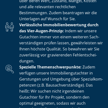
über deren Wert, Zustand, Mängel, Kosten
und alle relevanten rechtlichen
Bestimmungen. Zudem beantragen wir die
Unterlagen auf Wunsch für Sie.
Verlässliche Im­mo­bi­li­en­be­wer­tung durch
das Vier-Augen-Prinzip:
Indem wir unsere
Gutachten immer von einem weiteren Sach­
ver­stän­di­gen prüfen lassen, gewährleisten wir
Ihnen höchste Qualität. So bewahren wir Sie
zuverlässig vor gravierenden Fehl­ent­schei­
dun­gen.
Spezielle The­men­schwer­punk­te:
Zudem
verfügen unsere Im­mo­bi­li­en­gut­ach­ter in
Gerstungen und Umgebung über Spe­zi­al­kom­
pe­ten­zen (z.B. Bau­sach­ver­stän­di­ge). Das
heißt: Wir suchen nicht irgendeinen
Gutachter für Ihr Projekt, sondern den
optimal geeigneten, sodass wir auch