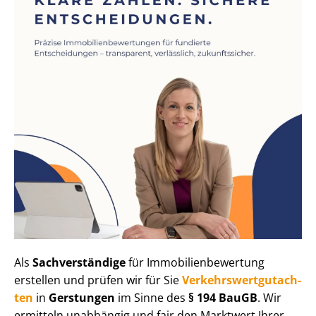
Als
Sachverständige
für Im­mo­bi­li­en­be­wer­tung
erstellen und prüfen wir für Sie
Ver­kehrs­wert­gut­ach­
ten
in
Gerstungen
im Sinne des
§ 194 BauGB
. Wir
ermitteln unabhängig und fair den Marktwert Ihrer