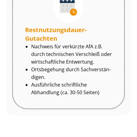
Rest­nut­zungs­dau­er-
Gutachten
Nachweis für verkürzte AfA z.B.
durch technischen Verschleiß oder
wirtschaftliche Entwertung.
Ortsbegehung durch Sach­ver­stän­
di­gen.
Ausführliche schriftliche
Abhandlung (ca. 30-50 Seiten)