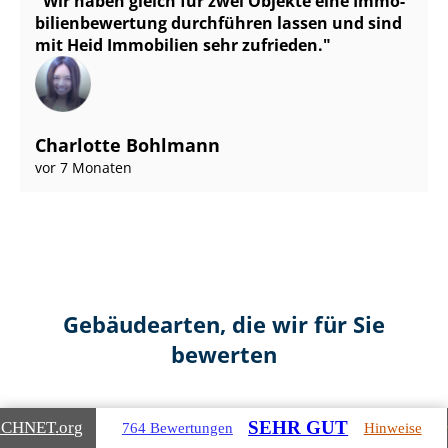
Wir haben gleich für zwei Objekte eine Im­mo­
bi­li­en­be­wer­tung durchführen lassen und sind
mit Heid Immobilien sehr zufrieden.
Charlotte Bohlmann
vor 7 Monaten
Gebäudearten, die wir für Sie
bewerten
SEHR GUT
ICHNET
.org
764 Bewertungen
Hinweise