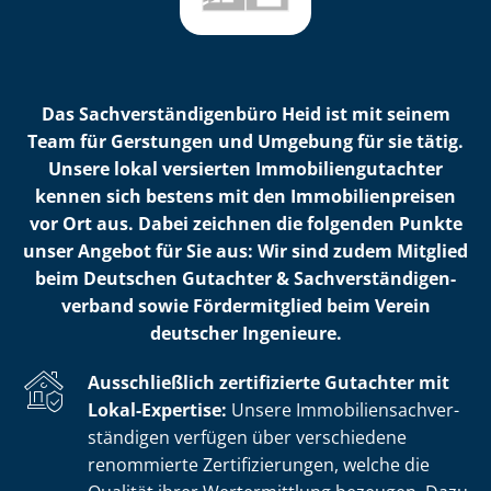
Das Sach­ver­stän­di­gen­bü­ro Heid ist mit seinem
Team für Gerstungen und Umgebung für sie tätig.
Unsere lokal versierten Im­mo­bi­li­en­gut­ach­ter
kennen sich bestens mit den Im­mo­bi­li­en­prei­sen
vor Ort aus. Dabei zeichnen die folgenden Punkte
unser Angebot für Sie aus: Wir sind zudem Mitglied
beim Deutschen Gutachter & Sach­ver­stän­di­gen­
ver­band sowie Fördermitglied beim Verein
deutscher Ingenieure.
Ausschließlich zertifizierte Gutachter mit
Lokal-Expertise:
Unsere Im­mo­bi­li­en­sach­ver­
stän­di­gen verfügen über verschiedene
renommierte Zer­ti­fi­zie­run­gen, welche die