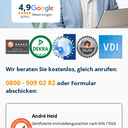
4,9
Bewertungen
4791
Wir beraten Sie kostenlos, gleich anrufen:
0800 - 909 02 82
oder Formular
abschicken:
André Heid
Zertifizierte Im­mo­bi­li­en­gut­ach­ter nach DIN 17024