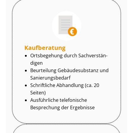
Kaufberatung
Ortsbegehung durch Sach­ver­stän­
di­gen
Beurteilung Gebäudesubstanz und
Sa­nie­rungs­be­darf
Schriftliche Abhandlung (ca. 20
Seiten)
Ausführliche telefonische
Besprechung der Ergebnisse