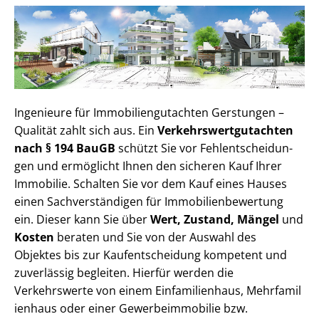
Ingenieure für Im­mo­bi­li­en­gut­ach­ten Gerstungen –
Qualität zahlt sich aus. Ein
Ver­kehrs­wert­gut­ach­ten
nach § 194 BauGB
schützt Sie vor Fehl­ent­schei­dun­
gen und ermöglicht Ihnen den sicheren Kauf Ihrer
Immobilie. Schalten Sie vor dem Kauf eines Hauses
einen Sach­ver­stän­di­gen für Im­mo­bi­li­en­be­wer­tung
ein. Dieser kann Sie über
Wert, Zustand, Mängel
und
Kosten
beraten und Sie von der Auswahl des
Objektes bis zur Kauf­ent­schei­dung kompetent und
zuverlässig begleiten. Hierfür werden die
Verkehrswerte von einem Einfamilienhaus, Mehr­fa­mi­l
i­en­haus oder einer Ge­wer­be­im­mo­bi­lie bzw.