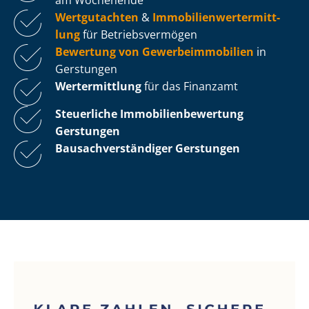
Wertgutachten
&
Im­mo­bi­li­en­wert­ermitt­
lung
für Be­triebs­ver­mö­gen
Bewertung von Ge­wer­be­im­mo­bi­li­en
in
Gerstungen
Wertermittlung
für das Finanzamt
Steuerliche Im­mo­bi­li­en­be­wer­tung
Gerstungen
Bau­sach­ver­stän­di­ger Gerstungen