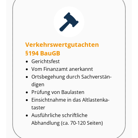
Ver­kehrs­wert­gut­ach­ten
§194 BauGB
Gerichtsfest
Vom Finanzamt anerkannt
Ortsbegehung durch Sach­ver­stän­
di­gen
Prüfung von Baulasten
Einsichtnahme in das Alt­las­ten­ka­
tas­ter
Ausführliche schriftliche
Abhandlung (ca. 70-120 Seiten)