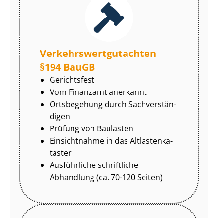
Ver­kehrs­wert­gut­ach­ten
§194 BauGB
Gerichtsfest
Vom Finanzamt anerkannt
Ortsbegehung durch Sach­ver­stän­
di­gen
Prüfung von Baulasten
Einsichtnahme in das Alt­las­ten­ka­
tas­ter
Ausführliche schriftliche
Abhandlung (ca. 70-120 Seiten)