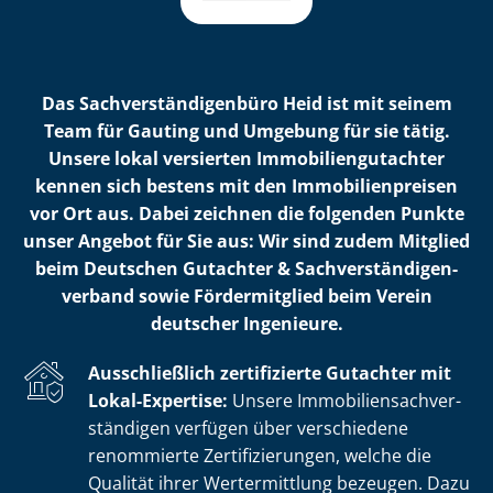
Das Sach­ver­stän­di­gen­bü­ro Heid ist mit seinem
Team für Gauting und Umgebung für sie tätig.
Unsere lokal versierten Im­mo­bi­li­en­gut­ach­ter
kennen sich bestens mit den Im­mo­bi­li­en­prei­sen
vor Ort aus. Dabei zeichnen die folgenden Punkte
unser Angebot für Sie aus: Wir sind zudem Mitglied
beim Deutschen Gutachter & Sach­ver­stän­di­gen­
ver­band sowie Fördermitglied beim Verein
deutscher Ingenieure.
Ausschließlich zertifizierte Gutachter mit
Lokal-Expertise:
Unsere Im­mo­bi­li­en­sach­ver­
stän­di­gen verfügen über verschiedene
renommierte Zer­ti­fi­zie­run­gen, welche die
Qualität ihrer Wertermittlung bezeugen. Dazu