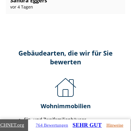
Sandra Eggers
vor 4 Tagen
Gebäudearten, die wir für Sie
bewerten
Wohnimmobilien
Ein- und Zwei­fa­mi­li­en­häu­ser
SEHR GUT
ICHNET
.org
764 Bewertungen
Hinweise
Doppel- & Reihenhäuser