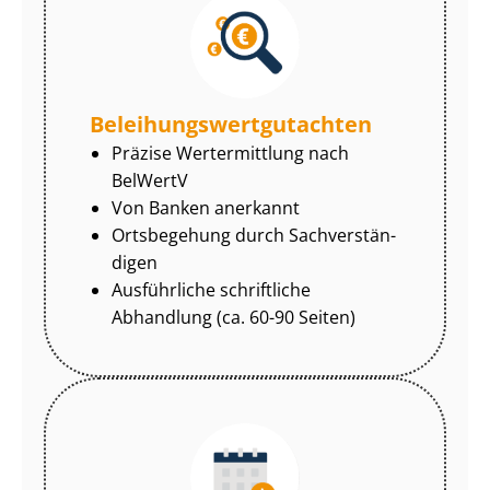
Be­lei­hungs­wert­gut­ach­ten
Präzise Wertermittlung nach
BelWertV
Von Banken anerkannt
Ortsbegehung durch Sach­ver­stän­
di­gen
Ausführliche schriftliche
Abhandlung (ca. 60-90 Seiten)