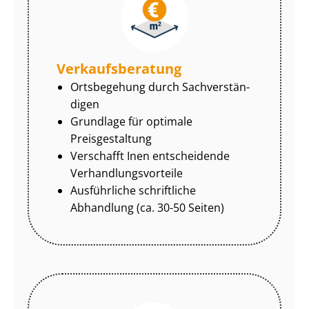
Ver­kaufs­be­ra­tung
Ortsbegehung durch Sach­ver­stän­
di­gen
Grundlage für optimale
Preisgestaltung
Verschafft Inen entscheidende
Ver­hand­lungs­vor­tei­le
Ausführliche schriftliche
Abhandlung (ca. 30-50 Seiten)