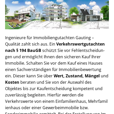
Ingenieure für Im­mo­bi­li­en­gut­ach­ten Gauting –
Qualität zahlt sich aus. Ein
Ver­kehrs­wert­gut­ach­ten
nach § 194 BauGB
schützt Sie vor Fehl­ent­schei­dun­
gen und ermöglicht Ihnen den sicheren Kauf Ihrer
Immobilie. Schalten Sie vor dem Kauf eines Hauses
einen Sach­ver­stän­di­gen für Im­mo­bi­li­en­be­wer­tung
ein. Dieser kann Sie über
Wert, Zustand, Mängel
und
Kosten
beraten und Sie von der Auswahl des
Objektes bis zur Kauf­ent­schei­dung kompetent und
zuverlässig begleiten. Hierfür werden die
Verkehrswerte von einem Einfamilienhaus, Mehr­fa­mi­l
i­en­haus oder einer Ge­wer­be­im­mo­bi­lie bzw.