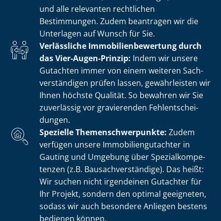
und alle relevanten rechtlichen
Bestimmungen. Zudem beantragen wir die
Unterlagen auf Wunsch für Sie.
Verlässliche Im­mo­bi­li­en­be­wer­tung durch
das Vier-Augen-Prinzip:
Indem wir unsere
Gutachten immer von einem weiteren Sach­
ver­stän­di­gen prüfen lassen, gewährleisten wir
Ihnen höchste Qualität. So bewahren wir Sie
zuverlässig vor gravierenden Fehl­ent­schei­
dun­gen.
Spezielle The­men­schwer­punk­te:
Zudem
verfügen unsere Im­mo­bi­li­en­gut­ach­ter in
Gauting und Umgebung über Spe­zi­al­kom­pe­
ten­zen (z.B. Bau­sach­ver­stän­di­ge). Das heißt:
Wir suchen nicht irgendeinen Gutachter für
Ihr Projekt, sondern den optimal geeigneten,
sodass wir auch besondere Anliegen bestens
bedienen können.