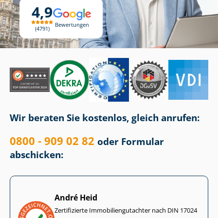
4,9
Bewertungen
4791
Wir beraten Sie kostenlos, gleich anrufen:
0800 - 909 02 82
oder Formular
abschicken:
André Heid
Zertifizierte Im­mo­bi­li­en­gut­ach­ter nach DIN 17024