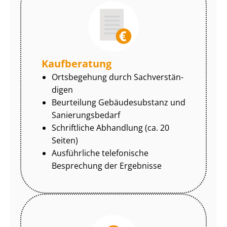
Kaufberatung
Ortsbegehung durch Sach­ver­stän­
di­gen
Beurteilung Gebäudesubstanz und
Sa­nie­rungs­be­darf
Schriftliche Abhandlung (ca. 20
Seiten)
Ausführliche telefonische
Besprechung der Ergebnisse