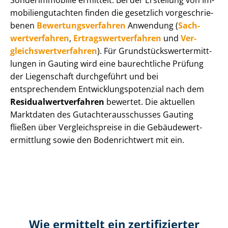
Sonderimmobilie ermittelt. Bei der Erstellung von Im­
mo­bi­li­en­gut­ach­ten finden die gesetzlich vor­ge­schrie­
be­nen
Be­wer­tungs­ver­fah­ren
Anwendung (
Sach­
wert­ver­fah­ren
,
Er­trags­wert­ver­fah­ren
und
Ver­
gleichs­wert­ver­fah­ren
). Für Grund­stücks­wert­ermitt­
lun­gen in Gauting wird eine baurechtliche Prüfung
der Liegenschaft durchgeführt und bei
entsprechendem Ent­wick­lungs­po­ten­zi­al nach dem
Re­si­du­al­wert­ver­fah­ren
bewertet. Die aktuellen
Marktdaten des Gut­ach­ter­aus­schus­ses Gauting
fließen über Ver­gleichs­prei­se in die Ge­bäu­de­wert­
ermitt­lung sowie den Bodenrichtwert mit ein.
Wie ermittelt ein zertifizierter