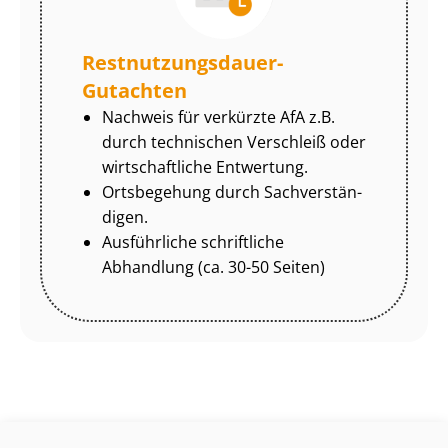
Rest­nut­zungs­dau­er-
Gutachten
Nachweis für verkürzte AfA z.B.
durch technischen Verschleiß oder
wirtschaftliche Entwertung.
Ortsbegehung durch Sach­ver­stän­
di­gen.
Ausführliche schriftliche
Abhandlung (ca. 30-50 Seiten)