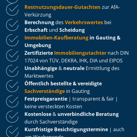
Rest­nut­zungs­dau­er-Gutachten
zur AfA-
Verkürzung
Berechnung
des
Verkehrswertes
bei
Erbschaft
und
Scheidung
Immobilien-Kaufberatung
in Gauting &
Umgebung
Zertifizierte
Im­mo­bi­li­en­gut­ach­ter
nach DIN
17024 von TÜV, DEKRA, IHK, DIA und EIPOS
Unabhängige
&
neutrale
Ermittlung des
Marktwertes
Öffentlich bestellte & vereidigte
Sachverständige
in Gauting
Fest­preis­ga­ran­tie
| transparent & fair |
keine versteckten Kosten
Kostenlose
&
unverbindliche Beratung
durch Sachverständige
Kurzfristige Be­sich­ti­gungs­ter­mi­ne
| auch
am Wochenende