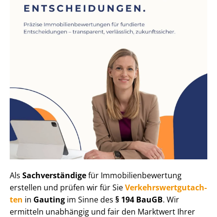
Als
Sachverständige
für Im­mo­bi­li­en­be­wer­tung
erstellen und prüfen wir für Sie
Ver­kehrs­wert­gut­ach­
ten
in
Gauting
im Sinne des
§ 194 BauGB
. Wir
ermitteln unabhängig und fair den Marktwert Ihrer