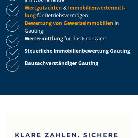
Wertgutachten
&
Im­mo­bi­li­en­wert­ermitt­
lung
für Be­triebs­ver­mö­gen
Bewertung von Ge­wer­be­im­mo­bi­li­en
in
Gauting
Wertermittlung
für das Finanzamt
Steuerliche Im­mo­bi­li­en­be­wer­tung
Gauting
Bau­sach­ver­stän­di­ger Gauting