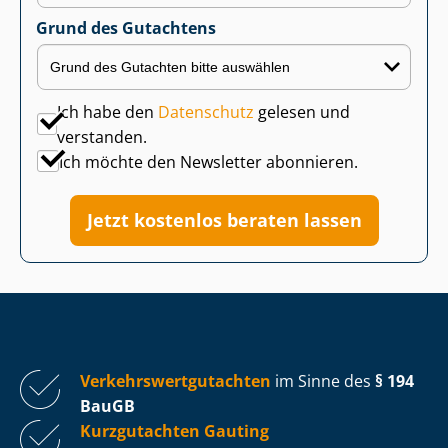
Grund des Gutachtens
Ich habe den
Datenschutz
gelesen und
verstanden.
Ich möchte den Newsletter abonnieren.
Jetzt kostenlos beraten lassen
Ver­kehrs­wert­gut­ach­ten
im Sinne des
§ 194
BauGB
Kurzgutachten Gauting