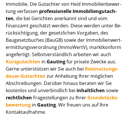
Immobilie. Die Gutachter von Heid Im­mo­bi­li­en­be­wer­
tung verfassen
professionelle Im­mo­bi­li­en­gut­ach­
ten
, die bei Gerichten anerkannt sind und vom
Finanzamt geschätzt werden. Diese werden unter Be­
rück­sich­ti­gung, der gesetzlichen Vorgaben, des
Baugesetzbuches (BauGB) sowie der Im­mo­bi­li­en­wert­
ermitt­lungs­ver­ord­nung (ImmoWertV), marktkonform
angefertigt. Selbst­ver­ständ­lich arbeiten wir auch
Kurzgutachten
in
Gauting
für private Zwecke aus.
Gerne unterstützen wir Sie auch bei
Rest­nut­zungs­
dau­er-Gutachten
zur Anhebung Ihrer möglichen
Abschreibungen. Darüber hinaus beraten wir Sie
kostenlos und unverbindlich bei
inhaltlichen
sowie
rechtlichen
Fragestellungen zu Ihrer
Grund­stücks­
be­wer­tung
in
Gauting
. Wir freuen uns auf Ihre
Kontaktaufnahme.