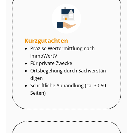
Kurzgutachten
Präzise Wertermittlung nach
ImmoWertV
Für private Zwecke
Ortsbegehung durch Sach­ver­stän­
di­gen
Schriftliche Abhandlung (ca. 30-50
Seiten)