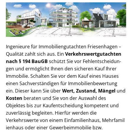
Ingenieure für Im­mo­bi­li­en­gut­ach­ten Friesenhagen –
Qualität zahlt sich aus. Ein
Ver­kehrs­wert­gut­ach­ten
nach § 194 BauGB
schützt Sie vor Fehl­ent­schei­dun­
gen und ermöglicht Ihnen den sicheren Kauf Ihrer
Immobilie. Schalten Sie vor dem Kauf eines Hauses
einen Sach­ver­stän­di­gen für Im­mo­bi­li­en­be­wer­tung
ein. Dieser kann Sie über
Wert, Zustand, Mängel
und
Kosten
beraten und Sie von der Auswahl des
Objektes bis zur Kauf­ent­schei­dung kompetent und
zuverlässig begleiten. Hierfür werden die
Verkehrswerte von einem Einfamilienhaus, Mehr­fa­mi­l
i­en­haus oder einer Ge­wer­be­im­mo­bi­lie bzw.