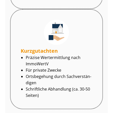
Kurzgutachten
Präzise Wertermittlung nach
ImmoWertV
Für private Zwecke
Ortsbegehung durch Sach­ver­stän­
di­gen
Schriftliche Abhandlung (ca. 30-50
Seiten)