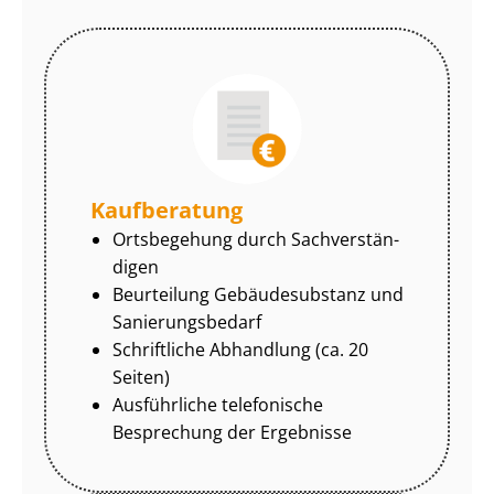
Kaufberatung
Ortsbegehung durch Sach­ver­stän­
di­gen
Beurteilung Gebäudesubstanz und
Sa­nie­rungs­be­darf
Schriftliche Abhandlung (ca. 20
Seiten)
Ausführliche telefonische
Besprechung der Ergebnisse