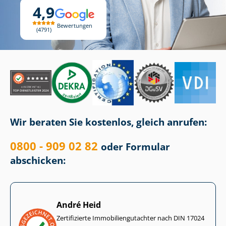
4,9
Bewertungen
4791
Wir beraten Sie kostenlos, gleich anrufen:
0800 - 909 02 82
oder Formular
abschicken:
André Heid
Zertifizierte Im­mo­bi­li­en­gut­ach­ter nach DIN 17024