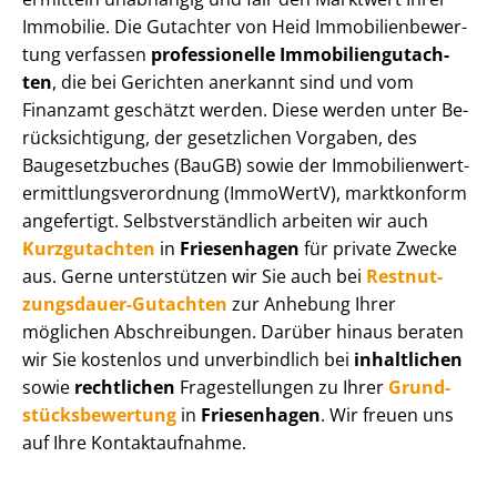
Immobilie. Die Gutachter von Heid Im­mo­bi­li­en­be­wer­
tung verfassen
professionelle Im­mo­bi­li­en­gut­ach­
ten
, die bei Gerichten anerkannt sind und vom
Finanzamt geschätzt werden. Diese werden unter Be­
rück­sich­ti­gung, der gesetzlichen Vorgaben, des
Baugesetzbuches (BauGB) sowie der Im­mo­bi­li­en­wert­
ermitt­lungs­ver­ord­nung (ImmoWertV), marktkonform
angefertigt. Selbst­ver­ständ­lich arbeiten wir auch
Kurzgutachten
in
Friesenhagen
für private Zwecke
aus. Gerne unterstützen wir Sie auch bei
Rest­nut­
zungs­dau­er-Gutachten
zur Anhebung Ihrer
möglichen Abschreibungen. Darüber hinaus beraten
wir Sie kostenlos und unverbindlich bei
inhaltlichen
sowie
rechtlichen
Fragestellungen zu Ihrer
Grund­
stücks­be­wer­tung
in
Friesenhagen
. Wir freuen uns
auf Ihre Kontaktaufnahme.