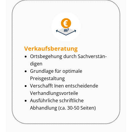
Ver­kaufs­be­ra­tung
Ortsbegehung durch Sach­ver­stän­
di­gen
Grundlage für optimale
Preisgestaltung
Verschafft Inen entscheidende
Ver­hand­lungs­vor­tei­le
Ausführliche schriftliche
Abhandlung (ca. 30-50 Seiten)