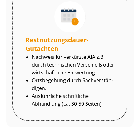
Rest­nut­zungs­dau­er-
Gutachten
Nachweis für verkürzte AfA z.B.
durch technischen Verschleiß oder
wirtschaftliche Entwertung.
Ortsbegehung durch Sach­ver­stän­
di­gen.
Ausführliche schriftliche
Abhandlung (ca. 30-50 Seiten)