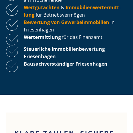
Wertgutachten
&
Im­mo­bi­li­en­wert­ermitt­
lung
für Be­triebs­ver­mö­gen
Bewertung von Ge­wer­be­im­mo­bi­li­en
in
Friesenhagen
Wertermittlung
für das Finanzamt
Steuerliche Im­mo­bi­li­en­be­wer­tung
Friesenhagen
Bau­sach­ver­stän­di­ger Friesenhagen