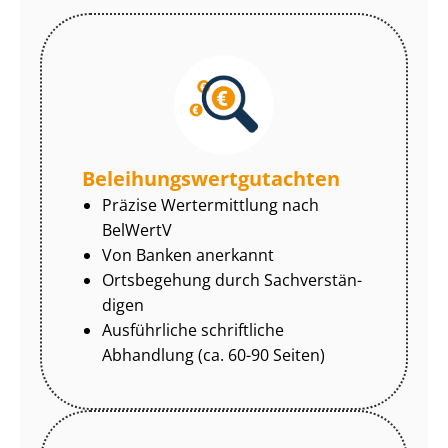
Be­lei­hungs­wert­gut­ach­ten
Präzise Wertermittlung nach
BelWertV
Von Banken anerkannt
Ortsbegehung durch Sach­ver­stän­
di­gen
Ausführliche schriftliche
Abhandlung (ca. 60-90 Seiten)