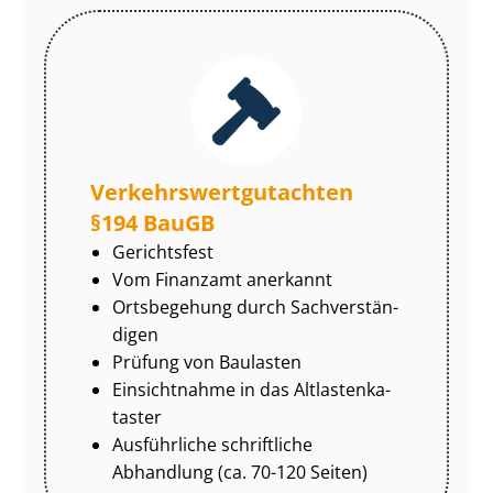
Ver­kehrs­wert­gut­ach­ten
§194 BauGB
Gerichtsfest
Vom Finanzamt anerkannt
Ortsbegehung durch Sach­ver­stän­
di­gen
Prüfung von Baulasten
Einsichtnahme in das Alt­las­ten­ka­
tas­ter
Ausführliche schriftliche
Abhandlung (ca. 70-120 Seiten)