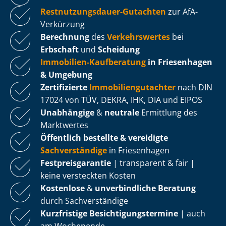
Rest­nut­zungs­dau­er-Gutachten
zur AfA-
Verkürzung
Berechnung
des
Verkehrswertes
bei
Erbschaft
und
Scheidung
Immobilien-Kaufberatung
in Friesenhagen
& Umgebung
Zertifizierte
Im­mo­bi­li­en­gut­ach­ter
nach DIN
17024 von TÜV, DEKRA, IHK, DIA und EIPOS
Unabhängige
&
neutrale
Ermittlung des
Marktwertes
Öffentlich bestellte & vereidigte
Sachverständige
in Friesenhagen
Fest­preis­ga­ran­tie
| transparent & fair |
keine versteckten Kosten
Kostenlose
&
unverbindliche Beratung
durch Sachverständige
Kurzfristige Be­sich­ti­gungs­ter­mi­ne
| auch
am Wochenende