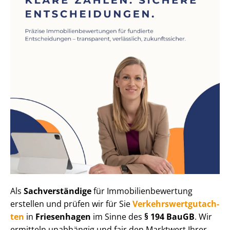
Als
Sachverständige
für Im­mo­bi­li­en­be­wer­tung
erstellen und prüfen wir für Sie
Ver­kehrs­wert­gut­ach­
ten
in
Friesenhagen
im Sinne des
§ 194 BauGB
. Wir
ermitteln unabhängig und fair den Marktwert Ihrer