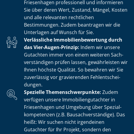
Friesenhagen professionell und informieren
Sie über deren Wert, Zustand, Mängel, Kosten
und alle relevanten rechtlichen
Bestimmungen. Zudem beantragen wir die
Unterlagen auf Wunsch für Sie.
Verlässliche Im­mo­bi­li­en­be­wer­tung durch
das Vier-Augen-Prinzip:
Indem wir unsere
Gutachten immer von einem weiteren Sach­
ver­stän­di­gen prüfen lassen, gewährleisten wir
Ihnen höchste Qualität. So bewahren wir Sie
zuverlässig vor gravierenden Fehl­ent­schei­
dun­gen.
Spezielle The­men­schwer­punk­te:
Zudem
verfügen unsere Im­mo­bi­li­en­gut­ach­ter in
Friesenhagen und Umgebung über Spe­zi­al­
kom­pe­ten­zen (z.B. Bau­sach­ver­stän­di­ge). Das
heißt: Wir suchen nicht irgendeinen
Gutachter für Ihr Projekt, sondern den