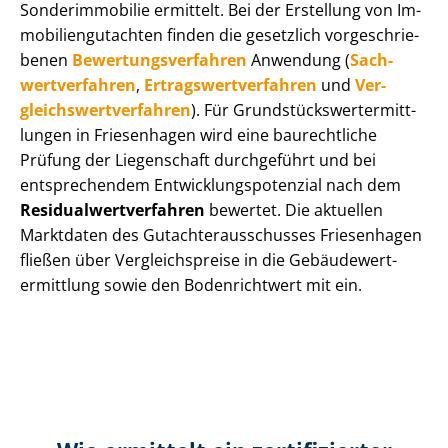
Sonderimmobilie ermittelt. Bei der Erstellung von Im­
mo­bi­li­en­gut­ach­ten finden die gesetzlich vor­ge­schrie­
be­nen
Be­wer­tungs­ver­fah­ren
Anwendung (
Sach­
wert­ver­fah­ren
,
Er­trags­wert­ver­fah­ren
und
Ver­
gleichs­wert­ver­fah­ren
). Für Grund­stücks­wert­ermitt­
lun­gen in Friesenhagen wird eine baurechtliche
Prüfung der Liegenschaft durchgeführt und bei
entsprechendem Ent­wick­lungs­po­ten­zi­al nach dem
Re­si­du­al­wert­ver­fah­ren
bewertet. Die aktuellen
Marktdaten des Gut­ach­ter­aus­schus­ses Friesenhagen
fließen über Ver­gleichs­prei­se in die Ge­bäu­de­wert­
ermitt­lung sowie den Bodenrichtwert mit ein.