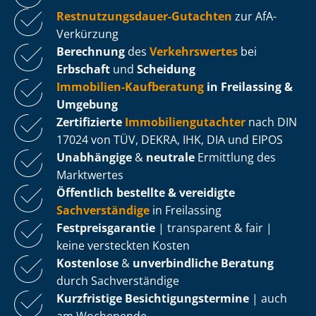
Rest­nut­zungs­dau­er-Gutachten
zur AfA-
Verkürzung
Berechnung
des
Verkehrswertes
bei
Erbschaft
und
Scheidung
Immobilien-Kaufberatung
in Freilassing &
Umgebung
Zertifizierte
Im­mo­bi­li­en­gut­ach­ter
nach DIN
17024 von TÜV, DEKRA, IHK, DIA und EIPOS
Unabhängige
&
neutrale
Ermittlung des
Marktwertes
Öffentlich bestellte & vereidigte
Sachverständige
in Freilassing
Fest­preis­ga­ran­tie
| transparent & fair |
keine versteckten Kosten
Kostenlose
&
unverbindliche Beratung
durch Sachverständige
Kurzfristige Be­sich­ti­gungs­ter­mi­ne
| auch
am Wochenende