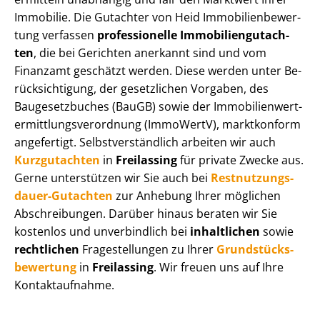
Immobilie. Die Gutachter von Heid Im­mo­bi­li­en­be­wer­
tung verfassen
professionelle Im­mo­bi­li­en­gut­ach­
ten
, die bei Gerichten anerkannt sind und vom
Finanzamt geschätzt werden. Diese werden unter Be­
rück­sich­ti­gung, der gesetzlichen Vorgaben, des
Baugesetzbuches (BauGB) sowie der Im­mo­bi­li­en­wert­
ermitt­lungs­ver­ord­nung (ImmoWertV), marktkonform
angefertigt. Selbst­ver­ständ­lich arbeiten wir auch
Kurzgutachten
in
Freilassing
für private Zwecke aus.
Gerne unterstützen wir Sie auch bei
Rest­nut­zungs­
dau­er-Gutachten
zur Anhebung Ihrer möglichen
Abschreibungen. Darüber hinaus beraten wir Sie
kostenlos und unverbindlich bei
inhaltlichen
sowie
rechtlichen
Fragestellungen zu Ihrer
Grund­stücks­
be­wer­tung
in
Freilassing
. Wir freuen uns auf Ihre
Kontaktaufnahme.