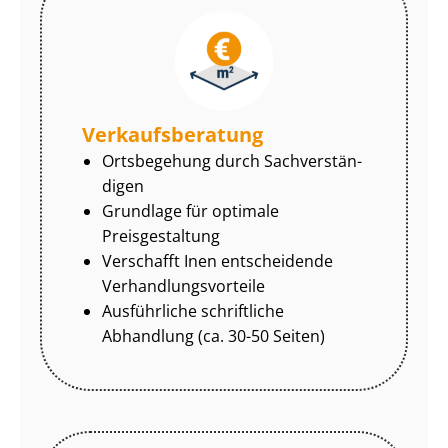
Ver­kaufs­be­ra­tung
Ortsbegehung durch Sach­ver­stän­
di­gen
Grundlage für optimale
Preisgestaltung
Verschafft Inen entscheidende
Ver­hand­lungs­vor­tei­le
Ausführliche schriftliche
Abhandlung (ca. 30-50 Seiten)