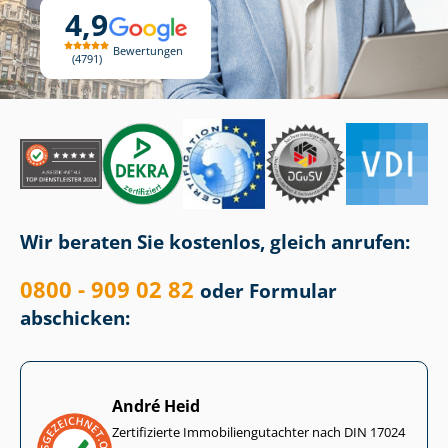
4,9
Bewertungen
4791
Wir beraten Sie kostenlos, gleich anrufen:
0800 - 909 02 82
oder Formular
abschicken:
André Heid
Zertifizierte Im­mo­bi­li­en­gut­ach­ter nach DIN 17024