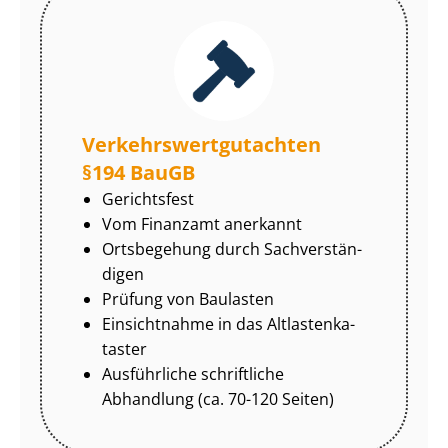
Ver­kehrs­wert­gut­ach­ten
§194 BauGB
Gerichtsfest
Vom Finanzamt anerkannt
Ortsbegehung durch Sach­ver­stän­
di­gen
Prüfung von Baulasten
Einsichtnahme in das Alt­las­ten­ka­
tas­ter
Ausführliche schriftliche
Abhandlung (ca. 70-120 Seiten)