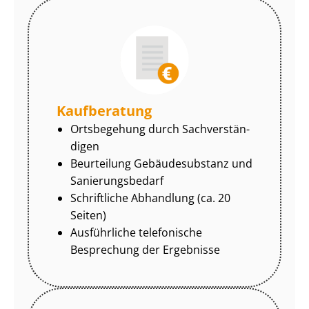
Kaufberatung
Ortsbegehung durch Sach­ver­stän­
di­gen
Beurteilung Gebäudesubstanz und
Sa­nie­rungs­be­darf
Schriftliche Abhandlung (ca. 20
Seiten)
Ausführliche telefonische
Besprechung der Ergebnisse