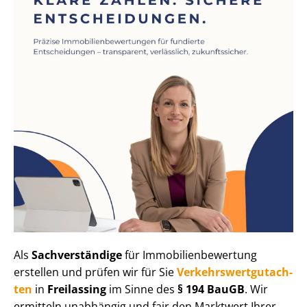
Als
Sachverständige
für Im­mo­bi­li­en­be­wer­tung
erstellen und prüfen wir für Sie
Ver­kehrs­wert­gut­ach­
ten
in
Freilassing
im Sinne des
§ 194 BauGB
. Wir
ermitteln unabhängig und fair den Marktwert Ihrer