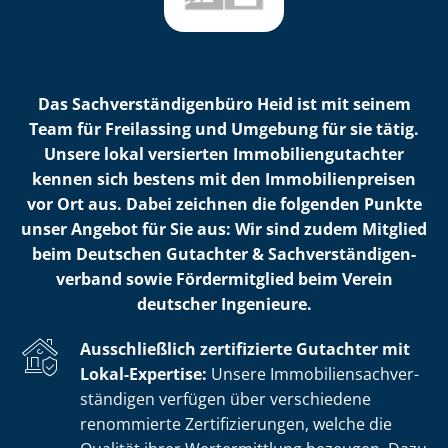
Das Sach­ver­stän­di­gen­bü­ro Heid ist mit seinem
Team für Freilassing und Umgebung für sie tätig.
Unsere lokal versierten Im­mo­bi­li­en­gut­ach­ter
kennen sich bestens mit den Im­mo­bi­li­en­prei­sen
vor Ort aus. Dabei zeichnen die folgenden Punkte
unser Angebot für Sie aus: Wir sind zudem Mitglied
beim Deutschen Gutachter & Sach­ver­stän­di­gen­
ver­band sowie Fördermitglied beim Verein
deutscher Ingenieure.
Ausschließlich zertifizierte Gutachter mit
Lokal-Expertise:
Unsere Im­mo­bi­li­en­sach­ver­
stän­di­gen verfügen über verschiedene
renommierte Zer­ti­fi­zie­run­gen, welche die