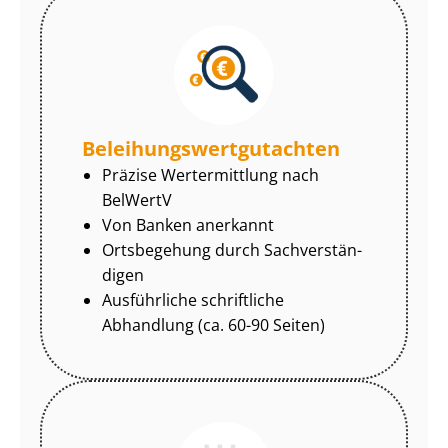
Be­lei­hungs­wert­gut­ach­ten
Präzise Wertermittlung nach
BelWertV
Von Banken anerkannt
Ortsbegehung durch Sach­ver­stän­
di­gen
Ausführliche schriftliche
Abhandlung (ca. 60-90 Seiten)