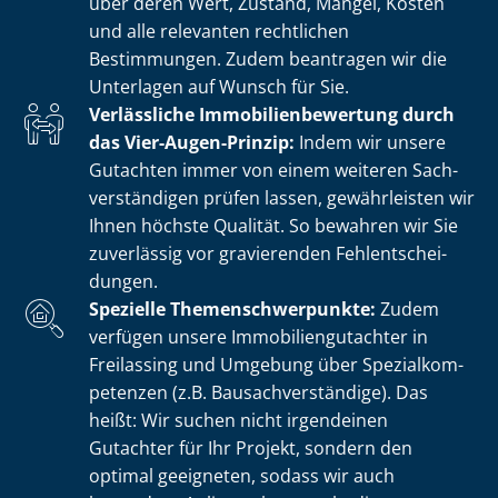
über deren Wert, Zustand, Mängel, Kosten
und alle relevanten rechtlichen
Bestimmungen. Zudem beantragen wir die
Unterlagen auf Wunsch für Sie.
Verlässliche Im­mo­bi­li­en­be­wer­tung durch
das Vier-Augen-Prinzip:
Indem wir unsere
Gutachten immer von einem weiteren Sach­
ver­stän­di­gen prüfen lassen, gewährleisten wir
Ihnen höchste Qualität. So bewahren wir Sie
zuverlässig vor gravierenden Fehl­ent­schei­
dun­gen.
Spezielle The­men­schwer­punk­te:
Zudem
verfügen unsere Im­mo­bi­li­en­gut­ach­ter in
Freilassing und Umgebung über Spe­zi­al­kom­
pe­ten­zen (z.B. Bau­sach­ver­stän­di­ge). Das
heißt: Wir suchen nicht irgendeinen
Gutachter für Ihr Projekt, sondern den
optimal geeigneten, sodass wir auch