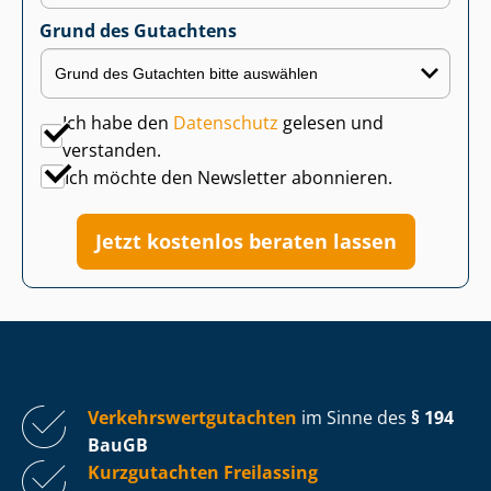
Grund des Gutachtens
Ich habe den
Datenschutz
gelesen und
verstanden.
Ich möchte den Newsletter abonnieren.
Jetzt kostenlos beraten lassen
Ver­kehrs­wert­gut­ach­ten
im Sinne des
§ 194
BauGB
Kurzgutachten Freilassing