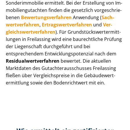
Sonderimmobilie ermittelt. Bei der Erstellung von Im­
mo­bi­li­en­gut­ach­ten finden die gesetzlich vor­ge­schrie­
be­nen
Be­wer­tungs­ver­fah­ren
Anwendung (
Sach­
wert­ver­fah­ren
,
Er­trags­wert­ver­fah­ren
und
Ver­
gleichs­wert­ver­fah­ren
). Für Grund­stücks­wert­ermitt­
lun­gen in Freilassing wird eine baurechtliche Prüfung
der Liegenschaft durchgeführt und bei
entsprechendem Ent­wick­lungs­po­ten­zi­al nach dem
Re­si­du­al­wert­ver­fah­ren
bewertet. Die aktuellen
Marktdaten des Gut­ach­ter­aus­schus­ses Freilassing
fließen über Ver­gleichs­prei­se in die Ge­bäu­de­wert­
ermitt­lung sowie den Bodenrichtwert mit ein.