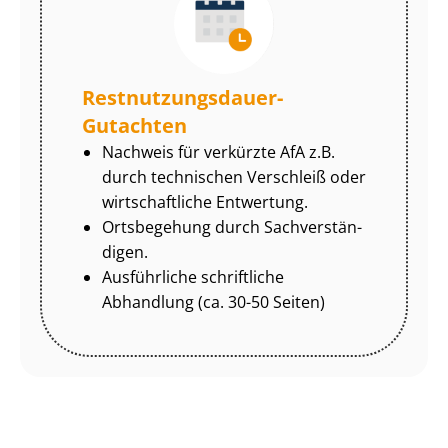
Rest­nut­zungs­dau­er-
Gutachten
Nachweis für verkürzte AfA z.B.
durch technischen Verschleiß oder
wirtschaftliche Entwertung.
Ortsbegehung durch Sach­ver­stän­
di­gen.
Ausführliche schriftliche
Abhandlung (ca. 30-50 Seiten)