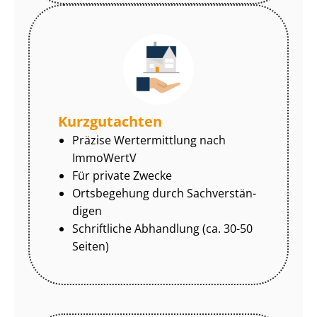
Kurzgutachten
Präzise Wertermittlung nach
ImmoWertV
Für private Zwecke
Ortsbegehung durch Sach­ver­stän­
di­gen
Schriftliche Abhandlung (ca. 30-50
Seiten)