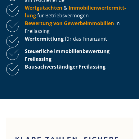
Wertgutachten
&
Im­mo­bi­li­en­wert­ermitt­
lung
für Be­triebs­ver­mö­gen
Bewertung von Ge­wer­be­im­mo­bi­li­en
in
Freilassing
Wertermittlung
für das Finanzamt
Steuerliche Im­mo­bi­li­en­be­wer­tung
Freilassing
Bau­sach­ver­stän­di­ger Freilassing