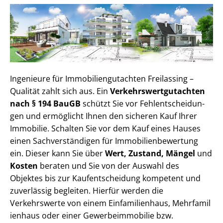
Ingenieure für Im­mo­bi­li­en­gut­ach­ten Freilassing –
Qualität zahlt sich aus. Ein
Ver­kehrs­wert­gut­ach­ten
nach § 194 BauGB
schützt Sie vor Fehl­ent­schei­dun­
gen und ermöglicht Ihnen den sicheren Kauf Ihrer
Immobilie. Schalten Sie vor dem Kauf eines Hauses
einen Sach­ver­stän­di­gen für Im­mo­bi­li­en­be­wer­tung
ein. Dieser kann Sie über
Wert, Zustand, Mängel
und
Kosten
beraten und Sie von der Auswahl des
Objektes bis zur Kauf­ent­schei­dung kompetent und
zuverlässig begleiten. Hierfür werden die
Verkehrswerte von einem Einfamilienhaus, Mehr­fa­mi­l
i­en­haus oder einer Ge­wer­be­im­mo­bi­lie bzw.