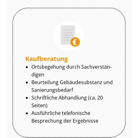
Kaufberatung
Ortsbegehung durch Sach­ver­stän­
di­gen
Beurteilung Gebäudesubstanz und
Sa­nie­rungs­be­darf
Schriftliche Abhandlung (ca. 20
Seiten)
Ausführliche telefonische
Besprechung der Ergebnisse