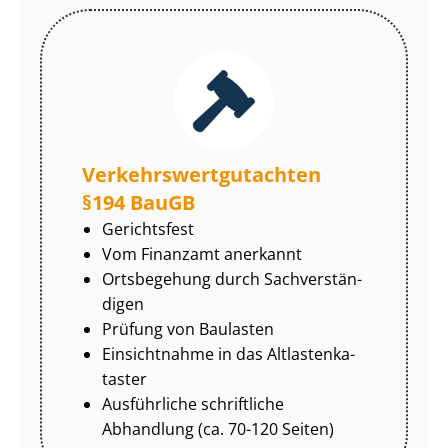
Ver­kehrs­wert­gut­ach­ten
§194 BauGB
Gerichtsfest
Vom Finanzamt anerkannt
Ortsbegehung durch Sach­ver­stän­
di­gen
Prüfung von Baulasten
Einsichtnahme in das Alt­las­ten­ka­
tas­ter
Ausführliche schriftliche
Abhandlung (ca. 70-120 Seiten)