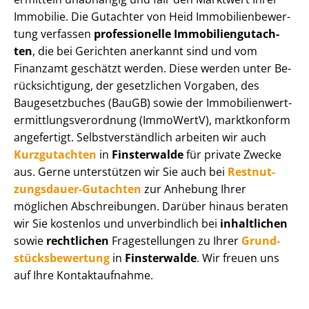
Immobilie. Die Gutachter von Heid Im­mo­bi­li­en­be­wer­
tung verfassen
professionelle Im­mo­bi­li­en­gut­ach­
ten
, die bei Gerichten anerkannt sind und vom
Finanzamt geschätzt werden. Diese werden unter Be­
rück­sich­ti­gung, der gesetzlichen Vorgaben, des
Baugesetzbuches (BauGB) sowie der Im­mo­bi­li­en­wert­
ermitt­lungs­ver­ord­nung (ImmoWertV), marktkonform
angefertigt. Selbst­ver­ständ­lich arbeiten wir auch
Kurzgutachten
in
Finsterwalde
für private Zwecke
aus. Gerne unterstützen wir Sie auch bei
Rest­nut­
zungs­dau­er-Gutachten
zur Anhebung Ihrer
möglichen Abschreibungen. Darüber hinaus beraten
wir Sie kostenlos und unverbindlich bei
inhaltlichen
sowie
rechtlichen
Fragestellungen zu Ihrer
Grund­
stücks­be­wer­tung
in
Finsterwalde
. Wir freuen uns
auf Ihre Kontaktaufnahme.