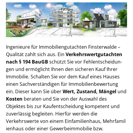
Ingenieure für Im­mo­bi­li­en­gut­ach­ten Finsterwalde –
Qualität zahlt sich aus. Ein
Ver­kehrs­wert­gut­ach­ten
nach § 194 BauGB
schützt Sie vor Fehl­ent­schei­dun­
gen und ermöglicht Ihnen den sicheren Kauf Ihrer
Immobilie. Schalten Sie vor dem Kauf eines Hauses
einen Sach­ver­stän­di­gen für Im­mo­bi­li­en­be­wer­tung
ein. Dieser kann Sie über
Wert, Zustand, Mängel
und
Kosten
beraten und Sie von der Auswahl des
Objektes bis zur Kauf­ent­schei­dung kompetent und
zuverlässig begleiten. Hierfür werden die
Verkehrswerte von einem Einfamilienhaus, Mehr­fa­mi­l
i­en­haus oder einer Ge­wer­be­im­mo­bi­lie bzw.