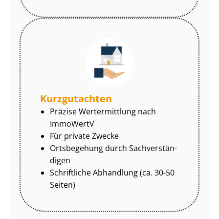
Kurzgutachten
Präzise Wertermittlung nach
ImmoWertV
Für private Zwecke
Ortsbegehung durch Sach­ver­stän­
di­gen
Schriftliche Abhandlung (ca. 30-50
Seiten)