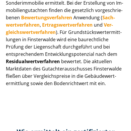
Sonderimmobilie ermittelt. Bei der Erstellung von Im­
mo­bi­li­en­gut­ach­ten finden die gesetzlich vor­ge­schrie­
be­nen
Be­wer­tungs­ver­fah­ren
Anwendung (
Sach­
wert­ver­fah­ren
,
Er­trags­wert­ver­fah­ren
und
Ver­
gleichs­wert­ver­fah­ren
). Für Grund­stücks­wert­ermitt­
lun­gen in Finsterwalde wird eine baurechtliche
Prüfung der Liegenschaft durchgeführt und bei
entsprechendem Ent­wick­lungs­po­ten­zi­al nach dem
Re­si­du­al­wert­ver­fah­ren
bewertet. Die aktuellen
Marktdaten des Gut­ach­ter­aus­schus­ses Finsterwalde
fließen über Ver­gleichs­prei­se in die Ge­bäu­de­wert­
ermitt­lung sowie den Bodenrichtwert mit ein.