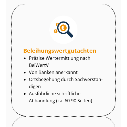
Be­lei­hungs­wert­gut­ach­ten
Präzise Wertermittlung nach
BelWertV
Von Banken anerkannt
Ortsbegehung durch Sach­ver­stän­
di­gen
Ausführliche schriftliche
Abhandlung (ca. 60-90 Seiten)