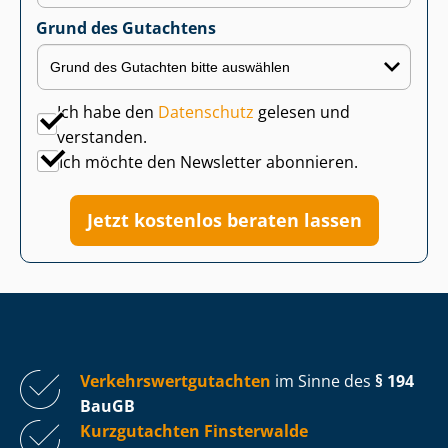
Grund des Gutachtens
Ich habe den
Datenschutz
gelesen und
verstanden.
Ich möchte den Newsletter abonnieren.
Jetzt kostenlos beraten lassen
Ver­kehrs­wert­gut­ach­ten
im Sinne des
§ 194
BauGB
Kurzgutachten Finsterwalde