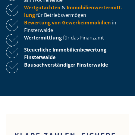
Wertgutachten
&
Im­mo­bi­li­en­wert­ermitt­
lung
für Be­triebs­ver­mö­gen
Bewertung von Ge­wer­be­im­mo­bi­li­en
in
Finsterwalde
Wertermittlung
für das Finanzamt
Steuerliche Im­mo­bi­li­en­be­wer­tung
Finsterwalde
Bau­sach­ver­stän­di­ger Finsterwalde