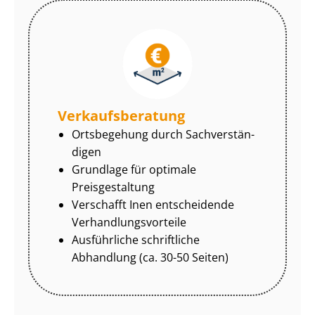
Ver­kaufs­be­ra­tung
Ortsbegehung durch Sach­ver­stän­
di­gen
Grundlage für optimale
Preisgestaltung
Verschafft Inen entscheidende
Ver­hand­lungs­vor­tei­le
Ausführliche schriftliche
Abhandlung (ca. 30-50 Seiten)