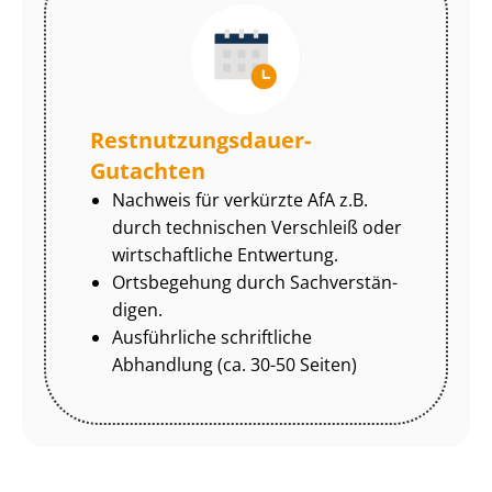
Rest­nut­zungs­dau­er-
Gutachten
Nachweis für verkürzte AfA z.B.
durch technischen Verschleiß oder
wirtschaftliche Entwertung.
Ortsbegehung durch Sach­ver­stän­
di­gen.
Ausführliche schriftliche
Abhandlung (ca. 30-50 Seiten)