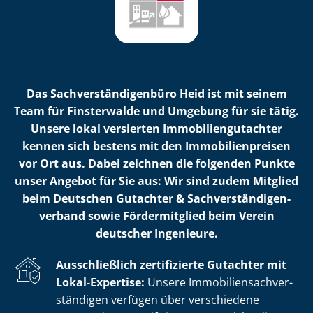
Das Sach­ver­stän­di­gen­bü­ro Heid ist mit seinem
Team für Finsterwalde und Umgebung für sie tätig.
Unsere lokal versierten Im­mo­bi­li­en­gut­ach­ter
kennen sich bestens mit den Im­mo­bi­li­en­prei­sen
vor Ort aus. Dabei zeichnen die folgenden Punkte
unser Angebot für Sie aus: Wir sind zudem Mitglied
beim Deutschen Gutachter & Sach­ver­stän­di­gen­
ver­band sowie Fördermitglied beim Verein
deutscher Ingenieure.
Ausschließlich zertifizierte Gutachter mit
Lokal-Expertise:
Unsere Im­mo­bi­li­en­sach­ver­
stän­di­gen verfügen über verschiedene