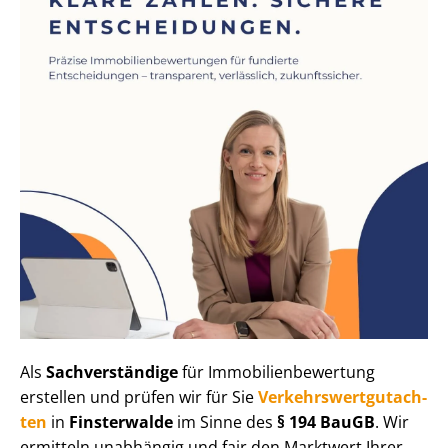
Als
Sachverständige
für Im­mo­bi­li­en­be­wer­tung
erstellen und prüfen wir für Sie
Ver­kehrs­wert­gut­ach­
ten
in
Finsterwalde
im Sinne des
§ 194 BauGB
. Wir
ermitteln unabhängig und fair den Marktwert Ihrer