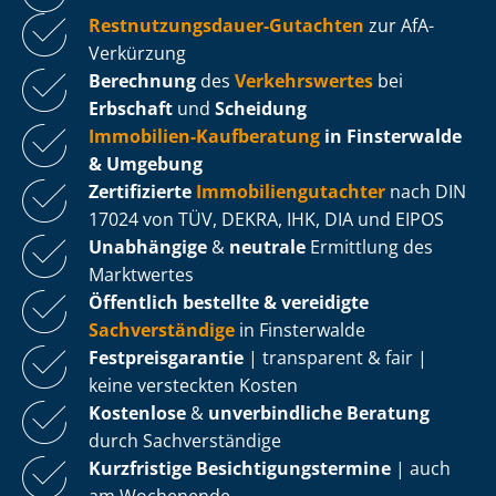
Rest­nut­zungs­dau­er-Gutachten
zur AfA-
Verkürzung
Berechnung
des
Verkehrswertes
bei
Erbschaft
und
Scheidung
Immobilien-Kaufberatung
in Finsterwalde
& Umgebung
Zertifizierte
Im­mo­bi­li­en­gut­ach­ter
nach DIN
17024 von TÜV, DEKRA, IHK, DIA und EIPOS
Unabhängige
&
neutrale
Ermittlung des
Marktwertes
Öffentlich bestellte & vereidigte
Sachverständige
in Finsterwalde
Fest­preis­ga­ran­tie
| transparent & fair |
keine versteckten Kosten
Kostenlose
&
unverbindliche Beratung
durch Sachverständige
Kurzfristige Be­sich­ti­gungs­ter­mi­ne
| auch
am Wochenende