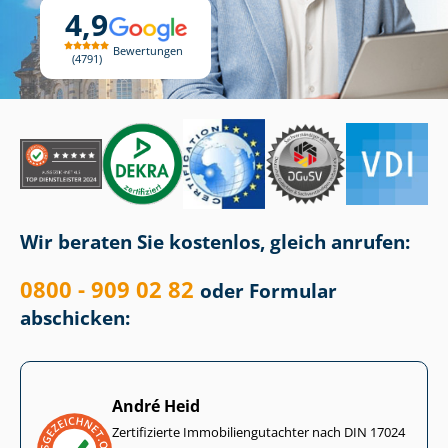
4,9
Bewertungen
4791
Wir beraten Sie kostenlos, gleich anrufen:
0800 - 909 02 82
oder Formular
abschicken:
André Heid
Zertifizierte Im­mo­bi­li­en­gut­ach­ter nach DIN 17024