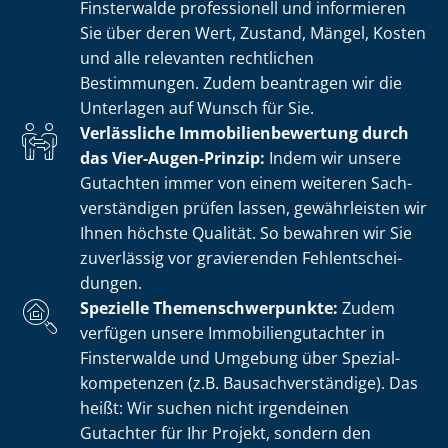
Finsterwalde professionell und informieren
Sie über deren Wert, Zustand, Mängel, Kosten
und alle relevanten rechtlichen
Bestimmungen. Zudem beantragen wir die
Unterlagen auf Wunsch für Sie.
Verlässliche Im­mo­bi­li­en­be­wer­tung durch
das Vier-Augen-Prinzip:
Indem wir unsere
Gutachten immer von einem weiteren Sach­
ver­stän­di­gen prüfen lassen, gewährleisten wir
Ihnen höchste Qualität. So bewahren wir Sie
zuverlässig vor gravierenden Fehl­ent­schei­
dun­gen.
Spezielle The­men­schwer­punk­te:
Zudem
verfügen unsere Im­mo­bi­li­en­gut­ach­ter in
Finsterwalde und Umgebung über Spe­zi­al­
kom­pe­ten­zen (z.B. Bau­sach­ver­stän­di­ge). Das
heißt: Wir suchen nicht irgendeinen
Gutachter für Ihr Projekt, sondern den