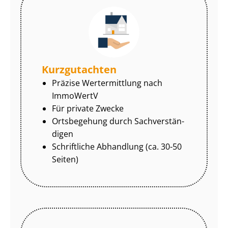
Kurzgutachten
Präzise Wertermittlung nach
ImmoWertV
Für private Zwecke
Ortsbegehung durch Sach­ver­stän­
di­gen
Schriftliche Abhandlung (ca. 30-50
Seiten)