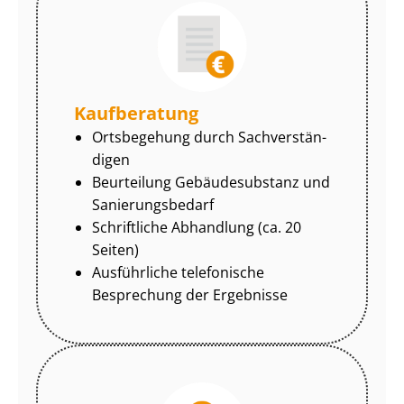
Kaufberatung
Ortsbegehung durch Sach­ver­stän­
di­gen
Beurteilung Gebäudesubstanz und
Sa­nie­rungs­be­darf
Schriftliche Abhandlung (ca. 20
Seiten)
Ausführliche telefonische
Besprechung der Ergebnisse