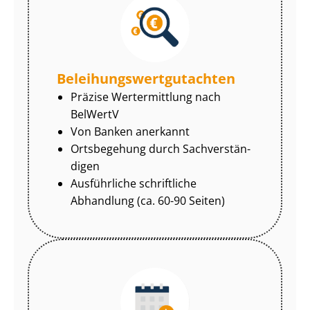
Be­lei­hungs­wert­gut­ach­ten
Präzise Wertermittlung nach
BelWertV
Von Banken anerkannt
Ortsbegehung durch Sach­ver­stän­
di­gen
Ausführliche schriftliche
Abhandlung (ca. 60-90 Seiten)