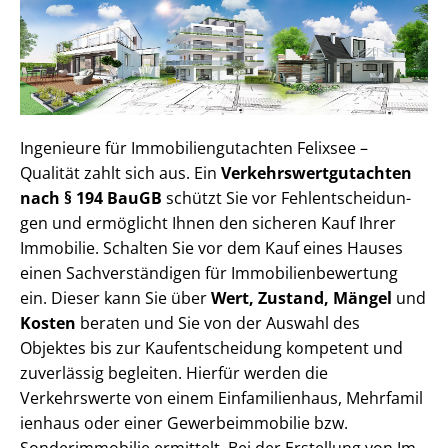
Ingenieure für Im­mo­bi­li­en­gut­ach­ten Felixsee –
Qualität zahlt sich aus. Ein
Ver­kehrs­wert­gut­ach­ten
nach § 194 BauGB
schützt Sie vor Fehl­ent­schei­dun­
gen und ermöglicht Ihnen den sicheren Kauf Ihrer
Immobilie. Schalten Sie vor dem Kauf eines Hauses
einen Sach­ver­stän­di­gen für Im­mo­bi­li­en­be­wer­tung
ein. Dieser kann Sie über
Wert, Zustand, Mängel
und
Kosten
beraten und Sie von der Auswahl des
Objektes bis zur Kauf­ent­schei­dung kompetent und
zuverlässig begleiten. Hierfür werden die
Verkehrswerte von einem Einfamilienhaus, Mehr­fa­mi­l
i­en­haus oder einer Ge­wer­be­im­mo­bi­lie bzw.