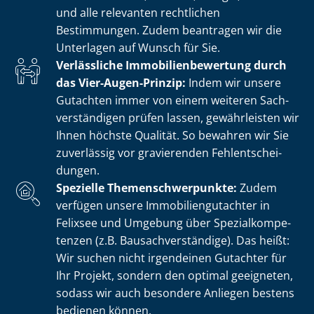
und alle relevanten rechtlichen
Bestimmungen. Zudem beantragen wir die
Unterlagen auf Wunsch für Sie.
Verlässliche Im­mo­bi­li­en­be­wer­tung durch
das Vier-Augen-Prinzip:
Indem wir unsere
Gutachten immer von einem weiteren Sach­
ver­stän­di­gen prüfen lassen, gewährleisten wir
Ihnen höchste Qualität. So bewahren wir Sie
zuverlässig vor gravierenden Fehl­ent­schei­
dun­gen.
Spezielle The­men­schwer­punk­te:
Zudem
verfügen unsere Im­mo­bi­li­en­gut­ach­ter in
Felixsee und Umgebung über Spe­zi­al­kom­pe­
ten­zen (z.B. Bau­sach­ver­stän­di­ge). Das heißt:
Wir suchen nicht irgendeinen Gutachter für
Ihr Projekt, sondern den optimal geeigneten,
sodass wir auch besondere Anliegen bestens
bedienen können.