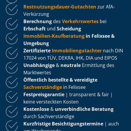
Rest­nut­zungs­dau­er-Gutachten
zur AfA-
Verkürzung
Berechnung
des
Verkehrswertes
bei
Erbschaft
und
Scheidung
Immobilien-Kaufberatung
in Felixsee &
Umgebung
Zertifizierte
Im­mo­bi­li­en­gut­ach­ter
nach DIN
17024 von TÜV, DEKRA, IHK, DIA und EIPOS
Unabhängige
&
neutrale
Ermittlung des
Marktwertes
Öffentlich bestellte & vereidigte
Sachverständige
in Felixsee
Fest­preis­ga­ran­tie
| transparent & fair |
keine versteckten Kosten
Kostenlose
&
unverbindliche Beratung
durch Sachverständige
Kurzfristige Be­sich­ti­gungs­ter­mi­ne
| auch
am Wochenende