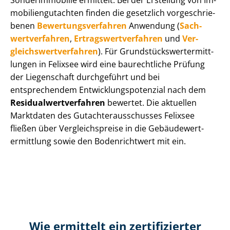
Sonderimmobilie ermittelt. Bei der Erstellung von Im­
mo­bi­li­en­gut­ach­ten finden die gesetzlich vor­ge­schrie­
be­nen
Be­wer­tungs­ver­fah­ren
Anwendung (
Sach­
wert­ver­fah­ren
,
Er­trags­wert­ver­fah­ren
und
Ver­
gleichs­wert­ver­fah­ren
). Für Grund­stücks­wert­ermitt­
lun­gen in Felixsee wird eine baurechtliche Prüfung
der Liegenschaft durchgeführt und bei
entsprechendem Ent­wick­lungs­po­ten­zi­al nach dem
Re­si­du­al­wert­ver­fah­ren
bewertet. Die aktuellen
Marktdaten des Gut­ach­ter­aus­schus­ses Felixsee
fließen über Ver­gleichs­prei­se in die Ge­bäu­de­wert­
ermitt­lung sowie den Bodenrichtwert mit ein.
Wie ermittelt ein zertifizierter