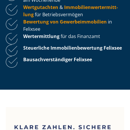
Wertgutachten
&
Im­mo­bi­li­en­wert­ermitt­
lung
für Be­triebs­ver­mö­gen
Bewertung von Ge­wer­be­im­mo­bi­li­en
in
Felixsee
Wertermittlung
für das Finanzamt
Steuerliche Im­mo­bi­li­en­be­wer­tung
Felixsee
Bau­sach­ver­stän­di­ger Felixsee