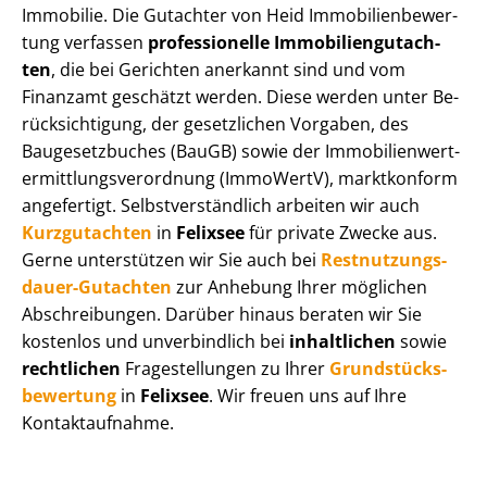
Immobilie. Die Gutachter von Heid Im­mo­bi­li­en­be­wer­
tung verfassen
professionelle Im­mo­bi­li­en­gut­ach­
ten
, die bei Gerichten anerkannt sind und vom
Finanzamt geschätzt werden. Diese werden unter Be­
rück­sich­ti­gung, der gesetzlichen Vorgaben, des
Baugesetzbuches (BauGB) sowie der Im­mo­bi­li­en­wert­
ermitt­lungs­ver­ord­nung (ImmoWertV), marktkonform
angefertigt. Selbst­ver­ständ­lich arbeiten wir auch
Kurzgutachten
in
Felixsee
für private Zwecke aus.
Gerne unterstützen wir Sie auch bei
Rest­nut­zungs­
dau­er-Gutachten
zur Anhebung Ihrer möglichen
Abschreibungen. Darüber hinaus beraten wir Sie
kostenlos und unverbindlich bei
inhaltlichen
sowie
rechtlichen
Fragestellungen zu Ihrer
Grund­stücks­
be­wer­tung
in
Felixsee
. Wir freuen uns auf Ihre
Kontaktaufnahme.