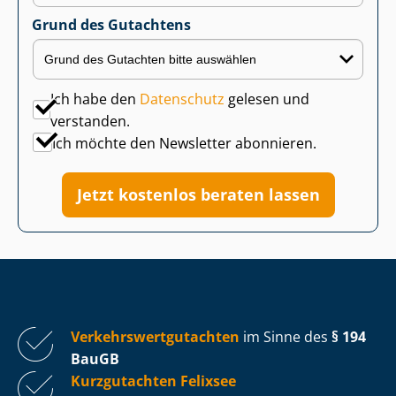
Grund des Gutachtens
Ich habe den
Datenschutz
gelesen und
verstanden.
Ich möchte den Newsletter abonnieren.
Jetzt kostenlos beraten lassen
Ver­kehrs­wert­gut­ach­ten
im Sinne des
§ 194
BauGB
Kurzgutachten Felixsee