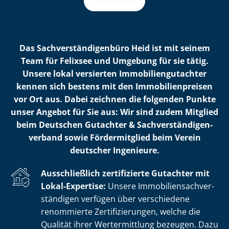
Das Sach­ver­stän­di­gen­bü­ro Heid ist mit seinem
Team für Felixsee und Umgebung für sie tätig.
Unsere lokal versierten Im­mo­bi­li­en­gut­ach­ter
kennen sich bestens mit den Im­mo­bi­li­en­prei­sen
vor Ort aus. Dabei zeichnen die folgenden Punkte
unser Angebot für Sie aus: Wir sind zudem Mitglied
beim Deutschen Gutachter & Sach­ver­stän­di­gen­
ver­band sowie Fördermitglied beim Verein
deutscher Ingenieure.
Ausschließlich zertifizierte Gutachter mit
Lokal-Expertise:
Unsere Im­mo­bi­li­en­sach­ver­
stän­di­gen verfügen über verschiedene
renommierte Zer­ti­fi­zie­run­gen, welche die
Qualität ihrer Wertermittlung bezeugen. Dazu