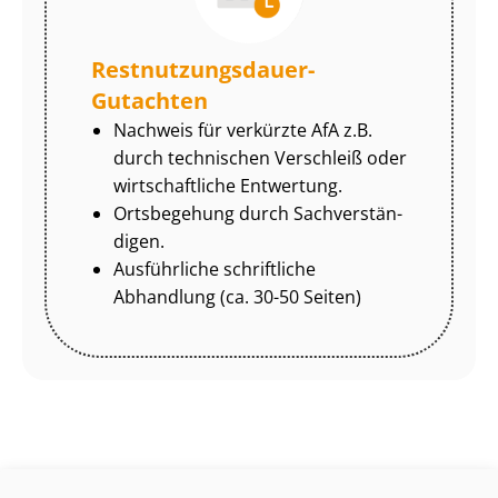
Rest­nut­zungs­dau­er-
Gutachten
Nachweis für verkürzte AfA z.B.
durch technischen Verschleiß oder
wirtschaftliche Entwertung.
Ortsbegehung durch Sach­ver­stän­
di­gen.
Ausführliche schriftliche
Abhandlung (ca. 30-50 Seiten)