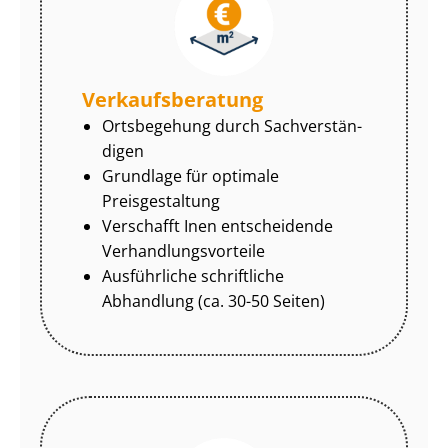
Ver­kaufs­be­ra­tung
Ortsbegehung durch Sach­ver­stän­
di­gen
Grundlage für optimale
Preisgestaltung
Verschafft Inen entscheidende
Ver­hand­lungs­vor­tei­le
Ausführliche schriftliche
Abhandlung (ca. 30-50 Seiten)