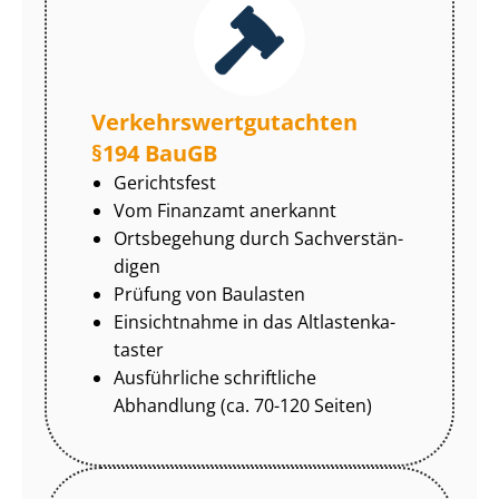
Ver­kehrs­wert­gut­ach­ten
§194 BauGB
Gerichtsfest
Vom Finanzamt anerkannt
Ortsbegehung durch Sach­ver­stän­
di­gen
Prüfung von Baulasten
Einsichtnahme in das Alt­las­ten­ka­
tas­ter
Ausführliche schriftliche
Abhandlung (ca. 70-120 Seiten)