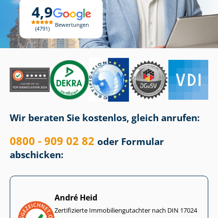
4,9
Bewertungen
4791
Wir beraten Sie kostenlos, gleich anrufen:
0800 - 909 02 82
oder Formular
abschicken:
André Heid
Zertifizierte Im­mo­bi­li­en­gut­ach­ter nach DIN 17024