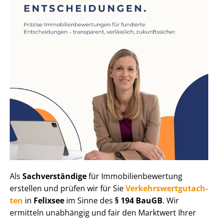
Als
Sachverständige
für Im­mo­bi­li­en­be­wer­tung
erstellen und prüfen wir für Sie
Ver­kehrs­wert­gut­ach­
ten
in
Felixsee
im Sinne des
§ 194 BauGB
. Wir
ermitteln unabhängig und fair den Marktwert Ihrer