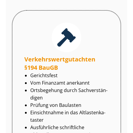
Ver­kehrs­wert­gut­ach­ten
§194 BauGB
Gerichtsfest
Vom Finanzamt anerkannt
Ortsbegehung durch Sach­ver­stän­
di­gen
Prüfung von Baulasten
Einsichtnahme in das Alt­las­ten­ka­
tas­ter
Ausführliche schriftliche