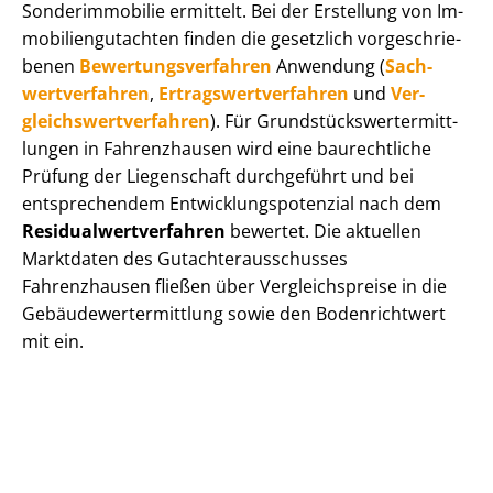
Sonderimmobilie ermittelt. Bei der Erstellung von Im­
mo­bi­li­en­gut­ach­ten finden die gesetzlich vor­ge­schrie­
be­nen
Be­wer­tungs­ver­fah­ren
Anwendung (
Sach­
wert­ver­fah­ren
,
Er­trags­wert­ver­fah­ren
und
Ver­
gleichs­wert­ver­fah­ren
). Für Grund­stücks­wert­ermitt­
lun­gen in Fahrenzhausen wird eine baurechtliche
Prüfung der Liegenschaft durchgeführt und bei
entsprechendem Ent­wick­lungs­po­ten­zi­al nach dem
Re­si­du­al­wert­ver­fah­ren
bewertet. Die aktuellen
Marktdaten des Gut­ach­ter­aus­schus­ses
Fahrenzhausen fließen über Ver­gleichs­prei­se in die
Ge­bäu­de­wert­ermitt­lung sowie den Bodenrichtwert
mit ein.