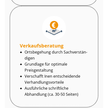
Ver­kaufs­be­ra­tung
Ortsbegehung durch Sach­ver­stän­
di­gen
Grundlage für optimale
Preisgestaltung
Verschafft Inen entscheidende
Ver­hand­lungs­vor­tei­le
Ausführliche schriftliche
Abhandlung (ca. 30-50 Seiten)