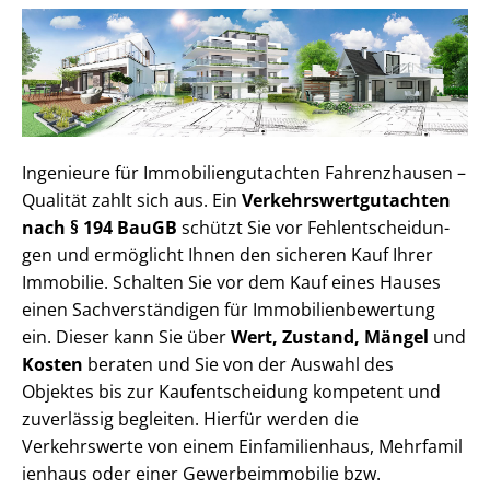
Ingenieure für Im­mo­bi­li­en­gut­ach­ten Fahrenzhausen –
Qualität zahlt sich aus. Ein
Ver­kehrs­wert­gut­ach­ten
nach § 194 BauGB
schützt Sie vor Fehl­ent­schei­dun­
gen und ermöglicht Ihnen den sicheren Kauf Ihrer
Immobilie. Schalten Sie vor dem Kauf eines Hauses
einen Sach­ver­stän­di­gen für Im­mo­bi­li­en­be­wer­tung
ein. Dieser kann Sie über
Wert, Zustand, Mängel
und
Kosten
beraten und Sie von der Auswahl des
Objektes bis zur Kauf­ent­schei­dung kompetent und
zuverlässig begleiten. Hierfür werden die
Verkehrswerte von einem Einfamilienhaus, Mehr­fa­mi­l
i­en­haus oder einer Ge­wer­be­im­mo­bi­lie bzw.