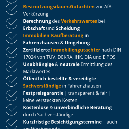
Rest­nut­zungs­dau­er-Gutachten
zur AfA-
Verkürzung
Berechnung
des
Verkehrswertes
bei
Erbschaft
und
Scheidung
Immobilien-Kaufberatung
in
Fahrenzhausen & Umgebung
Zertifizierte
Im­mo­bi­li­en­gut­ach­ter
nach DIN
17024 von TÜV, DEKRA, IHK, DIA und EIPOS
Unabhängige
&
neutrale
Ermittlung des
Marktwertes
Öffentlich bestellte & vereidigte
Sachverständige
in Fahrenzhausen
Fest­preis­ga­ran­tie
| transparent & fair |
keine versteckten Kosten
Kostenlose
&
unverbindliche Beratung
durch Sachverständige
Kurzfristige Be­sich­ti­gungs­ter­mi­ne
| auch
am Wochenende