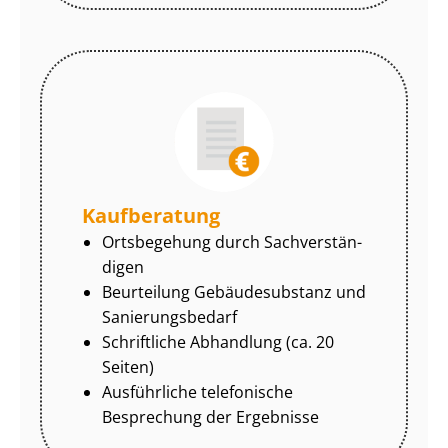
Kaufberatung
Ortsbegehung durch Sach­ver­stän­
di­gen
Beurteilung Gebäudesubstanz und
Sa­nie­rungs­be­darf
Schriftliche Abhandlung (ca. 20
Seiten)
Ausführliche telefonische
Besprechung der Ergebnisse