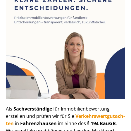
Als
Sachverständige
für Im­mo­bi­li­en­be­wer­tung
erstellen und prüfen wir für Sie
Ver­kehrs­wert­gut­ach­
ten
in
Fahrenzhausen
im Sinne des
§ 194 BauGB
.
Wir ermitteln unabhängig und fair den Marktwert