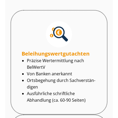
Be­lei­hungs­wert­gut­ach­ten
Präzise Wertermittlung nach
BelWertV
Von Banken anerkannt
Ortsbegehung durch Sach­ver­stän­
di­gen
Ausführliche schriftliche
Abhandlung (ca. 60-90 Seiten)