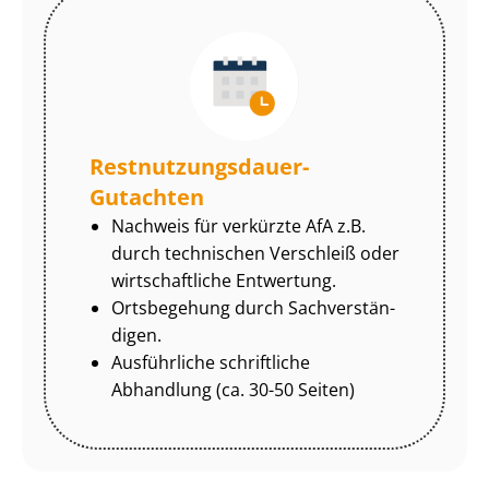
Rest­nut­zungs­dau­er-
Gutachten
Nachweis für verkürzte AfA z.B.
durch technischen Verschleiß oder
wirtschaftliche Entwertung.
Ortsbegehung durch Sach­ver­stän­
di­gen.
Ausführliche schriftliche
Abhandlung (ca. 30-50 Seiten)