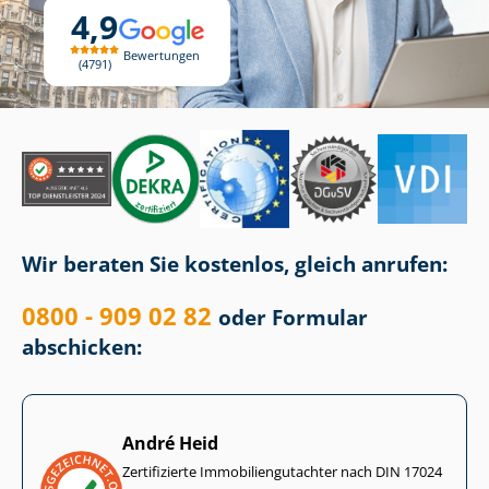
4,9
Bewertungen
4791
Wir beraten Sie kostenlos, gleich anrufen:
0800 - 909 02 82
oder Formular
abschicken:
André Heid
Zertifizierte Im­mo­bi­li­en­gut­ach­ter nach DIN 17024