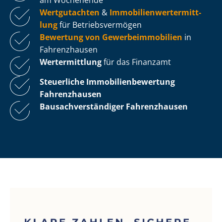
Wertgutachten
&
Im­mo­bi­li­en­wert­ermitt­
lung
für Be­triebs­ver­mö­gen
Bewertung von Ge­wer­be­im­mo­bi­li­en
in
Fahrenzhausen
Wertermittlung
für das Finanzamt
Steuerliche Im­mo­bi­li­en­be­wer­tung
Fahrenzhausen
Bau­sach­ver­stän­di­ger Fahrenzhausen