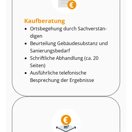
Kaufberatung
Ortsbegehung durch Sach­ver­stän­
di­gen
Beurteilung Gebäudesubstanz und
Sa­nie­rungs­be­darf
Schriftliche Abhandlung (ca. 20
Seiten)
Ausführliche telefonische
Besprechung der Ergebnisse