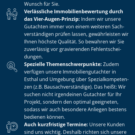
Wunsch für Sie.
Verlässliche Im­mo­bi­li­en­be­wer­tung durch
das Vier-Augen-Prinzip:
Indem wir unsere
Gutachten immer von einem weiteren Sach­
ver­stän­di­gen prüfen lassen, gewährleisten wir
Ihnen höchste Qualität. So bewahren wir Sie
zuverlässig vor gravierenden Fehl­ent­schei­
dun­gen.
Spezielle The­men­schwer­punk­te:
Zudem
verfügen unsere Im­mo­bi­li­en­gut­ach­ter in
Esthal und Umgebung über Spe­zi­al­kom­pe­ten­
zen (z.B. Bau­sach­ver­stän­di­ge). Das heißt: Wir
suchen nicht irgendeinen Gutachter für Ihr
Projekt, sondern den optimal geeigneten,
sodass wir auch besondere Anliegen bestens
bedienen können.
Auch kurzfristige Termine:
Unsere Kunden
sind uns wichtig. Deshalb richten sich unsere