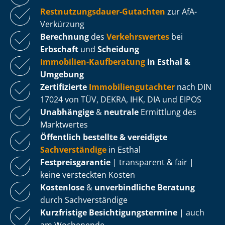
Rest­nut­zungs­dau­er-Gutachten
zur AfA-
Verkürzung
Berechnung
des
Verkehrswertes
bei
Erbschaft
und
Scheidung
Immobilien-Kaufberatung
in Esthal &
Umgebung
Zertifizierte
Im­mo­bi­li­en­gut­ach­ter
nach DIN
17024 von TÜV, DEKRA, IHK, DIA und EIPOS
Unabhängige
&
neutrale
Ermittlung des
Marktwertes
Öffentlich bestellte & vereidigte
Sachverständige
in Esthal
Fest­preis­ga­ran­tie
| transparent & fair |
keine versteckten Kosten
Kostenlose
&
unverbindliche Beratung
durch Sachverständige
Kurzfristige Be­sich­ti­gungs­ter­mi­ne
| auch
am Wochenende