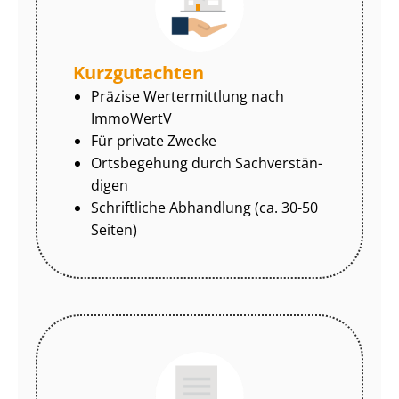
Kurzgutachten
Präzise Wertermittlung nach
ImmoWertV
Für private Zwecke
Ortsbegehung durch Sach­ver­stän­
di­gen
Schriftliche Abhandlung (ca. 30-50
Seiten)