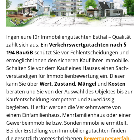
Ingenieure für Im­mo­bi­li­en­gut­ach­ten Esthal – Qualität
zahlt sich aus. Ein
Ver­kehrs­wert­gut­ach­ten nach §
194 BauGB
schützt Sie vor Fehl­ent­schei­dun­gen und
ermöglicht Ihnen den sicheren Kauf Ihrer Immobilie.
Schalten Sie vor dem Kauf eines Hauses einen Sach­
ver­stän­di­gen für Im­mo­bi­li­en­be­wer­tung ein. Dieser
kann Sie über
Wert, Zustand, Mängel
und
Kosten
beraten und Sie von der Auswahl des Objektes bis zur
Kauf­ent­schei­dung kompetent und zuverlässig
begleiten. Hierfür werden die Verkehrswerte von
einem Einfamilienhaus, Mehr­fa­mi­li­en­haus oder einer
Ge­wer­be­im­mo­bi­lie bzw. Sonderimmobilie ermittelt.
Bei der Erstellung von Im­mo­bi­li­en­gut­ach­ten finden
die gesetzlich vor­ge­schrie­be­nen
Be­wer­tungs­ver­fah­