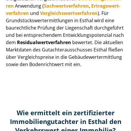
ren
Anwendung (
Sach­wert­ver­fah­ren
,
Er­trags­wert­
ver­fah­ren
und
Ver­gleichs­wert­ver­fah­ren
). Für
Grund­stücks­wert­ermitt­lun­gen in Esthal wird eine
baurechtliche Prüfung der Liegenschaft durchgeführt
und bei entsprechendem Ent­wick­lungs­po­ten­zi­al nach
dem
Re­si­du­al­wert­ver­fah­ren
bewertet. Die aktuellen
Marktdaten des Gut­ach­ter­aus­schus­ses Esthal fließen
über Ver­gleichs­prei­se in die Ge­bäu­de­wert­ermitt­lung
sowie den Bodenrichtwert mit ein.
Wie ermittelt ein zertifizierter
Immobilien­gutachter in Esthal den
Verkehrswert einer Immobilie?