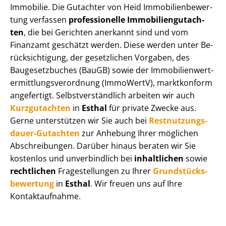
Immobilie. Die Gutachter von Heid Im­mo­bi­li­en­be­wer­
tung verfassen
professionelle Im­mo­bi­li­en­gut­ach­
ten
, die bei Gerichten anerkannt sind und vom
Finanzamt geschätzt werden. Diese werden unter Be­
rück­sich­ti­gung, der gesetzlichen Vorgaben, des
Baugesetzbuches (BauGB) sowie der Im­mo­bi­li­en­wert­
ermitt­lungs­ver­ord­nung (ImmoWertV), marktkonform
angefertigt. Selbst­ver­ständ­lich arbeiten wir auch
Kurzgutachten
in
Esthal
für private Zwecke aus.
Gerne unterstützen wir Sie auch bei
Rest­nut­zungs­
dau­er-Gutachten
zur Anhebung Ihrer möglichen
Abschreibungen. Darüber hinaus beraten wir Sie
kostenlos und unverbindlich bei
inhaltlichen
sowie
rechtlichen
Fragestellungen zu Ihrer
Grund­stücks­
be­wer­tung
in
Esthal
. Wir freuen uns auf Ihre
Kontaktaufnahme.