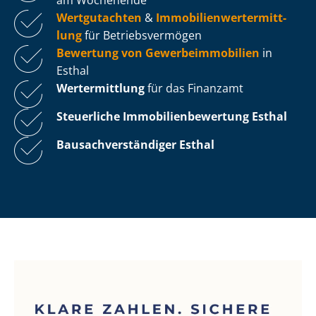
Wertgutachten
&
Im­mo­bi­li­en­wert­ermitt­
lung
für Be­triebs­ver­mö­gen
Bewertung von Ge­wer­be­im­mo­bi­li­en
in
Esthal
Wertermittlung
für das Finanzamt
Steuerliche Im­mo­bi­li­en­be­wer­tung
Esthal
Bau­sach­ver­stän­di­ger Esthal