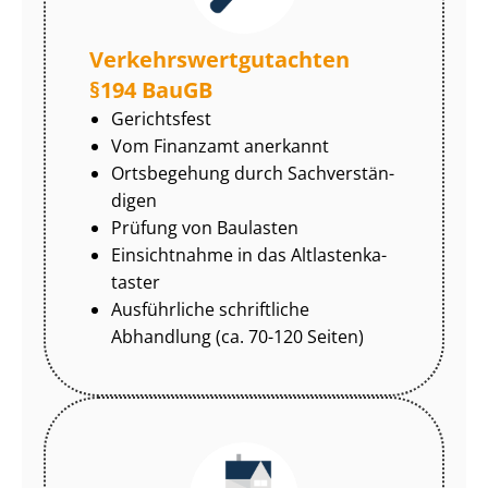
Ver­kehrs­wert­gut­ach­ten
§194 BauGB
Gerichtsfest
Vom Finanzamt anerkannt
Ortsbegehung durch Sach­ver­stän­
di­gen
Prüfung von Baulasten
Einsichtnahme in das Alt­las­ten­ka­
tas­ter
Ausführliche schriftliche
Abhandlung (ca. 70-120 Seiten)