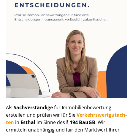
Als
Sachverständige
für Im­mo­bi­li­en­be­wer­tung
erstellen und prüfen wir für Sie
Ver­kehrs­wert­gut­ach­
ten
in
Esthal
im Sinne des
§ 194 BauGB
. Wir
ermitteln unabhängig und fair den Marktwert Ihrer