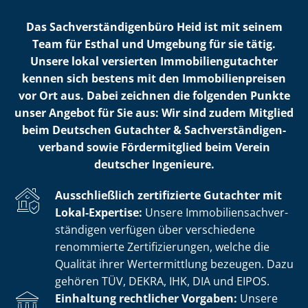
Das Sach­ver­stän­di­gen­bü­ro Heid ist mit seinem
Team für Esthal und Umgebung für sie tätig.
Unsere lokal versierten Im­mo­bi­li­en­gut­ach­ter
kennen sich bestens mit den Im­mo­bi­li­en­prei­sen
vor Ort aus. Dabei zeichnen die folgenden Punkte
unser Angebot für Sie aus: Wir sind zudem Mitglied
beim Deutschen Gutachter & Sach­ver­stän­di­gen­
ver­band sowie Fördermitglied beim Verein
deutscher Ingenieure.
Ausschließlich zertifizierte Gutachter mit
Lokal-Expertise:
Unsere Im­mo­bi­li­en­sach­ver­
stän­di­gen verfügen über verschiedene
renommierte Zer­ti­fi­zie­run­gen, welche die
Qualität ihrer Wertermittlung bezeugen. Dazu
gehören TÜV, DEKRA, IHK, DIA und EIPOS.
Einhaltung rechtlicher Vorgaben:
Unsere