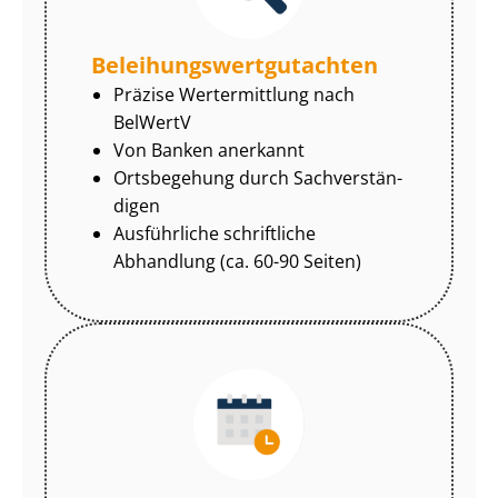
Be­lei­hungs­wert­gut­ach­ten
Präzise Wertermittlung nach
BelWertV
Von Banken anerkannt
Ortsbegehung durch Sach­ver­stän­
di­gen
Ausführliche schriftliche
Abhandlung (ca. 60-90 Seiten)