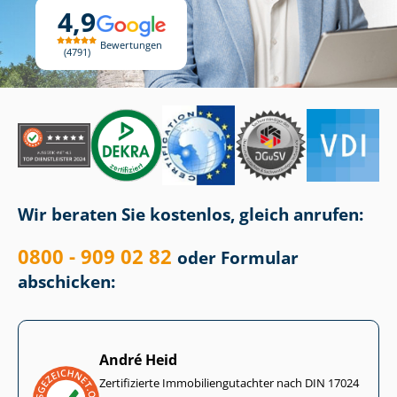
4,9
Bewertungen
4791
Wir beraten Sie kostenlos, gleich anrufen:
0800 - 909 02 82
oder Formular
abschicken:
André Heid
Zertifizierte Im­mo­bi­li­en­gut­ach­ter nach DIN 17024