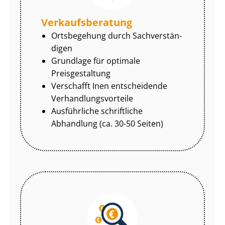
Ver­kaufs­be­ra­tung
Ortsbegehung durch Sach­ver­stän­
di­gen
Grundlage für optimale
Preisgestaltung
Verschafft Inen entscheidende
Ver­hand­lungs­vor­tei­le
Ausführliche schriftliche
Abhandlung (ca. 30-50 Seiten)