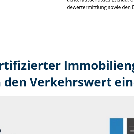
de­wert­ermitt­lung sowie den 
rtifizierter Immobilien
 den Verkehrswert ein