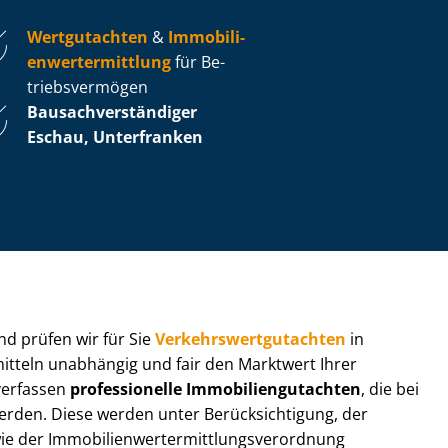
Wertgutachten
&
Im­mo­bi­li­
en­wert­ermitt­lung
für Be­
triebs­ver­mö­gen
Bau­sach­ver­stän­di­ger
Eschau, Unterfranken
 und prüfen wir für Sie
Ver­kehrs­wert­gut­ach­ten
in
mitteln unabhängig und fair den Marktwert Ihrer
 verfassen
professionelle Im­mo­bi­li­en­gut­ach­ten
, die bei
en. Diese werden unter Be­rück­sich­ti­gung, der
r Im­mo­bi­li­en­wert­ermitt­lungs­ver­ord­nung