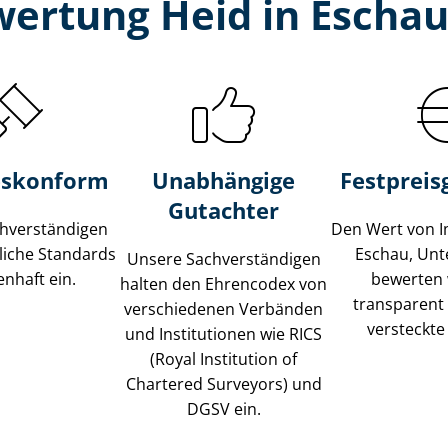
wertung Heid in Eschau
s­konform
Unabhängige
Festpreis​
Gutachter
­ver­stän­di­gen
Den Wert von I
liche Standards
Eschau, Unt
Unsere Sach­ver­stän­di­gen
nhaft ein.
bewerten w
halten den Ehrencodex von
transparent
verschiedenen Verbänden
versteckte
und Institutionen wie RICS
(Royal Institution of
Chartered Surveyors) und
DGSV ein.