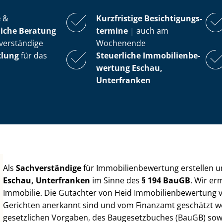
e
&
Kurzfristige Be­sich­ti­gungs­
iche Beratung
ter­mi­ne
| auch am
verständige
Wochenende
tlung
für das
Steuerliche Im­mo­bi­li­en­be­
wer­tung
Eschau,
Unterfranken
Als
Sachverständige
für Im­mo­bi­li­en­be­wer­tung erstellen
Eschau, Unterfranken
im Sinne des
§ 194 BauGB
. Wir er
Immobilie. Die Gutachter von Heid Im­mo­bi­li­en­be­wer­tung
Gerichten anerkannt sind und vom Finanzamt geschätzt werd
gesetzlichen Vorgaben, des Baugesetzbuches (BauGB) sowie de