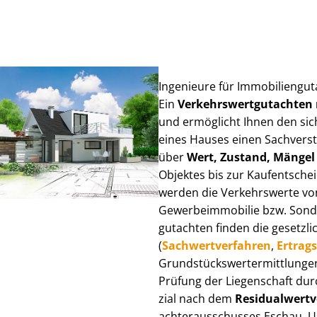
Ingenieure für Im­mo­bi­li­en­g
Ein
Ver­kehrs­wert­gut­ach­te
und ermöglicht Ihnen den sic
eines Hauses einen Sach­ver­stän
über
Wert, Zustand, Mängel
Objektes bis zur Kauf­ent­sch
werden die Verkehrswerte von 
Ge­wer­be­im­mo­bi­lie bzw. Son
gut­ach­ten finden die gesetzli
(
Sach­wert­ver­fah­ren
,
Er­trags
Grund­stücks­wert­ermitt­lun­g
Prüfung der Liegenschaft dur
zi­al nach dem
Re­si­du­al­wert­
ach­ter­aus­schus­ses Eschau, U