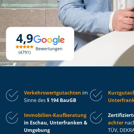
4,9
Bewertungen
4791
Ver­kehrs­wert­gut­ach­ten
im
Kurzgutac
Sinne des
§ 194 BauGB
Unterfran
Immobilien-Kaufberatung
Zertifiziert
in Eschau, Unterfranken &
ach­ter
nach
Umgebung
TÜV, DEKRA