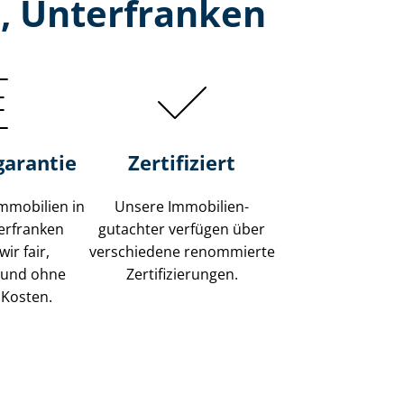
, Unterfranken
garantie
Zertifiziert
mmobilien in
Unsere Immobilien­
erfranken
gutachter verfügen über
ir fair,
verschiedene renommierte
 und ohne
Zer­ti­fi­zie­run­gen.
 Kosten.