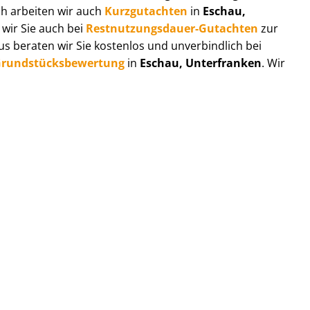
ch arbeiten wir auch
Kurzgutachten
in
Eschau,
 wir Sie auch bei
Rest­nut­zungs­dau­er-Gutachten
zur
 beraten wir Sie kostenlos und unverbindlich bei
rund­stücks­be­wer­tung
in
Eschau, Unterfranken
. Wir