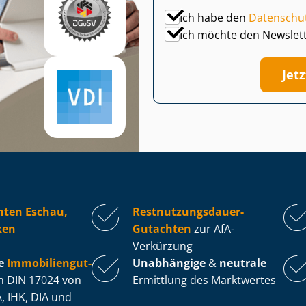
Ich habe den
Datenschu
Ich möchte den Newslet
Jet
hten Eschau,
Rest­nut­zungs­dau­er-
ken
Gutachten
zur AfA-
Verkürzung
e
Im­mo­bi­li­en­gut­
Unabhängige
&
neutrale
 DIN 17024 von
Ermittlung des Marktwertes
, IHK, DIA und