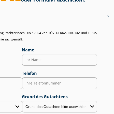
li­en­gut­ach­ter nach DIN 17024 von TÜV, DEKRA, IHK, DIA und EIPOS
lie sachgemäß.
Name
Telefon
Grund des Gutachtens