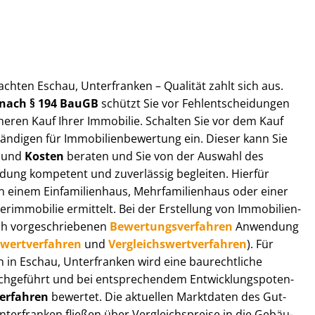
ut­ach­ten Eschau, Unterfranken – Qualität zahlt sich aus.
n nach § 194 BauGB
schützt Sie vor Fehl­ent­schei­dun­gen
heren Kauf Ihrer Immobilie. Schalten Sie vor dem Kauf
­di­gen für Im­mo­bi­li­en­be­wer­tung ein. Dieser kann Sie
und
Kosten
beraten und Sie von der Auswahl des
ei­dung kompetent und zuverlässig begleiten. Hierfür
einem Einfamilienhaus, Mehr­fa­mi­li­en­haus oder einer
derimmobilie ermittelt. Bei der Erstellung von Im­mo­bi­li­en­
ch vor­ge­schrie­be­nen
Be­wer­tungs­ver­fah­ren
Anwendung
­wert­ver­fah­ren
und
Ver­gleichs­wert­ver­fah­ren
). Für
en in Eschau, Unterfranken wird eine baurechtliche
chgeführt und bei entsprechendem Ent­wick­lungs­po­ten­
ver­fah­ren
bewertet. Die aktuellen Marktdaten des Gut­
nterfranken fließen über Ver­gleichs­prei­se in die Ge­bäu­