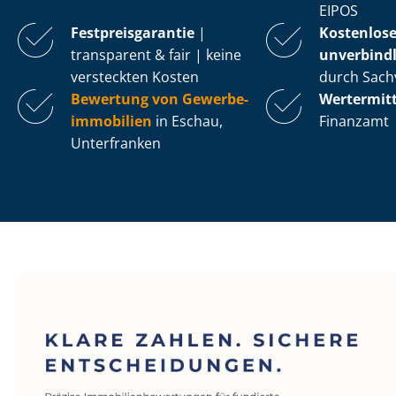
EIPOS
Fest­preis­ga­ran­tie
|
Kostenlos
transparent & fair | keine
unverbindl
versteckten Kosten
durch Sach
Bewertung von Ge­wer­be­
Wertermit
im­mo­bi­li­en
in Eschau,
Finanzamt
Unterfranken