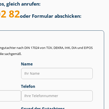
s, gleich anrufen:
02 82
oder Formular abschicken:
li­en­gut­ach­ter nach DIN 17024 von TÜV, DEKRA, IHK, DIA und EIPOS
lie sachgemäß.
Name
Telefon
Grund des Gutachtens