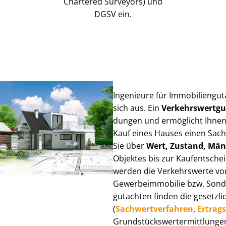
Chartered Surveyors) und
DGSV ein.
Ingenieure für Im­mo­bi­li­en­g
sich aus. Ein
Ver­kehrs­wert­g
dun­gen und ermöglicht Ihnen
Kauf eines Hauses einen Sach­ve
Sie über
Wert, Zustand, Män
Objektes bis zur Kauf­ent­sch
werden die Verkehrswerte von 
Ge­wer­be­im­mo­bi­lie bzw. Son
gut­ach­ten finden die gesetzli
(
Sach­wert­ver­fah­ren
,
Er­trags
Grund­stücks­wert­ermitt­lun­g