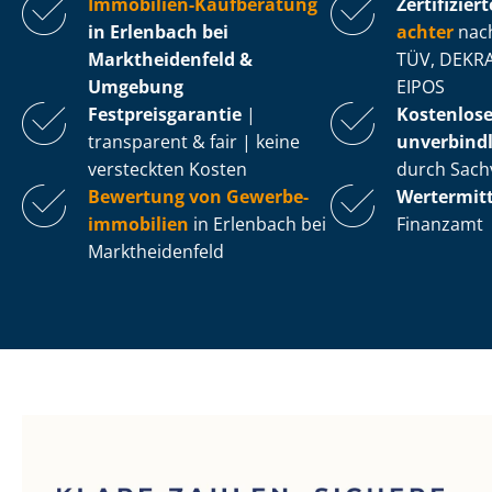
Immobilien-Kaufberatung
Zertifiziert
in Erlenbach bei
ach­ter
nach
Marktheidenfeld &
TÜV, DEKRA
Umgebung
EIPOS
Fest­preis­ga­ran­tie
|
Kostenlos
transparent & fair | keine
unverbindl
versteckten Kosten
durch Sach
Bewertung von Ge­wer­be­
Wertermit
im­mo­bi­li­en
in Erlenbach bei
Finanzamt
Marktheidenfeld