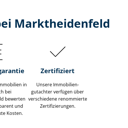
bei Marktheidenfeld
garantie
Zertifiziert
mmobilien in
Unsere Immobilien­
ch bei
gutachter verfügen über
ld bewerten
verschiedene renommierte
sparent und
Zer­ti­fi­zie­run­gen.
kte Kosten.