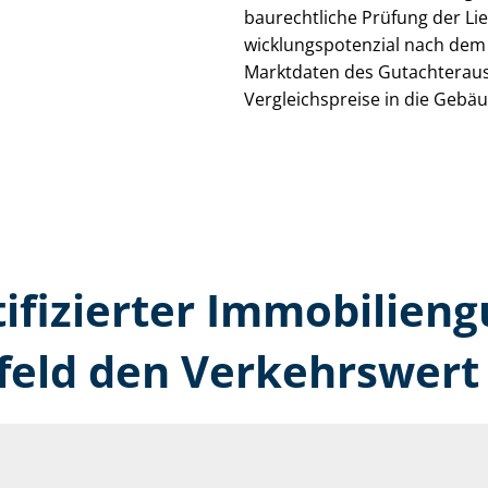
baurechtliche Prüfung der Li
wick­lungs­po­ten­zi­al nach de
Marktdaten des Gut­ach­ter­au
Ver­gleichs­prei­se in die Ge­b
tifizierter Immobilien­
feld den Verkehrswert 