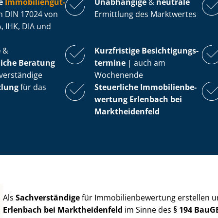
e
Im­mo­bi­li­en­gut­
Unabhängige
&
neutrale
 DIN 17024 von
Ermittlung des Marktwertes
, IHK, DIA und
e
&
Kurzfristige Be­sich­ti­gungs­
iche Beratung
ter­mi­ne
| auch am
verständige
Wochenende
tlung
für das
Steuerliche Im­mo­bi­li­en­be­
wer­tung
Erlenbach bei
Marktheidenfeld
Als
Sachverständige
für Im­mo­bi­li­en­be­wer­tung erstellen
Erlenbach bei Marktheidenfeld
im Sinne des
§ 194 BauG