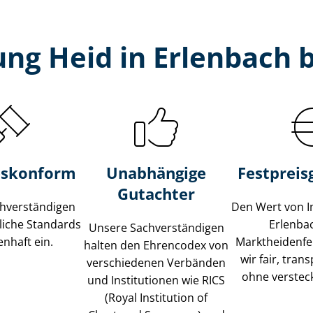
ng Heid in Erlenbach 
s­konform
Unabhängige
Festpreis​
Gutachter
­ver­stän­di­gen
Den Wert von I
liche Standards
Erlenba
Unsere Sach­ver­stän­di­gen
nhaft ein.
Marktheidenfe
halten den Ehrencodex von
wir fair, tran
verschiedenen Verbänden
ohne verstec
und Institutionen wie RICS
(Royal Institution of