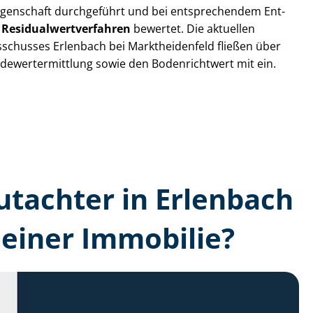
egenschaft durchgeführt und bei entsprechendem Ent­
m
Re­si­du­al­wert­ver­fah­ren
bewertet. Die aktuellen
s­schus­ses Erlenbach bei Marktheidenfeld fließen über
äu­de­wert­ermitt­lung sowie den Bodenrichtwert mit ein.
gutachter in Erlenbach
einer Immobilie?