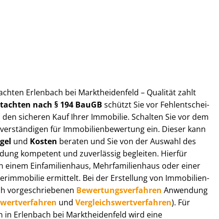
ut­ach­ten Erlenbach bei Marktheidenfeld – Qualität zahlt
ut­ach­ten nach § 194 BauGB
schützt Sie vor Fehl­ent­schei­
 den sicheren Kauf Ihrer Immobilie. Schalten Sie vor dem
r­stän­di­gen für Im­mo­bi­li­en­be­wer­tung ein. Dieser kann
gel
und
Kosten
beraten und Sie von der Auswahl des
ei­dung kompetent und zuverlässig begleiten. Hierfür
einem Einfamilienhaus, Mehr­fa­mi­li­en­haus oder einer
derimmobilie ermittelt. Bei der Erstellung von Im­mo­bi­li­en­
ch vor­ge­schrie­be­nen
Be­wer­tungs­ver­fah­ren
Anwendung
­wert­ver­fah­ren
und
Ver­gleichs­wert­ver­fah­ren
). Für
en in Erlenbach bei Marktheidenfeld wird eine