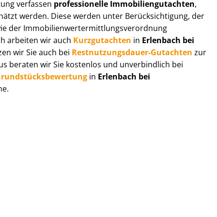
r­tung verfassen
professionelle Im­mo­bi­li­en­gut­ach­ten
,
tzt werden. Diese werden unter Be­rück­sich­ti­gung, der
r Im­mo­bi­li­en­wert­ermitt­lungs­ver­ord­nung
ch arbeiten wir auch
Kurzgutachten
in
Erlenbach bei
zen wir Sie auch bei
Rest­nut­zungs­dau­er-Gutachten
zur
 beraten wir Sie kostenlos und unverbindlich bei
rund­stücks­be­wer­tung
in
Erlenbach bei
me.