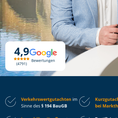
4,9
Bewertungen
4791
Ver­kehrs­wert­gut­ach­ten
im
Kurzgutac
Sinne des
§ 194 BauGB
bei Markth