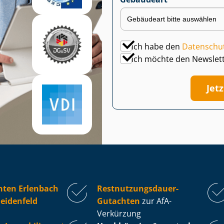
Ich habe den
Datenschu
Ich möchte den Newslet
Jet
hten Erlenbach
Rest­nut­zungs­dau­er-
eidenfeld
Gutachten
zur AfA-
Verkürzung