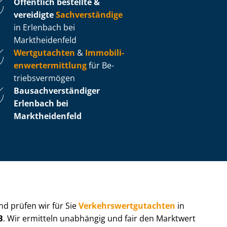
Öffentlich bestellte &
vereidigte
Sachverständige
in Erlenbach bei
Marktheidenfeld
Wertgutachten
&
Im­mo­bi­li­
en­wert­ermitt­lung
für Be­
triebs­ver­mö­gen
Bau­sach­ver­stän­di­ger
Erlenbach bei
Marktheidenfeld
 und prüfen wir für Sie
Ver­kehrs­wert­gut­ach­ten
in
B
. Wir ermitteln unabhängig und fair den Marktwert