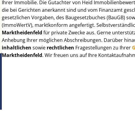
Ihrer Immobilie. Die Gutachter von Heid Im­mo­bi­li­en­be­we
die bei Gerichten anerkannt sind und vom Finanzamt geschä
gesetzlichen Vorgaben, des Baugesetzbuches (BauGB) sowie de
(ImmoWertV), marktkonform angefertigt. Selbst­ver­ständ­li
Marktheidenfeld
für private Zwecke aus. Gerne unterstüt
Anhebung Ihrer möglichen Abschreibungen. Darüber hinaus
inhaltlichen
sowie
rechtlichen
Fragestellungen zu Ihrer
G
Marktheidenfeld
. Wir freuen uns auf Ihre Kontaktaufnah