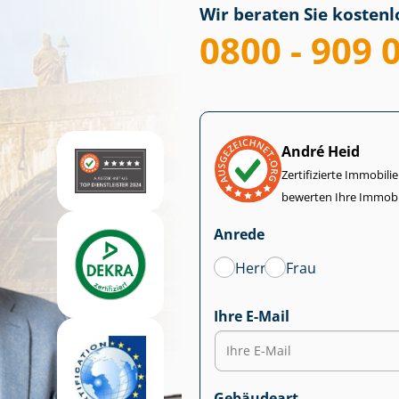
Wir beraten Sie kostenlo
0800 - 909 
André Heid
Zertifizierte Im­mo­bi­
bewerten Ihre Immobi
Anrede
Herr
Frau
Ihre E-Mail
Gebäudeart