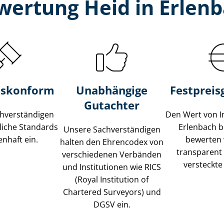
wertung Heid in Erlenb
s­konform
Unabhängige
Festpreis​
Gutachter
­ver­stän­di­gen
Den Wert von I
liche Standards
Erlenbach b
Unsere Sach­ver­stän­di­gen
nhaft ein.
bewerten w
halten den Ehrencodex von
transparent
verschiedenen Verbänden
versteckte
und Institutionen wie RICS
(Royal Institution of
Chartered Surveyors) und
DGSV ein.