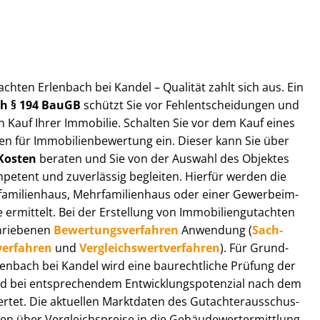
t­ach­ten Erlenbach bei Kandel – Qualität zahlt sich aus. Ein
ach § 194 BauGB
schützt Sie vor Fehl­ent­schei­dun­gen und
 Kauf Ihrer Immobilie. Schalten Sie vor dem Kauf eines
n für Im­mo­bi­li­en­be­wer­tung ein. Dieser kann Sie über
Kosten
beraten und Sie von der Auswahl des Objektes
ompetent und zuverlässig begleiten. Hierfür werden die
ilienhaus, Mehr­fa­mi­li­en­haus oder einer Ge­wer­be­im­
rmittelt. Bei der Erstellung von Im­mo­bi­li­en­gut­ach­ten
hrie­be­nen
Be­wer­tungs­ver­fah­ren
Anwendung (
Sach­
ver­fah­ren
und
Ver­gleichs­wert­ver­fah­ren
). Für Grund­
Erlenbach bei Kandel wird eine baurechtliche Prüfung der
 bei entsprechendem Ent­wick­lungs­po­ten­zi­al nach dem
tet. Die aktuellen Marktdaten des Gut­ach­ter­aus­schus­
n über Ver­gleichs­prei­se in die Ge­bäu­de­wert­ermitt­lung