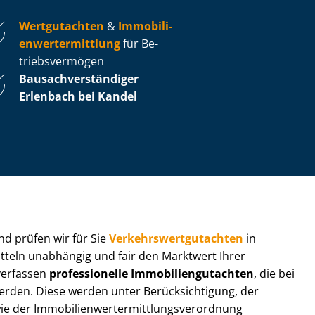
Wertgutachten
&
Im­mo­bi­li­
en­wert­ermitt­lung
für Be­
triebs­ver­mö­gen
Bau­sach­ver­stän­di­ger
Erlenbach bei Kandel
 und prüfen wir für Sie
Ver­kehrs­wert­gut­ach­ten
in
itteln unabhängig und fair den Marktwert Ihrer
 verfassen
professionelle Im­mo­bi­li­en­gut­ach­ten
, die bei
en. Diese werden unter Be­rück­sich­ti­gung, der
r Im­mo­bi­li­en­wert­ermitt­lungs­ver­ord­nung