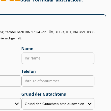
li­en­gut­ach­ter nach DIN 17024 von TÜV, DEKRA, IHK, DIA und EIPOS
lie sachgemäß.
Name
Telefon
Grund des Gutachtens