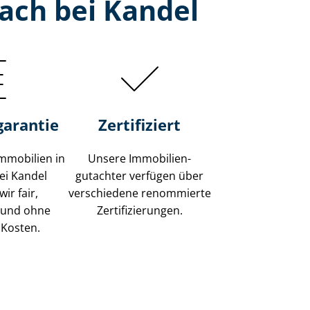
ach bei Kandel
garantie
Zertifiziert
mmobilien in
Unsere Immobilien­
ei Kandel
gutachter verfügen über
ir fair,
verschiedene renommierte
 und ohne
Zer­ti­fi­zie­run­gen.
 Kosten.