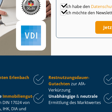
Ich habe den
Datenschu
Ich möchte den Newslet
Jet
hten Erlenbach
Rest­nut­zungs­dau­er-
Gutachten
zur AfA-
Verkürzung
e
Im­mo­bi­li­en­gut­
Unabhängige
&
neutrale
 DIN 17024 von
Ermittlung des Marktwertes
, IHK, DIA und