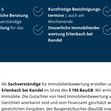
e
&
Kurzfristige Be­sich­ti­gungs­
iche Beratung
ter­mi­ne
| auch am
verständige
Wochenende
tlung
für das
Steuerliche Im­mo­bi­li­en­be­
wer­tung
Erlenbach bei
Kandel
Als
Sachverständige
für Im­mo­bi­li­en­be­wer­tung erstellen
Erlenbach bei Kandel
im Sinne des
§ 194 BauGB
. Wir erm
Immobilie. Die Gutachter von Heid Im­mo­bi­li­en­be­wer­tung
Gerichten anerkannt sind und vom Finanzamt geschätzt werd
gesetzlichen Vorgaben, des Baugesetzbuches (BauGB) sowie de