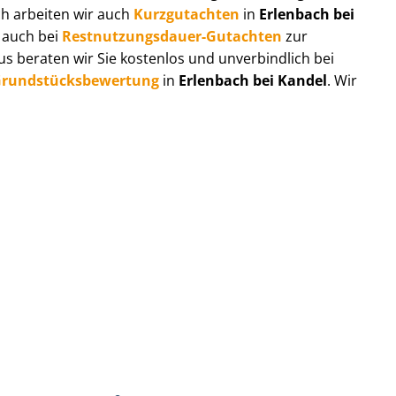
ch arbeiten wir auch
Kurzgutachten
in
Erlenbach bei
e auch bei
Rest­nut­zungs­dau­er-Gutachten
zur
 beraten wir Sie kostenlos und unverbindlich bei
rund­stücks­be­wer­tung
in
Erlenbach bei Kandel
. Wir