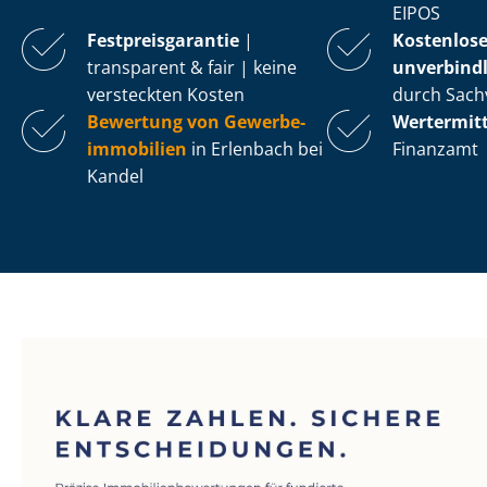
EIPOS
Fest­preis­ga­ran­tie
|
Kostenlos
transparent & fair | keine
unverbindl
versteckten Kosten
durch Sach
Bewertung von Ge­wer­be­
Wertermit
im­mo­bi­li­en
in Erlenbach bei
Finanzamt
Kandel