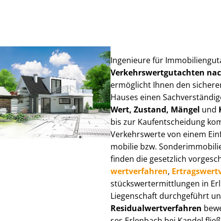
Ingenieure für Im­mo­bi­li­en­gu
Ver­kehrs­wert­gut­ach­ten n
ermöglicht Ihnen den sicheren
Hauses einen Sach­ver­stän­di­ge
Wert, Zustand, Mängel
und
bis zur Kauf­ent­schei­dung k
Verkehrswerte von einem Einfam
mo­bi­lie bzw. Sonderimmobilie e
finden die gesetzlich vor­ge­sc
wert­ver­fah­ren
,
Er­trags­wert­
stücks­wert­ermitt­lun­gen in 
Liegenschaft durchgeführt und
Re­si­du­al­wert­ver­fah­ren
bewer
ses Erlenbach bei Kandel fließe