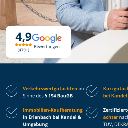
4,9
Bewertungen
4791
Ver­kehrs­wert­gut­ach­ten
im
Kurzgutac
Sinne des
§ 194 BauGB
bei Kandel
Immobilien-Kaufberatung
Zertifiziert
in Erlenbach bei Kandel &
ach­ter
nach
Umgebung
TÜV, DEKRA