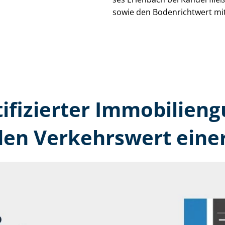
sowie den Bodenrichtwert mit
tifizierter Immobilien­
den Verkehrswert eine