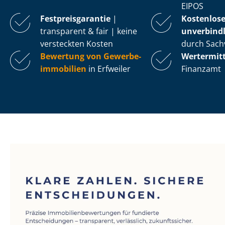
EIPOS
Fest­preis­ga­ran­tie
|
Kostenlos
transparent & fair | keine
unverbindl
versteckten Kosten
durch Sach
Bewertung von Ge­wer­be­
Wertermit
im­mo­bi­li­en
in Erfweiler
Finanzamt