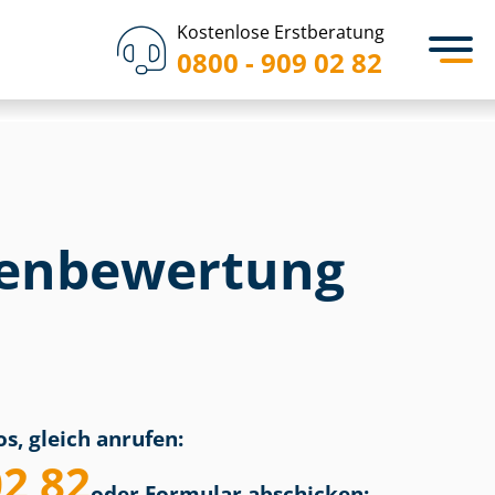
Kostenlose Erstberatung
0800 - 909 02 82
en­bewertung
s, gleich anrufen:
02 82
oder Formular abschicken: