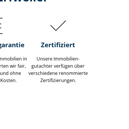
garantie
Zertifiziert
mmobilien in
Unsere Immobilien­
ten wir fair,
gutachter verfügen über
 und ohne
verschiedene renommierte
 Kosten.
Zer­ti­fi­zie­run­gen.