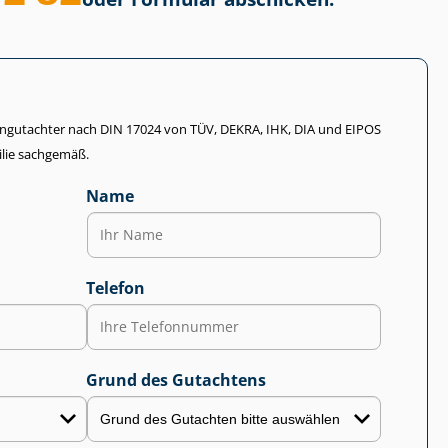
li­en­gut­ach­ter nach DIN 17024 von TÜV, DEKRA, IHK, DIA und EIPOS
lie sachgemäß.
Name
Telefon
Grund des Gutachtens