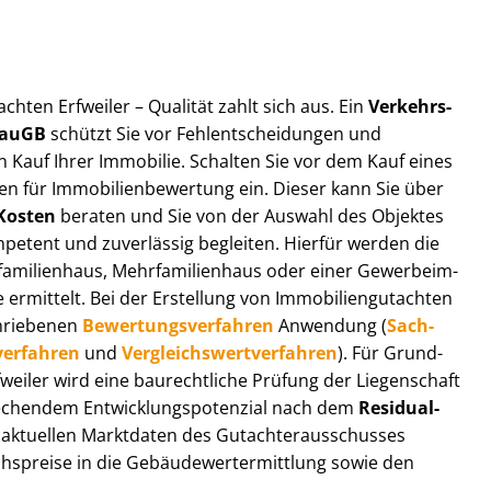
t­ach­ten Erfweiler – Qualität zahlt sich aus. Ein
Ver­kehrs­
 BauGB
schützt Sie vor Fehl­ent­schei­dun­gen und
 Kauf Ihrer Immobilie. Schalten Sie vor dem Kauf eines
n für Im­mo­bi­li­en­be­wer­tung ein. Dieser kann Sie über
Kosten
beraten und Sie von der Auswahl des Objektes
ompetent und zuverlässig begleiten. Hierfür werden die
ilienhaus, Mehr­fa­mi­li­en­haus oder einer Ge­wer­be­im­
rmittelt. Bei der Erstellung von Im­mo­bi­li­en­gut­ach­ten
hrie­be­nen
Be­wer­tungs­ver­fah­ren
Anwendung (
Sach­
ver­fah­ren
und
Ver­gleichs­wert­ver­fah­ren
). Für Grund­
Erfweiler wird eine baurechtliche Prüfung der Liegenschaft
hendem Ent­wick­lungs­po­ten­zi­al nach dem
Re­si­du­al­
aktuellen Marktdaten des Gut­ach­ter­aus­schus­ses
hs­prei­se in die Ge­bäu­de­wert­ermitt­lung sowie den