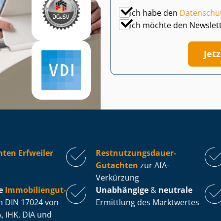
Ich habe den
Datenschu
Ich möchte den Newslet
Jet
ten Erfweiler
Rest­nut­zungs­dau­er-
Gutachten
zur AfA-
Verkürzung
e
Im­mo­bi­li­en­gut­
Unabhängige
&
neutrale
 DIN 17024 von
Ermittlung des Marktwertes
, IHK, DIA und