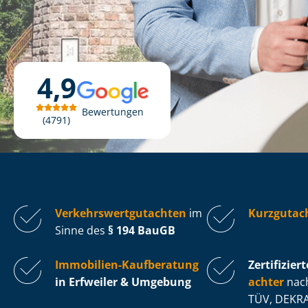
4,9
Bewertungen
4791
Ver­kehrs­wert­gut­ach­ten
im
Kurzgutach
Sinne des
§ 194 BauGB
Immobilien-Kaufberatung
Zertifiziert
in Erfweiler & Umgebung
ach­ter
nach
TÜV, DEKRA