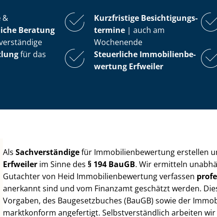
e
&
Kurzfristige Be­sich­ti­gungs­
iche Beratung
ter­mi­ne
| auch am
verständige
Wochenende
tlung
für das
Steuerliche Im­mo­bi­li­en­be­
wer­tung
Erfweiler
Als
Sachverständige
für Im­mo­bi­li­en­be­wer­tung erstellen
Erfweiler
im Sinne des
§ 194 BauGB
. Wir ermitteln unabhä
Gutachter von Heid Im­mo­bi­li­en­be­wer­tung verfassen
profe
anerkannt sind und vom Finanzamt geschätzt werden. Diese 
Vorgaben, des Baugesetzbuches (BauGB) sowie der Im­mo­bi­l
marktkonform angefertigt. Selbst­ver­ständ­lich arbeiten wi