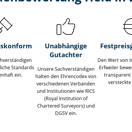
s­konform
Unabhängige
Festpreis​
Gutachter
­ver­stän­di­gen
Den Wert von I
liche Standards
Erfweiler bewer
Unsere Sach­ver­stän­di­gen
nhaft ein.
transparent
halten den Ehrencodex von
versteckte
verschiedenen Verbänden
und Institutionen wie RICS
(Royal Institution of
Chartered Surveyors) und
DGSV ein.