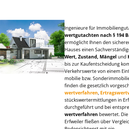
Ingenieure für Im­mo­bi­li­en­gu
wert­gut­ach­ten nach § 194
ermöglicht Ihnen den sicheren
Hauses einen Sach­ver­stän­di­ge
Wert, Zustand, Mängel
und
bis zur Kauf­ent­schei­dung k
Verkehrswerte von einem Einfam
mo­bi­lie bzw. Sonderimmobilie e
finden die gesetzlich vor­ge­sc
wert­ver­fah­ren
,
Er­trags­wert­
stücks­wert­ermitt­lun­gen in 
durchgeführt und bei entsprec
wert­ver­fah­ren
bewertet. Die 
Erfweiler fließen über Ver­gleic
Bodenrichtwert mit ein.