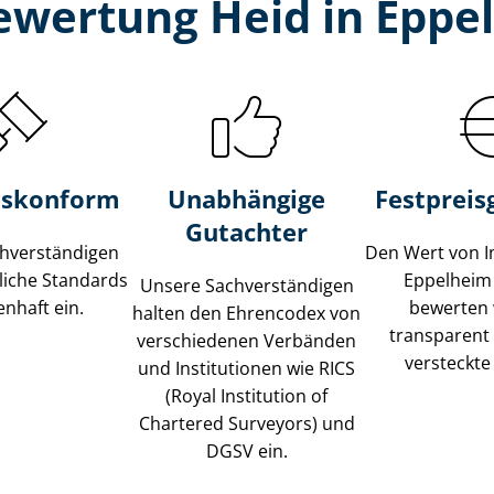
ewertung Heid in Eppe
s­konform
Unabhängige
Festpreis​
Gutachter
­ver­stän­di­gen
Den Wert von I
liche Standards
Eppelheim
Unsere Sach­ver­stän­di­gen
nhaft ein.
bewerten w
halten den Ehrencodex von
transparent
verschiedenen Verbänden
versteckte
und Institutionen wie RICS
(Royal Institution of
Chartered Surveyors) und
DGSV ein.