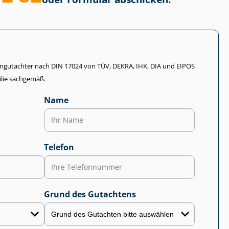
li­en­gut­ach­ter nach DIN 17024 von TÜV, DEKRA, IHK, DIA und EIPOS
lie sachgemäß.
Name
Telefon
Grund des Gutachtens