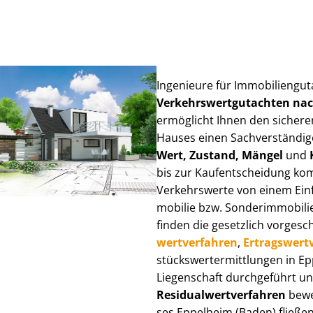
Ingenieure für Im­mo­bi­li­en­g
Ver­kehrs­wert­gut­ach­ten n
ermöglicht Ihnen den sicheren
Hauses einen Sach­ver­stän­di­ge
Wert, Zustand, Mängel
und
bis zur Kauf­ent­schei­dung k
Verkehrswerte von einem Einfam
mo­bi­lie bzw. Sonderimmobilie e
finden die gesetzlich vor­ge­sc
wert­ver­fah­ren
,
Er­trags­wert­
stücks­wert­ermitt­lun­gen in
Liegenschaft durchgeführt und
Re­si­du­al­wert­ver­fah­ren
bewer
ses Eppelheim (Baden) fließen ü