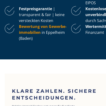
EIPOS
Fest­preis­ga­ran­tie
|
Kostenlos
transparent & fair | keine
unverbindl
versteckten Kosten
durch Sach
Bewertung von Ge­wer­be­
Wertermit
im­mo­bi­li­en
in Eppelheim
Finanzamt
(Baden)