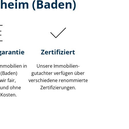
lheim (Baden)
garantie
Zertifiziert
mmobilien in
Unsere Immobilien­
 (Baden)
gutachter verfügen über
ir fair,
verschiedene renommierte
 und ohne
Zer­ti­fi­zie­run­gen.
 Kosten.