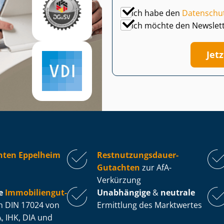
Ich habe den
Datenschu
Ich möchte den Newslet
Jet
hten Eppelheim
Rest­nut­zungs­dau­er-
Gutachten
zur AfA-
Verkürzung
e
Im­mo­bi­li­en­gut­
Unabhängige
&
neutrale
 DIN 17024 von
Ermittlung des Marktwertes
, IHK, DIA und