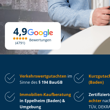
4,9
Bewertungen
4791
Ver­kehrs­wert­gut­ach­ten
im
Kurzgutac
Sinne des
§ 194 BauGB
(Baden)
Immobilien-Kaufberatung
Zertifiziert
in Eppelheim (Baden) &
ach­ter
nach
Umgebung
TÜV, DEKRA