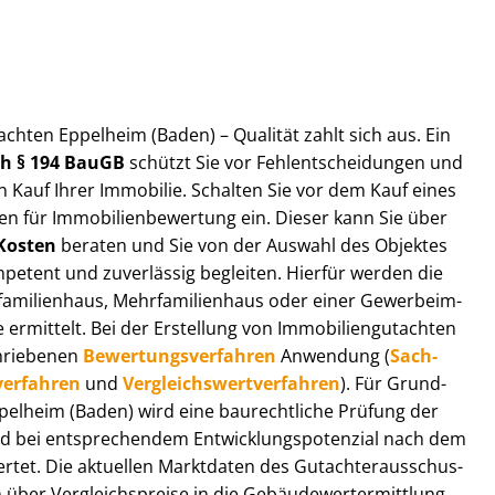
ut­ach­ten Eppelheim (Baden) – Qualität zahlt sich aus. Ein
ach § 194 BauGB
schützt Sie vor Fehl­ent­schei­dun­gen und
 Kauf Ihrer Immobilie. Schalten Sie vor dem Kauf eines
n für Im­mo­bi­li­en­be­wer­tung ein. Dieser kann Sie über
Kosten
beraten und Sie von der Auswahl des Objektes
ompetent und zuverlässig begleiten. Hierfür werden die
ilienhaus, Mehr­fa­mi­li­en­haus oder einer Ge­wer­be­im­
rmittelt. Bei der Erstellung von Im­mo­bi­li­en­gut­ach­ten
hrie­be­nen
Be­wer­tungs­ver­fah­ren
Anwendung (
Sach­
ver­fah­ren
und
Ver­gleichs­wert­ver­fah­ren
). Für Grund­
 Eppelheim (Baden) wird eine baurechtliche Prüfung der
 bei entsprechendem Ent­wick­lungs­po­ten­zi­al nach dem
tet. Die aktuellen Marktdaten des Gut­ach­ter­aus­schus­
ber Ver­gleichs­prei­se in die Ge­bäu­de­wert­ermitt­lung