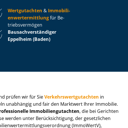
Wertgutachten
&
Im­mo­bi­li­
en­wert­ermitt­lung
für Be­
triebs­ver­mö­gen
Bau­sach­ver­stän­di­ger
Eppelheim (Baden)
 und prüfen wir für Sie
Ver­kehrs­wert­gut­ach­ten
in
teln unabhängig und fair den Marktwert Ihrer Immobilie.
rofessionelle Im­mo­bi­li­en­gut­ach­ten
, die bei Gerichten
werden unter Be­rück­sich­ti­gung, der gesetzlichen
i­en­wert­ermitt­lungs­ver­ord­nung (ImmoWertV),