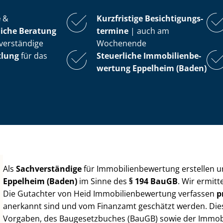
e
&
Kurzfristige Be­sich­ti­gungs­
iche Beratung
ter­mi­ne
| auch am
verständige
Wochenende
tlung
für das
Steuerliche Im­mo­bi­li­en­be­
wer­tung
Eppelheim (Baden)
Als
Sachverständige
für Im­mo­bi­li­en­be­wer­tung erstellen
Eppelheim (Baden)
im Sinne des
§ 194 BauGB
. Wir ermit
Die Gutachter von Heid Im­mo­bi­li­en­be­wer­tung verfassen
p
anerkannt sind und vom Finanzamt geschätzt werden. Diese 
Vorgaben, des Baugesetzbuches (BauGB) sowie der Im­mo­bi­l