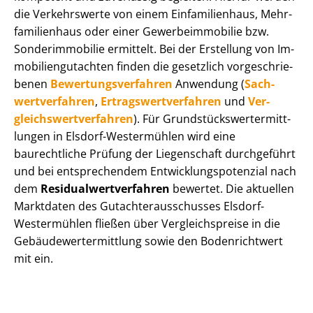
die Verkehrswerte von einem Einfamilienhaus, Mehr­
fa­mi­li­en­haus oder einer Ge­wer­be­im­mo­bi­lie bzw.
Sonderimmobilie ermittelt. Bei der Erstellung von Im­
mo­bi­li­en­gut­ach­ten finden die gesetzlich vor­ge­schrie­
be­nen
Be­wer­tungs­ver­fah­ren
Anwendung (
Sach­
wert­ver­fah­ren
,
Er­trags­wert­ver­fah­ren
und
Ver­
gleichs­wert­ver­fah­ren
). Für Grund­stücks­wert­ermitt­
lun­gen in Elsdorf-Westermühlen wird eine
baurechtliche Prüfung der Liegenschaft durchgeführt
und bei entsprechendem Ent­wick­lungs­po­ten­zi­al nach
dem
Re­si­du­al­wert­ver­fah­ren
bewertet. Die aktuellen
Marktdaten des Gut­ach­ter­aus­schus­ses Elsdorf-
Westermühlen fließen über Ver­gleichs­prei­se in die
Ge­bäu­de­wert­ermitt­lung sowie den Bodenrichtwert
mit ein.