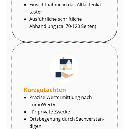
Einsichtnahme in das Alt­las­ten­ka­
tas­ter
Ausführliche schriftliche
Abhandlung (ca. 70-120 Seiten)
Kurzgutachten
Präzise Wertermittlung nach
ImmoWertV
Für private Zwecke
Ortsbegehung durch Sach­ver­stän­
di­gen