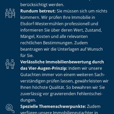
berücksichtigt werden.
Rundum betreut:
Sie müssen sich um nichts
kümmern. Wir prüfen Ihre Immobilie in
Elsdorf-Westermühlen professionell und
informieren Sie über deren Wert, Zustand,
Mängel, Kosten und alle relevanten
rechtlichen Bestimmungen. Zudem
beantragen wir die Unterlagen auf Wunsch
für Sie.
Verlässliche Im­mo­bi­li­en­be­wer­tung durch
das Vier-Augen-Prinzip:
Indem wir unsere
Gutachten immer von einem weiteren Sach­
ver­stän­di­gen prüfen lassen, gewährleisten wir
Ihnen höchste Qualität. So bewahren wir Sie
zuverlässig vor gravierenden Fehl­ent­schei­
dun­gen.
Spezielle The­men­schwer­punk­te:
Zudem
verfügen unsere Im­mo­bi­li­en­gut­ach­ter in