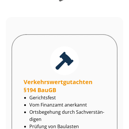
Ver­kehrs­wert­gut­ach­ten
§194 BauGB
Gerichtsfest
Vom Finanzamt anerkannt
Ortsbegehung durch Sach­ver­stän­
di­gen
Prüfung von Baulasten