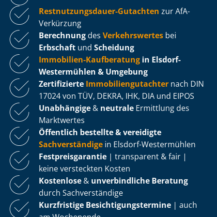
Rest­nut­zungs­dau­er-Gutachten
zur AfA-
Verkürzung
Berechnung
des
Verkehrswertes
bei
Erbschaft
und
Scheidung
Immobilien-Kaufberatung
in Elsdorf-
Westermühlen & Umgebung
Zertifizierte
Im­mo­bi­li­en­gut­ach­ter
nach DIN
17024 von TÜV, DEKRA, IHK, DIA und EIPOS
Unabhängige
&
neutrale
Ermittlung des
Marktwertes
Öffentlich bestellte & vereidigte
Sachverständige
in Elsdorf-Westermühlen
Fest­preis­ga­ran­tie
| transparent & fair |
keine versteckten Kosten
Kostenlose
&
unverbindliche Beratung
durch Sachverständige
Kurzfristige Be­sich­ti­gungs­ter­mi­ne
| auch
am Wochenende