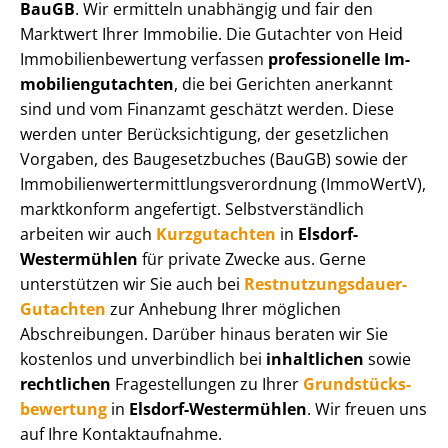
BauGB
. Wir ermitteln unabhängig und fair den
Marktwert Ihrer Immobilie. Die Gutachter von Heid
Im­mo­bi­li­en­be­wer­tung verfassen
professionelle Im­
mo­bi­li­en­gut­ach­ten
, die bei Gerichten anerkannt
sind und vom Finanzamt geschätzt werden. Diese
werden unter Be­rück­sich­ti­gung, der gesetzlichen
Vorgaben, des Baugesetzbuches (BauGB) sowie der
Im­mo­bi­li­en­wert­ermitt­lungs­ver­ord­nung (ImmoWertV),
marktkonform angefertigt. Selbst­ver­ständ­lich
arbeiten wir auch
Kurzgutachten
in
Elsdorf-
Westermühlen
für private Zwecke aus. Gerne
unterstützen wir Sie auch bei
Rest­nut­zungs­dau­er-
Gutachten
zur Anhebung Ihrer möglichen
Abschreibungen. Darüber hinaus beraten wir Sie
kostenlos und unverbindlich bei
inhaltlichen
sowie
rechtlichen
Fragestellungen zu Ihrer
Grund­stücks­
be­wer­tung
in
Elsdorf-Westermühlen
. Wir freuen uns
auf Ihre Kontaktaufnahme.