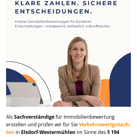
Als
Sachverständige
für Im­mo­bi­li­en­be­wer­tung
erstellen und prüfen wir für Sie
Ver­kehrs­wert­gut­ach­
ten
in
Elsdorf-Westermühlen
im Sinne des
§ 194