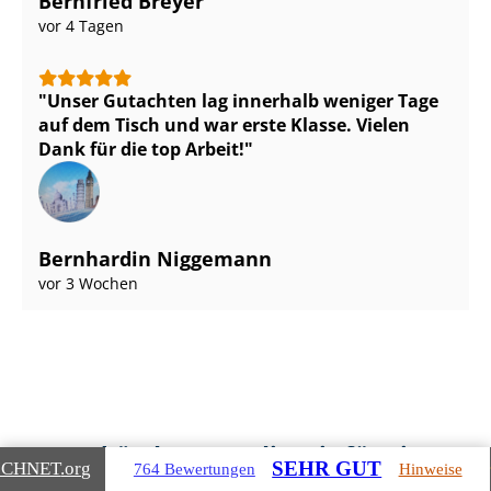
Bernfried Breyer
vor 4 Tagen
Unser Gutachten lag innerhalb weniger Tage
auf dem Tisch und war erste Klasse. Vielen
Dank für die top Arbeit!
Bernhardin Niggemann
vor 3 Wochen
Gebäudearten, die wir für Sie
SEHR GUT
ICHNET
.org
764 Bewertungen
Hinweise
bewerten