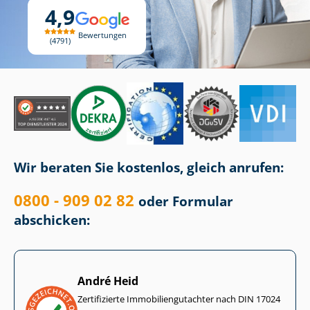
4,9
Bewertungen
4791
Wir beraten Sie kostenlos, gleich anrufen:
0800 - 909 02 82
oder Formular
abschicken:
André Heid
Zertifizierte Im­mo­bi­li­en­gut­ach­ter nach DIN 17024