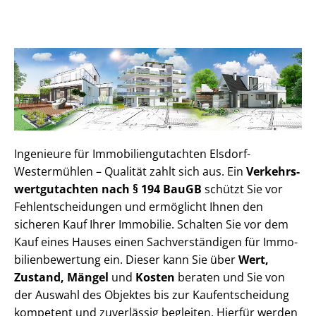
Ingenieure für Im­mo­bi­li­en­gut­ach­ten Elsdorf-
Westermühlen – Qualität zahlt sich aus. Ein
Ver­kehrs­
wert­gut­ach­ten nach § 194 BauGB
schützt Sie vor
Fehl­ent­schei­dun­gen und ermöglicht Ihnen den
sicheren Kauf Ihrer Immobilie. Schalten Sie vor dem
Kauf eines Hauses einen Sach­ver­stän­di­gen für Im­mo­
bi­li­en­be­wer­tung ein. Dieser kann Sie über
Wert,
Zustand, Mängel
und
Kosten
beraten und Sie von
der Auswahl des Objektes bis zur Kauf­ent­schei­dung
kompetent und zuverlässig begleiten. Hierfür werden