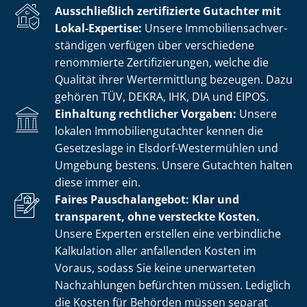
Ausschließlich zertifizierte Gutachter mit
Lokal-Expertise:
Unsere Im­mo­bi­li­en­sach­ver­
stän­di­gen verfügen über verschiedene
renommierte Zer­ti­fi­zie­run­gen, welche die
Qualität ihrer Wertermittlung bezeugen. Dazu
gehören TÜV, DEKRA, IHK, DIA und EIPOS.
Einhaltung rechtlicher Vorgaben:
Unsere
lokalen Im­mo­bi­li­en­gut­ach­ter kennen die
Gesetzeslage in Elsdorf-Westermühlen und
Umgebung bestens. Unsere Gutachten halten
diese immer ein.
Faires Pauschalangebot: Klar und
transparent, ohne versteckte Kosten.
Unsere Experten erstellen eine verbindliche
Kalkulation aller anfallenden Kosten im
Voraus, sodass Sie keine unerwarteten
Nachzahlungen befürchten müssen. Lediglich
die Kosten für Behörden müssen separat