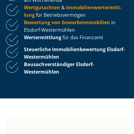
Wertgutachten
&
Im­mo­bi­li­en­wert­ermitt­
lung
für Be­triebs­ver­mö­gen
Bewertung von Ge­wer­be­im­mo­bi­li­en
in
Elsdorf-Westermühlen
Wertermittlung
für das Finanzamt
Steuerliche Im­mo­bi­li­en­be­wer­tung
Elsdorf-
Westermühlen
Bau­sach­ver­stän­di­ger Elsdorf-
Westermühlen