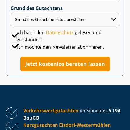
Grund des Gutachtens
Ich habe den
Datenschutz
gelesen und
verstanden.
Ich möchte den Newsletter abonnieren.
Jetzt kostenlos beraten lassen
Ver­kehrs­wert­gut­ach­ten
im Sinne des
§ 194
BauGB
Kurzgutachten Elsdorf-Westermühlen