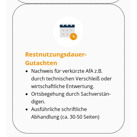
Rest­nut­zungs­dau­er-
Gutachten
Nachweis für verkürzte AfA z.B.
durch technischen Verschleiß oder
wirtschaftliche Entwertung.
Ortsbegehung durch Sach­ver­stän­
di­gen.
Ausführliche schriftliche
Abhandlung (ca. 30-50 Seiten)