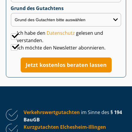
Grund des Gutachtens
Ich habe den
Datenschutz
gelesen und
verstanden.
Ich möchte den Newsletter abonnieren.
Jetzt kostenlos beraten lassen
Ver­kehrs­wert­gut­ach­ten
im Sinne des
§ 194
BauGB
Kurzgutachten Elchesheim-Illingen