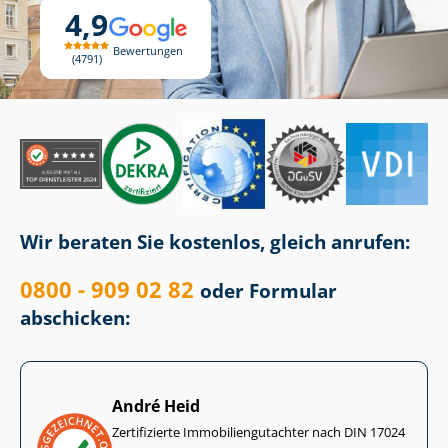
4,9
Bewertungen
4791
Wir beraten Sie kostenlos, gleich anrufen:
0800 - 909 02 82
oder Formular
abschicken:
André Heid
Zertifizierte Im­mo­bi­li­en­gut­ach­ter nach DIN 17024