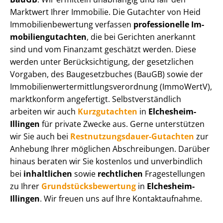
Marktwert Ihrer Immobilie. Die Gutachter von Heid
Im­mo­bi­li­en­be­wer­tung verfassen
professionelle Im­
mo­bi­li­en­gut­ach­ten
, die bei Gerichten anerkannt
sind und vom Finanzamt geschätzt werden. Diese
werden unter Be­rück­sich­ti­gung, der gesetzlichen
Vorgaben, des Baugesetzbuches (BauGB) sowie der
Im­mo­bi­li­en­wert­ermitt­lungs­ver­ord­nung (ImmoWertV),
marktkonform angefertigt. Selbst­ver­ständ­lich
arbeiten wir auch
Kurzgutachten
in
Elchesheim-
Illingen
für private Zwecke aus. Gerne unterstützen
wir Sie auch bei
Rest­nut­zungs­dau­er-Gutachten
zur
Anhebung Ihrer möglichen Abschreibungen. Darüber
hinaus beraten wir Sie kostenlos und unverbindlich
bei
inhaltlichen
sowie
rechtlichen
Fragestellungen
zu Ihrer
Grund­stücks­be­wer­tung
in
Elchesheim-
Illingen
. Wir freuen uns auf Ihre Kontaktaufnahme.