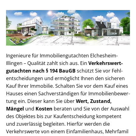
Ingenieure für Im­mo­bi­li­en­gut­ach­ten Elchesheim-
Illingen – Qualität zahlt sich aus. Ein
Ver­kehrs­wert­
gut­ach­ten nach § 194 BauGB
schützt Sie vor Fehl­
ent­schei­dun­gen und ermöglicht Ihnen den sicheren
Kauf Ihrer Immobilie. Schalten Sie vor dem Kauf eines
Hauses einen Sach­ver­stän­di­gen für Im­mo­bi­li­en­be­wer­
tung ein. Dieser kann Sie über
Wert, Zustand,
Mängel
und
Kosten
beraten und Sie von der Auswahl
des Objektes bis zur Kauf­ent­schei­dung kompetent
und zuverlässig begleiten. Hierfür werden die
Verkehrswerte von einem Einfamilienhaus, Mehr­fa­mi­l