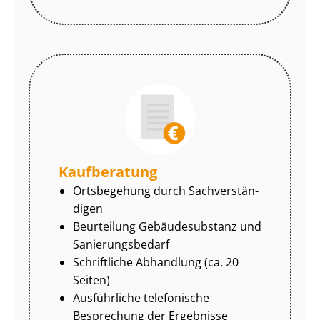
Kaufberatung
Ortsbegehung durch Sach­ver­stän­
di­gen
Beurteilung Gebäudesubstanz und
Sa­nie­rungs­be­darf
Schriftliche Abhandlung (ca. 20
Seiten)
Ausführliche telefonische
Besprechung der Ergebnisse