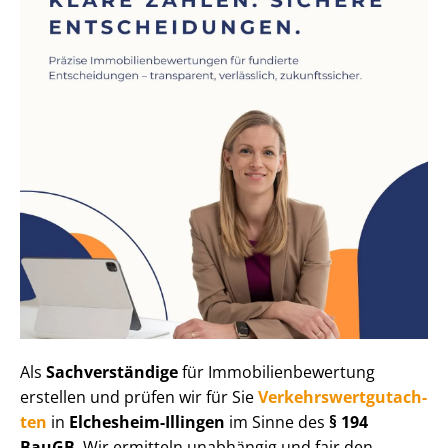
Als
Sachverständige
für Im­mo­bi­li­en­be­wer­tung
erstellen und prüfen wir für Sie
Ver­kehrs­wert­gut­ach­
ten
in
Elchesheim-Illingen
im Sinne des
§ 194
BauGB
. Wir ermitteln unabhängig und fair den