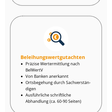
Be­lei­hungs­wert­gut­ach­ten
Präzise Wertermittlung nach
BelWertV
Von Banken anerkannt
Ortsbegehung durch Sach­ver­stän­
di­gen
Ausführliche schriftliche
Abhandlung (ca. 60-90 Seiten)