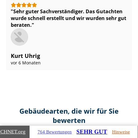
Sehr guter Sach­ver­stän­di­ger. Das Gutachten
wurde schnell erstellt und wir wurden sehr gut
beraten.
Kurt Uhrig
vor 6 Monaten
Gebäudearten, die wir für Sie
bewerten
SEHR GUT
ICHNET
.org
764 Bewertungen
Hinweise