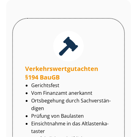
Ver­kehrs­wert­gut­ach­ten
§194 BauGB
Gerichtsfest
Vom Finanzamt anerkannt
Ortsbegehung durch Sach­ver­stän­
di­gen
Prüfung von Baulasten
Einsichtnahme in das Alt­las­ten­ka­
tas­ter