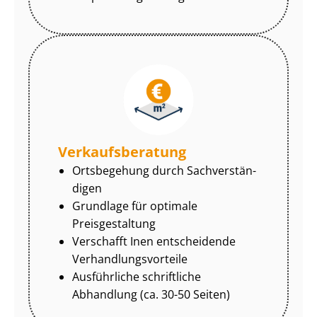
Ver­kaufs­be­ra­tung
Ortsbegehung durch Sach­ver­stän­
di­gen
Grundlage für optimale
Preisgestaltung
Verschafft Inen entscheidende
Ver­hand­lungs­vor­tei­le
Ausführliche schriftliche
Abhandlung (ca. 30-50 Seiten)