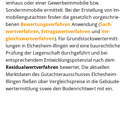
i­en­haus oder einer Ge­wer­be­im­mo­bi­lie bzw.
Sonderimmobilie ermittelt. Bei der Erstellung von Im­
mo­bi­li­en­gut­ach­ten finden die gesetzlich vor­ge­schrie­
be­nen
Be­wer­tungs­ver­fah­ren
Anwendung (
Sach­
wert­ver­fah­ren
,
Er­trags­wert­ver­fah­ren
und
Ver­
gleichs­wert­ver­fah­ren
). Für Grund­stücks­wert­ermitt­
lun­gen in Elchesheim-Illingen wird eine baurechtliche
Prüfung der Liegenschaft durchgeführt und bei
entsprechendem Ent­wick­lungs­po­ten­zi­al nach dem
Re­si­du­al­wert­ver­fah­ren
bewertet. Die aktuellen
Marktdaten des Gut­ach­ter­aus­schus­ses Elchesheim-
Illingen fließen über Ver­gleichs­prei­se in die Ge­bäu­de­
wert­ermitt­lung sowie den Bodenrichtwert mit ein.