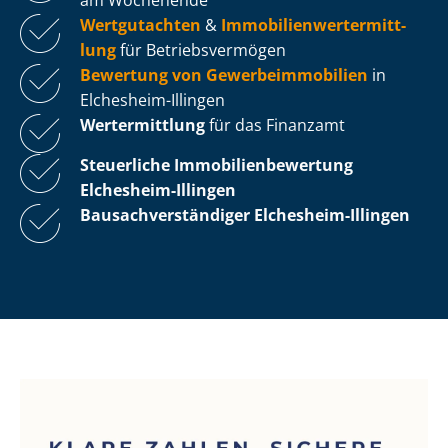
Wertgutachten
&
Im­mo­bi­li­en­wert­ermitt­
lung
für Be­triebs­ver­mö­gen
Bewertung von Ge­wer­be­im­mo­bi­li­en
in
Elchesheim-Illingen
Wertermittlung
für das Finanzamt
Steuerliche Im­mo­bi­li­en­be­wer­tung
Elchesheim-Illingen
Bau­sach­ver­stän­di­ger Elchesheim-Illingen