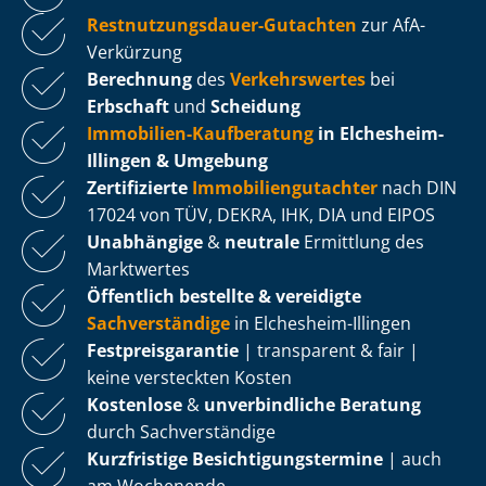
Rest­nut­zungs­dau­er-Gutachten
zur AfA-
Verkürzung
Berechnung
des
Verkehrswertes
bei
Erbschaft
und
Scheidung
Immobilien-Kaufberatung
in Elchesheim-
Illingen & Umgebung
Zertifizierte
Im­mo­bi­li­en­gut­ach­ter
nach DIN
17024 von TÜV, DEKRA, IHK, DIA und EIPOS
Unabhängige
&
neutrale
Ermittlung des
Marktwertes
Öffentlich bestellte & vereidigte
Sachverständige
in Elchesheim-Illingen
Fest­preis­ga­ran­tie
| transparent & fair |
keine versteckten Kosten
Kostenlose
&
unverbindliche Beratung
durch Sachverständige
Kurzfristige Be­sich­ti­gungs­ter­mi­ne
| auch
am Wochenende