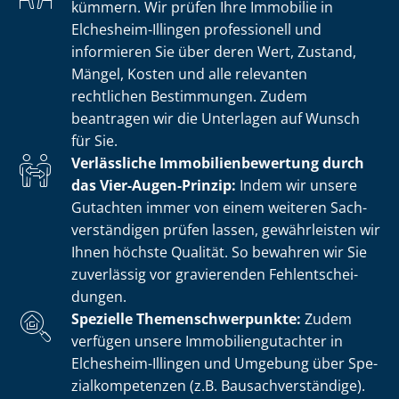
kümmern. Wir prüfen Ihre Immobilie in
Elchesheim-Illingen professionell und
informieren Sie über deren Wert, Zustand,
Mängel, Kosten und alle relevanten
rechtlichen Bestimmungen. Zudem
beantragen wir die Unterlagen auf Wunsch
für Sie.
Verlässliche Im­mo­bi­li­en­be­wer­tung durch
das Vier-Augen-Prinzip:
Indem wir unsere
Gutachten immer von einem weiteren Sach­
ver­stän­di­gen prüfen lassen, gewährleisten wir
Ihnen höchste Qualität. So bewahren wir Sie
zuverlässig vor gravierenden Fehl­ent­schei­
dun­gen.
Spezielle The­men­schwer­punk­te:
Zudem
verfügen unsere Im­mo­bi­li­en­gut­ach­ter in
Elchesheim-Illingen und Umgebung über Spe­
zi­al­kom­pe­ten­zen (z.B. Bau­sach­ver­stän­di­ge).