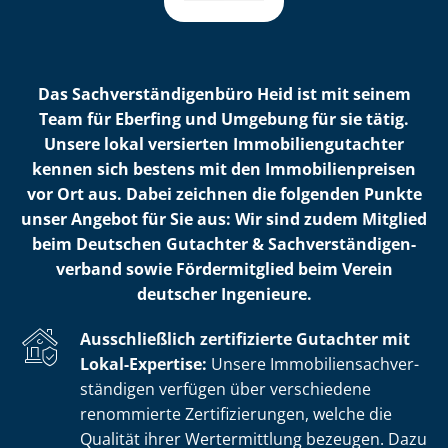
Das Sach­ver­stän­di­gen­bü­ro Heid ist mit seinem
Team für Eberfing und Umgebung für sie tätig.
Unsere lokal versierten Im­mo­bi­li­en­gut­ach­ter
kennen sich bestens mit den Im­mo­bi­li­en­prei­sen
vor Ort aus. Dabei zeichnen die folgenden Punkte
unser Angebot für Sie aus: Wir sind zudem Mitglied
beim Deutschen Gutachter & Sach­ver­stän­di­gen­
ver­band sowie Fördermitglied beim Verein
deutscher Ingenieure.
Ausschließlich zertifizierte Gutachter mit
Lokal-Expertise:
Unsere Im­mo­bi­li­en­sach­ver­
stän­di­gen verfügen über verschiedene
renommierte Zer­ti­fi­zie­run­gen, welche die
Qualität ihrer Wertermittlung bezeugen. Dazu