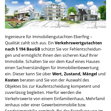
Ingenieure für Im­mo­bi­li­en­gut­ach­ten Eberfing –
Qualität zahlt sich aus. Ein
Ver­kehrs­wert­gut­ach­ten
nach § 194 BauGB
schützt Sie vor Fehl­ent­schei­dun­
gen und ermöglicht Ihnen den sicheren Kauf Ihrer
Immobilie. Schalten Sie vor dem Kauf eines Hauses
einen Sach­ver­stän­di­gen für Im­mo­bi­li­en­be­wer­tung
ein. Dieser kann Sie über
Wert, Zustand, Mängel
und
Kosten
beraten und Sie von der Auswahl des
Objektes bis zur Kauf­ent­schei­dung kompetent und
zuverlässig begleiten. Hierfür werden die
Verkehrswerte von einem Einfamilienhaus, Mehr­fa­mi­l
i­en­haus oder einer Ge­wer­be­im­mo­bi­lie bzw.