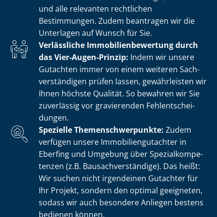
und alle relevanten rechtlichen
Bestimmungen. Zudem beantragen wir die
Unterlagen auf Wunsch für Sie.
Verlässliche Im­mo­bi­li­en­be­wer­tung durch
das Vier-Augen-Prinzip:
Indem wir unsere
Gutachten immer von einem weiteren Sach­
ver­stän­di­gen prüfen lassen, gewährleisten wir
Ihnen höchste Qualität. So bewahren wir Sie
zuverlässig vor gravierenden Fehl­ent­schei­
dun­gen.
Spezielle The­men­schwer­punk­te:
Zudem
verfügen unsere Im­mo­bi­li­en­gut­ach­ter in
Eberfing und Umgebung über Spe­zi­al­kom­pe­
ten­zen (z.B. Bau­sach­ver­stän­di­ge). Das heißt:
Wir suchen nicht irgendeinen Gutachter für
Ihr Projekt, sondern den optimal geeigneten,
sodass wir auch besondere Anliegen bestens
bedienen können.