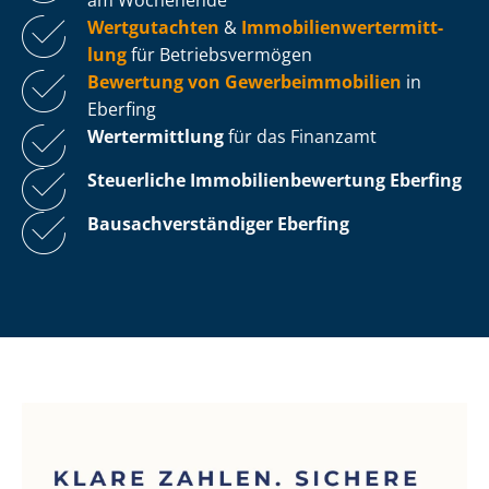
Wertgutachten
&
Im­mo­bi­li­en­wert­ermitt­
lung
für Be­triebs­ver­mö­gen
Bewertung von Ge­wer­be­im­mo­bi­li­en
in
Eberfing
Wertermittlung
für das Finanzamt
Steuerliche Im­mo­bi­li­en­be­wer­tung
Eberfing
Bau­sach­ver­stän­di­ger Eberfing