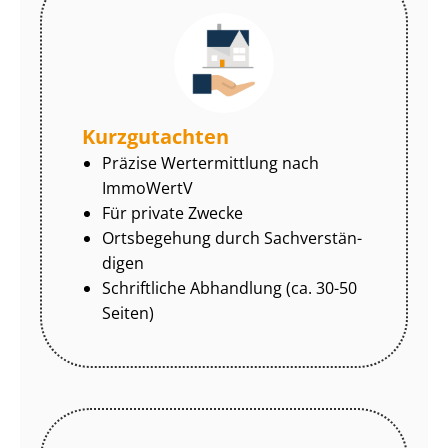
Kurzgutachten
Präzise Wertermittlung nach
ImmoWertV
Für private Zwecke
Ortsbegehung durch Sach­ver­stän­
di­gen
Schriftliche Abhandlung (ca. 30-50
Seiten)