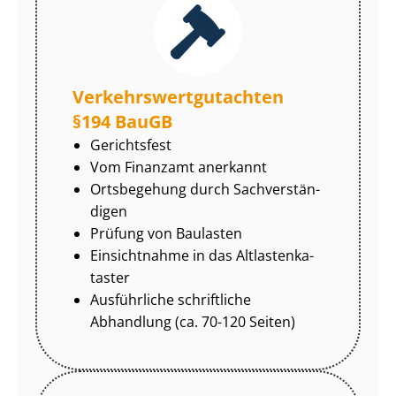
Ver­kehrs­wert­gut­ach­ten
§194 BauGB
Gerichtsfest
Vom Finanzamt anerkannt
Ortsbegehung durch Sach­ver­stän­
di­gen
Prüfung von Baulasten
Einsichtnahme in das Alt­las­ten­ka­
tas­ter
Ausführliche schriftliche
Abhandlung (ca. 70-120 Seiten)