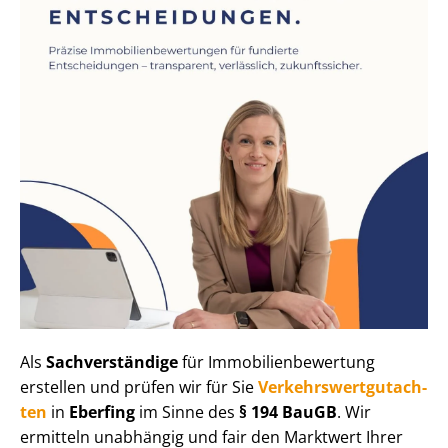
Als
Sachverständige
für Im­mo­bi­li­en­be­wer­tung
erstellen und prüfen wir für Sie
Ver­kehrs­wert­gut­ach­
ten
in
Eberfing
im Sinne des
§ 194 BauGB
. Wir
ermitteln unabhängig und fair den Marktwert Ihrer