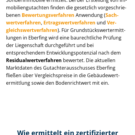
Sonderimmobilie ermittelt. Bei der Erstellung von Im­
mo­bi­li­en­gut­ach­ten finden die gesetzlich vor­ge­schrie­
be­nen
Be­wer­tungs­ver­fah­ren
Anwendung (
Sach­
wert­ver­fah­ren
,
Er­trags­wert­ver­fah­ren
und
Ver­
gleichs­wert­ver­fah­ren
). Für Grund­stücks­wert­ermitt­
lun­gen in Eberfing wird eine baurechtliche Prüfung
der Liegenschaft durchgeführt und bei
entsprechendem Ent­wick­lungs­po­ten­zi­al nach dem
Re­si­du­al­wert­ver­fah­ren
bewertet. Die aktuellen
Marktdaten des Gut­ach­ter­aus­schus­ses Eberfing
fließen über Ver­gleichs­prei­se in die Ge­bäu­de­wert­
ermitt­lung sowie den Bodenrichtwert mit ein.
Wie ermittelt ein zertifizierter