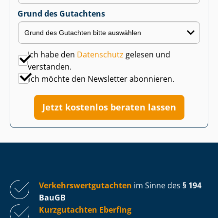
Grund des Gutachtens
Ich habe den
Datenschutz
gelesen und
verstanden.
Ich möchte den Newsletter abonnieren.
Jetzt kostenlos beraten lassen
Ver­kehrs­wert­gut­ach­ten
im Sinne des
§ 194
BauGB
Kurzgutachten Eberfing