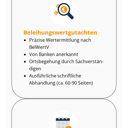
Be­lei­hungs­wert­gut­ach­ten
Präzise Wertermittlung nach
BelWertV
Von Banken anerkannt
Ortsbegehung durch Sach­ver­stän­
di­gen
Ausführliche schriftliche
Abhandlung (ca. 60-90 Seiten)