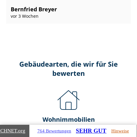
Bernfried Breyer
vor 3 Wochen
Gebäudearten, die wir für Sie
bewerten
Wohnimmobilien
SEHR GUT
ICHNET
.org
764 Bewertungen
Hinweise
Ein- und Zwei­fa­mi­li­en­häu­ser