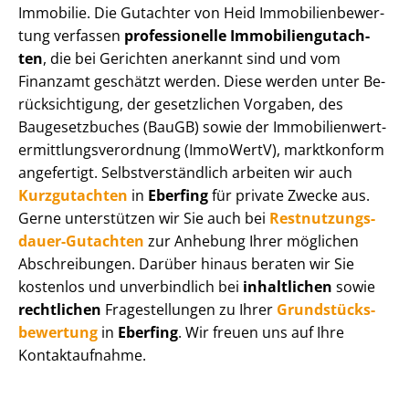
Immobilie. Die Gutachter von Heid Im­mo­bi­li­en­be­wer­
tung verfassen
professionelle Im­mo­bi­li­en­gut­ach­
ten
, die bei Gerichten anerkannt sind und vom
Finanzamt geschätzt werden. Diese werden unter Be­
rück­sich­ti­gung, der gesetzlichen Vorgaben, des
Baugesetzbuches (BauGB) sowie der Im­mo­bi­li­en­wert­
ermitt­lungs­ver­ord­nung (ImmoWertV), marktkonform
angefertigt. Selbst­ver­ständ­lich arbeiten wir auch
Kurzgutachten
in
Eberfing
für private Zwecke aus.
Gerne unterstützen wir Sie auch bei
Rest­nut­zungs­
dau­er-Gutachten
zur Anhebung Ihrer möglichen
Abschreibungen. Darüber hinaus beraten wir Sie
kostenlos und unverbindlich bei
inhaltlichen
sowie
rechtlichen
Fragestellungen zu Ihrer
Grund­stücks­
be­wer­tung
in
Eberfing
. Wir freuen uns auf Ihre
Kontaktaufnahme.