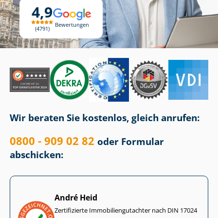
4,9
Bewertungen
4791
Wir beraten Sie kostenlos, gleich anrufen:
0800 - 909 02 82
oder Formular
abschicken:
André Heid
Zertifizierte Im­mo­bi­li­en­gut­ach­ter nach DIN 17024