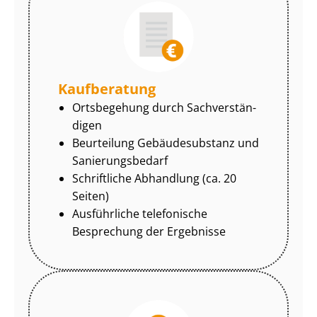
Kaufberatung
Ortsbegehung durch Sach­ver­stän­
di­gen
Beurteilung Gebäudesubstanz und
Sa­nie­rungs­be­darf
Schriftliche Abhandlung (ca. 20
Seiten)
Ausführliche telefonische
Besprechung der Ergebnisse