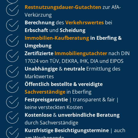
Rest­nut­zungs­dau­er-Gutachten
zur AfA-
Verkürzung
Berechnung
des
Verkehrswertes
bei
Erbschaft
und
Scheidung
Immobilien-Kaufberatung
in Eberfing &
Umgebung
Zertifizierte
Im­mo­bi­li­en­gut­ach­ter
nach DIN
17024 von TÜV, DEKRA, IHK, DIA und EIPOS
Unabhängige
&
neutrale
Ermittlung des
Marktwertes
Öffentlich bestellte & vereidigte
Sachverständige
in Eberfing
Fest­preis­ga­ran­tie
| transparent & fair |
keine versteckten Kosten
Kostenlose
&
unverbindliche Beratung
durch Sachverständige
Kurzfristige Be­sich­ti­gungs­ter­mi­ne
| auch
am Wochenende