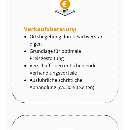
Ver­kaufs­be­ra­tung
Ortsbegehung durch Sach­ver­stän­
di­gen
Grundlage für optimale
Preisgestaltung
Verschafft Inen entscheidende
Ver­hand­lungs­vor­tei­le
Ausführliche schriftliche
Abhandlung (ca. 30-50 Seiten)