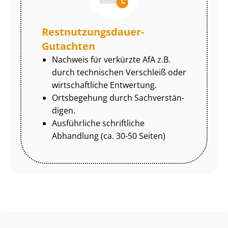
Rest­nut­zungs­dau­er-
Gutachten
Nachweis für verkürzte AfA z.B.
durch technischen Verschleiß oder
wirtschaftliche Entwertung.
Ortsbegehung durch Sach­ver­stän­
di­gen.
Ausführliche schriftliche
Abhandlung (ca. 30-50 Seiten)