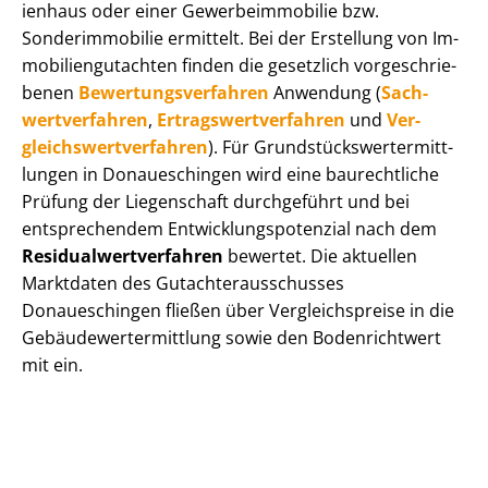
i­en­haus oder einer Ge­wer­be­im­mo­bi­lie bzw.
Sonderimmobilie ermittelt. Bei der Erstellung von Im­
mo­bi­li­en­gut­ach­ten finden die gesetzlich vor­ge­schrie­
be­nen
Be­wer­tungs­ver­fah­ren
Anwendung (
Sach­
wert­ver­fah­ren
,
Er­trags­wert­ver­fah­ren
und
Ver­
gleichs­wert­ver­fah­ren
). Für Grund­stücks­wert­ermitt­
lun­gen in Donaueschingen wird eine baurechtliche
Prüfung der Liegenschaft durchgeführt und bei
entsprechendem Ent­wick­lungs­po­ten­zi­al nach dem
Re­si­du­al­wert­ver­fah­ren
bewertet. Die aktuellen
Marktdaten des Gut­ach­ter­aus­schus­ses
Donaueschingen fließen über Ver­gleichs­prei­se in die
Ge­bäu­de­wert­ermitt­lung sowie den Bodenrichtwert
mit ein.