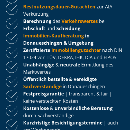
Rest­nut­zungs­dau­er-Gutachten
zur AfA-
Verkürzung
Berechnung
des
Verkehrswertes
bei
Erbschaft
und
Scheidung
Immobilien-Kaufberatung
in
Donaueschingen & Umgebung
Zertifizierte
Im­mo­bi­li­en­gut­ach­ter
nach DIN
17024 von TÜV, DEKRA, IHK, DIA und EIPOS
Unabhängige
&
neutrale
Ermittlung des
Marktwertes
Öffentlich bestellte & vereidigte
Sachverständige
in Donaueschingen
Fest­preis­ga­ran­tie
| transparent & fair |
keine versteckten Kosten
Kostenlose
&
unverbindliche Beratung
durch Sachverständige
Kurzfristige Be­sich­ti­gungs­ter­mi­ne
| auch
am Wochenende