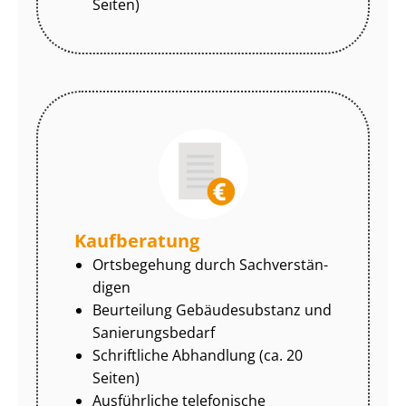
Seiten)
Kaufberatung
Ortsbegehung durch Sach­ver­stän­
di­gen
Beurteilung Gebäudesubstanz und
Sa­nie­rungs­be­darf
Schriftliche Abhandlung (ca. 20
Seiten)
Ausführliche telefonische