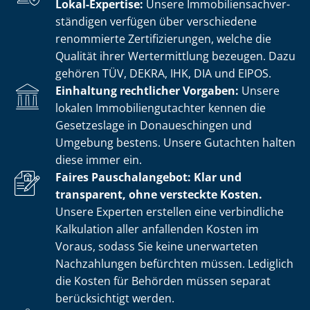
Lokal-Expertise:
Unsere Im­mo­bi­li­en­sach­ver­
stän­di­gen verfügen über verschiedene
renommierte Zer­ti­fi­zie­run­gen, welche die
Qualität ihrer Wertermittlung bezeugen. Dazu
gehören TÜV, DEKRA, IHK, DIA und EIPOS.
Einhaltung rechtlicher Vorgaben:
Unsere
lokalen Im­mo­bi­li­en­gut­ach­ter kennen die
Gesetzeslage in Donaueschingen und
Umgebung bestens. Unsere Gutachten halten
diese immer ein.
Faires Pauschalangebot: Klar und
transparent, ohne versteckte Kosten.
Unsere Experten erstellen eine verbindliche
Kalkulation aller anfallenden Kosten im
Voraus, sodass Sie keine unerwarteten
Nachzahlungen befürchten müssen. Lediglich
die Kosten für Behörden müssen separat
berücksichtigt werden.