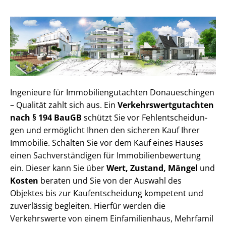
Ingenieure für Im­mo­bi­li­en­gut­ach­ten Donaueschingen
– Qualität zahlt sich aus. Ein
Ver­kehrs­wert­gut­ach­ten
nach § 194 BauGB
schützt Sie vor Fehl­ent­schei­dun­
gen und ermöglicht Ihnen den sicheren Kauf Ihrer
Immobilie. Schalten Sie vor dem Kauf eines Hauses
einen Sach­ver­stän­di­gen für Im­mo­bi­li­en­be­wer­tung
ein. Dieser kann Sie über
Wert, Zustand, Mängel
und
Kosten
beraten und Sie von der Auswahl des
Objektes bis zur Kauf­ent­schei­dung kompetent und
zuverlässig begleiten. Hierfür werden die
Verkehrswerte von einem Einfamilienhaus, Mehr­fa­mi­l