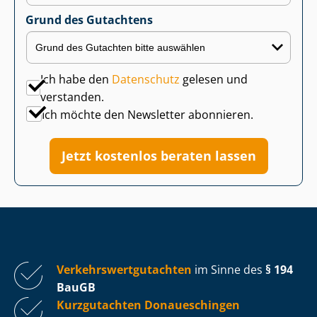
Grund des Gutachtens
Ich habe den
Datenschutz
gelesen und
verstanden.
Ich möchte den Newsletter abonnieren.
Jetzt kostenlos beraten lassen
Ver­kehrs­wert­gut­ach­ten
im Sinne des
§ 194
BauGB
Kurzgutachten Donaueschingen