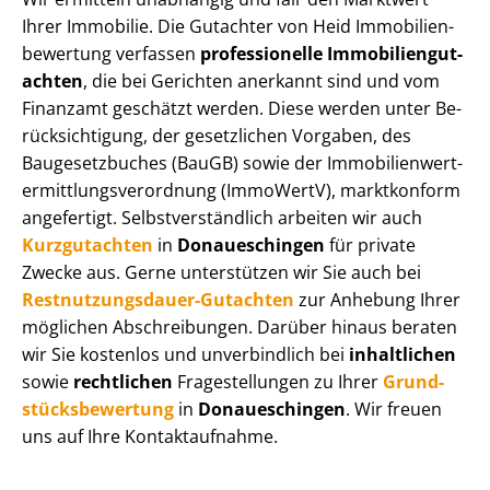
Ihrer Immobilie. Die Gutachter von Heid Im­mo­bi­li­en­
be­wer­tung verfassen
professionelle Im­mo­bi­li­en­gut­
ach­ten
, die bei Gerichten anerkannt sind und vom
Finanzamt geschätzt werden. Diese werden unter Be­
rück­sich­ti­gung, der gesetzlichen Vorgaben, des
Baugesetzbuches (BauGB) sowie der Im­mo­bi­li­en­wert­
ermitt­lungs­ver­ord­nung (ImmoWertV), marktkonform
angefertigt. Selbst­ver­ständ­lich arbeiten wir auch
Kurzgutachten
in
Donaueschingen
für private
Zwecke aus. Gerne unterstützen wir Sie auch bei
Rest­nut­zungs­dau­er-Gutachten
zur Anhebung Ihrer
möglichen Abschreibungen. Darüber hinaus beraten
wir Sie kostenlos und unverbindlich bei
inhaltlichen
sowie
rechtlichen
Fragestellungen zu Ihrer
Grund­
stücks­be­wer­tung
in
Donaueschingen
. Wir freuen
uns auf Ihre Kontaktaufnahme.