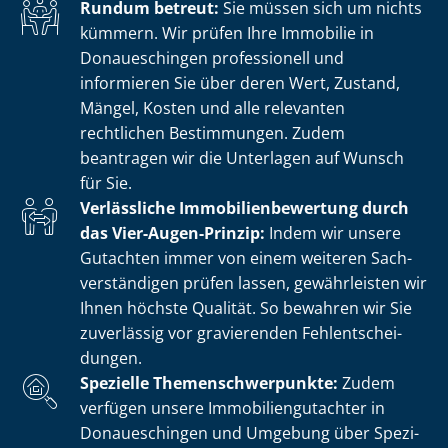
Rundum betreut:
Sie müssen sich um nichts
kümmern. Wir prüfen Ihre Immobilie in
Donaueschingen professionell und
informieren Sie über deren Wert, Zustand,
Mängel, Kosten und alle relevanten
rechtlichen Bestimmungen. Zudem
beantragen wir die Unterlagen auf Wunsch
für Sie.
Verlässliche Im­mo­bi­li­en­be­wer­tung durch
das Vier-Augen-Prinzip:
Indem wir unsere
Gutachten immer von einem weiteren Sach­
ver­stän­di­gen prüfen lassen, gewährleisten wir
Ihnen höchste Qualität. So bewahren wir Sie
zuverlässig vor gravierenden Fehl­ent­schei­
dun­gen.
Spezielle The­men­schwer­punk­te:
Zudem
verfügen unsere Im­mo­bi­li­en­gut­ach­ter in
Donaueschingen und Umgebung über Spe­zi­