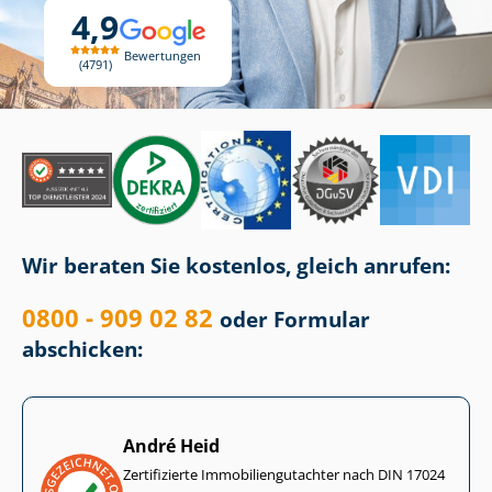
4,9
Bewertungen
4791
Wir beraten Sie kostenlos, gleich anrufen:
0800 - 909 02 82
oder Formular
abschicken:
André Heid
Zertifizierte Im­mo­bi­li­en­gut­ach­ter nach DIN 17024