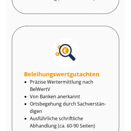
Be­lei­hungs­wert­gut­ach­ten
Präzise Wertermittlung nach
BelWertV
Von Banken anerkannt
Ortsbegehung durch Sach­ver­stän­
di­gen
Ausführliche schriftliche
Abhandlung (ca. 60-90 Seiten)