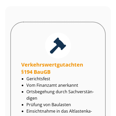
Ver­kehrs­wert­gut­ach­ten
§194 BauGB
Gerichtsfest
Vom Finanzamt anerkannt
Ortsbegehung durch Sach­ver­stän­
di­gen
Prüfung von Baulasten
Einsichtnahme in das Alt­las­ten­ka­