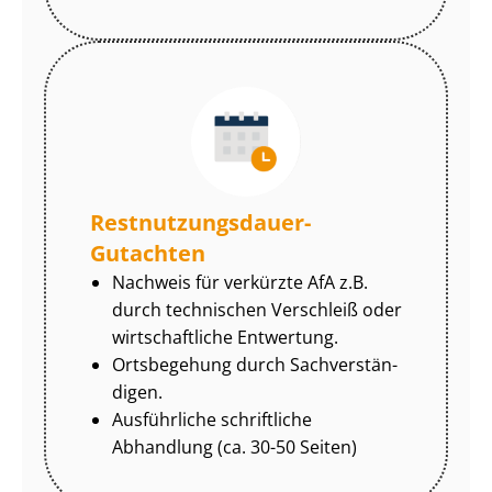
Rest­nut­zungs­dau­er-
Gutachten
Nachweis für verkürzte AfA z.B.
durch technischen Verschleiß oder
wirtschaftliche Entwertung.
Ortsbegehung durch Sach­ver­stän­
di­gen.
Ausführliche schriftliche
Abhandlung (ca. 30-50 Seiten)