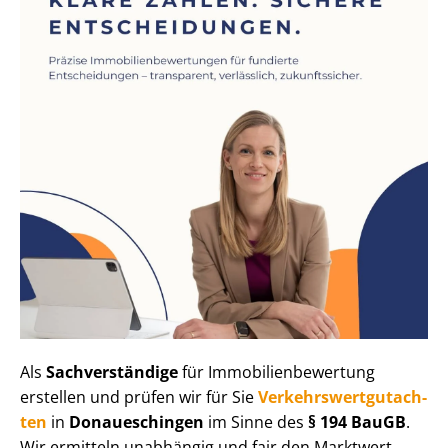
Als
Sachverständige
für Im­mo­bi­li­en­be­wer­tung
erstellen und prüfen wir für Sie
Ver­kehrs­wert­gut­ach­
ten
in
Donaueschingen
im Sinne des
§ 194 BauGB
.
Wir ermitteln unabhängig und fair den Marktwert