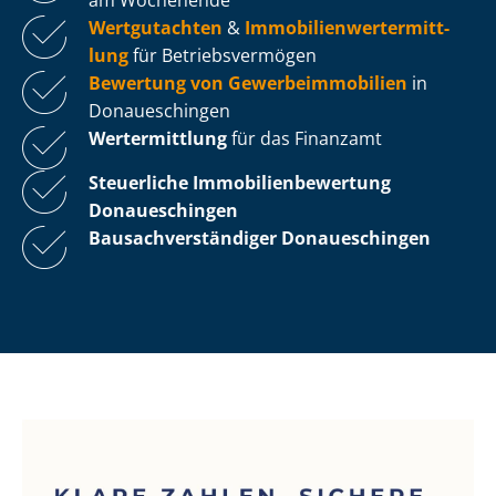
Wertgutachten
&
Im­mo­bi­li­en­wert­ermitt­
lung
für Be­triebs­ver­mö­gen
Bewertung von Ge­wer­be­im­mo­bi­li­en
in
Donaueschingen
Wertermittlung
für das Finanzamt
Steuerliche Im­mo­bi­li­en­be­wer­tung
Donaueschingen
Bau­sach­ver­stän­di­ger Donaueschingen