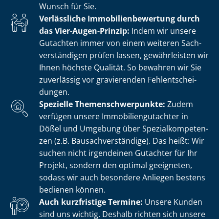
Wunsch für Sie.
Verlässliche Im­mo­bi­li­en­be­wer­tung durch
das Vier-Augen-Prinzip:
Indem wir unsere
Gutachten immer von einem weiteren Sach­
ver­stän­di­gen prüfen lassen, gewährleisten wir
Ihnen höchste Qualität. So bewahren wir Sie
zuverlässig vor gravierenden Fehl­ent­schei­
dun­gen.
Spezielle The­men­schwer­punk­te:
Zudem
verfügen unsere Im­mo­bi­li­en­gut­ach­ter in
Dößel und Umgebung über Spe­zi­al­kom­pe­ten­
zen (z.B. Bau­sach­ver­stän­di­ge). Das heißt: Wir
suchen nicht irgendeinen Gutachter für Ihr
Projekt, sondern den optimal geeigneten,
sodass wir auch besondere Anliegen bestens
bedienen können.
Auch kurzfristige Termine:
Unsere Kunden
sind uns wichtig. Deshalb richten sich unsere