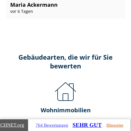
Maria Ackermann
vor 6 Tagen
Gebäudearten, die wir für Sie
bewerten
Wohnimmobilien
Ein- und Zwei­fa­mi­li­en­häu­ser
SEHR GUT
ICHNET
.org
764 Bewertungen
Hinweise
Doppel- & Reihenhäuser