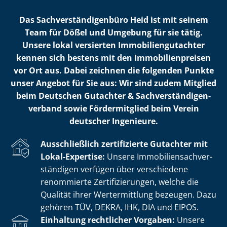
Das Sach­ver­stän­di­gen­bü­ro Heid ist mit seinem
Team für Dößel und Umgebung für sie tätig.
Unsere lokal versierten Im­mo­bi­li­en­gut­ach­ter
kennen sich bestens mit den Im­mo­bi­li­en­prei­sen
vor Ort aus. Dabei zeichnen die folgenden Punkte
unser Angebot für Sie aus: Wir sind zudem Mitglied
beim Deutschen Gutachter & Sach­ver­stän­di­gen­
ver­band sowie Fördermitglied beim Verein
deutscher Ingenieure.
Ausschließlich zertifizierte Gutachter mit
Lokal-Expertise:
Unsere Im­mo­bi­li­en­sach­ver­
stän­di­gen verfügen über verschiedene
renommierte Zer­ti­fi­zie­run­gen, welche die
Qualität ihrer Wertermittlung bezeugen. Dazu
gehören TÜV, DEKRA, IHK, DIA und EIPOS.
Einhaltung rechtlicher Vorgaben:
Unsere