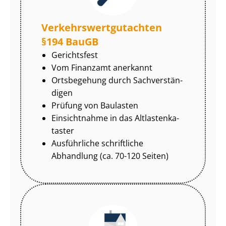
Ver­kehrs­wert­gut­ach­ten
§194 BauGB
Gerichtsfest
Vom Finanzamt anerkannt
Ortsbegehung durch Sach­ver­stän­
di­gen
Prüfung von Baulasten
Einsichtnahme in das Alt­las­ten­ka­
tas­ter
Ausführliche schriftliche
Abhandlung (ca. 70-120 Seiten)