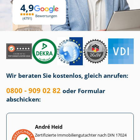
4,9
Bewertungen
4791
Wir beraten Sie kostenlos, gleich anrufen:
0800 - 909 02 82
oder Formular
abschicken:
André Heid
Zertifizierte Im­mo­bi­li­en­gut­ach­ter nach DIN 17024