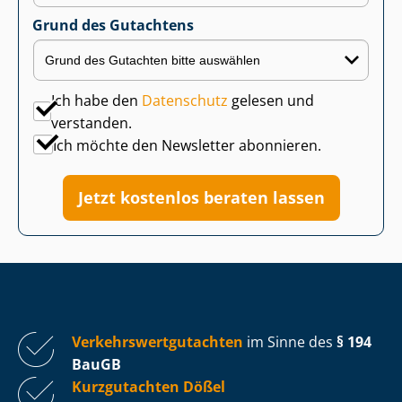
Grund des Gutachtens
Ich habe den
Datenschutz
gelesen und
verstanden.
Ich möchte den Newsletter abonnieren.
Jetzt kostenlos beraten lassen
Ver­kehrs­wert­gut­ach­ten
im Sinne des
§ 194
BauGB
Kurzgutachten Dößel