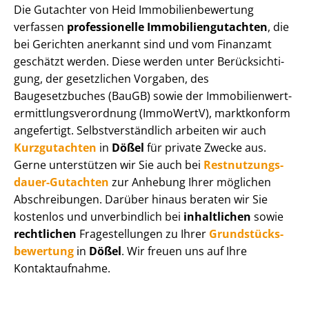
Die Gutachter von Heid Im­mo­bi­li­en­be­wer­tung
verfassen
professionelle Im­mo­bi­li­en­gut­ach­ten
, die
bei Gerichten anerkannt sind und vom Finanzamt
geschätzt werden. Diese werden unter Be­rück­sich­ti­
gung, der gesetzlichen Vorgaben, des
Baugesetzbuches (BauGB) sowie der Im­mo­bi­li­en­wert­
ermitt­lungs­ver­ord­nung (ImmoWertV), marktkonform
angefertigt. Selbst­ver­ständ­lich arbeiten wir auch
Kurzgutachten
in
Dößel
für private Zwecke aus.
Gerne unterstützen wir Sie auch bei
Rest­nut­zungs­
dau­er-Gutachten
zur Anhebung Ihrer möglichen
Abschreibungen. Darüber hinaus beraten wir Sie
kostenlos und unverbindlich bei
inhaltlichen
sowie
rechtlichen
Fragestellungen zu Ihrer
Grund­stücks­
be­wer­tung
in
Dößel
. Wir freuen uns auf Ihre
Kontaktaufnahme.