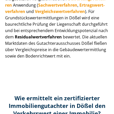
ren
Anwendung (
Sach­wert­ver­fah­ren
,
Er­trags­wert­
ver­fah­ren
und
Ver­gleichs­wert­ver­fah­ren
). Für
Grund­stücks­wert­ermitt­lun­gen in Dößel wird eine
baurechtliche Prüfung der Liegenschaft durchgeführt
und bei entsprechendem Ent­wick­lungs­po­ten­zi­al nach
dem
Re­si­du­al­wert­ver­fah­ren
bewertet. Die aktuellen
Marktdaten des Gut­ach­ter­aus­schus­ses Dößel fließen
über Ver­gleichs­prei­se in die Ge­bäu­de­wert­ermitt­lung
sowie den Bodenrichtwert mit ein.
Wie ermittelt ein zertifizierter
Immobilien­gutachter in Dößel den
Verkehrswert einer Immobilie?