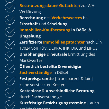
Rest­nut­zungs­dau­er-Gutachten
zur AfA-
Verkürzung
Berechnung
des
Verkehrswertes
bei
Erbschaft
und
Scheidung
Immobilien-Kaufberatung
in Dößel &
Umgebung
Zertifizierte
Im­mo­bi­li­en­gut­ach­ter
nach DIN
17024 von TÜV, DEKRA, IHK, DIA und EIPOS
Unabhängige
&
neutrale
Ermittlung des
Marktwertes
Öffentlich bestellte & vereidigte
Sachverständige
in Dößel
Fest­preis­ga­ran­tie
| transparent & fair |
keine versteckten Kosten
Kostenlose
&
unverbindliche Beratung
durch Sachverständige
Kurzfristige Be­sich­ti­gungs­ter­mi­ne
| auch
am Wochenende