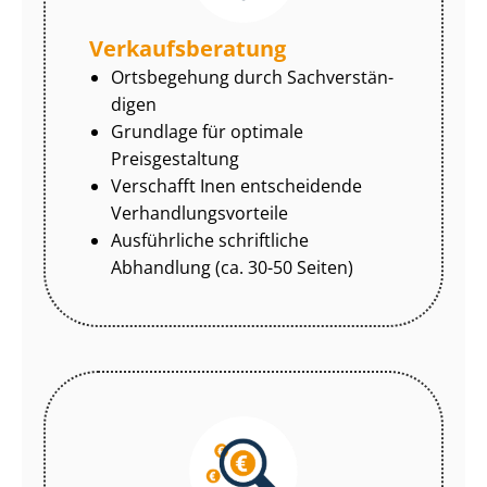
Ver­kaufs­be­ra­tung
Ortsbegehung durch Sach­ver­stän­
di­gen
Grundlage für optimale
Preisgestaltung
Verschafft Inen entscheidende
Ver­hand­lungs­vor­tei­le
Ausführliche schriftliche
Abhandlung (ca. 30-50 Seiten)