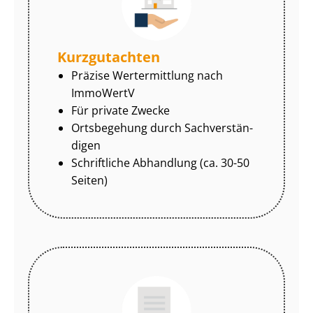
Kurzgutachten
Präzise Wertermittlung nach
ImmoWertV
Für private Zwecke
Ortsbegehung durch Sach­ver­stän­
di­gen
Schriftliche Abhandlung (ca. 30-50
Seiten)