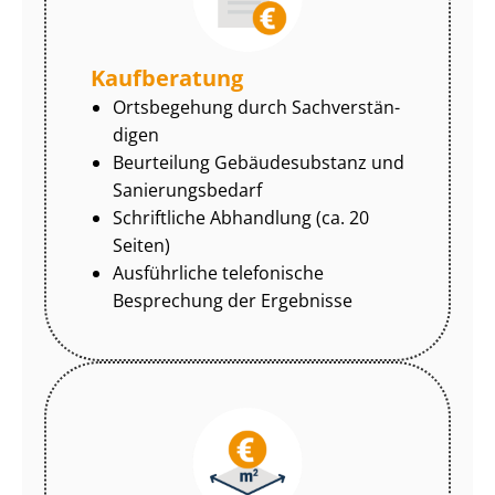
Kaufberatung
Ortsbegehung durch Sach­ver­stän­
di­gen
Beurteilung Gebäudesubstanz und
Sa­nie­rungs­be­darf
Schriftliche Abhandlung (ca. 20
Seiten)
Ausführliche telefonische
Besprechung der Ergebnisse