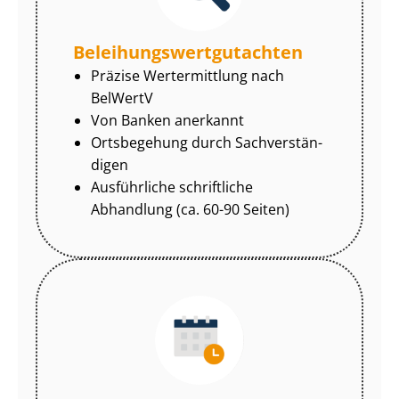
Be­lei­hungs­wert­gut­ach­ten
Präzise Wertermittlung nach
BelWertV
Von Banken anerkannt
Ortsbegehung durch Sach­ver­stän­
di­gen
Ausführliche schriftliche
Abhandlung (ca. 60-90 Seiten)