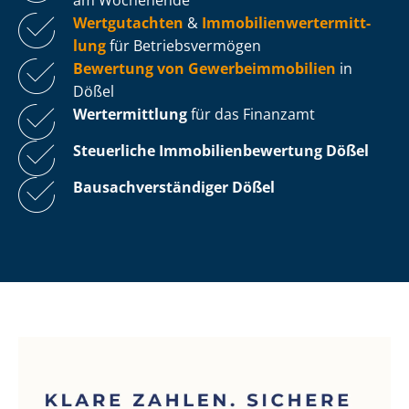
Wertgutachten
&
Im­mo­bi­li­en­wert­ermitt­
lung
für Be­triebs­ver­mö­gen
Bewertung von Ge­wer­be­im­mo­bi­li­en
in
Dößel
Wertermittlung
für das Finanzamt
Steuerliche Im­mo­bi­li­en­be­wer­tung
Dößel
Bau­sach­ver­stän­di­ger Dößel