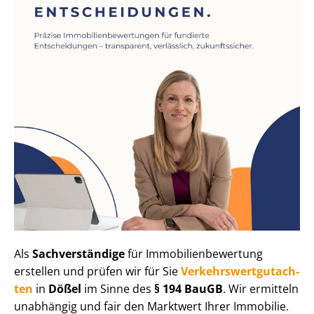
Als
Sachverständige
für Im­mo­bi­li­en­be­wer­tung
erstellen und prüfen wir für Sie
Ver­kehrs­wert­gut­ach­
ten
in
Dößel
im Sinne des
§ 194 BauGB
. Wir ermitteln
unabhängig und fair den Marktwert Ihrer Immobilie.