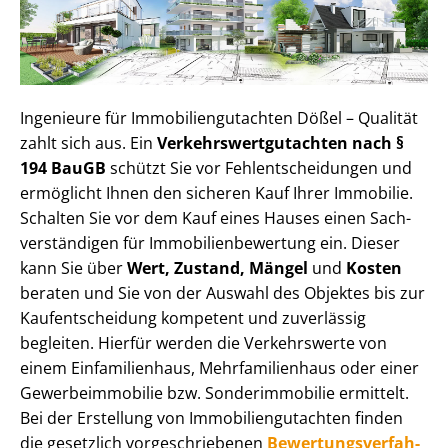
Ingenieure für Im­mo­bi­li­en­gut­ach­ten Dößel – Qualität
zahlt sich aus. Ein
Ver­kehrs­wert­gut­ach­ten nach §
194 BauGB
schützt Sie vor Fehl­ent­schei­dun­gen und
ermöglicht Ihnen den sicheren Kauf Ihrer Immobilie.
Schalten Sie vor dem Kauf eines Hauses einen Sach­
ver­stän­di­gen für Im­mo­bi­li­en­be­wer­tung ein. Dieser
kann Sie über
Wert, Zustand, Mängel
und
Kosten
beraten und Sie von der Auswahl des Objektes bis zur
Kauf­ent­schei­dung kompetent und zuverlässig
begleiten. Hierfür werden die Verkehrswerte von
einem Einfamilienhaus, Mehr­fa­mi­li­en­haus oder einer
Ge­wer­be­im­mo­bi­lie bzw. Sonderimmobilie ermittelt.
Bei der Erstellung von Im­mo­bi­li­en­gut­ach­ten finden
die gesetzlich vor­ge­schrie­be­nen
Be­wer­tungs­ver­fah­